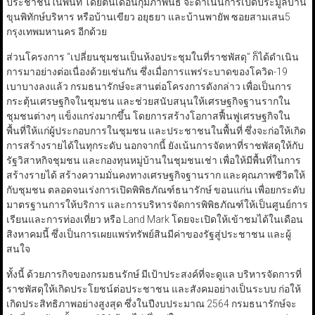
ประชาชนในพื้นที่ โดยต้นเดือนกุมภาพันธ์ จะดำเนินการเปิดประมูลบ้าน
ขุนพิทักษ์บริหาร หรือบ้านเขียว อยุธยา และบ้านพายัพ ซอยสามเสน5
กรุงเทพมหานคร อีกด้วย
ส่วนโครงการ “เปลี่ยนชุมชนเป็นห้งอประชุมในที่ราชพัสดุ” ก็ได้ดำเนิน
การมาอย่างต่อเนื่องด้วยเช่นกัน ซึ่งเมื่อการแพร่ระบาดของโควิด-19
เบาบางลงแล้ว กรมธนารักษ์จะสานต่อโครงการดังกล่าว เพื่อเป็นการ
กระตุ้นเศรษฐกิจในชุมชน และช่วยสนับสนุนให้เศรษฐกิจฐานรากใน
ชุมชนต่างๆ แข็งแกร่งมากขึ้น โดยการสร้างโอกาสฟื้นฟูเศรษฐกิจใน
พื้นที่ให้แก่ผู้ประกอบการในชุมชน และประชาชนในพื้นที่ ซึ่งจะก่อให้เกิด
การสร้างรายได้ในทุกระดับ นอกจากนี้ ยังเน้นการจัดหาที่ราชพัสดุให้กับ
รัฐวิสาหกิจชุมชน และกองทุนหมู่บ้านในชุมชนเช่า เพื่อให้มีพื้นที่ในการ
สร้างรายได้ สร้างความมั่นคงทางเศรษฐกิจฐานราก และคุณภาพชีวิตให้
กับชุมชน ตลอดจนเร่งการเปิดพิพิธภัณฑ์ธนารักษ์ ขอนแก่น เพื่อยกระดับ
มาตรฐานการให้บริการ และการบริหารจัดการพิพิธภัณฑ์ให้เป็นศูนย์การ
เรียนและการท่องเที่ยว หรือ Land Mark โดยจะเปิดให้เข้าชมได้ในเดือน
สิงหาคมนี้ ซึ่งเป็นการเผยแพร่ทรัพย์สินมีค่าของรัฐสู่ประชาชน และผู้
สนใจ
ทั้งนี้ ด้วยภารกิจของกรมธนรักษ์ มีเป้าประสงค์ที่จะดูแล บริหารจัดการที่
ราชพัสดุให้เกิดประโยชน์ต่อประชาชน และสังคมอย่างเป็นระบบ ก่อให้
เกิดประสิทธิภาพอย่างสูงสุด ซึ่งในปีงบประมาณ 2564 กรมธนารักษ์จะ