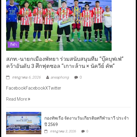
กีฬา
สภท.-นายกเมืองพัทยา ร่วมสนับสนุนทีม “บุ๊คบุฟเฟ่”
คว้าอันดับ 3 ศึกฟุตซอล “เกาะล้าน × นัควีย์ คัพ”
กรกฎาคม 6, 2026
aneaphong
0
FacebookFacebookXTwitter
Read More
กองทัพเรือ จัดงานวันเกียรติยศกีฬานาวี ประจำ
ปี 2569
กรกฎาคม 3, 2026
0