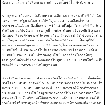
จัดการงานในภารกิจที่จะสามารถสร้างประโยชน์ในเชิงสังคมด้วย
นายยุทธนา เปิดเผยว่า ในปีงบประมาณที่ผ่านมา กรมธนารักษ์ได้ดำเนิน
โครงการของรัฐบาลในการแก้ไขปัญหาลดความเหลื่อมล้ำของ
ประชาชนในสังคม เพื่อเพิ่มคุณภาพชีวิตด้านที่อยู่อาศัย และที่ทำกิน โดย
ดำเนินการแก้ไขปัญหาการบุกรุกที่ราชพัสดุ ด้วยการรับรองสิทธิโดยการ
จัดให้เช่าที่ราชพัสดุภายใต้โครงการ “ธนารักษ์ประชารัฐ” ซึ่งจะเป็นส่วน
ช่วยให้คุณภาพชีวิตของประชาชนในสังคมมีชีวิตความเป็นอยู่ที่ดีขึ้น
และสามารถแก้ปัญหาการบุกรุกที่ดินของรัฐได้ด้วย ตลอดจนเปิดตลาด
ชุมชนในพื้นที่แต่ละจังหวัดไปในคราวเดียวกันผ่านโครงการ “เปลี่ยน
ชุมชนเป็นห้องประชุมในที่ราชพัสดุ” ซึ่งเป็นการสร้างโอกาสฟื้นฟู
เศรษฐกิจในพื้นที่ให้แก่ผู้ประกอบการในชุมชน และประชาชนในพื้นที่ ซึ่ง
จะก่อให้เกิดการสร้างรายได้ในทุกระดับ
สำหรับปีงบประมาณ 2564 กรมธนารักษ์ ได้เร่งรัดดำเนินงานเพื่อจัดเก็บ
รายได้ตามเป้าประสงค์ที่ตั้งไว้ และเน้นการบริการจัดการในเชิงสังคมให้
แก่ประชาชน และประเทศชาติ ดังนี้ 1.ดำเนินการจัดให้เช่าที่ราชพัสดุ
ประมาณ 3 หมื่นราย ซึ่งเมื่อรัฐรับรองสิทธิการใช้ที่ดินของราชการ โดย
สร้างประโยชน์ในที่ดินนั้นให้แก่ประชาชนแล้ว ประชาชนสามารถใช้
ประโยชน์ เพื่อการอยู่อาศัย ทำการเกษตรกรรม หรือประกอบกิจการต่างๆ