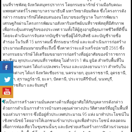
บนที่ราชพัสดุ จังหวัดสมุทรปราการ โดยกรมธนารักษ์ ร่วมมือกับคณะ
แพทยศาสตร์โรงพยาบาลรามาธิบดี มหาวิทยาลัยมหิดล ซึ่งโครงการดัง
กล่าว กรมธนารักษ์ได้ตอบสนองนโยบายของรัฐบาล ในการพัฒนา
เศรษฐกิจผ่านโครงการพัฒนาอสังหาริมทรัพย์บนที่ราชพัสดุที่มีศักภาพ
เพื่อกระตุ้นเศรษฐกิจของประเทศ รวมทั้งให้ผู้สูงอายุมีคุณภาพชีวิตที่ดีขึ้น
โดยจะดำเนินการจับสลากบัญชีรายชื่อผู้ได้รับสิทธิ และบัญชีรายชื่อ
สำรอง ในวันที่ 15 มกราคมนี้ ที่กรมธนารักษ์ และจะดำเนินการก่อสร้าง
ประมาณเดือนมษายนที่จะถึงนี้ ซึ่งคาดว่าจะแล้วเสร็จปลายปี 2565 ซึ่ง
ทางกรมธนารักษ์ ได้เตรียมขยายการก่อสร้างที่อยู่อาศัยของข้าราชการ
พลเรือน ทุกประเภทบนที่ราชพัสดุ ไม่ต่ำกว่า 1 พัน ยูนิต สำหรับพื้นที่ใน
กรุงเทพมหานคร ได้แก่ แปลงพระโขนง และแปลงยานนาวา สำหรับใน
จังหวัดต่างๆ ได้แก่ จังหวัดเชียงราย, นครนายก, อุบลราชธานี, อุดรธานี,
สงขลา, สุราษฎร์ธานี, ยะลา, ปัตตานี, ประจวบคีรีขันธ์, นนทบุรี,
นครราชสีมา และจันทบุรี
ซึ่งเป็นการสร้างความมั่นคงทางด้านที่อยู่อาศัยให้กับบุคลากรดังกล่าว
ด้วยการดำเนินการสำรวจบ้านทรงคุณค่าทางประวัติศาสตร์ที่อยู่ในพื้นที่
ของส่วนราชการ ซึ่งมีอยู่ทั่วประเทศประมาณ 95 แห่ง มาทำประโยชน์ใน
เชิงพาณิชย์ โดยอาจให้เอกชนเข้ามาประมูลเพื่อทำประโยชน์ ตลอดจน
เพื่อการท่องเที่ยวในชุมชนนั้นๆ และยังช่วยเสริมสร้างการมีส่วนร่วมของ