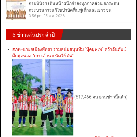
กรมพินิจฯ เดินหน้าผนึกกำลังทุกภาคส่วน ยกระดับ
กระบวนการแก้ไขบำบัดฟื้นฟูเด็กและเยาวชน
3:56 pm
05 ส.ค. 2026
5 ข่าวเด่นประจำปี
สภท.-นายกเมืองพัทยา ร่วมสนับสนุนทีม “บุ๊คบุฟเฟ่” คว้าอันดับ 3
ศึกฟุตซอล “เกาะล้าน × นัควีย์ คัพ”
(517,466 คน อ่านข่าวนี้แล้ว)