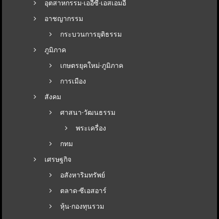
อุตสาหกรรม-เออีซี-เอสเอมอี
อาชญากรรม
กระบวนการยุติธรรม
ภูมิภาค
เกษตรยุคใหม่-ภูมิภาค
การเมือง
สังคม
ศาสนา-วัฒนธรรม
พระเครื่อง
กทม
เศรษฐกิจ
อสังหาริมทรัพย์
ตลาด-ซีเอสอาร์
หุ้น-กองทุนรวม