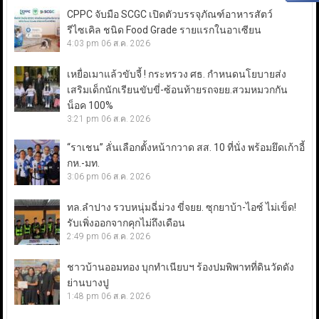
CPPC จับมือ SCGC เปิดตัวบรรจุภัณฑ์อาหารสัตว์
รีไซเคิล ชนิด Food Grade รายแรกในอาเซียน
4:03 pm
06 ส.ค. 2026
เหยื่อเมาแล้วขับจี้ ! กระทรวง ศธ. กำหนดนโยบายส่ง
เสริมเด็กนักเรียนขับขี่-ซ้อนท้ายรถจยย.สวมหมวกกัน
น็อค 100%
3:21 pm
06 ส.ค. 2026
“ราเชน” ลั่นเลือกตั้งหน้ากวาด สส. 10 ที่นั่ง พร้อมยึดเก้าอี้
กห.-มท.
3:06 pm
06 ส.ค. 2026
ทล.ลำปาง รวบหนุ่มฉี่ม่วง ขี่จยย. ซุกยาบ้า-ไอซ์ ไม่เข็ด!
รับเพิ่งออกจากคุกไม่ถึงเดือน
2:49 pm
06 ส.ค. 2026
ชาวบ้านออมทอง บุกทำเนียบฯ ร้องปมพิพาทที่ดินวัดดัง
ย่านบางปู
1:48 pm
06 ส.ค. 2026