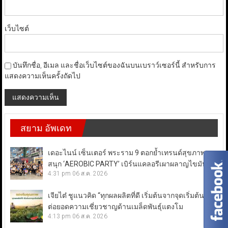
เว็บไซต์
บันทึกชื่อ, อีเมล และชื่อเว็บไซต์ของฉันบนเบราว์เซอร์นี้ สำหรับการ
แสดงความเห็นครั้งถัดไป
สยาม อัพเดท
เดอะไนน์ เซ็นเตอร์ พระราม 9 ตอกย้ำเทรนด์สุขภาพสาย
สนุก ‘AEROBIC PARTY’ เบิร์นแคลอรีเผาผลาญไขมัน
4:31 pm
06 ส.ค. 2026
เจียไต๋ ชูแนวคิด “ทุกผลผลิตที่ดี เริ่มต้นจากจุดเริ่มต้นที่ดี”
ต่อยอดความเชี่ยวชาญด้านเมล็ดพันธุ์แตงโม
4:13 pm
06 ส.ค. 2026