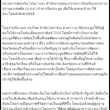
ปรามการฟอกเงิน (ปปง.) และ สำนักงานคณะกรรมการป้องกันและปราบ
ปรามยาเสพติด (ป.ป.ส.) นำมาเปิดประมูล เพื่อให้เอกชนเข้ามาใช้
ประโยชน์เชิงพาณิชย์
โดยร่วมกับ บมจ. กรุงไทย จำกัด (มหาชน) คาคว่า จะเปิดประมูลให้กับผู้
สนใจได้ภายในต้นเดือนกุมภาพันธ์ 2564 โดยมีการดำเนินการเปิด
ประมูลที่ดินราชพัสดุในพื้นที่เขตพัฒนาเศรษฐกิจพิเศษในจังหวัดตาก
หนองคาย และมุกดาหาร ซึ่งรวมถึงการเปิดประมูลสนามกอล์ฟบางพระ
จังหวัดชลบุรี พร้อมทั้งการเร่งรัดสัญญาร่วมดำเนินโครงการพัฒนา
ปรับปรุงท่าเรือสงขลา และการเปิดประมูลที่ดินราชพัสดุที่ไม่ได้ใช้
ประโยชน์ทั่วประเทศ เพื่อนำรายได้เข้ารัฐ ซึ่งบางพื้นที่อยู่ใจกลางเมือง
อาทิ สุขุมวิท สีลม หรือในต่างจังหวัด เช่น จังหวัดประจวบคีรีขันธ์
เชียงราย เชียงใหม่ และนครสวรรค์ เป็นตัน โดยมุ่งเน้นการติดตามค่า
เช่าที่ราชพัสดุทั่วประเทศไม่ให้คงค้าง เพื่อสร้างผลตอบแทนทางเศรษฐกิจ
เข้ารัฐให้เพิ่มขึ้นด้วย
นอกจากที่กรมธนารักษ์จะมีนโยบายตั้งเป้าเก็บรายได้เข้ารัฐแล้ว ยังมีนโย
บายในเชิงสังคม เพื่อสนับสนุนให้ประชาชน ข้าราชการ เจ้าหน้าที่ และ
สังคมโดยรวมมีคุณภาพชีวิตความเป็นอยู่ที่ดีขึ้น โดยเน้นสังคมผู้สูงอายุ
ไม่ว่าจะเป็นการดำเนินการโครงการ “ที่พักอาศัยผู้สูงอายุ รามา-ธนารักษ์”