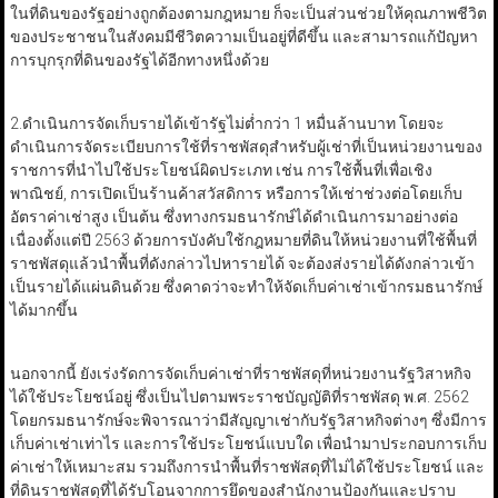
ในที่ดินของรัฐอย่างถูกต้องตามกฎหมาย ก็จะเป็นส่วนช่วยให้คุณภาพชีวิต
ของประชาชนในสังคมมีชีวิตความเป็นอยู่ที่ดีขึ้น และสามารถแก้ปัญหา
การบุกรุกที่ดินของรัฐได้อีกทางหนึ่งด้วย
2.ดำเนินการจัดเก็บรายได้เข้ารัฐไม่ต่ำกว่า 1 หมื่นล้านบาท โดยจะ
ดำเนินการจัดระเบียบการใช้ที่ราชพัสดุสำหรับผู้เช่าที่เป็นหน่วยงานของ
ราชการที่นำไปใช้ประโยชน์ผิดประเภท เช่น การใช้พื้นที่เพื่อเชิง
พาณิชย์, การเปิดเป็นร้านค้าสวัสดิการ หรือการให้เช่าช่วงต่อโดยเก็บ
อัตราค่าเช่าสูง เป็นต้น ซึ่งทางกรมธนารักษ์ได้ดำเนินการมาอย่างต่อ
เนื่องตั้งแต่ปี 2563 ด้วยการบังคับใช้กฎหมายที่ดินให้หน่วยงานที่ใช้พื้นที่
ราชพัสดุแล้วนำพื้นที่ดังกล่าวไปหารายได้ จะต้องส่งรายได้ดังกล่าวเข้า
เป็นรายได้แผ่นดินด้วย ซึ่งคาดว่าจะทำให้จัดเก็บค่าเช่าเข้ากรมธนารักษ์
ได้มากขึ้น
นอกจากนี้ ยังเร่งรัดการจัดเก็บค่าเช่าที่ราชพัสดุที่หน่วยงานรัฐวิสาหกิจ
ได้ใช้ประโยชน์อยู่ ซึ่งเป็นไปตามพระราชบัญญัติที่ราชพัสดุ พ.ศ. 2562
โดยกรมธนารักษ์จะพิจารณาว่ามีสัญญาเช่ากับรัฐวิสาหกิจต่างๆ ซึ่งมีการ
เก็บค่าเช่าเท่าไร และการใช้ประโยชน์แบบใด เพื่อนำมาประกอบการเก็บ
ค่าเช่าให้เหมาะสม รวมถึงการนำพื้นที่ราชพัสดุที่ไม่ได้ใช้ประโยชน์ และ
ที่ดินราชพัสดุที่ได้รับโอนจากการยึดของสำนักงานป้องกันและปราบ