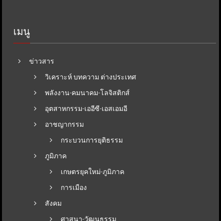
เมนู
ข่าวสาร
วิเคราะห์ บทความ ต่างประเทศ
พลังงาน-คมนาคม-โลจิสติกส์
อุตสาหกรรม-เออีซี-เอสเอมอี
อาชญากรรม
กระบวนการยุติธรรม
ภูมิภาค
เกษตรยุคใหม่-ภูมิภาค
การเมือง
สังคม
ศาสนา-วัฒนธรรม