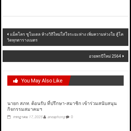
Post
แม็คโคร ชูโมเดล ห้างวิถีใหม่ใส่ใจระยะห่าง เพิ่มความห่วงใย สู้โค
วิดทุกตารางเมตร
navigation
อวยพรปีใหม่ 2564
You May Also Like
นายก สภท. ต้อนรับ ที่ปรึกษา-สมาชิก เข้าร่วมสนับสนุน
กิจกรรมสมาคมฯ
กรกฎาคม 17, 2025
aneaphong
0