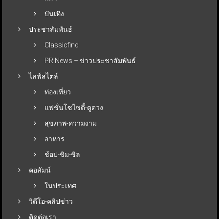
บันเทิง
ประชาสัมพันธ์
Classicfind
PR News – ข่าวประชาสัมพันธ์
ไลฟ์สไตล์
ท่องเที่ยว
แฟชั่นโซไซตี้-ดูดวง
สุขภาพ-ความงาม
อาหาร
ช้อป-ชิม-ชิล
คอลัมน์
ในประเทศ
วิดีโอ-คลิปข่าว
ติดต่อเรา