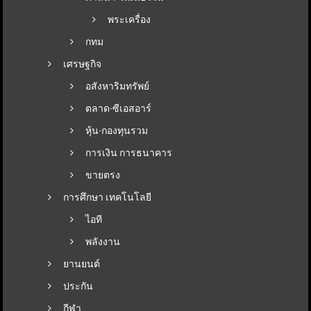
พระเครื่อง
กทม
เศรษฐกิจ
อสังหาริมทรัพย์
ตลาด-ซีเอสอาร์
หุ้น-กองทุนรวม
การเงิน การธนาคาร
ขายตรง
การศึกษา เทคโนโลยี
ไอที
พลังงาน
ยานยนต์
ประกัน
กีฬา