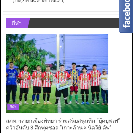
(265,354 คน อ่านข่าวนี้แล้ว)
กีฬา
กีฬา
สภท.-นายกเมืองพัทยา ร่วมสนับสนุนทีม “บุ๊คบุฟเฟ่”
คว้าอันดับ 3 ศึกฟุตซอล “เกาะล้าน × นัควีย์ คัพ”