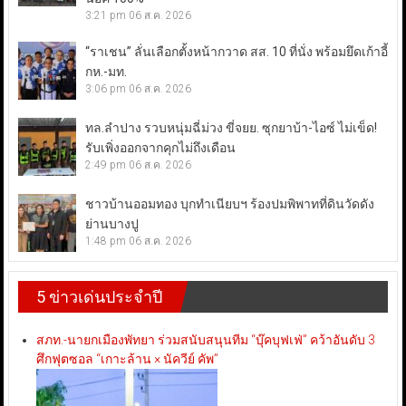
3:21 pm
06 ส.ค. 2026
“ราเชน” ลั่นเลือกตั้งหน้ากวาด สส. 10 ที่นั่ง พร้อมยึดเก้าอี้
กห.-มท.
3:06 pm
06 ส.ค. 2026
ทล.ลำปาง รวบหนุ่มฉี่ม่วง ขี่จยย. ซุกยาบ้า-ไอซ์ ไม่เข็ด!
รับเพิ่งออกจากคุกไม่ถึงเดือน
2:49 pm
06 ส.ค. 2026
ชาวบ้านออมทอง บุกทำเนียบฯ ร้องปมพิพาทที่ดินวัดดัง
ย่านบางปู
1:48 pm
06 ส.ค. 2026
5 ข่าวเด่นประจำปี
สภท.-นายกเมืองพัทยา ร่วมสนับสนุนทีม “บุ๊คบุฟเฟ่” คว้าอันดับ 3
ศึกฟุตซอล “เกาะล้าน × นัควีย์ คัพ”