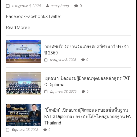
กรกฎาคม 6, 2026
aneaphong
0
FacebookFacebookXTwitter
Read More
กองทัพเรือ จัดงานวันเกียรติยศกีฬานาวี ประจำ
ปี 2569
กรกฎาคม 3, 2026
0
‘ยุทธนา’ ปิดอบรมผู้ฝึกสอนฟุตบอลหลักสูตร FAT
G-Diploma
มิถุนายน 28, 2026
0
“บิ๊กหยิม” เปิดอบรมผู้ฝึกสอนฟุตบอลขั้นพื้นฐาน
FAT G Diploma ยกระดับโค้ชไทยสู่มาตรฐาน FA
Thailand
มิถุนายน 25, 2026
0