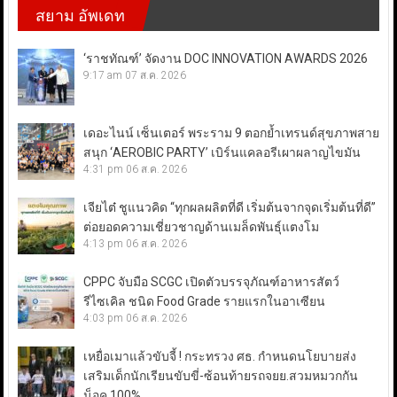
สยาม อัพเดท
‘ราชทัณฑ์’ จัดงาน DOC INNOVATION AWARDS 2026
9:17 am
07 ส.ค. 2026
เดอะไนน์ เซ็นเตอร์ พระราม 9 ตอกย้ำเทรนด์สุขภาพสาย
สนุก ‘AEROBIC PARTY’ เบิร์นแคลอรีเผาผลาญไขมัน
4:31 pm
06 ส.ค. 2026
เจียไต๋ ชูแนวคิด “ทุกผลผลิตที่ดี เริ่มต้นจากจุดเริ่มต้นที่ดี”
ต่อยอดความเชี่ยวชาญด้านเมล็ดพันธุ์แตงโม
4:13 pm
06 ส.ค. 2026
CPPC จับมือ SCGC เปิดตัวบรรจุภัณฑ์อาหารสัตว์
รีไซเคิล ชนิด Food Grade รายแรกในอาเซียน
4:03 pm
06 ส.ค. 2026
เหยื่อเมาแล้วขับจี้ ! กระทรวง ศธ. กำหนดนโยบายส่ง
เสริมเด็กนักเรียนขับขี่-ซ้อนท้ายรถจยย.สวมหมวกกัน
น็อค 100%