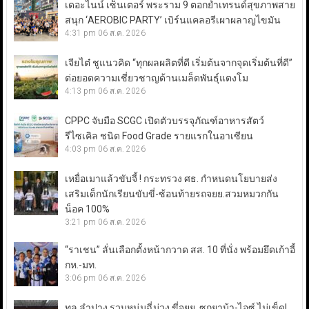
เดอะไนน์ เซ็นเตอร์ พระราม 9 ตอกย้ำเทรนด์สุขภาพสาย
สนุก ‘AEROBIC PARTY’ เบิร์นแคลอรีเผาผลาญไขมัน
4:31 pm
06 ส.ค. 2026
เจียไต๋ ชูแนวคิด “ทุกผลผลิตที่ดี เริ่มต้นจากจุดเริ่มต้นที่ดี”
ต่อยอดความเชี่ยวชาญด้านเมล็ดพันธุ์แตงโม
4:13 pm
06 ส.ค. 2026
CPPC จับมือ SCGC เปิดตัวบรรจุภัณฑ์อาหารสัตว์
รีไซเคิล ชนิด Food Grade รายแรกในอาเซียน
4:03 pm
06 ส.ค. 2026
เหยื่อเมาแล้วขับจี้ ! กระทรวง ศธ. กำหนดนโยบายส่ง
เสริมเด็กนักเรียนขับขี่-ซ้อนท้ายรถจยย.สวมหมวกกัน
น็อค 100%
3:21 pm
06 ส.ค. 2026
“ราเชน” ลั่นเลือกตั้งหน้ากวาด สส. 10 ที่นั่ง พร้อมยึดเก้าอี้
กห.-มท.
3:06 pm
06 ส.ค. 2026
ทล.ลำปาง รวบหนุ่มฉี่ม่วง ขี่จยย. ซุกยาบ้า-ไอซ์ ไม่เข็ด!