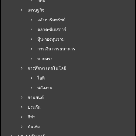
กทม
เศรษฐกิจ
อสังหาริมทรัพย์
ตลาด-ซีเอสอาร์
หุ้น-กองทุนรวม
การเงิน การธนาคาร
ขายตรง
การศึกษา เทคโนโลยี
ไอที
พลังงาน
ยานยนต์
ประกัน
กีฬา
บันเทิง