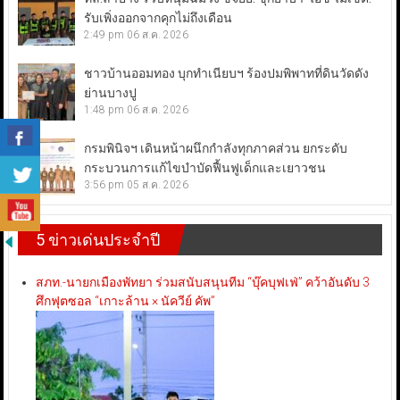
รับเพิ่งออกจากคุกไม่ถึงเดือน
2:49 pm
06 ส.ค. 2026
ชาวบ้านออมทอง บุกทำเนียบฯ ร้องปมพิพาทที่ดินวัดดัง
ย่านบางปู
1:48 pm
06 ส.ค. 2026
กรมพินิจฯ เดินหน้าผนึกกำลังทุกภาคส่วน ยกระดับ
กระบวนการแก้ไขบำบัดฟื้นฟูเด็กและเยาวชน
3:56 pm
05 ส.ค. 2026
5 ข่าวเด่นประจำปี
สภท.-นายกเมืองพัทยา ร่วมสนับสนุนทีม “บุ๊คบุฟเฟ่” คว้าอันดับ 3
ศึกฟุตซอล “เกาะล้าน × นัควีย์ คัพ”