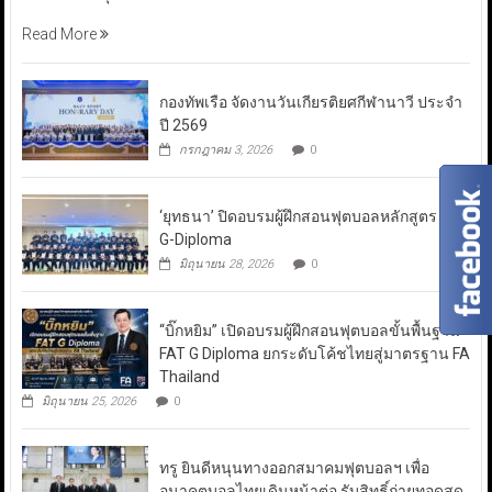
Read More
กองทัพเรือ จัดงานวันเกียรติยศกีฬานาวี ประจำ
ปี 2569
กรกฎาคม 3, 2026
0
‘ยุทธนา’ ปิดอบรมผู้ฝึกสอนฟุตบอลหลักสูตร FAT
G-Diploma
มิถุนายน 28, 2026
0
“บิ๊กหยิม” เปิดอบรมผู้ฝึกสอนฟุตบอลขั้นพื้นฐาน
FAT G Diploma ยกระดับโค้ชไทยสู่มาตรฐาน FA
Thailand
มิถุนายน 25, 2026
0
ทรู ยินดีหนุนทางออกสมาคมฟุตบอลฯ เพื่อ
อนาคตบอลไทยเดินหน้าต่อ รับสิทธิ์ถ่ายทอดสด