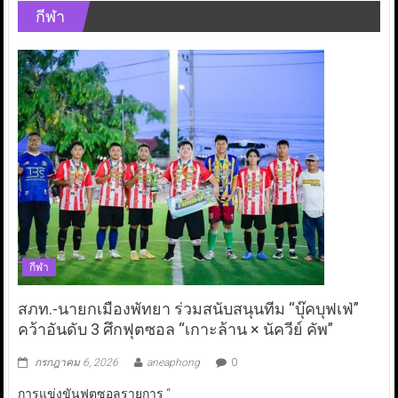
กีฬา
กีฬา
สภท.-นายกเมืองพัทยา ร่วมสนับสนุนทีม “บุ๊คบุฟเฟ่”
คว้าอันดับ 3 ศึกฟุตซอล “เกาะล้าน × นัควีย์ คัพ”
กรกฎาคม 6, 2026
aneaphong
0
การแข่งขันฟุตซอลรายการ “