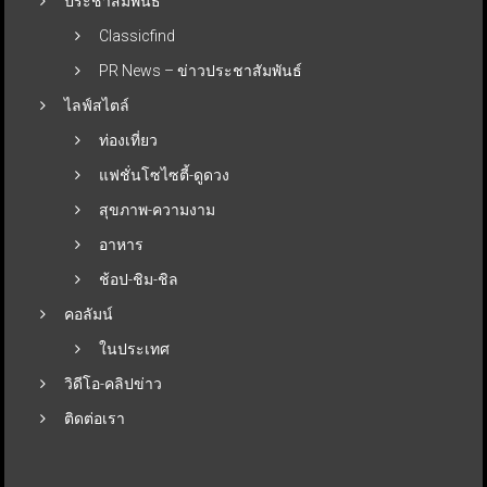
ประชาสัมพันธ์
Classicfind
PR News – ข่าวประชาสัมพันธ์
ไลฟ์สไตล์
ท่องเที่ยว
แฟชั่นโซไซตี้-ดูดวง
สุขภาพ-ความงาม
อาหาร
ช้อป-ชิม-ชิล
คอลัมน์
ในประเทศ
วิดีโอ-คลิปข่าว
ติดต่อเรา