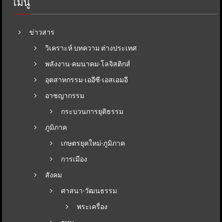
เมนู
ข่าวสาร
วิเคราะห์ บทความ ต่างประเทศ
พลังงาน-คมนาคม-โลจิสติกส์
อุตสาหกรรม-เออีซี-เอสเอมอี
อาชญากรรม
กระบวนการยุติธรรม
ภูมิภาค
เกษตรยุคใหม่-ภูมิภาค
การเมือง
สังคม
ศาสนา-วัฒนธรรม
พระเครื่อง