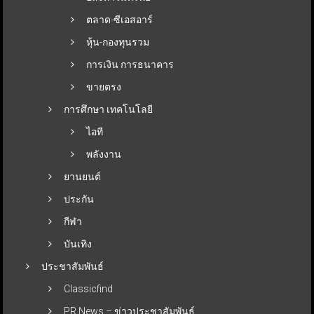
ตลาด-ซีเอสอาร์
หุ้น-กองทุนรวม
การเงิน การธนาคาร
ขายตรง
การศึกษา เทคโนโลยี
ไอที
พลังงาน
ยานยนต์
ประกัน
กีฬา
บันเทิง
ประชาสัมพันธ์
Classicfind
PR News – ข่าวประชาสัมพันธ์