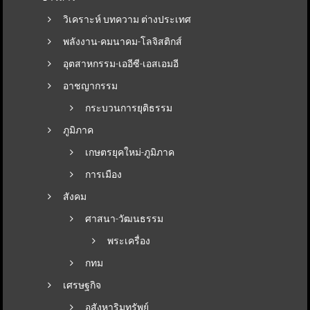
วิเคราะห์ บทความ ต่างประเทศ
พลังงาน-คมนาคม-โลจิสติกส์
อุตสาหกรรม-เออีซี-เอสเอมอี
อาชญากรรม
กระบวนการยุติธรรม
ภูมิภาค
เกษตรยุคใหม่-ภูมิภาค
การเมือง
สังคม
ศาสนา-วัฒนธรรม
พระเครื่อง
กทม
เศรษฐกิจ
อสังหาริมทรัพย์