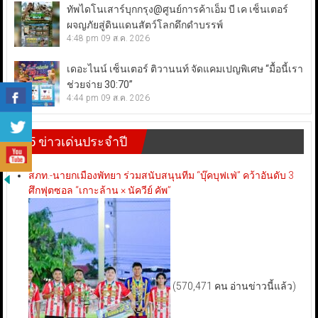
ทัพไดโนเสาร์บุกกรุง@ศูนย์การค้าเอ็ม บี เค เซ็นเตอร์
ผจญภัยสู่ดินแดนสัตว์โลกดึกดำบรรพ์
4:48 pm
09 ส.ค. 2026
เดอะไนน์ เซ็นเตอร์ ติวานนท์ จัดแคมเปญพิเศษ “มื้อนี้เรา
ช่วยจ่าย 30:70”
4:44 pm
09 ส.ค. 2026
5 ข่าวเด่นประจำปี
สภท.-นายกเมืองพัทยา ร่วมสนับสนุนทีม “บุ๊คบุฟเฟ่” คว้าอันดับ 3
ศึกฟุตซอล “เกาะล้าน × นัควีย์ คัพ”
(570,471 คน อ่านข่าวนี้แล้ว)