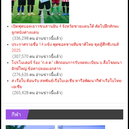
เปิดฟุตบอลเยาวชนสานฝัน 4 จังหวัดชายแดนใต้ คัดไปฝึกทักษะ
ลูกหนังต่างแดน
(336,298 คน อ่านข่าวนี้แล้ว)
ประกาศรายชื่อ 14 แข้ง ฟุตซอลชายทีมชาติไทย ชุดสู้ศึกซีเกมส์
2025
(307,570 คน อ่านข่าวนี้แล้ว)
โปรโมเตอร์ ร้อง “ก.ล.ต.” เพิกถอนการรับจดทะเบียน บ.สื่อโฆษณา
ยักษ์ใหญ่ ข้อหาปลอมเอกสาร
(276,626 คน อ่านข่าวนี้แล้ว)
ส.เรือใบ ต้อนรับ สหพันธ์เรือใบเอเชีย หารือพัฒนากีฬาเรือใบไทย-
เอเชีย
(265,428 คน อ่านข่าวนี้แล้ว)
กีฬา