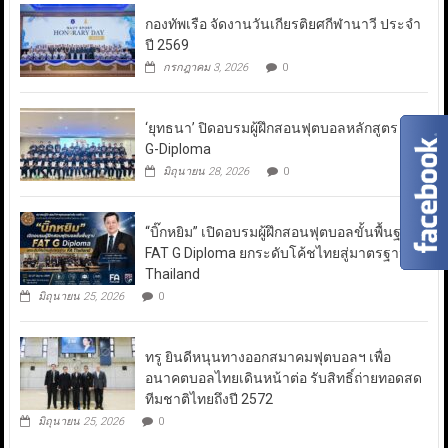
กองทัพเรือ จัดงานวันเกียรติยศกีฬานาวี ประจำ
ปี 2569
กรกฎาคม 3, 2026
0
‘ยุทธนา’ ปิดอบรมผู้ฝึกสอนฟุตบอลหลักสูตร FAT
G-Diploma
มิถุนายน 28, 2026
0
“บิ๊กหยิม” เปิดอบรมผู้ฝึกสอนฟุตบอลขั้นพื้นฐาน
FAT G Diploma ยกระดับโค้ชไทยสู่มาตรฐาน FA
Thailand
มิถุนายน 25, 2026
0
ทรู ยินดีหนุนทางออกสมาคมฟุตบอลฯ เพื่อ
อนาคตบอลไทยเดินหน้าต่อ รับสิทธิ์ถ่ายทอดสด
ทีมชาติไทยถึงปี 2572
มิถุนายน 25, 2026
0