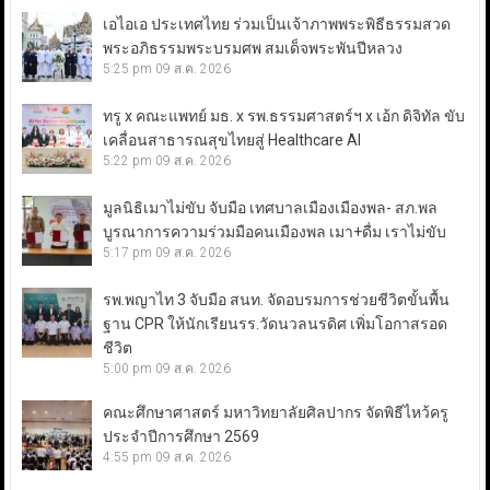
เอไอเอ ประเทศไทย ร่วมเป็นเจ้าภาพพระพิธีธรรมสวด
พระอภิธรรมพระบรมศพ สมเด็จพระพันปีหลวง
5:25 pm
09 ส.ค. 2026
ทรู x คณะแพทย์ มธ. x รพ.ธรรมศาสตร์ฯ x เอ้ก ดิจิทัล ขับ
เคลื่อนสาธารณสุขไทยสู่ Healthcare AI
5:22 pm
09 ส.ค. 2026
มูลนิธิเมาไม่ขับ จับมือ เทศบาลเมืองเมืองพล- สภ.พล
บูรณาการความร่วมมือคนเมืองพล เมา+ดื่ม เราไม่ขับ
5:17 pm
09 ส.ค. 2026
รพ.พญาไท 3 จับมือ สนท. จัดอบรมการช่วยชีวิตขั้นพื้น
ฐาน CPR ให้นักเรียนรร.วัดนวลนรดิศ เพิ่มโอกาสรอด
ชีวิต
5:00 pm
09 ส.ค. 2026
คณะศึกษาศาสตร์ มหาวิทยาลัยศิลปากร จัดพิธีไหว้ครู
ประจำปีการศึกษา 2569
4:55 pm
09 ส.ค. 2026