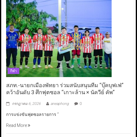
กีฬา
สภท.-นายกเมืองพัทยา ร่วมสนับสนุนทีม “บุ๊คบุฟเฟ่”
คว้าอันดับ 3 ศึกฟุตซอล “เกาะล้าน × นัควีย์ คัพ”
กรกฎาคม 6, 2026
aneaphong
0
การแข่งขันฟุตซอลรายการ “
Read More