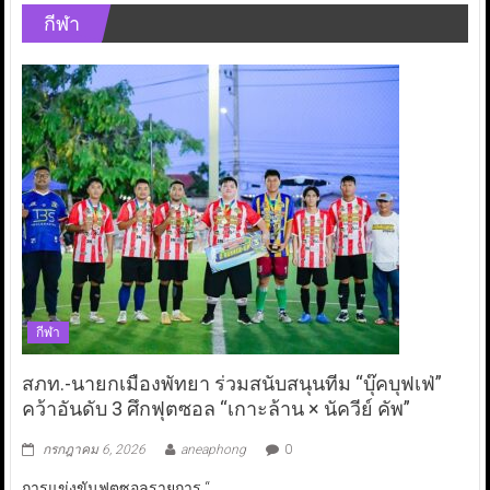
กีฬา
กีฬา
สภท.-นายกเมืองพัทยา ร่วมสนับสนุนทีม “บุ๊คบุฟเฟ่”
คว้าอันดับ 3 ศึกฟุตซอล “เกาะล้าน × นัควีย์ คัพ”
กรกฎาคม 6, 2026
aneaphong
0
การแข่งขันฟุตซอลรายการ “