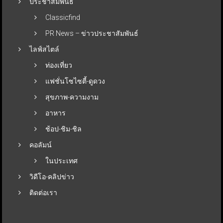
ประชาสัมพันธ์
Classicfind
PR News – ข่าวประชาสัมพันธ์
ไลฟ์สไตล์
ท่องเที่ยว
แฟชั่นโซไซตี้-ดูดวง
สุขภาพ-ความงาม
อาหาร
ช้อป-ชิม-ชิล
คอลัมน์
ในประเทศ
วิดีโอ-คลิปข่าว
ติดต่อเรา