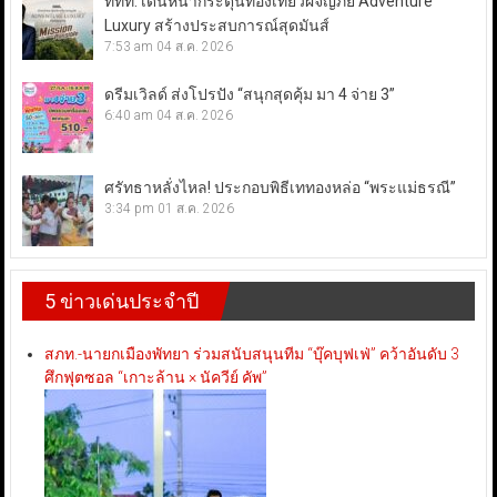
ททท. เดินหน้ากระตุ้นท่องเที่ยวผจญภัย Adventure
Luxury สร้างประสบการณ์สุดมันส์
7:53 am
04 ส.ค. 2026
ดรีมเวิลด์ ส่งโปรปัง “สนุกสุดคุ้ม มา 4 จ่าย 3”
6:40 am
04 ส.ค. 2026
ศรัทธาหลั่งไหล! ประกอบพิธีเททองหล่อ “พระแม่ธรณี”
3:34 pm
01 ส.ค. 2026
5 ข่าวเด่นประจำปี
สภท.-นายกเมืองพัทยา ร่วมสนับสนุนทีม “บุ๊คบุฟเฟ่” คว้าอันดับ 3
ศึกฟุตซอล “เกาะล้าน × นัควีย์ คัพ”