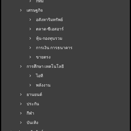
กทม
เศรษฐกิจ
อสังหาริมทรัพย์
ตลาด-ซีเอสอาร์
หุ้น-กองทุนรวม
การเงิน การธนาคาร
ขายตรง
การศึกษา เทคโนโลยี
ไอที
พลังงาน
ยานยนต์
ประกัน
กีฬา
บันเทิง