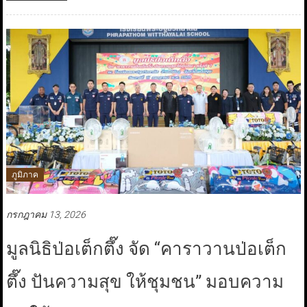
ภูมิภาค
กรกฎาคม 13, 2026
มูลนิธิป่อเต็กตึ๊ง จัด “คาราวานป่อเต็ก
ตึ๊ง ปันความสุข ให้ชุมชน” มอบความ