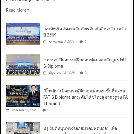
Read More
กองทัพเรือ จัดงานวันเกียรติยศกีฬานาวี ประจำ
ปี 2569
กรกฎาคม 3, 2026
0
‘ยุทธนา’ ปิดอบรมผู้ฝึกสอนฟุตบอลหลักสูตร FAT
G-Diploma
มิถุนายน 28, 2026
0
“บิ๊กหยิม” เปิดอบรมผู้ฝึกสอนฟุตบอลขั้นพื้นฐาน
FAT G Diploma ยกระดับโค้ชไทยสู่มาตรฐาน FA
Thailand
มิถุนายน 25, 2026
0
ทรู ยินดีหนุนทางออกสมาคมฟุตบอลฯ เพื่อ