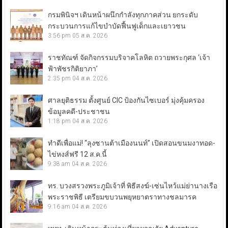
กรมพินิจฯ เดินหน้าผนึกกำลังทุกภาคส่วน ยกระดับ
กระบวนการแก้ไขบำบัดฟื้นฟูเด็กและเยาวชน
3:56 pm
05 ส.ค. 2026
ราชทัณฑ์ จัดกิจกรรมบริจาคโลหิต ถวายพระกุศล ‘เจ้า
ฟ้าพัชรกิติยาภา’
2:35 pm
04 ส.ค. 2026
ศาลยุติธรรม ตั้งศูนย์ CIC ป้องกันไซเบอร์ มุ่งคุ้มครอง
ข้อมูลคดี-ประชาชน
1:18 pm
04 ส.ค. 2026
ทำดีเพื่อแม่! “ลุงซานต้าเมืองนนท์” เปิดสอนขนมงาทอด-
ไข่หงส์ฟรี 12 ส.ค.นี้
9:38 am
04 ส.ค. 2026
ทร. บวงสรวงพระภูมิเจ้าที่ พิธีสงฆ์-เซ่นไหว้แม่ย่านางเรือ
พระราชพิธี เตรียมขบวนพยุหยาตราทางชลมารค
9:16 am
04 ส.ค. 2026