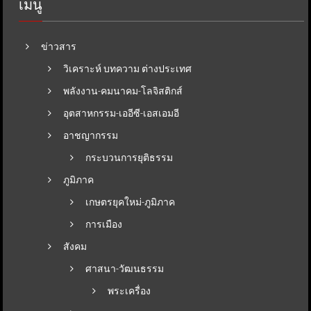
เมนู
ข่าวสาร
วิเคราะห์ บทความ ต่างประเทศ
พลังงาน-คมนาคม-โลจิสติกส์
อุตสาหกรรม-เออีซี-เอสเอมอี
อาชญากรรม
กระบวนการยุติธรรม
ภูมิภาค
เกษตรยุคใหม่-ภูมิภาค
การเมือง
สังคม
ศาสนา-วัฒนธรรม
พระเครื่อง