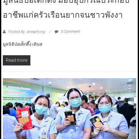
มูลนิธิป่อเต็กตึ๊ง มอบอุปกรณ์ประกอบ
อาชีพแก่ครัวเรือนยากจนชาวพังงา
Posted By: aneaphong
0 Comment
มูลนิธิป่อเต็กตึ๊ง เดินส
Read more