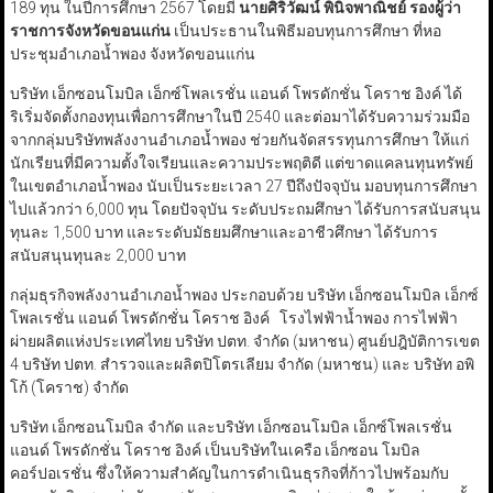
189 ทุน ในปีการศึกษา 2567 โดยมี
นายศิริวัฒน์ พินิจพาณิชย์ รองผู้ว่า
ราชการจังหวัดขอนแก่น
เป็นประธานในพิธีมอบทุนการศึกษา ที่หอ
ประชุมอำเภอน้ำพอง จังหวัดขอนแก่น
บริษัท เอ็กซอนโมบิล เอ็กซ์โพลเรชั่น แอนด์ โพรดักชั่น โคราช อิงค์ ได้
ริเริ่มจัดตั้งกองทุนเพื่อการศึกษาในปี 2540 และต่อมาได้รับความร่วมมือ
จากกลุ่มบริษัทพลังงานอำเภอน้ำพอง ช่วยกันจัดสรรทุนการศึกษา ให้แก่
นักเรียนที่มีความตั้งใจเรียนและความประพฤติดี แต่ขาดแคลนทุนทรัพย์
ในเขตอำเภอน้ำพอง นับเป็นระยะเวลา 27 ปีถึงปัจจุบัน มอบทุนการศึกษา
ไปแล้วกว่า 6,000 ทุน โดยปัจจุบัน ระดับประถมศึกษา ได้รับการสนับสนุน
ทุนละ 1,500 บาท และระดับมัธยมศึกษาและอาชีวศึกษา ได้รับการ
สนับสนุนทุนละ 2,000 บาท
กลุ่มธุรกิจพลังงานอำเภอน้ำพอง ประกอบด้วย บริษัท เอ็กซอนโมบิล เอ็กซ์
โพลเรชั่น แอนด์ โพรดักชั่น โคราช อิงค์ โรงไฟฟ้าน้ำพอง การไฟฟ้า
ผ่ายผลิตแห่งประเทศไทย บริษัท ปตท. จำกัด (มหาชน) ศูนย์ปฎิบัติการเขต
4 บริษัท ปตท. สำรวจและผลิตปิโตรเลียม จำกัด (มหาชน) และ บริษัท อพิ
โก้ (โคราช) จำกัด
บริษัท เอ็กซอนโมบิล จำกัด และบริษัท เอ็กซอนโมบิล เอ็กซ์โพลเรชั่น
แอนด์ โพรดักชั่น โคราช อิงค์ เป็นบริษัทในเครือ เอ็กซอน โมบิล
คอร์ปอเรชั่น ซึ่งให้ความสำคัญในการดำเนินธุรกิจที่ก้าวไปพร้อมกับ