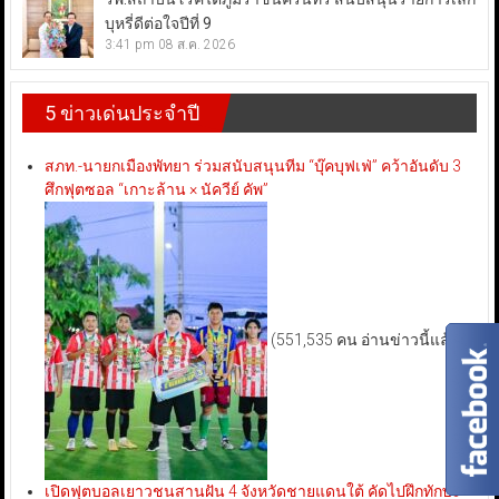
บุหรี่ดีต่อใจปีที่ 9
3:41 pm
08 ส.ค. 2026
5 ข่าวเด่นประจำปี
สภท.-นายกเมืองพัทยา ร่วมสนับสนุนทีม “บุ๊คบุฟเฟ่” คว้าอันดับ 3
ศึกฟุตซอล “เกาะล้าน × นัควีย์ คัพ”
(551,535 คน อ่านข่าวนี้แล้ว)
เปิดฟุตบอลเยาวชนสานฝัน 4 จังหวัดชายแดนใต้ คัดไปฝึกทักษะ