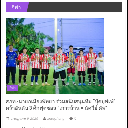
กีฬา
กีฬา
สภท.-นายกเมืองพัทยา ร่วมสนับสนุนทีม “บุ๊คบุฟเฟ่”
คว้าอันดับ 3 ศึกฟุตซอล “เกาะล้าน × นัควีย์ คัพ”
กรกฎาคม 6, 2026
aneaphong
0