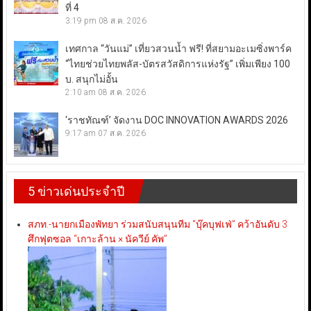
ที่ 4
3:19 pm
08 ส.ค. 2026
เทศกาล “วันแม่” เที่ยวสวนน้ำ ฟรี! ที่สยามอะเมซิ่งพาร์ค
“ไทยช่วยไทยพลัส-บัตรสวัสดิการแห่งรัฐ” เพิ่มเพียง 100
บ. สนุกไม่อั้น
2:10 am
08 ส.ค. 2026
‘ราชทัณฑ์’ จัดงาน DOC INNOVATION AWARDS 2026
9:17 am
07 ส.ค. 2026
5 ข่าวเด่นประจำปี
สภท.-นายกเมืองพัทยา ร่วมสนับสนุนทีม “บุ๊คบุฟเฟ่” คว้าอันดับ 3
ศึกฟุตซอล “เกาะล้าน × นัควีย์ คัพ”