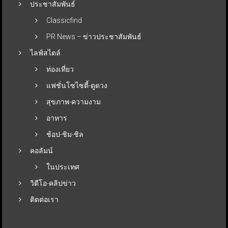
ประชาสัมพันธ์
Classicfind
PR News – ข่าวประชาสัมพันธ์
ไลฟ์สไตล์
ท่องเที่ยว
แฟชั่นโซไซตี้-ดูดวง
สุขภาพ-ความงาม
อาหาร
ช้อป-ชิม-ชิล
คอลัมน์
ในประเทศ
วิดีโอ-คลิปข่าว
ติดต่อเรา