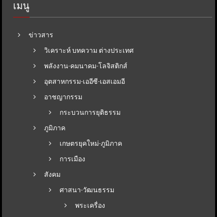
เมนู
ข่าวสาร
วิเคราะห์ บทความ ต่างประเทศ
พลังงาน-คมนาคม-โลจิสติกส์
อุตสาหกรรม-เออีซี-เอสเอมอี
อาชญากรรม
กระบวนการยุติธรรม
ภูมิภาค
เกษตรยุคใหม่-ภูมิภาค
การเมือง
สังคม
ศาสนา-วัฒนธรรม
พระเครื่อง