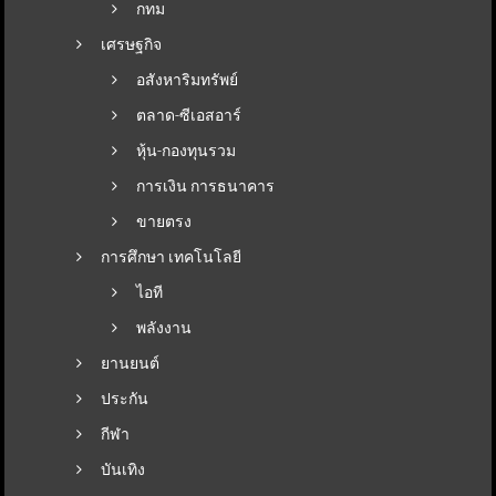
กทม
เศรษฐกิจ
อสังหาริมทรัพย์
ตลาด-ซีเอสอาร์
หุ้น-กองทุนรวม
การเงิน การธนาคาร
ขายตรง
การศึกษา เทคโนโลยี
ไอที
พลังงาน
ยานยนต์
ประกัน
กีฬา
บันเทิง