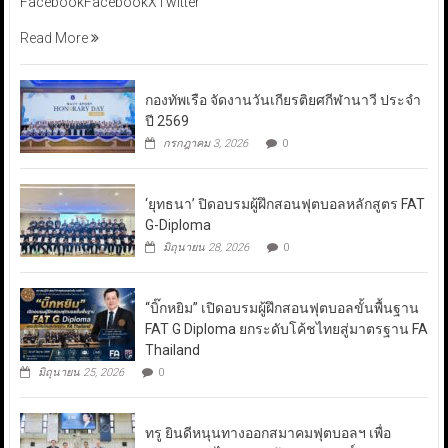
FacebookFacebookXTwitter
Read More
กองทัพเรือ จัดงานวันเกียรติยศกีฬานาวี ประจำ
ปี 2569
กรกฎาคม 3, 2026
0
‘ยุทธนา’ ปิดอบรมผู้ฝึกสอนฟุตบอลหลักสูตร FAT
G-Diploma
มิถุนายน 28, 2026
0
“บิ๊กหยิม” เปิดอบรมผู้ฝึกสอนฟุตบอลขั้นพื้นฐาน
FAT G Diploma ยกระดับโค้ชไทยสู่มาตรฐาน FA
Thailand
มิถุนายน 25, 2026
0
ทรู ยินดีหนุนทางออกสมาคมฟุตบอลฯ เพื่อ