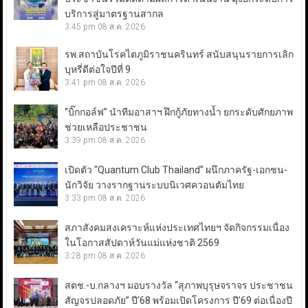
บริการสู่มาตรฐานสากล
3:45 pm
08 ส.ค. 2026
รพ.สถาบันโรคไตภูมิราชนครินทร์ สนับสนุนรายการเลิก
บุหรี่ดีต่อใจปีที่ 9
3:41 pm
08 ส.ค. 2026
“บิ๊กกอล์ฟ” นำทีมอาสาฯ ฝึกกู้ภัยทางน้ำ ยกระดับศักยภาพ
ช่วยเหลือประชาชน
3:39 pm
08 ส.ค. 2026
เปิดตัว “Quantum Club Thailand” ผนึกภาครัฐ-เอกชน-
นักวิจัย วางรากฐานระบบนิเวศควอนตัมไทย
3:33 pm
08 ส.ค. 2026
สภาสังคมสงเคราะห์แห่งประเทศไทยฯ จัดกิจกรรมเนื่อง
ในโอกาสสัปดาห์วันแม่แห่งชาติ 2569
3:28 pm
08 ส.ค. 2026
สตช.-บ.กลางฯ มอบรางวัล “สุภาพบุรุษจราจร ประชาชน
สัญจรปลอดภัย” ปี’68 พร้อมเปิดโครงการ ปี’69 ต่อเนื่องปี