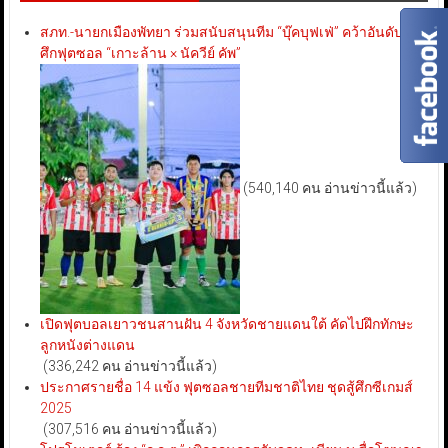
สภท.-นายกเมืองพัทยา ร่วมสนับสนุนทีม “บุ๊คบุฟเฟ่” คว้าอันดับ 3
ศึกฟุตซอล “เกาะล้าน × นัควีย์ คัพ”
(540,140 คน อ่านข่าวนี้แล้ว)
เปิดฟุตบอลเยาวชนสานฝัน 4 จังหวัดชายแดนใต้ คัดไปฝึกทักษะ
ลูกหนังต่างแดน
(336,242 คน อ่านข่าวนี้แล้ว)
ประกาศรายชื่อ 14 แข้ง ฟุตซอลชายทีมชาติไทย ชุดสู้ศึกซีเกมส์
2025
(307,516 คน อ่านข่าวนี้แล้ว)