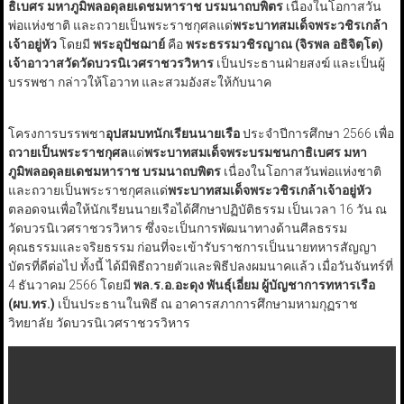
ธิเบศร มหาภูมิพลอดุลยเดชมหาราช บรมนาถบพิตร
เนื่องในโอกาสวัน
พ่อแห่งชาติ และถวายเป็นพระราชกุศลแด่
พระบาทสมเด็จพระวชิรเกล้า
เจ้าอยู่หัว
โดยมี
พระอุปัชฌาย์
คือ
พระธรรมวชิรญาณ (จิรพล อธิจิตฺโต)
เจ้าอาวาสวัดวัดบวรนิเวศราชวรวิหาร
เป็นประธานฝ่ายสงฆ์ และเป็นผู้
บรรพชา กล่าวให้โอวาท และสวมอังสะให้กับนาค
โครงการบรรพชา
อุปสมบทนักเรียนนายเรือ
ประจำปีการศึกษา 2566 เพื่อ
ถวายเป็นพระราชกุศล
แด่
พระบาทสมเด็จพระบรมชนกาธิเบศร มหา
ภูมิพลอดุลยเดชมหาราช บรมนาถบพิตร
เนื่องในโอกาสวันพ่อแห่งชาติ
และถวายเป็นพระราชกุศลแด่
พระบาทสมเด็จพระวชิรเกล้าเจ้าอยู่หัว
ตลอดจนเพื่อให้นักเรียนนายเรือได้ศึกษาปฏิบัติธรรม เป็นเวลา 16 วัน ณ
วัดบวรนิเวศราชวรวิหาร ซึ่งจะเป็นการพัฒนาทางด้านศีลธรรม
คุณธรรมและจริยธรรม ก่อนที่จะเข้ารับราชการเป็นนายทหารสัญญา
บัตรที่ดีต่อไป ทั้งนี้ ได้มีพิธีถวายตัวและพิธีปลงผมนาคแล้ว เมื่อวันจันทร์ที่
4 ธันวาคม 2566 โดยมี
พล.ร.อ.อะดุง พันธุ์เอี่ยม ผู้บัญชาการทหารเรือ
(ผบ.ทร.)
เป็นประธานในพิธี ณ อาคารสภาการศึกษามหามกุฏราช
วิทยาลัย วัดบวรนิเวศราชวรวิหาร