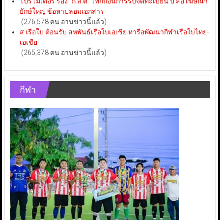
โปรโมเตอร์ ร้อง “ก.ล.ต.” เพิกถอนการรับจดทะเบียน บ.สื่อโฆษณา
ยักษ์ใหญ่ ข้อหาปลอมเอกสาร
(276,578 คน อ่านข่าวนี้แล้ว)
ส.เรือใบ ต้อนรับ สหพันธ์เรือใบเอเชีย หารือพัฒนากีฬาเรือใบไทย-
เอเชีย
(265,378 คน อ่านข่าวนี้แล้ว)
กีฬา