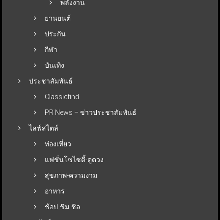
พลังงาน
ยานยนต์
ประกัน
กีฬา
บันเทิง
ประชาสัมพันธ์
Classicfind
PR News – ข่าวประชาสัมพันธ์
ไลฟ์สไตล์
ท่องเที่ยว
แฟชั่นโซไซตี้-ดูดวง
สุขภาพ-ความงาม
อาหาร
ช้อป-ชิม-ชิล