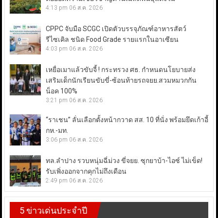
4:13 pm
06 ส.ค. 2026
CPPC จับมือ SCGC เปิดตัวบรรจุภัณฑ์อาหารสัตว์
รีไซเคิล ชนิด Food Grade รายแรกในอาเซียน
4:03 pm
06 ส.ค. 2026
เหยื่อเมาแล้วขับจี้ ! กระทรวง ศธ. กำหนดนโยบายส่ง
เสริมเด็กนักเรียนขับขี่-ซ้อนท้ายรถจยย.สวมหมวกกัน
น็อค 100%
3:21 pm
06 ส.ค. 2026
“ราเชน” ลั่นเลือกตั้งหน้ากวาด สส. 10 ที่นั่ง พร้อมยึดเก้าอี้
กห.-มท.
3:06 pm
06 ส.ค. 2026
ทล.ลำปาง รวบหนุ่มฉี่ม่วง ขี่จยย. ซุกยาบ้า-ไอซ์ ไม่เข็ด!
รับเพิ่งออกจากคุกไม่ถึงเดือน
2:49 pm
06 ส.ค. 2026
5 ข่าวเด่นประจำปี