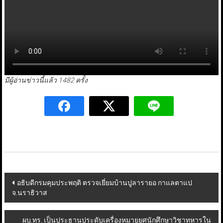
มีผู้อ่านข่าวนี้แล้ว 1482 ครั้ง
Post
อธิบดีกรมคุมประพฤติ ตรวจเยี่ยมบ้านปูลารายอ กาแลตาแป
จ.นราธิวาส
navigation
ผบ.ทร. เป็นประธานประดับเครื่องหมายยศนักศึกษาวิชาทหารใน