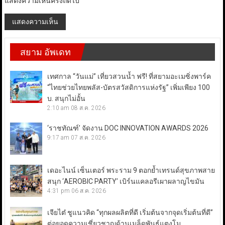
แสดงความเห็นครั้งถัดไป
สยาม อัพเดท
เทศกาล “วันแม่” เที่ยวสวนน้ำ ฟรี! ที่สยามอะเมซิ่งพาร์ค
“ไทยช่วยไทยพลัส-บัตรสวัสดิการแห่งรัฐ” เพิ่มเพียง 100
บ. สนุกไม่อั้น
2:10 am
08 ส.ค. 2026
‘ราชทัณฑ์’ จัดงาน DOC INNOVATION AWARDS 2026
9:17 am
07 ส.ค. 2026
เดอะไนน์ เซ็นเตอร์ พระราม 9 ตอกย้ำเทรนด์สุขภาพสาย
สนุก ‘AEROBIC PARTY’ เบิร์นแคลอรีเผาผลาญไขมัน
4:31 pm
06 ส.ค. 2026
เจียไต๋ ชูแนวคิด “ทุกผลผลิตที่ดี เริ่มต้นจากจุดเริ่มต้นที่ดี”
ต่อยอดความเชี่ยวชาญด้านเมล็ดพันธุ์แตงโม