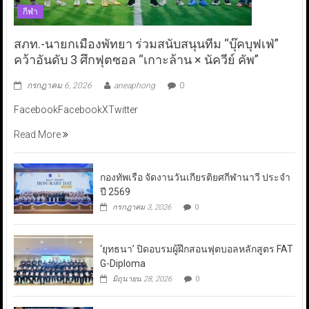
กีฬา
สภท.-นายกเมืองพัทยา ร่วมสนับสนุนทีม “บุ๊คบุฟเฟ่”
คว้าอันดับ 3 ศึกฟุตซอล “เกาะล้าน × นัควีย์ คัพ”
กรกฎาคม 6, 2026
aneaphong
0
FacebookFacebookXTwitter
Read More
กองทัพเรือ จัดงานวันเกียรติยศกีฬานาวี ประจำ
ปี 2569
กรกฎาคม 3, 2026
0
‘ยุทธนา’ ปิดอบรมผู้ฝึกสอนฟุตบอลหลักสูตร FAT
G-Diploma
มิถุนายน 28, 2026
0