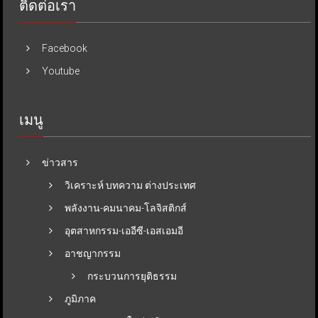
ติดต่อเรา
Facebook
Youtube
เมนู
ข่าวสาร
วิเคราะห์ บทความ ต่างประเทศ
พลังงาน-คมนาคม-โลจิสติกส์
อุตสาหกรรม-เออีซี-เอสเอมอี
อาชญากรรม
กระบวนการยุติธรรม
ภูมิภาค