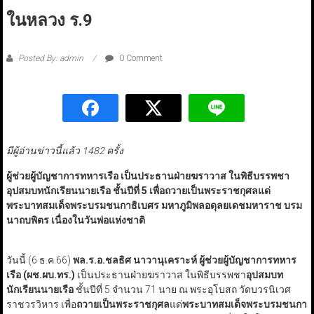
ในหลวง ร.9
Posted By: admin
0 Comment
มีผู้อ่านข่าวนี้แล้ว 1482 ครั้ง
ผู้ช่วยผู้บัญชาการทหารเรือ เป็นประธานฝ่ายฆราวาส ในพิธีบรรพชา
อุปสมบทนักเรียนนายเรือ ชั้นปีที่ 5 เพื่อถวายเป็นพระราชกุศลแด่
พระบาทสมเด็จพระบรมชนกาธิเบศร มหาภูมิพลอดุลยเดชมหาราช บรม
นาถบพิตร เนื่องในวันพ่อแห่งชาติ
วันนี้ (6 ธ.ค.66)
พล.ร.อ.ชลธิศ นาวานุเคราะห์ ผู้ช่วยผู้บัญชาการทหาร
เรือ (ผช.ผบ.ทร.)
เป็นประธานฝ่ายฆราวาส ในพิธีบรรพชา
อุปสมบท
นักเรียนนายเรือ
ชั้นปีที่ 5 จำนวน 71 นาย ณ พระอุโบสถ วัดบวรนิเวศ
ราชวรวิหาร เพื่อ
ถวายเป็นพระราชกุศล
แด่
พระบาทสมเด็จพระบรมชนกา