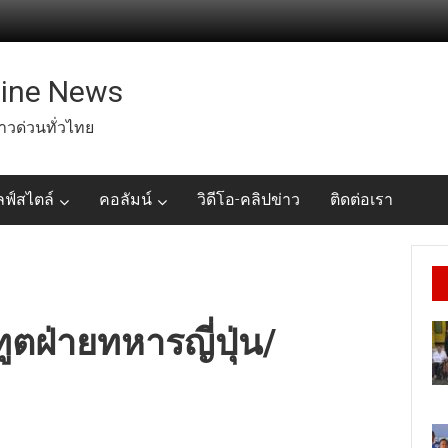
line News
่าวด่วนทั่วไทย
ลฟ์สไตล์
คอลัมน์
วิดีโอ-คลิปข่าว
ติดต่อเรา
ทูตฝ่ายทหารญี่ปุ่น/