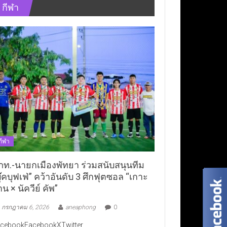
กีฬา
กีฬา
ภท.-นายกเมืองพัทยา ร่วมสนับสนุนทีม
ุ๊คบุฟเฟ่” คว้าอันดับ 3 ศึกฟุตซอล “เกาะ
าน × นัควีย์ คัพ”
กรกฎาคม 6, 2026
aneaphong
0
cebookFacebookXTwitter