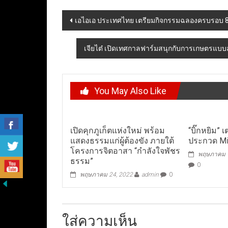
Post
เอไอเอ ประเทศไทย เตรียมกิจกรรมฉลองครบรอบ 8
navigation
เจียไต๋ เปิดเทศกาลฟาร์มสนุกกับการเกษตรแบบส
You May Also Like
เปิดคุกภูเก็ตแห่งใหม่ พร้อม
“บิ๊กหยิม”​
แสดงธรรมแก่ผู้ต้องขัง ภายใต้
ประกวด​ Mi
โครงการจิตอาสา “กำลังใจพัชร
พฤษภาคม 1
ธรรม”
0
พฤษภาคม 24, 2022
admin
0
ใส่ความเห็น