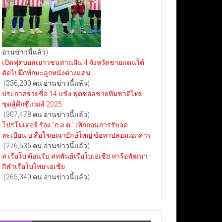
อ่านข่าวนี้แล้ว)
เปิดฟุตบอลเยาวชนสานฝัน 4 จังหวัดชายแดนใต้
คัดไปฝึกทักษะลูกหนังต่างแดน
(336,200 คน อ่านข่าวนี้แล้ว)
ประกาศรายชื่อ 14 แข้ง ฟุตซอลชายทีมชาติไทย
ชุดสู้ศึกซีเกมส์ 2025
(307,478 คน อ่านข่าวนี้แล้ว)
โปรโมเตอร์ ร้อง “ก.ล.ต.” เพิกถอนการรับจด
ทะเบียน บ.สื่อโฆษณายักษ์ใหญ่ ข้อหาปลอมเอกสาร
(276,536 คน อ่านข่าวนี้แล้ว)
ส.เรือใบ ต้อนรับ สหพันธ์เรือใบเอเชีย หารือพัฒนา
กีฬาเรือใบไทย-เอเชีย
(265,340 คน อ่านข่าวนี้แล้ว)