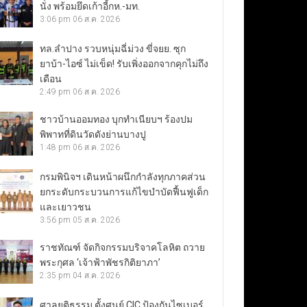
นั่ง พร้อมยึดเก้าอี้กห.-มท.
3:06 pm
06 ส.ค. 2026
ทล.ลำปาง รวบหนุ่มฉี่ม่วง ขี่จยย. ซุก
ยาบ้า-ไอซ์ ไม่เข็ด! รับเพิ่งออกจากคุกไม่ถึง
เดือน
2:49 pm
06 ส.ค. 2026
ชาวบ้านออมทอง บุกทำเนียบฯ ร้องปม
พิพาทที่ดินวัดดังย่านบางปู
1:48 pm
06 ส.ค. 2026
กรมพินิจฯ เดินหน้าผนึกกำลังทุกภาคส่วน
ยกระดับกระบวนการแก้ไขบำบัดฟื้นฟูเด็ก
และเยาวชน
3:56 pm
05 ส.ค. 2026
ราชทัณฑ์ จัดกิจกรรมบริจาคโลหิต ถวาย
พระกุศล ‘เจ้าฟ้าพัชรกิติยาภา’
2:35 pm
04 ส.ค. 2026
ศาลยุติธรรม ตั้งศูนย์ CIC ป้องกันไซเบอร์