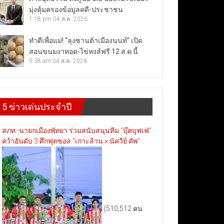
มุ่งคุ้มครองข้อมูลคดี-ประชาชน
1:18 pm
04 ส.ค. 2026
ทำดีเพื่อแม่! “ลุงซานต้าเมืองนนท์” เปิด
สอนขนมงาทอด-ไข่หงส์ฟรี 12 ส.ค.นี้
9:38 am
04 ส.ค. 2026
5 ข่าวเด่นประจำปี
สภท.-นายกเมืองพัทยา ร่วมสนับสนุนทีม “บุ๊คบุฟเฟ่”
คว้าอันดับ 3 ศึกฟุตซอล “เกาะล้าน × นัควีย์ คัพ”
(510,512 คน