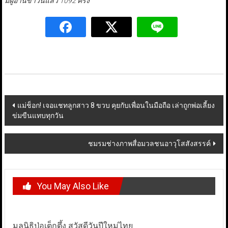
มีผู้อ่านข่าวนี้แล้ว 1092 ครั้ง
Post
แม่ช็อก! เจอแชทลูกสาว 8 ขวบ คุยกับเพื่อนในมือถือ เล่าถูกพ่อเลี้ยง
ข่มขืนแทบทุกวัน
navigation
ชมรมช่างภาพสื่อมวลชนอาวุโสสังสรรค์
You May Also Like
มูลนิธิป่อเต็กตึ้ง สวัสดีวันปีใหม่ไทย