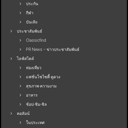
ประกัน
กีฬา
บันเทิง
ประชาสัมพันธ์
Classicfind
PR News – ข่าวประชาสัมพันธ์
ไลฟ์สไตล์
ท่องเที่ยว
แฟชั่นโซไซตี้-ดูดวง
สุขภาพ-ความงาม
อาหาร
ช้อป-ชิม-ชิล
คอลัมน์
ในประเทศ