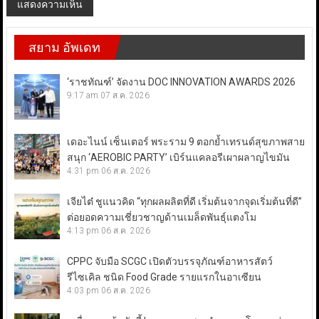
สยาม อัพเดท
‘ราชทัณฑ์’ จัดงาน DOC INNOVATION AWARDS 2026
9:17 am
07 ส.ค. 2026
เดอะไนน์ เซ็นเตอร์ พระราม 9 ตอกย้ำเทรนด์สุขภาพสาย
สนุก ‘AEROBIC PARTY’ เบิร์นแคลอรีเผาผลาญไขมัน
4:31 pm
06 ส.ค. 2026
เจียไต๋ ชูแนวคิด “ทุกผลผลิตที่ดี เริ่มต้นจากจุดเริ่มต้นที่ดี”
ต่อยอดความเชี่ยวชาญด้านเมล็ดพันธุ์แตงโม
4:13 pm
06 ส.ค. 2026
CPPC จับมือ SCGC เปิดตัวบรรจุภัณฑ์อาหารสัตว์
รีไซเคิล ชนิด Food Grade รายแรกในอาเซียน
4:03 pm
06 ส.ค. 2026