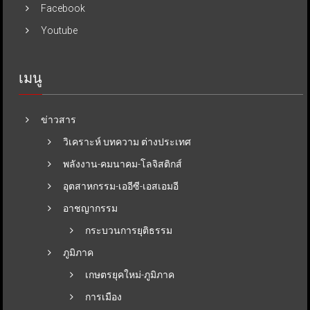
Facebook
Youtube
เมนู
ข่าวสาร
วิเคราะห์ บทความ ต่างประเทศ
พลังงาน-คมนาคม-โลจิสติกส์
อุตสาหกรรม-เออีซี-เอสเอมอี
อาชญากรรม
กระบวนการยุติธรรม
ภูมิภาค
เกษตรยุคใหม่-ภูมิภาค
การเมือง