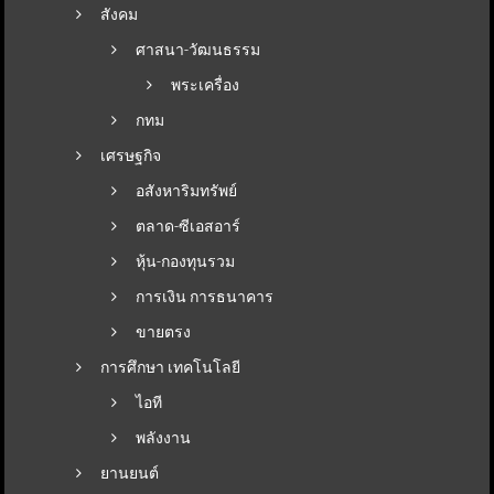
สังคม
ศาสนา-วัฒนธรรม
พระเครื่อง
กทม
เศรษฐกิจ
อสังหาริมทรัพย์
ตลาด-ซีเอสอาร์
หุ้น-กองทุนรวม
การเงิน การธนาคาร
ขายตรง
การศึกษา เทคโนโลยี
ไอที
พลังงาน
ยานยนต์