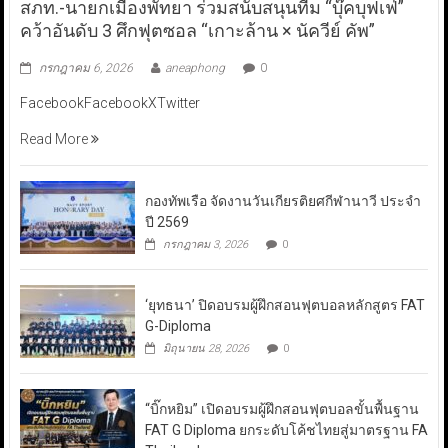
สภท.-นายกเมืองพัทยา ร่วมสนับสนุนทีม “บุ๊คบุฟเฟ่”
คว้าอันดับ 3 ศึกฟุตซอล “เกาะล้าน × นัควีย์ คัพ”
กรกฎาคม 6, 2026
aneaphong
0
FacebookFacebookXTwitter
Read More
กองทัพเรือ จัดงานวันเกียรติยศกีฬานาวี ประจำ
ปี 2569
กรกฎาคม 3, 2026
0
‘ยุทธนา’ ปิดอบรมผู้ฝึกสอนฟุตบอลหลักสูตร FAT
G-Diploma
มิถุนายน 28, 2026
0
“บิ๊กหยิม” เปิดอบรมผู้ฝึกสอนฟุตบอลขั้นพื้นฐาน
FAT G Diploma ยกระดับโค้ชไทยสู่มาตรฐาน FA