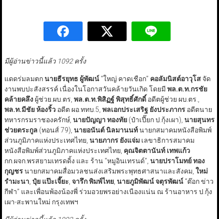
มีผู้อ่านข่าวนี้แล้ว 1092 ครั้ง
แดดร่มลมตก
นายธีรยุทธ ผู้พัฒน์
“ใหญ่ คาดเชือก”
คอลัมนิสต์อาวุโส
จัด
งานพบปะสังสรรค์ เนื่องในโอกาสวันคล้ายวันเกิด โดยมี
พล.ต.ท.กรชัย
คล้ายคลึง
ผู้ช่วย.ผบ.ตร,
พล.ต.ท.พิสิฏฐ์ พิสุทธิ์ศักดิ์
อดีตผู้ช่วย ผบ.ตร.,
พล.ท.มีชัย ห้องริ้ว
อดีต ผอ.ททบ.5,
พลเอกประเสริฐ ยังประภากร
อดีตนาย
ทหารกรมราชองครักษ์,
นายปัญญา ทองทัย
(ป๋าเปี๊ยก ป.กุ้งเผา),
นายสุนทร
ช่วยตระกูล
(ทอนส์ 79),
นายอนันต์ นิลมานนท์
นายกสมาคมหนังสือพิมพ์
ส่วนภูมิภาคแห่งประเทศไทย,
นายภากร ยังแจ่ม
เลขาธิการสมาคม
หนังสือพิมพ์ส่วนภูมิภาคแห่งประเทศไทย,
คุณจิตตานันท์ เทพแก้ว
กก.ผจก.พรสยามเทรดดิ้ง และ ร้าน “หมูอินเทรนด์”,
นายปราโมทย์ ทอง
กุญชร
นายกสมาคมสื่อมวลชนส่งเสริมพระพุทธศาสนาและสังคม,
ใหม่
รำมะนา
,
ปุ๋ย แป๊ะเจี๊ยะ
,
จารึก พิมพ์ไทย
,
นายภูมิพัฒน์ จตุรพัฒน์
“ต๊อก ข่าว
กีฬา” และเพื่อนพ้องน้องพี่ ร่วมอวยพรอย่างเนืองแน่น ณ ร้านอาหาร ป.กุ้ง
เผา-สะพานใหม่ กรุงเทพฯ