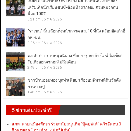
เหยื่อเมาแล้วขับจี้ ! กระทรวง ศธ. กำหนดนโยบายส่ง
เสริมเด็กนักเรียนขับขี่-ซ้อนท้ายรถจยย.สวมหมวกกัน
น็อค 100%
3:21 pm
06 ส.ค. 2026
“ราเชน” ลั่นเลือกตั้งหน้ากวาด สส. 10 ที่นั่ง พร้อมยึดเก้าอี้
กห.-มท.
3:06 pm
06 ส.ค. 2026
ทล.ลำปาง รวบหนุ่มฉี่ม่วง ขี่จยย. ซุกยาบ้า-ไอซ์ ไม่เข็ด!
รับเพิ่งออกจากคุกไม่ถึงเดือน
2:49 pm
06 ส.ค. 2026
ชาวบ้านออมทอง บุกทำเนียบฯ ร้องปมพิพาทที่ดินวัดดัง
ย่านบางปู
1:48 pm
06 ส.ค. 2026
5 ข่าวเด่นประจำปี
สภท.-นายกเมืองพัทยา ร่วมสนับสนุนทีม “บุ๊คบุฟเฟ่” คว้าอันดับ 3
ศึกฟุตซอล “เกาะล้าน × นัควีย์ คัพ”