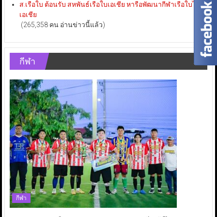
ส.เรือใบ ต้อนรับ สหพันธ์เรือใบเอเชีย หารือพัฒนากีฬาเรือใบไทย-
เอเชีย
(265,358 คน อ่านข่าวนี้แล้ว)
กีฬา
กีฬา