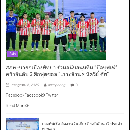
กีฬา
สภท.-นายกเมืองพัทยา ร่วมสนับสนุนทีม “บุ๊คบุฟเฟ่”
คว้าอันดับ 3 ศึกฟุตซอล “เกาะล้าน × นัควีย์ คัพ”
กรกฎาคม 6, 2026
aneaphong
0
FacebookFacebookXTwitter
Read More
กองทัพเรือ จัดงานวันเกียรติยศกีฬานาวี ประจำ
ปี 2569