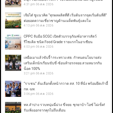
4:31 pm
06 ส.ค. 2026
เจียไต๋ ชูแนวคิด “ทุกผลผลิตที่ดี เริ่มต้นจากจุดเริ่มต้นที่ดี”
ต่อยอดความเชี่ยวชาญด้านเมล็ดพันธุ์แตงโม
4:13 pm
06 ส.ค. 2026
CPPC จับมือ SCGC เปิดตัวบรรจุภัณฑ์อาหารสัตว์
รีไซเคิล ชนิด Food Grade รายแรกในอาเซียน
4:03 pm
06 ส.ค. 2026
เหยื่อเมาแล้วขับจี้ ! กระทรวง ศธ. กำหนดนโยบายส่ง
เสริมเด็กนักเรียนขับขี่-ซ้อนท้ายรถจยย.สวมหมวกกัน
น็อค 100%
3:21 pm
06 ส.ค. 2026
“ราเชน” ลั่นเลือกตั้งหน้ากวาด สส. 10 ที่นั่ง พร้อมยึดเก้าอี้
กห.-มท.
3:06 pm
06 ส.ค. 2026
ทล.ลำปาง รวบหนุ่มฉี่ม่วง ขี่จยย. ซุกยาบ้า-ไอซ์ ไม่เข็ด!
รับเพิ่งออกจากคุกไม่ถึงเดือน