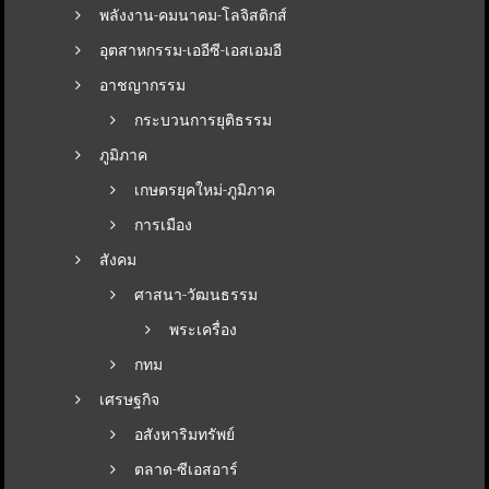
พลังงาน-คมนาคม-โลจิสติกส์
อุตสาหกรรม-เออีซี-เอสเอมอี
อาชญากรรม
กระบวนการยุติธรรม
ภูมิภาค
เกษตรยุคใหม่-ภูมิภาค
การเมือง
สังคม
ศาสนา-วัฒนธรรม
พระเครื่อง
กทม
เศรษฐกิจ
อสังหาริมทรัพย์
ตลาด-ซีเอสอาร์