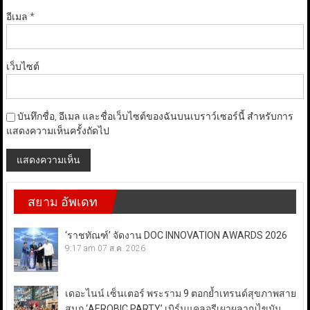
อีเมล
*
เว็บไซต์
บันทึกชื่อ, อีเมล และชื่อเว็บไซต์ของฉันบนเบราว์เซอร์นี้ สำหรับการ
แสดงความเห็นครั้งถัดไป
สยาม อัพเดท
‘ราชทัณฑ์’ จัดงาน DOC INNOVATION AWARDS 2026
9:17 am
07 ส.ค. 2026
เดอะไนน์ เซ็นเตอร์ พระราม 9 ตอกย้ำเทรนด์สุขภาพสาย
สนุก ‘AEROBIC PARTY’ เบิร์นแคลอรีเผาผลาญไขมัน