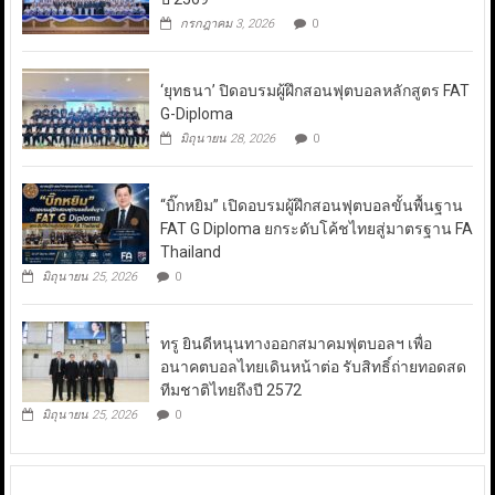
กรกฎาคม 3, 2026
0
‘ยุทธนา’ ปิดอบรมผู้ฝึกสอนฟุตบอลหลักสูตร FAT
G-Diploma
มิถุนายน 28, 2026
0
“บิ๊กหยิม” เปิดอบรมผู้ฝึกสอนฟุตบอลขั้นพื้นฐาน
FAT G Diploma ยกระดับโค้ชไทยสู่มาตรฐาน FA
Thailand
มิถุนายน 25, 2026
0
ทรู ยินดีหนุนทางออกสมาคมฟุตบอลฯ เพื่อ
อนาคตบอลไทยเดินหน้าต่อ รับสิทธิ์ถ่ายทอดสด
ทีมชาติไทยถึงปี 2572
มิถุนายน 25, 2026
0