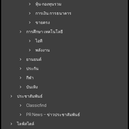
หุ้น-กองทุนรวม
การเงิน การธนาคาร
ขายตรง
การศึกษา เทคโนโลยี
ไอที
พลังงาน
ยานยนต์
ประกัน
กีฬา
บันเทิง
ประชาสัมพันธ์
Classicfind
PR News – ข่าวประชาสัมพันธ์
ไลฟ์สไตล์