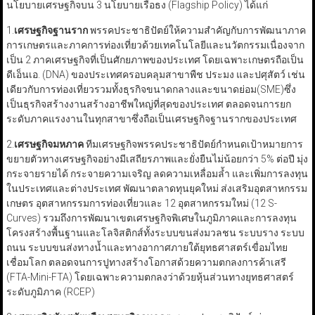
นโยบายเศรษฐกิจบน 3 นโยบายเรือธง (Flagship Policy) ได้แก่
1.
เศรษฐกิจฐานราก
พรรคประชาธิปัตย์ให้ความสำคัญกับการพัฒนาภาค
การเกษตรและภาคการท่องเที่ยวด้วยเทคโนโลยีและนวัตกรรมเนื่องจาก
เป็น 2 ภาคเศรษฐกิจที่เป็นศักยภาพของประเทศ โดยเฉพาะเกษตรถือเป็น
ดีเอ็นเอ. (DNA) ของประเทศครอบคลุมสาขาพืช ประมง และปศุสัตว์ เช่น
เดียวกับการท่องเที่ยวรวมทั้งธุรกิจขนาดกลางและขนาดย่อม(SME)ซึ่ง
เป็นธุรกิจสร้างงานสร้างอาชีพใหญ่ที่สุดของประเทศ ตลอดจนการยก
ระดับภาคแรงงานในทุกสาขาซึ่งถือเป็นเศรษฐกิจฐานรากของประเทศ
2.
เศรษฐกิจมหภาค
ทีมเศรษฐกิจพรรคประชาธิปัตย์กำหนดเป้าหมายการ
ขยายตัวทางเศรษฐกิจอย่างมีเสถียรภาพและยั่งยืนไม่น้อยกว่า 5% ต่อปี มุ่ง
กระจายรายได้ กระจายความเจริญ ลดความเหลื่อมล้ำ และเพิ่มการลงทุน
ในประเทศและต่างประเทศ พัฒนาตลาดทุนยุคใหม่ ส่งเสริมอุตสาหกรรม
เกษตร อุตสาหกรรมการท่องเที่ยวและ 12 อุตสาหกรรมใหม่ (12 S-
Curves) รวมถึงการพัฒนาเขตเศรษฐกิจพิเศษในภูมิภาคและการลงทุน
โครงสร้างพื้นฐานและโลจิสติกส์ทั้งระบบขนส่งมวลชน ระบบราง ระบบ
ถนน ระบบขนส่งทางน้ำและทางอากาศภายใต้ยุทธศาสตร์เขื่อมไทย
เชื่อมโลก ตลอดจนการปูทางสร้างโอกาสด้วยความตกลงการค้าเสรี
(FTA-Mini-FTA) โดยเฉพาะความตกลงว่าด้วยหุ้นส่วนทางยุทธศาสตร์
ระดับภูมิภาค (RCEP)