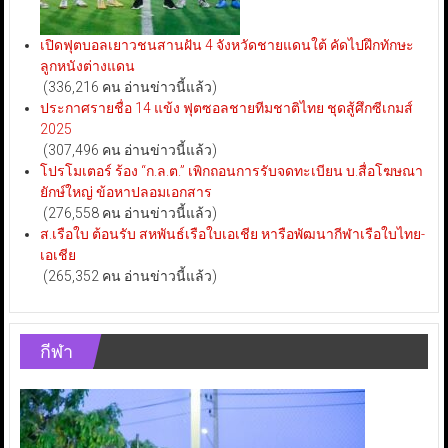
เปิดฟุตบอลเยาวชนสานฝัน 4 จังหวัดชายแดนใต้ คัดไปฝึกทักษะ
ลูกหนังต่างแดน
(336,216 คน อ่านข่าวนี้แล้ว)
ประกาศรายชื่อ 14 แข้ง ฟุตซอลชายทีมชาติไทย ชุดสู้ศึกซีเกมส์
2025
(307,496 คน อ่านข่าวนี้แล้ว)
โปรโมเตอร์ ร้อง “ก.ล.ต.” เพิกถอนการรับจดทะเบียน บ.สื่อโฆษณา
ยักษ์ใหญ่ ข้อหาปลอมเอกสาร
(276,558 คน อ่านข่าวนี้แล้ว)
ส.เรือใบ ต้อนรับ สหพันธ์เรือใบเอเชีย หารือพัฒนากีฬาเรือใบไทย-
เอเชีย
(265,352 คน อ่านข่าวนี้แล้ว)
กีฬา