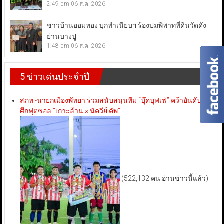
2:49 pm
06 ส.ค. 2026
ชาวบ้านออมทอง บุกทำเนียบฯ ร้องปมพิพาทที่ดินวัดดัง
ย่านบางปู
1:48 pm
06 ส.ค. 2026
5 ข่าวเด่นประจำปี
สภท.-นายกเมืองพัทยา ร่วมสนับสนุนทีม “บุ๊คบุฟเฟ่” คว้าอันดับ 3
ศึกฟุตซอล “เกาะล้าน × นัควีย์ คัพ”
(522,132 คน อ่านข่าวนี้แล้ว)