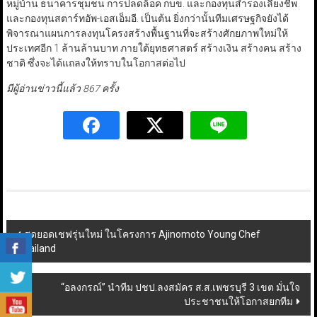
หมู่บ้าน ธนาคารชุมชน การปลดล็อค กบข. และกองทุนสำรองเลี้ยงชีพ
และกองทุนสตาร์ทอัพ-เอสเอ็มอี. เป็นต้น ยิ่งกว่านั้นทีมเศรษฐกิจยังได้
พิจารณาแผนการลงทุนโครงสร้างพื้นฐานที่จะสร้างศักยภาพใหม่ให้
ประเทศอีก 1 ล้านล้านบาท ภายใต้ยุทธศาสตร์ สร้างเงิน สร้างคน สร้าง
ชาติ ซึ่งจะได้แถลงให้ทราบในโอกาสต่อไป
มีผู้อ่านข่าวนี้แล้ว 867 ครั้ง
Post
สุดยอดเชฟรุ่นใหม่ ในโครงการ Ajinomoto Young Chef
Thailand
navigation
“อลงกรณ์” นำทีม ปชป.ลงสมัคร ส.ส.เพชรบุรี 3 เขต มั่นใจ
ประชาชนให้โอกาสยกทีม