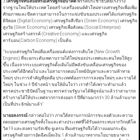
3.
เศรษฐกิจทันสมัยหรือเศรษฐกิจอนาคต
พรรคประชาธิปัตย์เร่งวาง
รากฐานใหม่ให้ประเทศ โดยสร้างเครื่องยนต์ตัวใหม่ทางเศรษฐกิจเพื่อเพิ่ม
ศักยภาพและขีดความสามารถในการแข่งขันของประเทศได้แก่เศรษฐกิจ
ดิจิตอล (Digital Economy) เศรษฐกิจสีเขียว (Green Economy) เศรษฐกิจ
สูงวัย (Silver Economy) เศรษฐกิจเพื่อสังคม (Social Enterprise)
เศรษฐกิจสร้างสรรค์ (Creative Economy) และเศรษฐกิจ
คาร์บอน(Carbon Economy) เป็นต้น
“ระบบเศรษฐกิจใหม่คือเครื่องยนต์แห่งการเติบโต (New Growth
Engines) ที่จะยกระดับเพดานรายได้ใหม่ของประเทศและคนไทยให้สูง
ขึ้น เนื่องจากระบบเศรษฐกิจดั้งเดิมไม่มีพลังขับเคลื่อนเศรษฐกิจของ
ประเทศได้อีกต่อไป และไม่สามารถตอบโจทย์ปัญหาและความท้าทาย
ใหม่ๆ ประการสำคัญที่สุดคือ ประเทศต้องการการลงทุนใหม่ๆ และรายได้
ใหม่ๆ ในช่วง 4 ปีข้างหน้า ขอให้มั่นใจว่า เราทำได้เพราะทำมาแล้ว
พรรคประชาธิปัตย์ในฐานะพรรคร่วมรัฐบาลได้พิสูจน์มาแล้วว่าสามารถ
สร้างรายได้ให้ประเทศจากการส่งออก 4 ปีที่ผ่านมากว่า 30 ล้านล้านบาท
เป็นที่ประจักษ์มาแล้ว”
นายอลงกรณ์
กล่าวต่อไปว่า ภายใต้สถานการณ์การชะลอตัวและความ
ถดถอยทางเศรษฐกิจทั้งในและต่างประเทศที่ได้รับผลกระทบจากวิกฤติโค
วิด19 และสงครามรัสเซีย-ยูเครน ทีมเศรษฐกิจจึงได้วางแผนกระตุ้น
เศรษฐกิจด้วยการอัดฉีดเม็ดเงิน 1 ล้านล้านบาทจากนโยบายธนาคาร