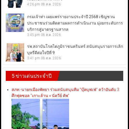
4:26 pm
08 ส.ค. 2026
กรมเจ้าท่า เผยแพร่รายงานประจำปี 2568 เชิญชวน
ประชาชนร่วมติดตามผลการดำเนินงาน มุ่งยกระดับการ
บริการสู่มาตรฐานสากล
3:45 pm
08 ส.ค. 2026
รพ.สถาบันโรคไตภูมิราชนครินทร์ สนับสนุนรายการเลิก
บุหรี่ดีต่อใจปีที่ 9
3:41 pm
08 ส.ค. 2026
5 ข่าวเด่นประจำปี
สภท.-นายกเมืองพัทยา ร่วมสนับสนุนทีม “บุ๊คบุฟเฟ่” คว้าอันดับ 3
ศึกฟุตซอล “เกาะล้าน × นัควีย์ คัพ”