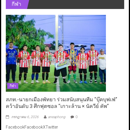
กีฬา
กีฬา
สภท.-นายกเมืองพัทยา ร่วมสนับสนุนทีม “บุ๊คบุฟเฟ่”
คว้าอันดับ 3 ศึกฟุตซอล “เกาะล้าน × นัควีย์ คัพ”
กรกฎาคม 6, 2026
aneaphong
0
FacebookFacebookXTwitter