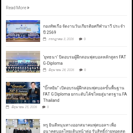
Read More
กองทัพเรือ จัดงานวันเกียรติยศกีฬานาวี ประจำ
ปี 2569
กรกฎาคม 3, 2026
0
‘ยุทธนา’ ปิดอบรมผู้ฝึกสอนฟุตบอลหลักสูตร FAT
G-Diploma
มิถุนายน 28, 2026
0
“บิ๊กหยิม” เปิดอบรมผู้ฝึกสอนฟุตบอลขั้นพื้นฐาน
FAT G Diploma ยกระดับโค้ชไทยสู่มาตรฐาน FA
Thailand
มิถุนายน 25, 2026
0
ทรู ยินดีหนุนทางออกสมาคมฟุตบอลฯ เพื่อ
อนาคตบอลไทยเดินหน้าต่อ รับสิทธิ์ถ่ายทอดสด