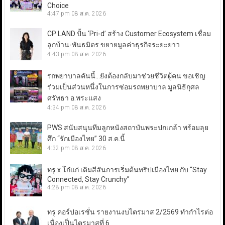
Choice
4:47 pm
08 ส.ค. 2026
CP LAND ปั้น ‘Pri-d’ สร้าง Customer Ecosystem เชื่อม
ลูกบ้าน-พันธมิตร ขยายมูลค่าธุรกิจระยะยาว
4:43 pm
08 ส.ค. 2026
รถพยาบาลคันนี้…ยังต้องกลับมาช่วยชีวิตผู้คน ขอเชิญ
ร่วมเป็นส่วนหนึ่งในการซ่อมรถพยาบาล มูลนิธิกุศล
ศรัทธา อ.พระแสง
4:34 pm
08 ส.ค. 2026
PWS สนับสนุนทีมลูกหนังสถาบันพระปกเกล้า พร้อมลุย
ศึก “รักเมืองไทย” 30 ส.ค.นี้
4:32 pm
08 ส.ค. 2026
ทรู x โก๋แก่ เติมสีสันการเริ่มต้นทริปเมืองไทย กับ “Stay
Connected, Stay Crunchy”
4:28 pm
08 ส.ค. 2026
ทรู คอร์ปอเรชั่น รายงานงบไตรมาส 2/2569 ทำกำไรต่อ
เนื่องเป็นไตรมาสที่ 6