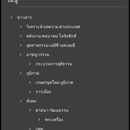
ข่าวสาร
วิเคราะห์ บทความ ต่างประเทศ
พลังงาน-คมนาคม-โลจิสติกส์
อุตสาหกรรม-เออีซี-เอสเอมอี
อาชญากรรม
กระบวนการยุติธรรม
ภูมิภาค
เกษตรยุคใหม่-ภูมิภาค
การเมือง
สังคม
ศาสนา-วัฒนธรรม
พระเครื่อง
กทม