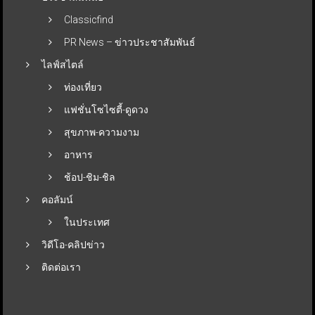
Classicfind
PR News – ข่าวประชาสัมพันธ์
ไลฟ์สไตล์
ท่องเที่ยว
แฟชั่นโซไซตี้-ดูดวง
สุขภาพ-ความงาม
อาหาร
ช้อป-ชิม-ชิล
คอลัมน์
ในประเทศ
วิดีโอ-คลิปข่าว
ติดต่อเรา