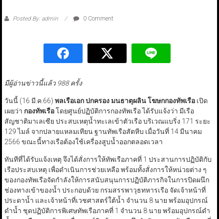
Posted By: admin
0 Comment
มีผู้อ่านข่าวนี้แล้ว 988 ครั้ง
วันนี้ (16 มี.ค.66)
พลเรือเอก ปกครอง มนธาตุผลิน โฆษกกองทัพเรือ
เปิด
เผยว่า
กองทัพเรือ
โดยศูนย์ปฏิบัติการกองทัพเรือ ได้รับแจ้งว่า มีเรือ
สัญชาติมาเลเซีย ประสบเหตุน้ำทะเลเข้าตัวเรือ บริเวณแบริ่ง 171 ระยะ
129 ไมล์ จากปลายแหลมเทียน ฐานทัพเรือสัตหีบ เมื่อวันที่ 14 มีนาคม
2566 ขณะนี้ทางเรือต้องใช้เครื่องสูบน้ำออกตลอดเวลา
ทันทีที่ได้รับแจ้งเหตุ จึงได้สั่งการให้ทัพเรือภาคที่ 1 ประสานการปฏิบัติกับ
เรือประสบเหตุ เพื่อดำเนินการช่วยเหลือ พร้อมทั้งสั่งการให้หน่วยต่าง ๆ
ของกองทัพเรือจัดกำลังให้การสนับสนุนการปฏิบัติภารกิจในการปิดผนึก
ช่องทางเข้าของน้ำ ประกอบด้วย กรมสรรพาวุธทหารเรือ จัดเจ้าหน้าที่
ประดาน้ำ และเจ้าหน้าที่เวชศาสตร์ใต้น้ำ จำนวน 8 นาย พร้อมอุปกรณ์
ดำน้ำ ชุดปฏิบัติการพิเศษทัพเรือภาคที่ 1 จำนวน 8 นาย พร้อมอุปกรณ์ดำ