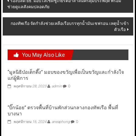
รองปลัด ยธ. มอบโล่เชิดชูเกียรติอาสาสมัครคุมประพฤติ พร้อม
ช่วยดูแลสังคมปลอดภัย
navigation
กองทัพเรือ จัดกำลังช่วยเหลือเรือบรรทุกน้ำมันเชฟรอน เหตุน้ำเข้า
ตัวเรือ
You May Also Like
“มูลนิธิป่อเต็กตึ๊ง” มอบของขวัญเพื่อเป็นขวัญและกำลังใจ
แก่ผู้พิการ
พฤศจิกายน 28, 2023
admin
0
“บิ๊กน้อย” ตรวจพื้นที่บ้านพักส่วนกลางกองทัพเรือ พื้นที่
บางนา
พฤศจิกายน 16, 2024
aneaphong
0