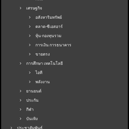
เศรษฐกิจ
อสังหาริมทรัพย์
ตลาด-ซีเอสอาร์
หุ้น-กองทุนรวม
การเงิน การธนาคาร
ขายตรง
การศึกษา เทคโนโลยี
ไอที
พลังงาน
ยานยนต์
ประกัน
กีฬา
บันเทิง
ประชาสัมพันธ์