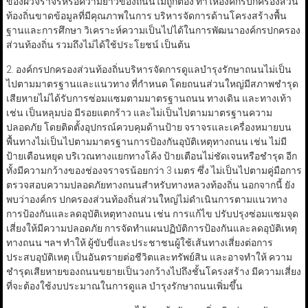
ของผิวจราจรหรือความยาวของถนนไม่ถูกต้อง ทำให้องค์กรปกครองส่วน
ท้องถิ่นขาดข้อมูลที่มีคุณภาพในการ บริหารจัดการด้านโครงสร้างพื้น
ฐานและการศึกษา วิเคราะห์ความเป็นไปได้ในการพัฒนาองค์กรปกครอง
ส่วนท้องถิ่น รวมถึงไม่ได้ใช้ประโยชน์ เป็นต้น
2. องค์กรปกครองส่วนท้องถิ่นบริหารจัดการดูแลบำรุงรักษาถนนไม่เป็น
ไปตามมาตรฐานและแนวทาง ที่กำหนด โดยถนนส่วนใหญ่มีสภาพชำรุด
เสียหายไม่ได้รับการซ่อมแซมตามมาตรฐานถนน ทางเดิน และทางเท้า
เช่น เป็นหลุมบ่อ มีรอยแตกร้าว และไม่เป็นไปตามมาตรฐานความ
ปลอดภัย โดยติดตั้งอุปกรณ์ควบคุมด้านป้าย จราจรและเครื่องหมายบน
พื้นทางไม่เป็นไปตามมาตรฐานการป้องกันอุบัติเหตุทางถนน เช่น ไม่มี
ป้ายเตือนหยุด บริเวณทางแยกทางโค้ง ป้ายเตือนไม่ชัดเจนหรือชำรุด อีก
ทั้งมีความกว้างของช่องจราจรน้อยกว่า 3 เมตร ซึ่ง ไม่เป็นไปตามคู่มือการ
ตรวจสอบความปลอดภัยทางถนนสำหรับทางหลวงท้องถิ่น นอกจากนี้ ยัง
พบว่าองค์กร ปกครองส่วนท้องถิ่นส่วนใหญ่ไม่ดำเนินการตามแนวทาง
การป้องกันและลดอุบัติเหตุทางถนน เช่น การแก้ไข ปรับปรุงซ่อมแซมจุด
เสี่ยงให้มีความปลอดภัย การจัดทำแผนปฏิบัติการป้องกันและลดอุบัติเหตุ
ทางถนน ฯลฯ ทำให้ ผู้ขับขี่และประชาชนผู้ใช้เส้นทางเสี่ยงต่อการ
ประสบอุบัติเหตุ เป็นอันตรายต่อชีวิตและทรัพย์สิน และอาจทำให้ ความ
ชำรุดเสียหายของถนนขยายเป็นวงกว้างไปถึงชั้นโครงสร้าง มีความเสี่ยง
ที่จะต้องใช้งบประมาณในการดูแล บำรุงรักษาถนนเพิ่มขึ้น