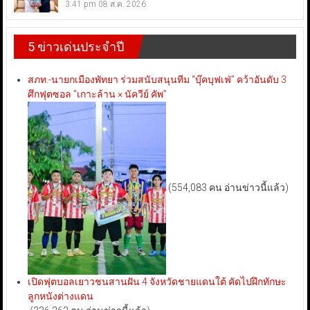
3:41 pm
08 ส.ค. 2026
5 ข่าวเด่นประจำปี
สภท.-นายกเมืองพัทยา ร่วมสนับสนุนทีม “บุ๊คบุฟเฟ่” คว้าอันดับ 3
ศึกฟุตซอล “เกาะล้าน × นัควีย์ คัพ”
(554,083 คน อ่านข่าวนี้แล้ว)
เปิดฟุตบอลเยาวชนสานฝัน 4 จังหวัดชายแดนใต้ คัดไปฝึกทักษะ
ลูกหนังต่างแดน