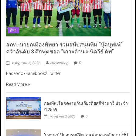
กีฬา
สภท.-นายกเมืองพัทยา ร่วมสนับสนุนทีม “บุ๊คบุฟเฟ่”
คว้าอันดับ 3 ศึกฟุตซอล “เกาะล้าน × นัควีย์ คัพ”
กรกฎาคม 6, 2026
aneaphong
0
FacebookFacebookXTwitter
Read More
กองทัพเรือ จัดงานวันเกียรติยศกีฬานาวี ประจำ
ปี 2569
กรกฎาคม 3, 2026
0
‘ยุทธนา’ ปิดอบรมผู้ฝึกสอนฟุตบอลหลักสูตร FAT