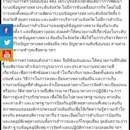
รายงานการตรวจสอบของ สตง.ได้ระบุข้อสังเกตเพิ่มเติมว่าการพัฒนา
ระบบข้อมูลทางหลวงระดับจังหวัด ไม่มีการขับเคลื่อนภารกิจ โดยไม่มี
การแต่งตั้งคณะทำงานพัฒนาระบบข้อมูลทางหลวงระดับจังหวัดทั้ง 6
จังหวัดที่ สุ่มตรวจสอบ และองค์การบริหารส่วนจังหวัด ไม่มีการดำเนิน
การขับเคลื่อนการดำเนินงานของศูนย์ข้อมูลทางหลวง ท้องถิ่นระดับ
จังหวัดทั้ง 6 แห่งที่สุ่มตรวจสอบ ส่งผลทำให้หน่วยงานที่เกี่ยวข้องในระดับ
จังหวัดขาดข้อมูลทางหลวง ท้องถิ่นในจังหวัด เพื่อใช้ในการบริหารจัดการ
และแก้ไขปัญหาทางหลวงท้องถิ่น เช่น ปัญหาความทับซ้อนของ สายทาง
ปัญหาความชำรุดเสียหาย ฯลฯ
จากผลการตรวจสอบดังกล่าว สตง. จึงมีข้อเสนอแนะให้หน่วยงานที่รับผิด
ชอบพิจารณาดำเนินการบูรณาการ และประสานงานหน่วยงานที่
เกี่ยวข้อง เพื่อการซักซ้อมความเข้าใจเกี่ยวกับรายละเอียดขั้นตอน หลัก
เกณฑ์ และ วิธีการในการลงทะเบียนทางหลวงท้องถิ่น และการเก็บ
รวบรวมข้อมูลที่สำคัญและจำเป็นของสายทางในการจัดทำ ทะเบียนถนน
หรือประวัติสายทาง รวมถึงพิจารณาหารือแนวทางการปฏิบัติงาน การ
จัดการดูแลบำรุงรักษาถนน เพื่อให้เป็นไปตามมาตรฐานถนน ทางเดิน
และทางเท้า และมาตรฐานการป้องกันอุบัติเหตุทางถนนที่เหมาะสมกับ
สภาพถนนขององค์กรปกครองส่วนท้องถิ่นเพื่อให้เกิดความรู้ความเข้าใจ
ตรงกัน ตลอดจนพิจารณาหารือ รายละเอียดในการดำเนินการป้องกัน
และลดอุบัติเหตุทางถนนทั้งการสำรวจและแก้ไขจุดเสี่ยง จุดอันตราย การ
จัดทำ ฐานข้อมูลอุบัติเหตุ การจัดทำแผนปฏิบัติการความปลอดภัย ฯลฯ