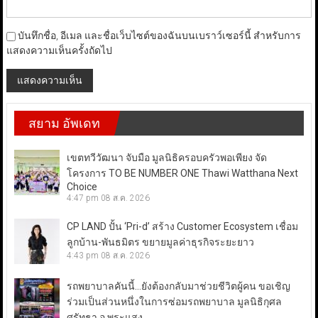
บันทึกชื่อ, อีเมล และชื่อเว็บไซต์ของฉันบนเบราว์เซอร์นี้ สำหรับการ
แสดงความเห็นครั้งถัดไป
สยาม อัพเดท
เขตทวีวัฒนา จับมือ มูลนิธิครอบครัวพอเพียง จัด
โครงการ TO BE NUMBER ONE Thawi Watthana Next
Choice
4:47 pm
08 ส.ค. 2026
CP LAND ปั้น ‘Pri-d’ สร้าง Customer Ecosystem เชื่อม
ลูกบ้าน-พันธมิตร ขยายมูลค่าธุรกิจระยะยาว
4:43 pm
08 ส.ค. 2026
รถพยาบาลคันนี้…ยังต้องกลับมาช่วยชีวิตผู้คน ขอเชิญ
ร่วมเป็นส่วนหนึ่งในการซ่อมรถพยาบาล มูลนิธิกุศล
ศรัทธา อ.พระแสง