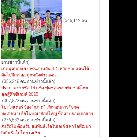
(546,142 คน
อ่านข่าวนี้แล้ว)
เปิดฟุตบอลเยาวชนสานฝัน 4 จังหวัดชายแดนใต้
คัดไปฝึกทักษะลูกหนังต่างแดน
(336,248 คน อ่านข่าวนี้แล้ว)
ประกาศรายชื่อ 14 แข้ง ฟุตซอลชายทีมชาติไทย
ชุดสู้ศึกซีเกมส์ 2025
(307,522 คน อ่านข่าวนี้แล้ว)
โปรโมเตอร์ ร้อง “ก.ล.ต.” เพิกถอนการรับจด
ทะเบียน บ.สื่อโฆษณายักษ์ใหญ่ ข้อหาปลอมเอกสาร
(276,582 คน อ่านข่าวนี้แล้ว)
ส.เรือใบ ต้อนรับ สหพันธ์เรือใบเอเชีย หารือพัฒนา
กีฬาเรือใบไทย-เอเชีย