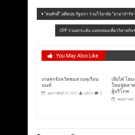
Post
“สมศักดิ์” อดีตปธ.รัฐสภา ร่วมไว้อาลัย “อาม่าจำรัส 
navigation
CPF ร่วมยกระดับ แหล่งท่องเที่ยววิสาหก
You May Also Like
เกษตรจังหวัดชมสวนทุเรียน
เจียไต๋ โฮม
นนท์
ใหม่สู่ตลาด
ผู้บริโภค
กุมภาพันธ์ 24, 2021
admin
0
พฤษภาคม 7