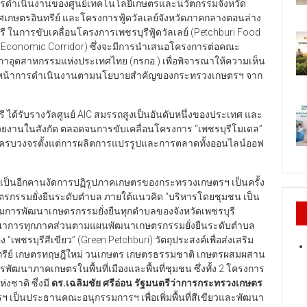
รดำเนินงานของศูนย์เทคโนโลยีเกษตรและนวัตกรรมจังหวัด
ลิศเกษตรอินทรีย์ และโครงการฟู้ดวัลเลย์จังหวัดภาคกลางตอนล่าง
ี ในการขับเคลื่อนโครงการเพชรบุรีฟู้ดวัลเลย์ (Petchburi Food
n Economic Corridor) ซึ่งจะมีการนำเสนอโครงการต่อคณะ
อุตสาหกรรมแห่งประเทศไทย (กรกอ.) เพื่อพิจารณาให้ความเห็น
าวหน้าการดำเนินงานตามนโยบายสำคัญของกระทรวงเกษตรฯ จาก
ุรี ได้รับรางวัลศูนย์ AIC สมรรถสูงเป็นอันดับหนึ่งของประเทศ และ
ยงานในสังกัด ตลอดจนการขับเคลื่อนโครงการ “เพชรบุรีโมเดล”
บครบวงจรตั้งแต่การผลิตการแปรรูปและการตลาดทั้งออนไลน์ออฟ
เป็นอีกคานงัดการปฏิรูปภาคเกษตรของกระทรวงเกษตรฯ เป็นครั้ง
กษตรกรรมยั่งยืนระดับตำบล ภายใต้แนวคิด “บริหารโดยชุมชน เป็น
รมการพัฒนาเกษตรกรรมยั่งยืนทุกตำบลของจังหวัดเพชรบุรี
รณาการทุกภาคส่วนตามแผนพัฒนาเกษตรกรรมยั่งยืนระดับตำบล
เพชรบุรีสีเขียว” (Green Petchburi) วัตถุประสงค์เพื่อส่งเสริม
นทรีย์ เกษตรทฤษฎีใหม่ วนเกษตร เกษตรธรรมชาติ เกษตรผสมผสาน
นาภาคเกษตรในพื้นที่เมืองและพื้นที่ชุมชน ซึ่งทั้ง 2 โครงการ
งชาติ ซึ่งมี
ดร.เฉลิมชัย ศรีอ่อน รัฐมนตรีว่าการกระทรวงเกษตร
 เป็นประธานคณะอนุกรรมการฯ เพื่อเพิ่มพื้นที่สีเขียวและพัฒนา