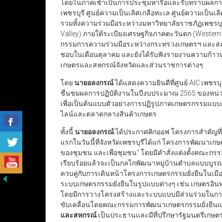
โดยในภาคเช้าเป็นการประชุมหารือและรับทราบผลกา
เพชรบุรี ศูนย์ความเป็นเลิศเกลือทะเล ศูนย์ความเป็นเ
รวมทั้งความร่วมมือระหว่างมหาวิทยาลัยราชภัฏเพชรบุร
Valley) ภายใต้ระเบียงเศรษฐกิจภาคตะวันตก (Wester
กรรมการความร่วมมือระหว่างกระทรวงเกษตรฯ และสภา
ชอบในเดือนตุลาคม และยังได้รับฟังรายงานความก้
เกษตรและสหกรณ์จังหวัดและส่วนราชการต่างๆ
โดย
นายอลงกรณ์
ได้แสดงความยินดีที่ศูนย์ AIC เพชรบ
ชื่นชมผลการปฏิบัติงานในปีงบประมาณ 2565 ของหน่ว
เพื่อเป็นต้นแบบตัวอย่างการปฏิรูปภาคเกษตรกรรมแบ
ไลน์และตลาดกลางสินค้าเกษตร
ทั้งนี้
นายอลงกรณ์
ได้ประกาศคิกออฟ โครงการสำคัญที่
แรกในวันนี้ที่จังหวัดเพชรบุรีได้แก่ โครงการพัฒนาเ
ของชุมชน และเพื่อชุมชน” โดยมีคำสั่งแต่งตั้งคณะกร
เรียบร้อยแล้วจะเป็นกลไกพัฒนาหมู่บ้านตำบลแบบบู
ควบคู่กับการเดินหน้าโครงการเกษตรกรรมยั่งยืนในเมือง “
ระบบเกษตรกรรมยั่งยืนในรูปแบบต่างๆ เช่น เกษตรอิ
โดยมีการวางโครงสร้างและระบบแบบมีส่วนร่วมในการพัฒ
ขับเคลื่อนโดยคณะกรรมการพัฒนาเกษตรกรรมยั่งยืนแห่
และสหกรณ์
เป็นประธานและมีที่ปรึกษารัฐมนตรีเกษตรฯ