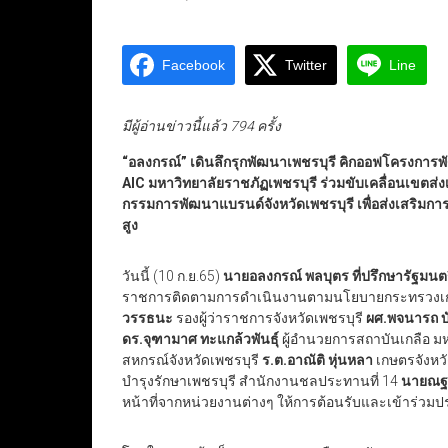
Facebook
Twitter
Line
มีผู้อ่านข่าวนี้แล้ว 794 ครั้ง
“อลงกรณ์” เดินลึกรุกพัฒนาเพชรบุรี คิกออฟโครงการพ
AIC มหาวิทยาลัยราชภัฏเพชรบุรี ร่วมขับเคลื่อนเขตส่
กรรมการพัฒนาแบรนด์จังหวัดเพชรบุรี เพื่อส่งเสริมก
สูง
วันนี้ (10 ก.ย.65)
นายอลงกรณ์ พลบุตร ที่ปรึกษารัฐม
ราชการติดตามการดำเนินงานตามนโยบายกระทรวงเกษตร
วรรธนะ
รองผู้ว่าราชการจังหวัดเพชรบุรี
ผศ.พจนารถ บั
ดร.จุฑามาศ ทะแกล้วพันธุ์
ผู้อำนวยการสถาบันเกลือ ม
สหกรณ์จังหวัดเพชรบุรี
ร.ต.อาณัติ หุ่นหลา
เกษตรจังหวั
บำรุงรักษาเพชรบุรี สำนักงานชลประทานที่ 14
นายณฐ
หน้าที่จากหน่วยงานต่างๆ ให้การต้อนรับและเข้าร่วมป