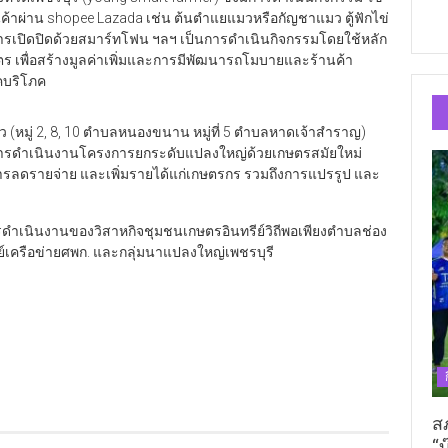
้าผ่าน shopee Lazada เช่น ต้นตำแยแมวหรือกัญชาแมว ตู้ฟักไข่
รเปิดปิดด้วยสมาร์ทโฟน ฯลฯ เป็นการดำเนินกิจกรรมโดยใช้หลัก
เพื่อสร้างมูลค่าเพิ่มและการมีพัฒนารถโมบายและร้านค้า
คบริโภค
ว (หมู่ 2, 8, 10 ตำบลหนองขนาน หมู่ที่ 5 ตำบลหาดเจ้าสำราญ)
น้าการดำเนินงานโครงการยกระดับแปลงใหญ่ด้วยเกษตรสมัยใหม่
การลดรายจ่าย และเพิ่มรายได้แก่เกษตรกร รวมถึงการแปรรูป และ
ดำเนินงานของวิสาหกิจชุมชนเกษตรอินทรีย์วิถีพอเพียงตำบลช่อง
นย์เครือข่ายศพก. และกลุ่มนาแปลงใหญ่เพชรบุรี
ส
“บ