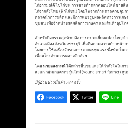
ไก่อารมณ์ดี ไข่ไก่ชน การขายทำตลาดออนไลน์ขายสินค
ไก่จากลังโฟม (ฟักไก่ชน) โคมไฟจากก้านตาลควบคุมกา
ตลาดนำการผลิต และมีการแปรรูปผลผลิตทางการเกษตร 
ชุมชน เพื่อจำหน่ายผลผลิตการเกษตร และสินค้าอุปโภ
สำหรับกิจกรรมสุดท้าย คือ การตรวจเยี่ยมแปลงใหญ่ข้า
อำเภอเมือง จังหวัดเพชรบุรี เพื่อติดตามความก้าวห
โดยการใช้เครื่องจักรกลการเกษตรทุ่นแรง ซึ่งช่วยใน
เชื่อมโยงด้านการตลาดอีกด้วย
โดย
นายอลงกรณ์
ได้กล่าวชื่นชมและให้กำลังใจในการ
สะแก กลุ่มเกษตรกรรุ่นใหม่ (young smart farmer) ศู
มีผู้อ่านข่าวนี้แล้ว 794 ครั้ง
Facebook
Twitter
Line