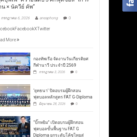
าน × นัควีย์ คัพ”
กรกฎาคม 6, 2026
aneaphong
0
cebookFacebookXTwitter
ad More
กองทัพเรือ จัดงานวันเกียรติยศ
กีฬานาวี ประจำปี 2569
กรกฎาคม 3, 2026
0
‘ยุทธนา’ ปิดอบรมผู้ฝึกสอน
ฟุตบอลหลักสูตร FAT G-Diploma
มิถุนายน 28, 2026
0
“บิ๊กหยิม” เปิดอบรมผู้ฝึกสอน
ฟุตบอลขั้นพื้นฐาน FAT G
Diploma ยกระดับโค้ชไทยสู่