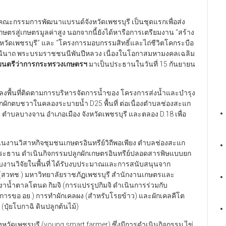
้งคณะกรรมการพัฒนาแบรนด์จังหวัดเพชรบุรี เป็นชุดแรกเพื่อส่ง
รสู่เกษตรมูลค่าสูง นอกจากนี้ยังได้หารือการเตรียมงาน “สร้าง
หวัดเพชรบุรี” และ “โครงการมอบกรรมสิทธิ์และไถ่ชีวิตโคกระบือ
าชินีนาถ พระบรมราชชนนีพันปีหลวง เนื่องในโอกาสมหามงคลเฉลิม
มนตรีว่าการกระทรวงเกษตรฯ
มาเป็นประธานในวันที่ 15 กันยายน
งพื้นที่ติดตามการบริหารจัดการน้ำของ โครงการส่งน้ำและบำรุง
ผักตบชวาในคลองระบายน้ำ D25 พื้นที่ ต่อเนื่องตำบลช่องสะแก
่ 2 ตำบลบางจาน อำเภอเมือง จังหวัดเพชรบุรี และตลอง D.18 เพื่อ
เนินงานวิสาหกิจชุมชนเกษตรอินทรีย์วิถีพอเพียง ตำบลช่องสะแก
ระธาน ดำเนินกิจกรรมปลูกผักเกษตรอินทรีย์ปลอดสารพิษแบบยก
แบบงานวิจัยในพื้นที่ ได้รับงบประมาณและการสนับสนุนจาก
สวทช.) มหาวิทยาลัยราชภัฏเพชรบุรี สำนักงานเกษตรและ
าน้ำตาลโตนด กิมจิ (การแปรรูปกิมจิ ดำเนินการร่วมกับ
ินการขอ อย.) การทำผักเคลผง (สำหรับโรยข้าว) และผักเคลคีโต
ุ๋ยโบกาฉิ ดินปลูกต้นไม้)
วัดเพชรบุรี (young smart farmer) ซึ่งมีการดำเนินกิจกรรม ไข่