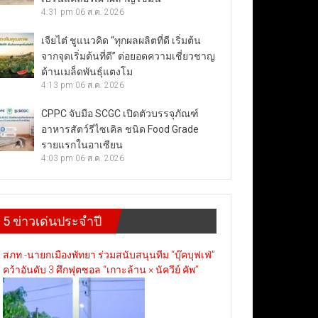
4:31 pm
06 ส.ค. 2026
เจียไต๋ ชูแนวคิด “ทุกผลผลิตที่ดี เริ่มต้น
จากจุดเริ่มต้นที่ดี” ต่อยอดความเชี่ยวชาญ
ด้านเมล็ดพันธุ์แตงโม
4:13 pm
06 ส.ค. 2026
CPPC จับมือ SCGC เปิดตัวบรรจุภัณฑ์
อาหารสัตว์รีไซเคิล ชนิด Food Grade
รายแรกในอาเซียน
4:03 pm
06 ส.ค. 2026
5 ข่าวเด่นประจำปี
สภท.-นายกเมืองพัทยา ร่วมสนับสนุนทีม “บุ๊คบุฟเฟ่”
คว้าอันดับ 3 ศึกฟุตซอล “เกาะล้าน × นัควีย์ คัพ”