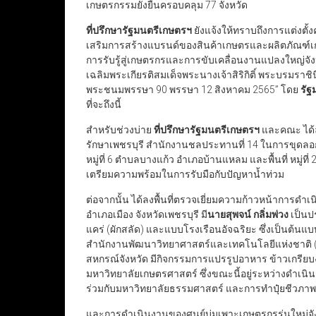
เกษตรกรรมยั่งยืนครอบคลุม 77 จังหวัด
ที่ปรึกษารัฐมนตรีเกษตรฯ
ยังแจ้งให้ทราบถึงการแต่งตั
เสริมการสร้างแบรนด์ของสินค้าเกษตรและผลิตภัณฑ์เกษต
การรับรู้สู่เกษตรกรและการขับเคลื่อนงานแปลงใหญ่จัง
เฉลิมพระเกียรติสมเด็จพระนางเจ้าสิริกิติ์ พระบรมร
พระชนมพรรษา 90 พรรษา 12 สิงหาคม 2565” โดย
รัฐ
ที่จะถึงนี้
สำหรับช่วงบ่าย
ที่ปรึกษารัฐมนตรีเกษตรฯ
และคณะ ได้ล
รักษาเพชรบุรี สำนักงานชลประทานที่ 14 ในการขุดลอก
หมู่ที่ 6 ตำบลบางแก้ว อำเภอบ้านแหลม และพื้นที่ หมู่ที
เตรียมความพร้อมในการรับมือกับปัญหาน้ำท่วม
ต่อจากนั้น ได้ลงพื้นที่ตรวจเยี่ยมความก้าวหน้าการดำ
อำเภอเมือง จังหวัดเพชรบุรี มี
นายสุพจน์ กลิ่มพ่วง
เป็นป
แคร่ (ผักสลัด) และแบบโรงเรือนอัจฉริยะ ซึ่งเป็นต้น
สำนักงานพัฒนาวิทยาศาสตร์และเทคโนโลยีแห่งชาติ (
สหกรณ์จังหวัด มีกิจกรรมการแปรรูปอาหาร ข้าวเกรียบง
มหาวิทยาลัยเกษตรศาสตร์ ซึ่งขณะนี้อยู่ระหว่างดำเน
ร่วมกับมหาวิทยาลัยธรรมศาสตร์ และการทำปุ๋ยชีวภาพ (ป
และการดำเนินงานของศูนย์บ่มเพาะเกษตรกรรุ่นใหม่จังห