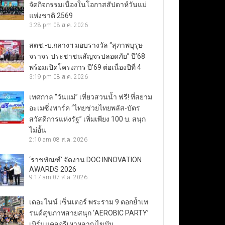
จัดกิจกรรมเนื่องในโอกาสสัปดาห์วันแม่
แห่งชาติ 2569
3:28 pm
08 ส.ค. 2026
สตช.-บ.กลางฯ มอบรางวัล “สุภาพบุรุษ
จราจร ประชาชนสัญจรปลอดภัย” ปี’68
พร้อมเปิดโครงการ ปี’69 ต่อเนื่องปีที่ 4
3:19 pm
08 ส.ค. 2026
เทศกาล “วันแม่” เที่ยวสวนน้ำ ฟรี! ที่สยาม
อะเมซิ่งพาร์ค “ไทยช่วยไทยพลัส-บัตร
สวัสดิการแห่งรัฐ” เพิ่มเพียง 100 บ. สนุก
ไม่อั้น
2:10 am
08 ส.ค. 2026
‘ราชทัณฑ์’ จัดงาน DOC INNOVATION
AWARDS 2026
9:17 am
07 ส.ค. 2026
เดอะไนน์ เซ็นเตอร์ พระราม 9 ตอกย้ำเท
รนด์สุขภาพสายสนุก ‘AEROBIC PARTY’
เบิร์นแคลอรีเผาผลาญไขมัน