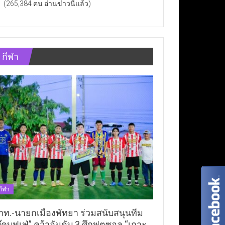
(265,384 คน อ่านข่าวนี้แล้ว)
กีฬา
กีฬา
ภท.-นายกเมืองพัทยา ร่วมสนับสนุนทีม
ุ๊คบุฟเฟ่” คว้าอันดับ 3 ศึกฟุตซอล “เกาะ