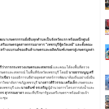
ัฒนาเกษตรกรรมยั่งยืนทุกตำบลเป็นจังหวัดแรก พร้อมผนึกศูนย์
งเสริมเกษตรอุตสาหกรรมอาหาร “เพชรบุรีฟู้ดวัลเลย์” และตั้งคณะ
ารสร้างแบรนด์ของสินค้าเกษตรและผลิตภัณฑ์เกษตรสู่เกษตรมูลค่า
นตรีว่าการกระทรวงเกษตรและสหกรณ์
และคณะได้ลงพื้นที่ตรวจ
และสหกรณ์ ในพื้นที่จังหวัดเพชรบุรี โดยมี
นายธรรมนูญ ศรี
วเขียว
รองอธิการบดีฝ่ายยุทธศาสตร์การพัฒนาท้องถิ่นอย่างยั่งยืน
หาวิทยาลัยราชภัฏเพชรบุรี
นางสาวศิริวรรณ เครือเล็ก
เกษตรและ
ดเพชรบุรี และ
นายสันฑ์ จรเจริญ
ผู้อำนวยการโครงการส่งน้ำและ
กร สุวรรณธาดา
คณะที่ปรึกษารัฐมนตรีเกษตรฯ พร้อมด้วยเจ้า
ระชุม