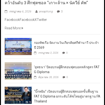
คว้าอันดับ 3 ศึกฟุตซอล “เกาะล้าน × นัควีย์ คัพ”
กรกฎาคม 6, 2026
aneaphong
0
FacebookFacebookXTwitter
Read More
กองทัพเรือ จัดงานวันเกียรติยศกีฬานาวี ประจำ
ปี 2569
กรกฎาคม 3, 2026
0
‘ยุทธนา’ ปิดอบรมผู้ฝึกสอนฟุตบอลหลักสูตร FAT
G-Diploma
มิถุนายน 28, 2026
0
“บิ๊กหยิม” เปิดอบรมผู้ฝึกสอนฟุตบอลขั้นพื้นฐาน
FAT G Diploma ยกระดับโค้ชไทยสู่มาตรฐาน FA
Thailand