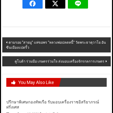
Post
ตามรอย “สายมู” แห่ขอพร “หลวงพ่อปลดหนี้” วัดพระธาตุวาโย อัน
ซีนเมืองแปดริ้ว
navigation
คูโบต้า ร่วมมือ เกษตรร่วมใจ ส่งมอบเครื่องจักรกลการเกษตร
You May Also Like
ปรึกษาพิเศษกองทัพเรือ รับมอบเครื่องราชอิสริยาภรณ์
ฝรั่งเศส