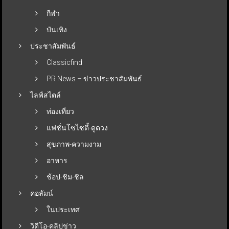
กีฬา
บันเทิง
ประชาสัมพันธ์
Classicfind
PR News – ข่าวประชาสัมพันธ์
ไลฟ์สไตล์
ท่องเที่ยว
แฟชั่นโซไซตี้-ดูดวง
สุขภาพ-ความงาม
อาหาร
ช้อป-ชิม-ชิล
คอลัมน์
ในประเทศ
วิดีโอ-คลิปข่าว