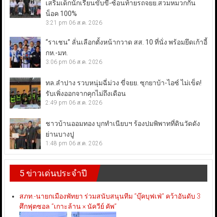
เสริมเด็กนักเรียนขับขี่-ซ้อนท้ายรถจยย.สวมหมวกกัน
น็อค 100%
3:21 pm
06 ส.ค. 2026
“ราเชน” ลั่นเลือกตั้งหน้ากวาด สส. 10 ที่นั่ง พร้อมยึดเก้าอี้
กห.-มท.
3:06 pm
06 ส.ค. 2026
ทล.ลำปาง รวบหนุ่มฉี่ม่วง ขี่จยย. ซุกยาบ้า-ไอซ์ ไม่เข็ด!
รับเพิ่งออกจากคุกไม่ถึงเดือน
2:49 pm
06 ส.ค. 2026
ชาวบ้านออมทอง บุกทำเนียบฯ ร้องปมพิพาทที่ดินวัดดัง
ย่านบางปู
1:48 pm
06 ส.ค. 2026
5 ข่าวเด่นประจำปี
สภท.-นายกเมืองพัทยา ร่วมสนับสนุนทีม “บุ๊คบุฟเฟ่” คว้าอันดับ 3
ศึกฟุตซอล “เกาะล้าน × นัควีย์ คัพ”