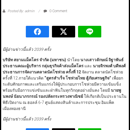
Posted By: admin
0 Comment
มีผู้อ่านข่าวนี้แล้ว 2039 ครั้ง
บริษัท สยามแม็คโคร จำกัด (มหาชน)
นำโดย
นางเสาวลักษณ์ ถิฐาพันธ์
ประธานคณะผู้บริหาร กลุ่มธุรกิจค้าส่งแม็คโคร
และ
นายจิรพงศ์ บดีพงศ์
ประธานการจัดงานตลาดนัดโชห่วย
ครั้งที่ 12
จัดงาน ตลาดนัดโชห่วย
ครั้งที่ 12 ภายใต้แนวคิด
“
สูตรสำเร็จ โชห่วยไทย สู้ภัยเศรษฐกิจ
”
เพื่อยก
ระดับศักยภาพและเสริมแกร่งให้ผู้ประกอบการโชห่วยมีความเข้มแข็ง
พร้อมรับมือการแข่งขันและฝ่าฟันในทุกวิกฤตอย่างมั่นคง โดยมี
นายพู
นพงษ์ นัยนาภรกรณ์ รองปลัดกระทรวงพาณิชย์
ให้เกียรติเป็นประธานใน
พิธีเปิดงาน ณ ฮอลล์ 6-7 ศูนย์แสดงสินค้าและการประชุม อิมแพ็ค
เมืองทองธานี
มีผู้อ่านข่าวนี้แล้ว 2039 ครั้ง