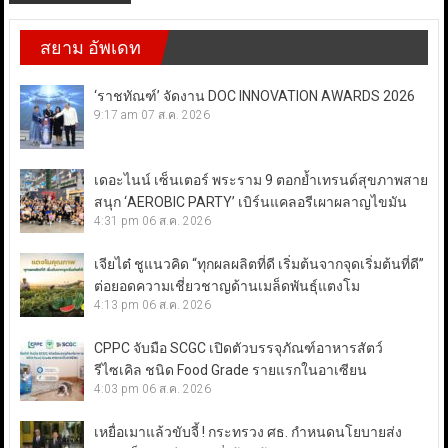
สยาม อัพเดท
‘ราชทัณฑ์’ จัดงาน DOC INNOVATION AWARDS 2026
9:17 am
07 ส.ค. 2026
เดอะไนน์ เซ็นเตอร์ พระราม 9 ตอกย้ำเทรนด์สุขภาพสาย
สนุก ‘AEROBIC PARTY’ เบิร์นแคลอรีเผาผลาญไขมัน
4:31 pm
06 ส.ค. 2026
เจียไต๋ ชูแนวคิด “ทุกผลผลิตที่ดี เริ่มต้นจากจุดเริ่มต้นที่ดี”
ต่อยอดความเชี่ยวชาญด้านเมล็ดพันธุ์แตงโม
4:13 pm
06 ส.ค. 2026
CPPC จับมือ SCGC เปิดตัวบรรจุภัณฑ์อาหารสัตว์
รีไซเคิล ชนิด Food Grade รายแรกในอาเซียน
4:03 pm
06 ส.ค. 2026
เหยื่อเมาแล้วขับจี้ ! กระทรวง ศธ. กำหนดนโยบายส่ง