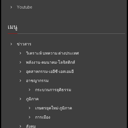
Youtube
เมนู
ข่าวสาร
วิเคราะห์ บทความ ต่างประเทศ
พลังงาน-คมนาคม-โลจิสติกส์
อุตสาหกรรม-เออีซี-เอสเอมอี
อาชญากรรม
กระบวนการยุติธรรม
ภูมิภาค
เกษตรยุคใหม่-ภูมิภาค
การเมือง
สังคม