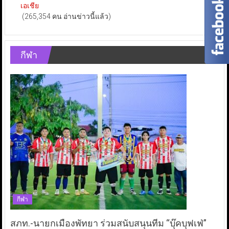
เอเชีย
(265,354 คน อ่านข่าวนี้แล้ว)
กีฬา
กีฬา
สภท.-นายกเมืองพัทยา ร่วมสนับสนุนทีม “บุ๊คบุฟเฟ่”