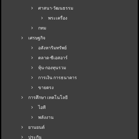
ศาสนา-วัฒนธรรม
พระเครื่อง
กทม
เศรษฐกิจ
อสังหาริมทรัพย์
ตลาด-ซีเอสอาร์
หุ้น-กองทุนรวม
การเงิน การธนาคาร
ขายตรง
การศึกษา เทคโนโลยี
ไอที
พลังงาน
ยานยนต์
ประกัน