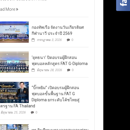
ad More
กองทัพเรือ จัดงานวันเกียรติยศ
กีฬานาวี ประจำปี 2569
กรกฎาคม 3, 2026
0
‘ยุทธนา’ ปิดอบรมผู้ฝึกสอน
ฟุตบอลหลักสูตร FAT G-Diploma
มิถุนายน 28, 2026
0
“บิ๊กหยิม” เปิดอบรมผู้ฝึกสอน
ฟุตบอลขั้นพื้นฐาน FAT G
Diploma ยกระดับโค้ชไทยสู่
ตรฐาน FA Thailand
มิถุนายน 25, 2026
0
ทรู ยินดีหนุนทางออกสมาคมฟุตบ