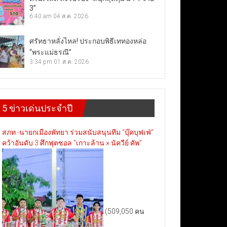
3”
6:40 am
04 ส.ค. 2026
ศรัทธาหลั่งไหล! ประกอบพิธีเททองหล่อ
“พระแม่ธรณี”
3:34 pm
01 ส.ค. 2026
5 ข่าวเด่นประจำปี
สภท.-นายกเมืองพัทยา ร่วมสนับสนุนทีม “บุ๊คบุฟเฟ่”
คว้าอันดับ 3 ศึกฟุตซอล “เกาะล้าน × นัควีย์ คัพ”
(509,050 คน