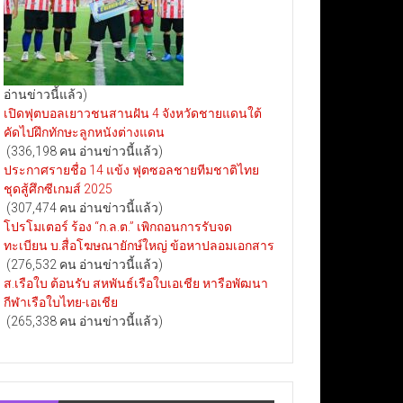
อ่านข่าวนี้แล้ว)
เปิดฟุตบอลเยาวชนสานฝัน 4 จังหวัดชายแดนใต้
คัดไปฝึกทักษะลูกหนังต่างแดน
(336,198 คน อ่านข่าวนี้แล้ว)
ประกาศรายชื่อ 14 แข้ง ฟุตซอลชายทีมชาติไทย
ชุดสู้ศึกซีเกมส์ 2025
(307,474 คน อ่านข่าวนี้แล้ว)
โปรโมเตอร์ ร้อง “ก.ล.ต.” เพิกถอนการรับจด
ทะเบียน บ.สื่อโฆษณายักษ์ใหญ่ ข้อหาปลอมเอกสาร
(276,532 คน อ่านข่าวนี้แล้ว)
ส.เรือใบ ต้อนรับ สหพันธ์เรือใบเอเชีย หารือพัฒนา
กีฬาเรือใบไทย-เอเชีย
(265,338 คน อ่านข่าวนี้แล้ว)