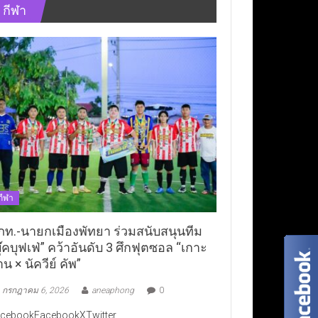
กีฬา
กีฬา
ภท.-นายกเมืองพัทยา ร่วมสนับสนุนทีม
ุ๊คบุฟเฟ่” คว้าอันดับ 3 ศึกฟุตซอล “เกาะ
าน × นัควีย์ คัพ”
กรกฎาคม 6, 2026
aneaphong
0
cebookFacebookXTwitter