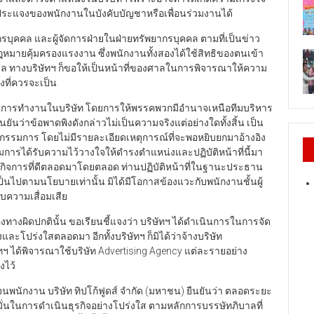
ประแจงของพนักงานในบังคับบัญชาหรือเพื่อนร่วมงานได้
บุคคล และผู้จัดการฝ่ายในฝ่ายทรัพยากรบุคคล ตามที่เป็นข่าว
ฎหมายคุ้มครองแรงงาน ซึ่งพนักงานทั้งสองได้ใช้สิทธิของตนเข้า
ศาล ทางบริษัทฯ ก็ขอให้เป็นหน้าที่ของศาลในการพิจารณาให้ความ
ที่ควรจะเป็น
การทำงานในบริษัท โดยการให้พรรคพวกมีอำนาจเหนือทีมบริหาร
ืนยันว่าข้อพาดพิงดังกล่าวไม่เป็นความจริงแต่อย่างใดทั้งสิ้น เป็น
กรรมการ โดยไม่มีรายละเอียดเหตุการณ์ที่จะพอหยิบยกมาอ้างอิง
การได้รับความไว้วางใจให้ดำรงตำแหน่งและปฏิบัติหน้าที่นี้มา
ูแลกิจการที่ดีตลอดมาโดยตลอด ท่านปฏิบัติหน้าที่ในฐานะประธาน
็นไปตามนโยบายเท่านั้น มิได้มีโอกาสข้องแวะกับพนักงานชั้นผู้
ับความเสื่อมเสีย
องทางผิดปกตินั้น ขอเรียนชี้แจงว่า บริษัทฯ ได้ดำเนินการในการจัด
ละโปร่งใสตลอดมา อีกทั้งบริษัทฯ ก็มิได้ว่าจ้างบริษัท
ษัทฯ ได้พิจารณาใช้บริษัท Advertising Agency แต่ละรายอย่าง
งไว้
นักงาน บริษัท ทิปโก้ฟูดส์ จำกัด (มหาชน) ยืนยันว่า ตลอดระยะ
มั่นในการดำเนินธุรกิจอย่างโปร่งใส ตามหลักการบรรษัทภิบาลที่