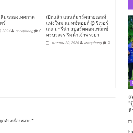
ฉลิมฉลองเทศกาล
เปิดแล้ว แลนด์มาร์คสายเฮลท์
ทร์
แห่งใหม่ แมทช์พอยต์ @ ริเวอร์
เดล มารีน่า สปอร์ตคอมเพล็กซ์
6, 2024
aneaphong
0
ครบวงจร ริมน้ำเจ้าพระยา
เมษายน 20, 2026
aneaphong
0
ส
“บ
ล้
นถูกทำเครื่องหมาย
*
Fa