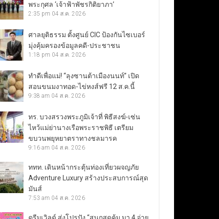
พระกุศล ‘เจ้าฟ้าพัชรกิติยาภา’
2:35 pm
04 ส.ค. 2026
ศาลยุติธรรม ตั้งศูนย์ CIC ป้องกันไซเบอร์
มุ่งคุ้มครองข้อมูลคดี-ประชาชน
1:18 pm
04 ส.ค. 2026
ทำดีเพื่อแม่! “ลุงซานต้าเมืองนนท์” เปิด
สอนขนมงาทอด-ไข่หงส์ฟรี 12 ส.ค.นี้
9:38 am
04 ส.ค. 2026
ทร. บวงสรวงพระภูมิเจ้าที่ พิธีสงฆ์-เซ่น
ไหว้แม่ย่านางเรือพระราชพิธี เตรียม
ขบวนพยุหยาตราทางชลมารค
9:16 am
04 ส.ค. 2026
ททท. เดินหน้ากระตุ้นท่องเที่ยวผจญภัย
Adventure Luxury สร้างประสบการณ์สุด
มันส์
7:53 am
04 ส.ค. 2026
ดรีมเวิลด์ ส่งโปรปัง “สนุกสุดคุ้ม มา 4 จ่าย