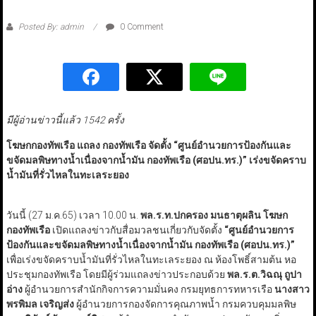
Posted By: admin
0 Comment
มีผู้อ่านข่าวนี้แล้ว 1542 ครั้ง
โฆษกกองทัพเรือ แถลง กองทัพเรือ จัดตั้ง “ศูนย์อำนวยการป้องกันและ
ขจัดมลพิษทางน้ำเนื่องจากน้ำมัน กองทัพเรือ (ศอปน.ทร.)” เร่งขจัดคราบ
น้ำมันที่รั่วไหลในทะเลระยอง
วันนี้ (27 ม.ค.65) เวลา 10.00 น.
พล.ร.ท.ปกครอง มนธาตุผลิน โฆษก
กองทัพเรือ
เปิดแถลงข่าวกับสื่อมวลชนเกี่ยวกับจัดตั้ง
“
ศูนย์อำนวยการ
ป้องกันและขจัดมลพิษทางน้ำเนื่องจากน้ำมัน กองทัพเรือ
(ศอปน.ทร.)
”
เพื่อเร่งขจัดคราบน้ำมันที่รั่วไหลในทะเลระยอง ณ ห้องโพธิ์สามต้น หอ
ประชุมกองทัพเรือ โดยมีผู้ร่วมแถลงข่าวประกอบด้วย
พล.ร.ต.วิฉณุ ถูปา
อ่าง
ผู้อำนวยการสำนักกิจการความมั่นคง กรมยุทธการทหารเรือ
นางสาว
พรพิมล เจริญส่ง
ผู้อำนวยการกองจัดการคุณภาพน้ำ กรมควบคุมมลพิษ