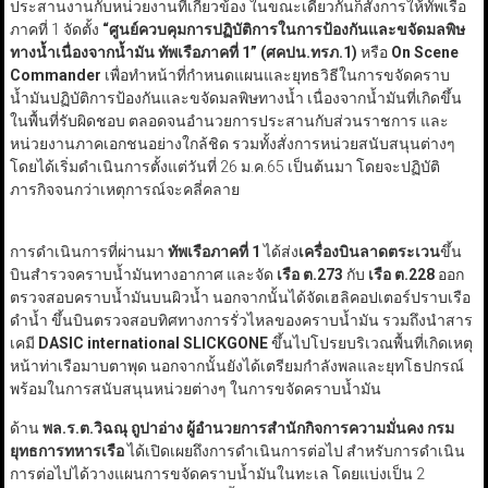
ประสานงานกับหน่วยงานที่เกี่ยวข้อง ในขณะเดียวกันก็สั่งการให้ทัพเรือ
ภาคที่ 1 จัดตั้ง
“ศูนย์ควบคุมการปฏิบัติการในการป้องกันและขจัดมลพิษ
ทางน้ำเนื่องจากน้ำมัน ทัพเรือภาคที่ 1” (ศคปน.ทรภ.1)
หรือ
On Scene
Commander
เพื่อทำหน้าที่กำหนดแผนและยุทธวิธีในการขจัดคราบ
น้ำมันปฏิบัติการป้องกันและขจัดมลพิษทางน้ำ เนื่องจากน้ำมันที่เกิดขึ้น
ในพื้นที่รับผิดชอบ ตลอดจนอำนวยการประสานกับส่วนราชการ และ
หน่วยงานภาคเอกชนอย่างใกล้ชิด รวมทั้งสั่งการหน่วยสนับสนุนต่างๆ
โดยได้เริ่มดำเนินการตั้งแต่วันที่ 26 ม.ค.65 เป็นต้นมา โดยจะปฏิบัติ
ภารกิจจนกว่าเหตุการณ์จะคลี่คลาย
การดำเนินการที่ผ่านมา
ทัพเรือภาคที่
1
ได้ส่ง
เครื่องบินลาดตระเวน
ขึ้น
บินสำรวจคราบน้ำมันทางอากาศ และจัด
เรือ ต.
273
กับ
เรือ ต.
228
ออก
ตรวจสอบคราบน้ำมันบนผิวน้ำ นอกจากนั้นได้จัดเฮลิคอปเตอร์ปราบเรือ
ดำน้ำ ขึ้นบินตรวจสอบทิศทางการรั่วไหลของคราบน้ำมัน รวมถึงนำสาร
เคมี
DASIC international SLICKGONE
ขึ้นไปโปรยบริเวณพื้นที่เกิดเหตุ
หน้าท่าเรือมาบตาพุด นอกจากนั้นยังได้เตรียมกำลังพลและยุทโธปกรณ์
พร้อมในการสนับสนุนหน่วยต่างๆ ในการขจัดคราบน้ำมัน
ด้าน
พล.ร.ต.วิฉณุ ถูปาอ่าง ผู้อำนวยการสำนักกิจการความมั่นคง กรม
ยุทธการทหารเรือ
ได้เปิดเผยถึงการดำเนินการต่อไป สำหรับการดำเนิน
การต่อไปได้วางแผนการขจัดคราบน้ำมันในทะเล โดยแบ่งเป็น 2