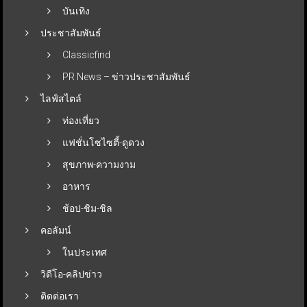
บันเทิง
ประชาสัมพันธ์
Classicfind
PR News – ข่าวประชาสัมพันธ์
ไลฟ์สไตล์
ท่องเที่ยว
แฟชั่นโซไซตี้-ดูดวง
สุขภาพ-ความงาม
อาหาร
ช้อป-ชิม-ชิล
คอลัมน์
ในประเทศ
วิดีโอ-คลิปข่าว
ติดต่อเรา