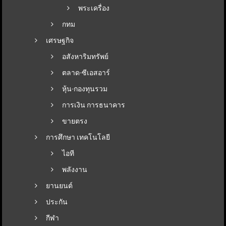
พระเครื่อง
กทม
เศรษฐกิจ
อสังหาริมทรัพย์
ตลาด-ซีเอสอาร์
หุ้น-กองทุนรวม
การเงิน การธนาคาร
ขายตรง
การศึกษา เทคโนโลยี
ไอที
พลังงาน
ยานยนต์
ประกัน
กีฬา