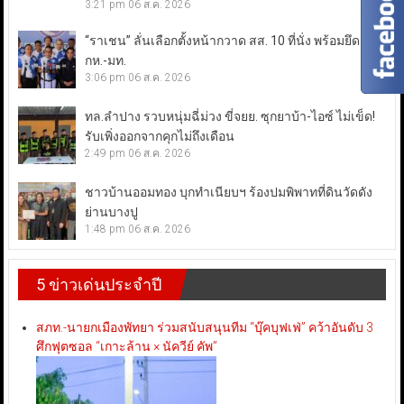
3:21 pm
06 ส.ค. 2026
“ราเชน” ลั่นเลือกตั้งหน้ากวาด สส. 10 ที่นั่ง พร้อมยึดเก้าอี้
กห.-มท.
3:06 pm
06 ส.ค. 2026
ทล.ลำปาง รวบหนุ่มฉี่ม่วง ขี่จยย. ซุกยาบ้า-ไอซ์ ไม่เข็ด!
รับเพิ่งออกจากคุกไม่ถึงเดือน
2:49 pm
06 ส.ค. 2026
ชาวบ้านออมทอง บุกทำเนียบฯ ร้องปมพิพาทที่ดินวัดดัง
ย่านบางปู
1:48 pm
06 ส.ค. 2026
5 ข่าวเด่นประจำปี
สภท.-นายกเมืองพัทยา ร่วมสนับสนุนทีม “บุ๊คบุฟเฟ่” คว้าอันดับ 3
ศึกฟุตซอล “เกาะล้าน × นัควีย์ คัพ”