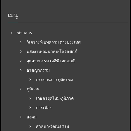
เมนู
ข่าวสาร
วิเคราะห์ บทความ ต่างประเทศ
พลังงาน-คมนาคม-โลจิสติกส์
อุตสาหกรรม-เออีซี-เอสเอมอี
อาชญากรรม
กระบวนการยุติธรรม
ภูมิภาค
เกษตรยุคใหม่-ภูมิภาค
การเมือง
สังคม
ศาสนา-วัฒนธรรม