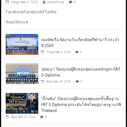
กรกฎาคม 6, 2026
aneaphong
0
FacebookFacebookXTwitter
Read More
กองทัพเรือ จัดงานวันเกียรติยศกีฬานาวี ประจำ
ปี 2569
กรกฎาคม 3, 2026
0
‘ยุทธนา’ ปิดอบรมผู้ฝึกสอนฟุตบอลหลักสูตร FAT
G-Diploma
มิถุนายน 28, 2026
0
“บิ๊กหยิม” เปิดอบรมผู้ฝึกสอนฟุตบอลขั้นพื้นฐาน
FAT G Diploma ยกระดับโค้ชไทยสู่มาตรฐาน FA
Thailand
มิถุนายน 25, 2026
0