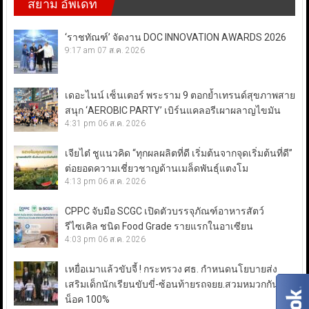
สยาม อัพเดท
‘ราชทัณฑ์’ จัดงาน DOC INNOVATION AWARDS 2026
9:17 am
07 ส.ค. 2026
เดอะไนน์ เซ็นเตอร์ พระราม 9 ตอกย้ำเทรนด์สุขภาพสาย
สนุก ‘AEROBIC PARTY’ เบิร์นแคลอรีเผาผลาญไขมัน
4:31 pm
06 ส.ค. 2026
เจียไต๋ ชูแนวคิด “ทุกผลผลิตที่ดี เริ่มต้นจากจุดเริ่มต้นที่ดี”
ต่อยอดความเชี่ยวชาญด้านเมล็ดพันธุ์แตงโม
4:13 pm
06 ส.ค. 2026
CPPC จับมือ SCGC เปิดตัวบรรจุภัณฑ์อาหารสัตว์
รีไซเคิล ชนิด Food Grade รายแรกในอาเซียน
4:03 pm
06 ส.ค. 2026
เหยื่อเมาแล้วขับจี้ ! กระทรวง ศธ. กำหนดนโยบายส่ง
เสริมเด็กนักเรียนขับขี่-ซ้อนท้ายรถจยย.สวมหมวกกัน
น็อค 100%