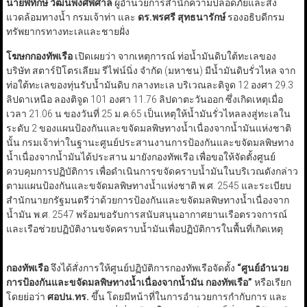
นายพิทักษ์ วัฒนพงศ์พิศาล
ผู้อำนวยการสำนักความปลอดภัยและสิ่ง
แวดล้อมทางน้ำ กรมเจ้าท่า และ
ดร.พรศรี สุทธนารักษ์
รองอธิบดีกรม
ทรัพยากรทางทะเลและชายฝั่ง
โฆษกกองทัพเรือ
เปิดเผยว่า จากเหตุการณ์ ท่อน้ำมันดิบใต้ทะเลของ
บริษัท สตาร์ปิโตรเลียม รีไฟน์นิ่ง จำกัด (มหาชน) มีน้ำมันดิบรั่วไหล จาก
ท่อใต้ทะเลของทุ่นรับน้ำมันดิบ กลางทะเล บริเวณละติจูด 12 องศา 29.3
ลิปดาเหนือ ลองติจูด 101 องศา 11.76 ลิปดาตะวันออก ซึ่งเกิดเหตุเมื่อ
เวลา 21.06 น ของวันที่ 25 ม.ค.65 เป็นเหตุให้น้ำมันรั่วไหลลงสู่ทะเลใน
ระดับ 2 ของแผนป้องกันและขจัดมลพิษทางน้ำเนื่องจากน้ำมันแห่งชาติ
นั้น กรมเจ้าท่าในฐานะศูนย์ประสานงานการป้องกันและขจัดมลพิษทาง
น้ำเนื่องจากน้ำมันได้ประสาน มายังกองทัพเรือ เพื่อขอให้จัดตั้งศูนย์
ควบคุมการปฏิบัติการ เพื่อดำเนินการขจัดคราบน้ำมันในบริเวณดังกล่าว
ตามแผนป้องกันและขจัดมลพิษทางน้ำแห่งชาติ พ.ศ. 2545 และระเบียบ
สำนักนายกรัฐมนตรีว่าด้วยการป้องกันและขจัดมลพิษทางน้ำเนื่องจาก
น้ำมัน พ.ศ. 2547 พร้อมขอรับการสนับสนุนอากาศยานเรือตรวจการณ์
และเรือช่วยปฏิบัติงานขจัดคราบน้ำมันเพื่อปฏิบัติการในพื้นที่เกิดเหตุ
กองทัพเรือ
จึงได้สั่งการให้ศูนย์ปฏิบัติการกองทัพเรือจัดตั้ง
“ศูนย์อำนวย
การป้องกันและขจัดมลพิษทางน้ำเนื่องจากน้ำมัน กองทัพเรือ”
หรือเรียก
โดยย่อว่า
ศอปน.ทร.
ขึ้น โดยมีหน้าที่ในการอำนวยการกำกับการ และ