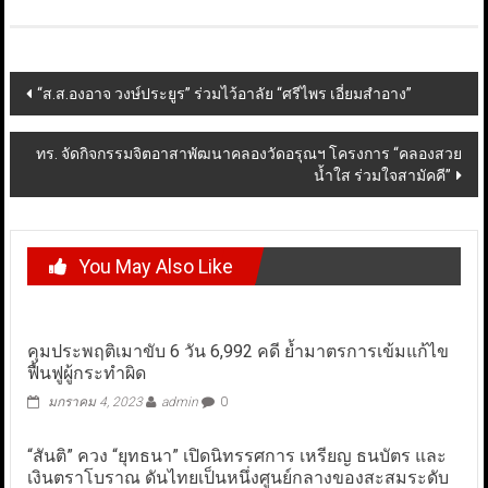
Post
“ส.ส.องอาจ วงษ์ประยูร” ร่วมไว้อาลัย “ศรีไพร เอี่ยมสำอาง”
navigation
ทร. จัดกิจกรรมจิตอาสาพัฒนาคลองวัดอรุณฯ โครงการ “คลองสวย
น้ำใส ร่วมใจสามัคคี”
You May Also Like
คุมประพฤติเมาขับ 6 วัน 6,992 คดี ย้ำมาตรการเข้มแก้ไข
ฟื้นฟูผู้กระทำผิด
มกราคม 4, 2023
admin
0
“สันติ” ควง “ยุทธนา” เปิดนิทรรศการ เหรียญ ธนบัตร และ
เงินตราโบราณ ดันไทยเป็นหนึ่งศูนย์กลางของสะสมระดับ