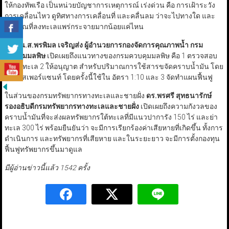
ให้กองทัพเรือ เป็นหน่วยบัญชาการเหตุการณ์ เร่งด่วน คือ การเฝ้าระวัง
การเคลื่อนไหว ดูทิศทางการเคลื่อนที่ และคลื่นลม ว่าจะไปทางใด และ
ปริมาณที่ลงทะเลแพร่กระจายมากน้อยแค่ไหน
ด้าน
น.ส.พรพิมล เจริญส่ง ผู้อำนวยการกองจัดการคุณภาพน้ำ กรม
ควบคุมมลพิษ
เปิดเผยถึงแนวทางของกรมควบคุมมลพิษ คือ 1 ตรวจสอบ
ค่าน้ำทะเล 2 ให้อนุญาต สำหรับปริมาณการใช้สารขจัดคราบน้ำมัน โดย
สารดิสเพอร์แซนท์ โดยครั้งนี้ใช้ใน อัตรา 1:10 และ 3 จัดทำแผนฟื้นฟู
ในส่วนของกรมทรัพยากรทางทะเลและชายฝั่ง
ดร.พรศรี สุทธนารักษ์
รองอธิบดีกรมทรัพยากรทางทะเลและชายฝั่ง
เปิดเผยถึงความกังวลของ
คราบน้ำมันที่จะส่งผลทรัพยากรใต้ทะเลที่มีแนวปาการัง 150 ไร่ และย่า
ทะเล 300 ไร่ พร้อมยืนยันว่า จะมีการเรียกร้องค่าเสียหายที่เกิดขึ้น ทั้งการ
ดำเนินการ และทรัพยากรที่เสียหาย และในระยะยาว จะมีการตั้งกองทุน
ฟื้นฟูทรัพยากรขึ้นมาดูแล
มีผู้อ่านข่าวนี้แล้ว 1542 ครั้ง