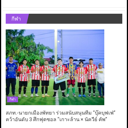
กีฬา
กีฬา
สภท.-นายกเมืองพัทยา ร่วมสนับสนุนทีม “บุ๊คบุฟเฟ่”
คว้าอันดับ 3 ศึกฟุตซอล “เกาะล้าน × นัควีย์ คัพ”