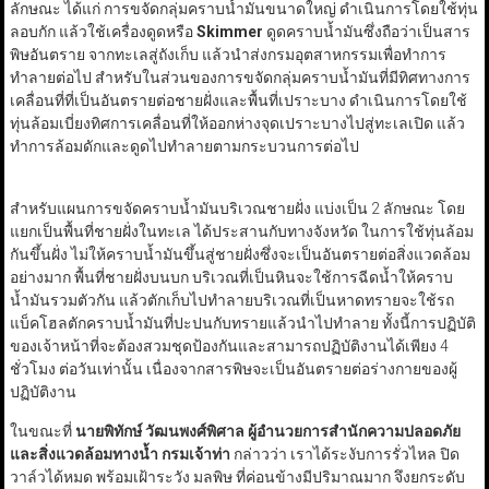
ลักษณะ ได้แก่ การขจัดกลุ่มคราบน้ำมันขนาดใหญ่ ดำเนินการโดยใช้ทุ่น
ลอบกัก แล้วใช้เครื่องดูดหรือ
Skimmer
ดูดคราบน้ำมันซึ่งถือว่าเป็นสาร
พิษอันตราย จากทะเลสู่ถังเก็บ แล้วนำส่งกรมอุตสาหกรรมเพื่อทำการ
ทำลายต่อไป สำหรับในส่วนของการขจัดกลุ่มคราบน้ำมันที่มีทิศทางการ
เคลื่อนที่ที่เป็นอันตรายต่อชายฝั่งและพื้นที่เปราะบาง ดำเนินการโดยใช้
ทุ่นล้อมเบี่ยงทิศการเคลื่อนที่ให้ออกห่างจุดเปราะบางไปสู่ทะเลเปิด แล้ว
ทำการล้อมดักและดูดไปทำลายตามกระบวนการต่อไป
สำหรับแผนการขจัดคราบน้ำมันบริเวณชายฝั่ง แบ่งเป็น 2 ลักษณะ โดย
แยกเป็นพื้นที่ชายฝั่งในทะเล ได้ประสานกับทางจังหวัด ในการใช้ทุ่นล้อม
กันขึ้นฝั่ง ไม่ให้คราบน้ำมันขึ้นสู่ชายฝั่งซึ่งจะเป็นอันตรายต่อสิ่งแวดล้อม
อย่างมาก พื้นที่ชายฝั่งบนบก บริเวณที่เป็นหินจะใช้การฉีดน้ำให้คราบ
น้ำมันรวมตัวกัน แล้วตักเก็บไปทำลายบริเวณที่เป็นหาดทรายจะใช้รถ
แบ็คโฮลตักคราบน้ำมันที่ปะปนกับทรายแล้วนำไปทำลาย ทั้งนี้การปฏิบัติ
ของเจ้าหน้าที่จะต้องสวมชุดป้องกันและสามารถปฏิบัติงานได้เพียง 4
ชั่วโมง ต่อวันเท่านั้น เนื่องจากสารพิษจะเป็นอันตรายต่อร่างกายของผู้
ปฏิบัติงาน
ในขณะที่
นายพิทักษ์ วัฒนพงศ์พิศาล ผู้อำนวยการสำนักความปลอดภัย
และสิ่งแวดล้อมทางน้ำ กรมเจ้าท่า
กล่าวว่า เราได้ระงับการรั่วไหล ปิด
วาล์วได้หมด พร้อมเฝ้าระวัง มลพิษ ที่ค่อนข้างมีปริมาณมาก จึงยกระดับ