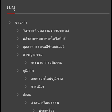
เมนู
ข่าวสาร
วิเคราะห์ บทความ ต่างประเทศ
พลังงาน-คมนาคม-โลจิสติกส์
อุตสาหกรรม-เออีซี-เอสเอมอี
อาชญากรรม
กระบวนการยุติธรรม
ภูมิภาค
เกษตรยุคใหม่-ภูมิภาค
การเมือง
สังคม
ศาสนา-วัฒนธรรม
พระเครื่อง