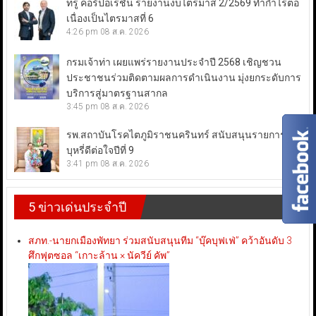
ทรู คอร์ปอเรชั่น รายงานงบไตรมาส 2/2569 ทำกำไรต่อ
เนื่องเป็นไตรมาสที่ 6
4:26 pm
08 ส.ค. 2026
กรมเจ้าท่า เผยแพร่รายงานประจำปี 2568 เชิญชวน
ประชาชนร่วมติดตามผลการดำเนินงาน มุ่งยกระดับการ
บริการสู่มาตรฐานสากล
3:45 pm
08 ส.ค. 2026
รพ.สถาบันโรคไตภูมิราชนครินทร์ สนับสนุนรายการเลิก
บุหรี่ดีต่อใจปีที่ 9
3:41 pm
08 ส.ค. 2026
5 ข่าวเด่นประจำปี
สภท.-นายกเมืองพัทยา ร่วมสนับสนุนทีม “บุ๊คบุฟเฟ่” คว้าอันดับ 3
ศึกฟุตซอล “เกาะล้าน × นัควีย์ คัพ”