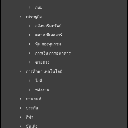
กทม
เศรษฐกิจ
อสังหาริมทรัพย์
ตลาด-ซีเอสอาร์
หุ้น-กองทุนรวม
การเงิน การธนาคาร
ขายตรง
การศึกษา เทคโนโลยี
ไอที
พลังงาน
ยานยนต์
ประกัน
กีฬา
บันเทิง