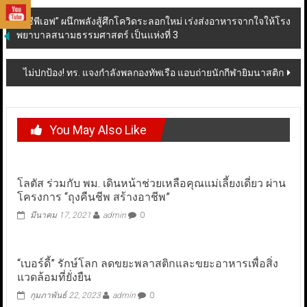
Post
“ซีพีเอฟ” ผนึกพลังสู้ศึกโควิดระลอกใหม่ เร่งส่งอาหารจากใจให้โรง
พยาบาลสนามธรรมศาสตร์ เป็นแห่งที่ 3
navigation
ไม่ปกป้อง! ทร. แจงกำลังพลกองทัพเรือ แอบถ่ายนักกีฬายิมนาสติก
You May Also Like
โลตัส ร่วมกับ พม. เดินหน้าช่วยเหลือคุณแม่เลี้ยงเดี่ยว ผ่าน
โครงการ “ถุงคืนชีพ สร้างอาชีพ”
มีนาคม 17, 2021
admin
0
“เบอร์ดี้” รักษ์โลก ลดขยะพลาสติกและขยะอาหารเพื่อสิ่ง
แวดล้อมที่ยั่งยืน
กุมภาพันธ์ 22, 2023
admin
0