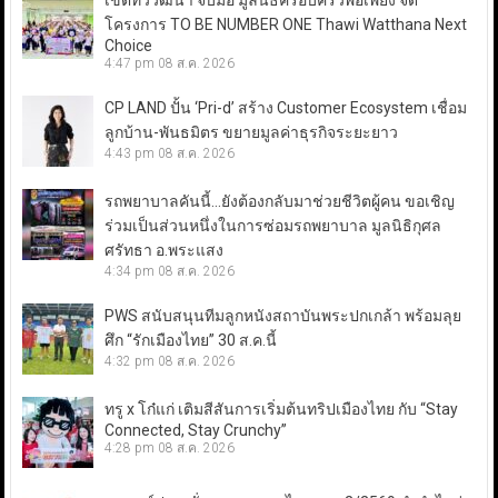
เขตทวีวัฒนา จับมือ มูลนิธิครอบครัวพอเพียง จัด
โครงการ TO BE NUMBER ONE Thawi Watthana Next
Choice
4:47 pm
08 ส.ค. 2026
CP LAND ปั้น ‘Pri-d’ สร้าง Customer Ecosystem เชื่อม
ลูกบ้าน-พันธมิตร ขยายมูลค่าธุรกิจระยะยาว
4:43 pm
08 ส.ค. 2026
รถพยาบาลคันนี้…ยังต้องกลับมาช่วยชีวิตผู้คน ขอเชิญ
ร่วมเป็นส่วนหนึ่งในการซ่อมรถพยาบาล มูลนิธิกุศล
ศรัทธา อ.พระแสง
4:34 pm
08 ส.ค. 2026
PWS สนับสนุนทีมลูกหนังสถาบันพระปกเกล้า พร้อมลุย
ศึก “รักเมืองไทย” 30 ส.ค.นี้
4:32 pm
08 ส.ค. 2026
ทรู x โก๋แก่ เติมสีสันการเริ่มต้นทริปเมืองไทย กับ “Stay
Connected, Stay Crunchy”
4:28 pm
08 ส.ค. 2026