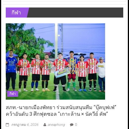
กีฬา
กีฬา
สภท.-นายกเมืองพัทยา ร่วมสนับสนุนทีม “บุ๊คบุฟเฟ่”
คว้าอันดับ 3 ศึกฟุตซอล “เกาะล้าน × นัควีย์ คัพ”
กรกฎาคม 6, 2026
aneaphong
0