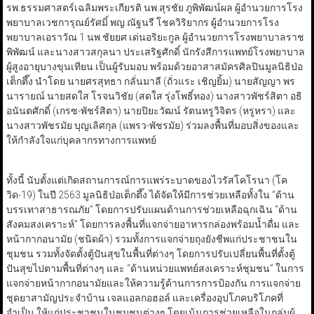
รพ.ธรรมศาสตร์เฉลิมพระเกียรติ นพ.สุรชัย ภูพิพัฒน์ผล ผู้อำนวยการโรง
พยาบาลเวชการุณย์รัศมิ์ พญ.ณัฐนรี โชควิริยากร ผู้อำนวยการโรง
พยาบาลเอราวัณ 1 นพ.ชัยยศ เด่นอริยะกูล ผู้อำนวยการโรงพยาบาลราช
พิพัฒน์ และนางสาวสกุลนา ประเสริฐศักดิ์ นักรังสีการแพทย์โรงพยาบาล
ผู้สูงอายุบางขุนเทียน เป็นผู้รับมอบ พร้อมด้วยอาสาสมัครศิลปินมูลนิธิป่อ
เต็กตึ๊ง นำโดย นายศรสุทธา กลั่นมาลี (ถั่วแระ เชิญยิ้ม) นายสัญญา พร
นารายณ์ นายสดใส โรจนวิชัย (สดใส รุ่งโพธิ์ทอง) นางสาวพัชร์สิตา อธิ
อนันตศักดิ์ (เกรซ-พัชร์สิตา) นายปิยะวัฒน์ รัตนหรูวิจิตร (หรูหรา) และ
นางสาวพัชรมัย บุญเลิศกุล (แพรว-พัชรมัย) ร่วมลงพื้นที่มอบสิ่งของและ
ให้กำลังใจแก่บุคลากรทางการแพทย์
ทั้งนี้ นับตั้งแต่เกิดสถานการณ์การแพร่ระบาดของไวรัสโคโรนา (โค
วิด-19) ในปี 2563 มูลนิธิป่อเต็กตึ๊ง ได้จัดให้มีการช่วยเหลือทั้งใน “ด้าน
บรรเทาสาธารณภัย” โดยการปรับแผนด้านการช่วยเหลือฉุกเฉิน “ด้าน
สังคมสงเคราะห์” โดยการลงพื้นที่แจกจ่ายอาหารกล่องพร้อมน้ำดื่ม และ
หน้ากากอนามัย (ชนิดผ้า) รวมทั้งการแจกจ่ายถุงยังชีพแก่ประชาชนใน
ชุมชน รวมทั้งจัดตั้งตู้ปันสุขในพื้นที่ต่างๆ โดยการปรับเปลี่ยนพื้นที่ตั้งตู้
ปันสุขไปตามพื้นที่ต่างๆ และ “ด้านหน่วยแพทย์สงเคราะห์ชุมชน” ในการ
แจกจ่ายหน้ากากอนามัยและให้ความรู้ด้านการการป้องกัน การแจกจ่าย
ชุดยาสามัญประจำบ้าน เจลแอลกอฮอล์ และเครื่องอุปโภคบริโภคที่
จำเป็น ให้แก่ประชาชนในชุมชนต่างๆ โดยเน้นการช่วยเหลือในกลุ่มผู้