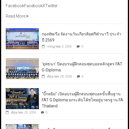
FacebookFacebookXTwitter
Read More
กองทัพเรือ จัดงานวันเกียรติยศกีฬานาวี ประจำ
ปี 2569
กรกฎาคม 3, 2026
0
‘ยุทธนา’ ปิดอบรมผู้ฝึกสอนฟุตบอลหลักสูตร FAT
G-Diploma
มิถุนายน 28, 2026
0
“บิ๊กหยิม” เปิดอบรมผู้ฝึกสอนฟุตบอลขั้นพื้นฐาน
FAT G Diploma ยกระดับโค้ชไทยสู่มาตรฐาน FA
Thailand
มิถุนายน 25, 2026
0