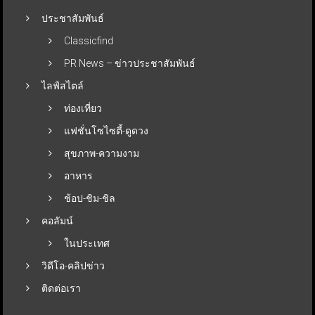
ประชาสัมพันธ์
Classicfind
PR News – ข่าวประชาสัมพันธ์
ไลฟ์สไตล์
ท่องเที่ยว
แฟชั่นโซไซตี้-ดูดวง
สุขภาพ-ความงาม
อาหาร
ช้อป-ชิม-ชิล
คอลัมน์
ในประเทศ
วิดีโอ-คลิปข่าว
ติดต่อเรา