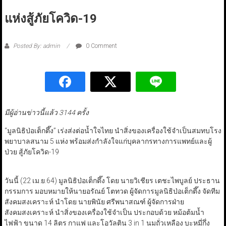
แห่งสู้ภัยโควิด-19
Posted By: admin
0 Comment
มีผู้อ่านข่าวนี้แล้ว 3144 ครั้ง
“มูลนิธิป่อเต็กตึ๊ง” เร่งส่งต่อน้ำใจไทย นำสิ่งของเครื่องใช้จำเป็นสมทบโรง
พยาบาลสนาม 5 แห่ง พร้อมส่งกำลังใจแก่บุคลากรทางการแพทย์และผู้
ป่วย สู้ภัยโควิด-19
วันนี้ (22 เม.ย.64) มูลนิธิป่อเต็กตึ๊ง โดย นายวิเชียร เตชะไพบูลย์ ประธาน
กรรมการ มอบหมายให้นายอรัณย์ โตทวด ผู้จัดการมูลนิธิป่อเต็กตึ๊ง จัดทีม
สังคมสงเคราะห์ นำโดย นายพินัย ศรีพนาสณฑ์ ผู้จัดการฝ่าย
สังคมสงเคราะห์ นำสิ่งของเครื่องใช้จำเป็น ประกอบด้วย หม้อต้มน้ำ
ไฟฟ้า ขนาด 14 ลิตร กาแฟ และโอวัลติน 3 in 1 นมถั่วเหลือง บะหมี่กึ่ง