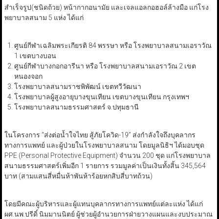
สำเร็จรูป(ชนิดถ้วย) หน้ากากอนามัย และเจลแอลกอฮอล์ล้างมือ แก่โรง
พยาบาลสนาม 5 แห่ง ได้แก่
ศูนย์กีฬาเฉลิมพระเกียรติ 84 พรรษา หรือ โรงพยาบาลสนามเอราวัณ
1 เขตบางบอน
ศูนย์กีฬาบางกอกอารีนา หรือ โรงพยาบาลสนามเอราวัณ 2 เขต
หนองจอก
โรงพยาบาลสนามราชพิพัฒน์ เขตทวีวัฒนา
โรงพยาบาลผู้สูงอายุบางขุนเทียน เขตบางขุนเทียน กรุงเทพฯ
โรงพยาบาลสนามธรรมศาสตร์ จ.ปทุมธานี
ในโครงการ “ส่งต่อน้ำใจไทย สู้ภัยโควิด-19” ส่งกำลังใจถึงบุคลากร
ทางการแพทย์ และผู้ป่วยในโรงพยาบาลสนาม โดยมูลนิธิฯ ได้มอบชุด
PPE (Personal Protective Equipment) จำนวน 200 ชุด แก่โรงพยาบาล
สนามธรรมศาสตร์เพิ่มอีก 1 รายการ รวมมูลค่าเป็นเงินทั้งสิ้น 345,564
บาท (สามแสนสี่หมื่นห้าพันห้าร้อยหกสิบสี่บาทถ้วน)
โดยมีคณะผู้บริหารและผู้แทนบุคลากรทางการแพทย์แต่ละแห่ง ได้แก่
ผศ.นพ.ปรีดิ์ นิมมานนิตย์ ผู้ช่วยผู้อำนวยการฝ่ายวางแผนและงบประมาณ