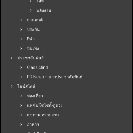
ไอที
พลังงาน
ยานยนต์
ประกัน
กีฬา
บันเทิง
ประชาสัมพันธ์
Classicfind
PR News – ข่าวประชาสัมพันธ์
ไลฟ์สไตล์
ท่องเที่ยว
แฟชั่นโซไซตี้-ดูดวง
สุขภาพ-ความงาม
อาหาร