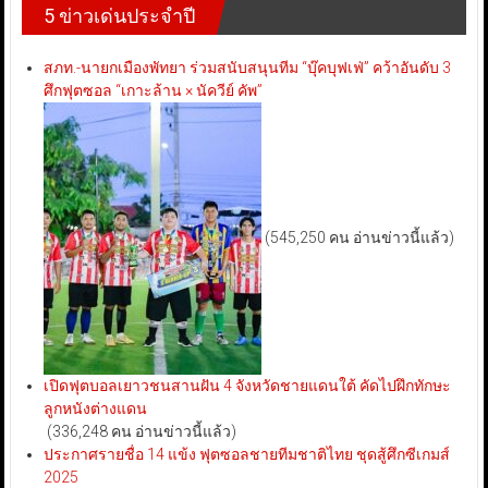
5 ข่าวเด่นประจำปี
สภท.-นายกเมืองพัทยา ร่วมสนับสนุนทีม “บุ๊คบุฟเฟ่” คว้าอันดับ 3
ศึกฟุตซอล “เกาะล้าน × นัควีย์ คัพ”
(545,250 คน อ่านข่าวนี้แล้ว)
เปิดฟุตบอลเยาวชนสานฝัน 4 จังหวัดชายแดนใต้ คัดไปฝึกทักษะ
ลูกหนังต่างแดน
(336,248 คน อ่านข่าวนี้แล้ว)
ประกาศรายชื่อ 14 แข้ง ฟุตซอลชายทีมชาติไทย ชุดสู้ศึกซีเกมส์
2025