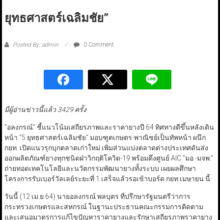
ยุทธศาสตร์เฉลิมชัย”
Posted By: admin
0 Comment
มีผู้อ่านข่าวนี้แล้ว 3429 ครั้ง
“อลงกรณ์” ชี้แนวโน้มเสถียรภาพและราคายางปี 64 ทิศทางดีขึ้นหลังเดิน
หน้า “5 ยุทธศาสตร์เฉลิมชัย” มอบฑูตเกษตร-พาณิชย์เป็นทัพหน้า ผนึก
กยท. เปิดแนวรุกบุกตลาดเก่าใหม่ เพิ่มส่วนแบ่งตลาดต่างประเทศดันส่ง
ออกผลิตภัณฑ์ยางทุกชนิดฝ่าวิกฤติโควิด-19 พร้อมดึงศูนย์ AIC “มอ.-มจพ.”
ถ่ายทอดเทคโนโลยีและนวัตกรรมพัฒนายางทั้งระบบ เผยผลศึกษา
โครงการรับเบอร์วัลเลย์ระยะที่ 1 เสร็จแล้วรอเข้าบอร์ด กยท.เมษายน นี้
วันนี้ (12 เม.ย.64) นายอลงกรณ์ พลบุตร ที่ปรึกษารัฐมนตรีว่าการ
กระทรวงเกษตรและสหกรณ์ ในฐานะประธานคณะกรรมการติดตาม
และเสนอมาตรการแก้ไขปัญหาราคายางและรักษาเสถียรภาพราคายาง