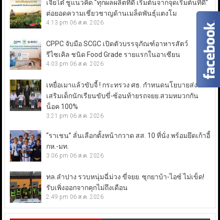
เจียไต๋ ชูแนวคิด “ทุกผลผลิตที่ดี เริ่มต้นจากจุดเริ่มต้นที่ดี”
ต่อยอดความเชี่ยวชาญด้านเมล็ดพันธุ์แตงโม
4:13 pm
06 ส.ค. 2026
CPPC จับมือ SCGC เปิดตัวบรรจุภัณฑ์อาหารสัตว์
รีไซเคิล ชนิด Food Grade รายแรกในอาเซียน
4:03 pm
06 ส.ค. 2026
เหยื่อเมาแล้วขับจี้ ! กระทรวง ศธ. กำหนดนโยบายส่ง
เสริมเด็กนักเรียนขับขี่-ซ้อนท้ายรถจยย.สวมหมวกกัน
น็อค 100%
3:21 pm
06 ส.ค. 2026
“ราเชน” ลั่นเลือกตั้งหน้ากวาด สส. 10 ที่นั่ง พร้อมยึดเก้าอี้
กห.-มท.
3:06 pm
06 ส.ค. 2026
ทล.ลำปาง รวบหนุ่มฉี่ม่วง ขี่จยย. ซุกยาบ้า-ไอซ์ ไม่เข็ด!
รับเพิ่งออกจากคุกไม่ถึงเดือน
2:49 pm
06 ส.ค. 2026