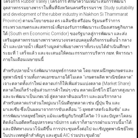
โครงการ Rubber Valley (โครงการ ศึกษาความเหมาะสมการพัฒนา
อุตสาหกรรมยางพาราในพื้นที่จังหวัดนครศรีธรรมราช :Study suitability
and development of the rubber industry in Nakhon Si Thammarat
Province) ตามนโยบายของ ดร.เฉลิมชัย ศรีอ่อน รัฐมนตรีว่าการ
กระทรวงเกษตรและสหกรณ์ เพื่อรองรับการพัฒนาระเบียงเศรษฐกิจภาค
ใต้ (South ern Economic Corridor) ของรัฐบาลสู่การพัฒนา และส่ง
เสริมอุตสาหกรรมยางพาราครบวงจรครอบคลุมทั้งกิจกรรมต้นน้ำ กลาง
น้ำ และปลายน้ำ เพื่อสร้างมูลค่าเพิ่มยางพาราทั้งระบบได้ดำเนินศึกษา
ระยะที่ 1 เสร็จแล้ว และจะเสนอให้คณะกรรมการบริหาร กยท. พิจารณา
ภายในเดือนเมษายนนี้
สำหรับปลายน้ำเร่งพัฒนากลยุทธ์การตลาด โดย กยท.ผนึกทูตเกษตรและ
ทูตพาณิชย์ รวมทั้งภาคเอกชนภายใต้โมเดล “เกษตรผลิต พาณิชย์ตลาด”
เจาะตลาดทั้งเก่าใหม่ ตลาดเก่าก็ให้เพิ่มส่วนแบ่งตลาด (Market Share)
ตลาดใหม่ก็สร้างหุ้นส่วนการค้าใหม่ๆ เช่น ตลาดเม็กซิโก มีโอกาสสูงมาก
และจะพัฒนาเป็นเกตเวย์ สู่ตลาดลาตินอเมริกา และอเมริกากลาง
สำหรับตลาดเก่าส่วนใหญ่แนวโน้มดีทุกตลาด เช่น ญี่ปุ่น จีน และ
มาเลเซีย ซึ่งเป็นผลมาจากการขับเคลื่อน “5 ยุทธศาสตร์เฉลิมชัย” และ
การพัฒนากลยุทธ์ใหม่ๆ แม้จะเผชิญกับวิกฤติโควิด-19 และปัญหาโคลน
ติดล้อในอดีตหรืออุปสรรคนานัปการ แต่เราก็สามารถฝ่าแนวรบนี้มาได้
และมีทิศทางแนวโน้มดีขึ้น การประชุมครั้งต่อไป จะเชิญทูตพาณิชย์ไทย
ในประเทศคู่ค้าสำคัญๆ และศูนย์ AIC ร่วมประชุมด้วย”