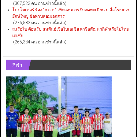
(307,522 คน อ่านข่าวนี้แล้ว)
โปรโมเตอร์ ร้อง “ก.ล.ต.” เพิกถอนการรับจดทะเบียน บ.สื่อโฆษณา
ยักษ์ใหญ่ ข้อหาปลอมเอกสาร
(276,582 คน อ่านข่าวนี้แล้ว)
ส.เรือใบ ต้อนรับ สหพันธ์เรือใบเอเชีย หารือพัฒนากีฬาเรือใบไทย-
เอเชีย
(265,384 คน อ่านข่าวนี้แล้ว)
กีฬา