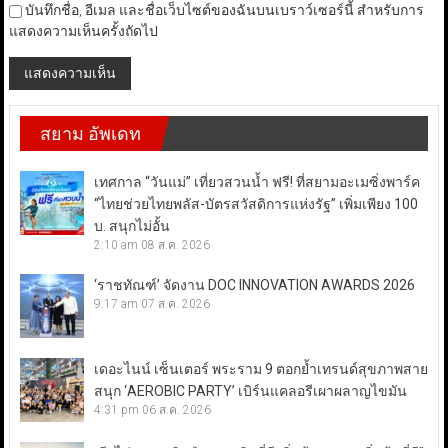
บันทึกชื่อ, อีเมล และชื่อเว็บไซต์ของฉันบนเบราว์เซอร์นี้ สำหรับการ
แสดงความเห็นครั้งถัดไป
สยาม อัพเดท
เทศกาล “วันแม่” เที่ยวสวนน้ำ ฟรี! ที่สยามอะเมซิ่งพาร์ค
“ไทยช่วยไทยพลัส-บัตรสวัสดิการแห่งรัฐ” เพิ่มเพียง 100
บ. สนุกไม่อั้น
2:10 am
08 ส.ค. 2026
‘ราชทัณฑ์’ จัดงาน DOC INNOVATION AWARDS 2026
9:17 am
07 ส.ค. 2026
เดอะไนน์ เซ็นเตอร์ พระราม 9 ตอกย้ำเทรนด์สุขภาพสาย
สนุก ‘AEROBIC PARTY’ เบิร์นแคลอรีเผาผลาญไขมัน
4:31 pm
06 ส.ค. 2026