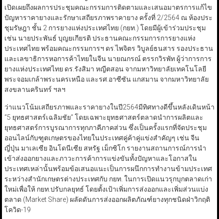
เปิดเผยถึงผลการประชุมคณะกรรมการติดตามและเสนอมาตรการแก้ไข
ปัญหาราคายางและรักษาเสถียรภาพราคายาง ครั้งที่ 2/2564 ณ ห้องประ
ชุมรัษฎา ชั้น 2 การยางแห่งประเทศไทย (กยท.) โดยมีผู้เข้าร่วมประชุม
เช่น นายประพันธ์ บุญยเกียรติ ประธานคณะกรรมการการยางแห่ง
ประเทศไทย พร้อมคณะกรรมการฯ ดร.ไพจิตร วิบูลย์ธนสาร รองประธาน
และเลขาธิการหอการค้าไทยในจีน นายณกรณ์ ตรรกวิรพัท ผู้ว่าการการ
ยางแห่งประเทศไทย ดร.รังสิมา หญีตสอน จากมหาวิทยาลัยเทคโนโลยี
พระจอมเกล้าพระนครเหนือ และรศ.อาซีซัน แกสมาน จากมหาวิทยาลัย
สงขลานครินทร์ ฯลฯ
ว่าแนวโน้มเสถียรภาพและราคายางในปี2564มีทิศทางดีขึ้นหลังเดินหน้า
“5 ยุทธศาสตร์เฉลิมชัย” โดยเฉพาะยุทธศาสตร์ตลาดนำการผลิตและ
ยุทธศาสตร์การบูรณาการทุกภาคีภาคส่วน ซึ่งเป็นครั้งแรกที่จัดประชุม
ออนไลน์กับฑูตเกษตรของไทยในประเทศคู่ค้าคู่แข่งสำคัญๆ เช่น จีน
ญี่ปุ่น มาเลเซีย อินโดนีเซีย สหรัฐ เม็กซิโก รายงานสถานการณ์การนำ
เข้าส่งออกยางและภาวะการค้าการแข่งขันทั้งปัญหาและโอกาสใน
ประเทศเหล่านั้นพร้อมข้อเสนอแนะเป็นการผนึกการทำงานข้ามประเทศ
ระหว่างสำนักเกษตรต่างประเทศกับ กยท. ในการเปิดแนวรุกบุกตลาดเก่า
ใหม่เพื่อให้ กยท.ปรับกลยุทธ์ โดยตั้งเป้าเพิ่มการส่งออกและเพิ่มส่วนแบ่ง
ตลาด (Market Share) ผลัดดันการส่งออกผลิตภัณฑ์ยางทุกชนิดฝ่าวิกฤติ
โควิด-19