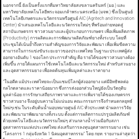
นอกจากนี้ ยังเป็นครั้งแรกที่มหาวิทยาลัยสงขลานครินทร์ (มอ.) และ
มหาวิทยาลัยเทคโนโลยีพระจอมเกล้าพระนครเหนือ (มจพ.) ซึ่งเป็นศูนย์
เทคโนโลยีเกษตรและนวัตกรรมหรือศูนย์ AIC (Agritech and Innovation
Center) นำเสนอเทคโนโลยีและนวัตกรรมใหม่ๆ ที่พร้อมถ่ายทอดสู่
สถาบันเกษตรกร ชาวสวนยางและผู้ประกอบการเกษตร เพื่อเพิ่มผลิตภาพ
(Productivity) การผลิตและการพัฒนาผลิตภัณฑ์ยางทั้งระบบ โดยที่
ประชุมได้เน้นย้ำถึงความสำคัญของการวิจัยและพัฒนา เพื่อเพิ่มขีดความ
สามารถในการแข่งขันระยะยาวของประเทศไทย ในฐานะประเทศผู้ส่ง
ออกยางอันดับ 1 ของโลก ประการสำคัญ คือ รายได้ของชาวสวนยางต้อง
เพิ่มขึ้น ภายใต้แผนการใช้เทคโนโลยีและนวัตกรรมใหม่ สำหรับสวนยาง
และอุตสาหกรรมยาง เพื่อลดต้นทุนเพิ่มมูลค่าและราคายาง
“ในอดีต แม้ประเทศไทยจะเป็นแชมป์โลกผู้ส่งออกยาง แต่มีอิทธิพลต่อ
กลไกตลาดและราคาน้อยมาก ซึ่งการส่งออกส่วนใหญ่ยังเป็นวัตถุดิบ
มูลค่าน้อย การรักษาเสถียรภาพราคาและการเพิ่มรายได้ของเกษตรกร
ชาวสวนยาง จึงอยู่บนความไม่แน่นอน คณะกรรมการจึงกำหนดกลยุทธ์
ใหม่ๆเช่น ในระดับต้นน้ำมอบหมายศูนย์ AIC ทั่วประเทศ นำผลการวิจัย
และพัฒนามาพัฒนายางทั้งระบบ ตั้งแต่การผลิตการแปรรูปผลิตภัณฑ์
ด้วยเทคโนโลยีและนวัตกรรมใหม่ๆ ส่วนกลางน้ำร่วมมือกับสภา
อุตสาหกรรมแห่งประเทศไทย ส่งเสริมการลงทุนอุตสาหกรรมยาง เช่น
“โครงการ 1 กลุ่มจังหวัด 1 นิคมอุตสาหกรรม” โดย กยท. รายงานล่าสุดว่า