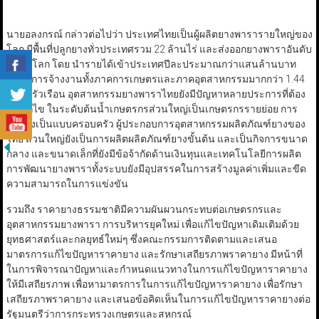
นายอลงกรณ์ กล่าวต่อไปว่า ประเทศไทยเป็นผู้ผลิตยางพารารายใหญ่ของ
โลก มีพื้นที่ปลูกยางทั่วประเทศรวม 22 ล้านไร่ และส่งออกยางพาราอันดับ
1 ของโลก โดย นำรายได้เข้าประเทศปีละประมาณกว่าแสนล้านบาท
และมีการจ้างงานทั้งภาคการเกษตรและภาคอุตสาหกรรมมากกว่า 1.44
ล้านครัวเรือน อุตสาหกรรมยางพาราไทยยังมีปัญหาหลายประการที่ต้อง
เร่งแก้ไข ในระดับต้นน้ำเกษตรกรส่วนใหญ่เป็นเกษตรกรรายย่อย การ
ผลิตยังเป็นแบบครอบครัว ผู้ประกอบการอุตสาหกรรมผลิตภัณฑ์ยางของ
ไทย ส่วนใหญ่ยังเป็นการผลิตผลิตภัณฑ์ยางขั้นต้น และเป็นกิจการขนาด
กลาง และขนาดเล็กที่ยังมีข้อจ้ากัดด้านเงินทุนและเทคโนโลยีการผลิต
การพัฒนายางพาราทั้งระบบยังมีอุปสรรคในการสร้างมูลค่าเพิ่มและขีด
ความสามารถในการแข่งขัน
รวมถึง ราคายางธรรมชาติมีความผันผวนกระทบต่อเกษตรกรและ
อุตสาหกรรมยางพารา การบริหารยุคใหม่ เพื่อแก้ไขปัญหาเดิมเติมด้วย
ยุทธศาสตร์และกลยุทธ์ใหม่ๆ ซึ่งคณะกรรมการติดตามและเสนอ
มาตรการแก้ไขปัญหาราคายาง และรักษาเสถียรภาพราคายาง มีหน้าที่
ในการพิจารณาปัญหาและกำหนดแนวทางในการแก้ไขปัญหาราคายาง
ให้มีเสถียรภาพ เพื่อหามาตรการในการแก้ไขปัญหาราคายาง เพื่อรักษา
เสถียรภาพราคายาง และเสนอข้อคิดเห็นในการแก้ไขปัญหาราคายางต่อ
รัฐมนตรีว่าการกระทรวงเกษตรและสหกรณ์