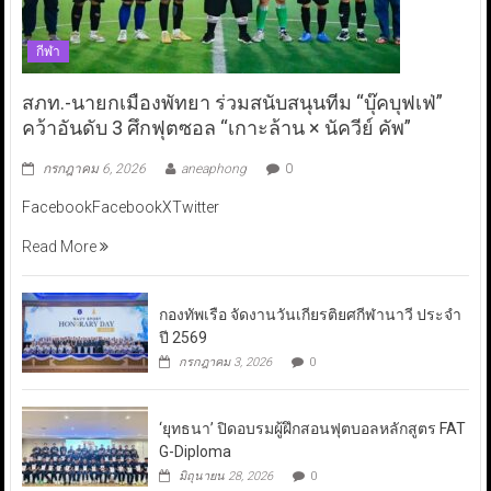
กีฬา
สภท.-นายกเมืองพัทยา ร่วมสนับสนุนทีม “บุ๊คบุฟเฟ่”
คว้าอันดับ 3 ศึกฟุตซอล “เกาะล้าน × นัควีย์ คัพ”
กรกฎาคม 6, 2026
aneaphong
0
FacebookFacebookXTwitter
Read More
กองทัพเรือ จัดงานวันเกียรติยศกีฬานาวี ประจำ
ปี 2569
กรกฎาคม 3, 2026
0
‘ยุทธนา’ ปิดอบรมผู้ฝึกสอนฟุตบอลหลักสูตร FAT
G-Diploma
มิถุนายน 28, 2026
0