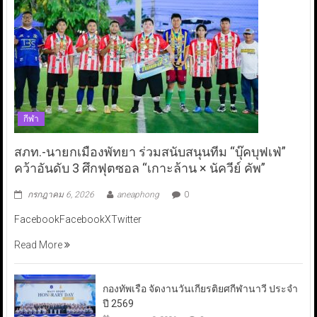
กีฬา
สภท.-นายกเมืองพัทยา ร่วมสนับสนุนทีม “บุ๊คบุฟเฟ่”
คว้าอันดับ 3 ศึกฟุตซอล “เกาะล้าน × นัควีย์ คัพ”
กรกฎาคม 6, 2026
aneaphong
0
FacebookFacebookXTwitter
Read More
กองทัพเรือ จัดงานวันเกียรติยศกีฬานาวี ประจำ
ปี 2569