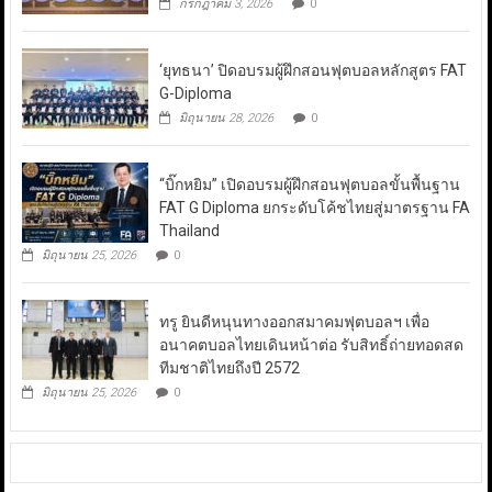
กรกฎาคม 3, 2026
0
‘ยุทธนา’ ปิดอบรมผู้ฝึกสอนฟุตบอลหลักสูตร FAT
G-Diploma
มิถุนายน 28, 2026
0
“บิ๊กหยิม” เปิดอบรมผู้ฝึกสอนฟุตบอลขั้นพื้นฐาน
FAT G Diploma ยกระดับโค้ชไทยสู่มาตรฐาน FA
Thailand
มิถุนายน 25, 2026
0
ทรู ยินดีหนุนทางออกสมาคมฟุตบอลฯ เพื่อ
อนาคตบอลไทยเดินหน้าต่อ รับสิทธิ์ถ่ายทอดสด
ทีมชาติไทยถึงปี 2572
มิถุนายน 25, 2026
0