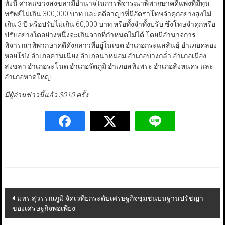
ทั้งนี้ ศาลแขวงสงขลามีอำนาจในการพิจารณาพิพากษาคดีแพ่งที่มีทุน
ทรัพย์ไม่เกิน 300,000 บาท และคดีอาญาที่มีอัตราโทษจำคุกอย่างสูงไม่
เกิน 3 ปี หรือปรับไม่เกิน 60,000 บาท หรือทั้งจำทั้งปรับ ซึ่งโทษจำคุกหรือ
ปรับอย่างใดอย่างหนึ่งจะเกินจากที่กำหนดไม่ได้ โดยมีอำนาจการ
พิจารณาพิพากษาคดีดังกล่าวที่อยู่ในเขต อำเภอกระแสสินธุ์ อำเภอคลอง
หอยโข่ง อำเภอควนเนียง อำเภอนาหม่อม อำเภอบางกล่ำ อำเภอเมือง
สงขลา อำเภอระโนด อำเภอรัตภูมิ อำเภอสทิงพระ อำเภอสิงหนคร และ
อำเภอหาดใหญ่
มีผู้อ่านข่าวนี้แล้ว 3010 ครั้ง
Post
มทร.สุวรรณภูมิ จัดเวทียกระดับเศรษฐกิจชุมชนบนฐานปรัชญา
ของเศรษฐกิจพอเพียง
navigation