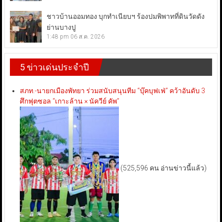
ชาวบ้านออมทอง บุกทำเนียบฯ ร้องปมพิพาทที่ดินวัดดัง
ย่านบางปู
1:48 pm
06 ส.ค. 2026
5 ข่าวเด่นประจำปี
สภท.-นายกเมืองพัทยา ร่วมสนับสนุนทีม “บุ๊คบุฟเฟ่” คว้าอันดับ 3
ศึกฟุตซอล “เกาะล้าน × นัควีย์ คัพ”
(525,596 คน อ่านข่าวนี้แล้ว)