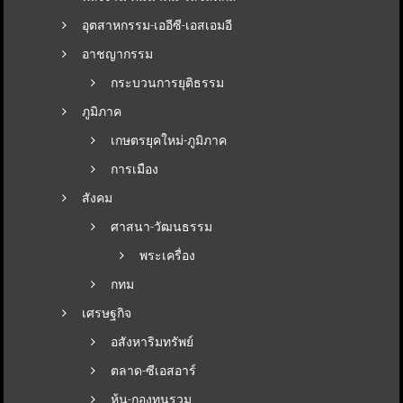
อุตสาหกรรม-เออีซี-เอสเอมอี
อาชญากรรม
กระบวนการยุติธรรม
ภูมิภาค
เกษตรยุคใหม่-ภูมิภาค
การเมือง
สังคม
ศาสนา-วัฒนธรรม
พระเครื่อง
กทม
เศรษฐกิจ
อสังหาริมทรัพย์
ตลาด-ซีเอสอาร์
หุ้น-กองทุนรวม