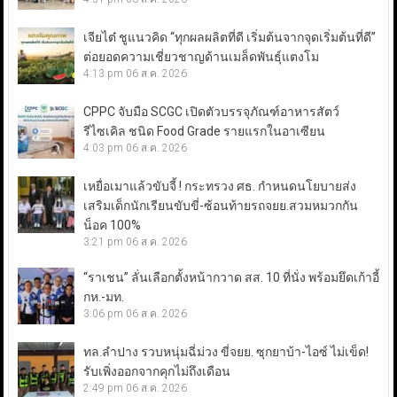
เจียไต๋ ชูแนวคิด “ทุกผลผลิตที่ดี เริ่มต้นจากจุดเริ่มต้นที่ดี”
ต่อยอดความเชี่ยวชาญด้านเมล็ดพันธุ์แตงโม
4:13 pm
06 ส.ค. 2026
CPPC จับมือ SCGC เปิดตัวบรรจุภัณฑ์อาหารสัตว์
รีไซเคิล ชนิด Food Grade รายแรกในอาเซียน
4:03 pm
06 ส.ค. 2026
เหยื่อเมาแล้วขับจี้ ! กระทรวง ศธ. กำหนดนโยบายส่ง
เสริมเด็กนักเรียนขับขี่-ซ้อนท้ายรถจยย.สวมหมวกกัน
น็อค 100%
3:21 pm
06 ส.ค. 2026
“ราเชน” ลั่นเลือกตั้งหน้ากวาด สส. 10 ที่นั่ง พร้อมยึดเก้าอี้
กห.-มท.
3:06 pm
06 ส.ค. 2026
ทล.ลำปาง รวบหนุ่มฉี่ม่วง ขี่จยย. ซุกยาบ้า-ไอซ์ ไม่เข็ด!
รับเพิ่งออกจากคุกไม่ถึงเดือน
2:49 pm
06 ส.ค. 2026