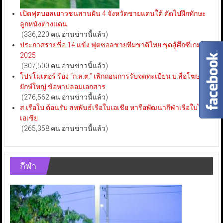
เปิดฟุตบอลเยาวชนสานฝัน 4 จังหวัดชายแดนใต้ คัดไปฝึกทักษะ
ลูกหนังต่างแดน
(336,220 คน อ่านข่าวนี้แล้ว)
ประกาศรายชื่อ 14 แข้ง ฟุตซอลชายทีมชาติไทย ชุดสู้ศึกซีเกมส์
2025
(307,500 คน อ่านข่าวนี้แล้ว)
โปรโมเตอร์ ร้อง “ก.ล.ต.” เพิกถอนการรับจดทะเบียน บ.สื่อโฆษณา
ยักษ์ใหญ่ ข้อหาปลอมเอกสาร
(276,562 คน อ่านข่าวนี้แล้ว)
ส.เรือใบ ต้อนรับ สหพันธ์เรือใบเอเชีย หารือพัฒนากีฬาเรือใบไทย-
เอเชีย
(265,358 คน อ่านข่าวนี้แล้ว)
กีฬา