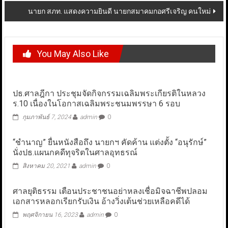
นายก สภท. แสดงความยินดี นายกสมาคมกอศรีเจริญ คนใหม่
You May Also Like
ปธ.ศาลฎีกา ประชุมจัดกิจกรรมเฉลิมพระเกียรติในหลวง
ร.10 เนื่องในโอกาสเฉลิมพระชนมพรรษา 6 รอบ
กุมภาพันธ์ 7, 2024
admin
0
“ชำนาญ” ยื่นหนังสือถึง นายกฯ คัดค้าน แต่งตั้ง “อนุรักษ์”
นั่งปธ.แผนกคดีทุจริตในศาลอุทธรณ์
สิงหาคม 20, 2021
admin
0
ศาลยุติธรรม เตือนประชาชนอย่าหลงเชื่อมิจฉาชีพปลอม
เอกสารหลอกเรียกรับเงิน อ้างวิ่งเต้นช่วยเหลือคดีได้
พฤศจิกายน 16, 2023
admin
0