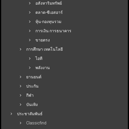
อสังหาริมทรัพย์
ตลาด-ซีเอสอาร์
หุ้น-กองทุนรวม
การเงิน การธนาคาร
ขายตรง
การศึกษา เทคโนโลยี
ไอที
พลังงาน
ยานยนต์
ประกัน
กีฬา
บันเทิง
ประชาสัมพันธ์
Classicfind