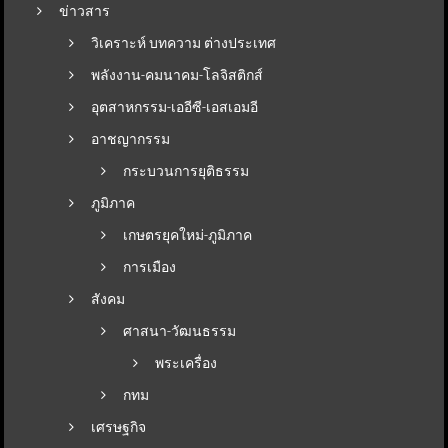
ข่าวสาร
วิเคราะห์ บทความ ต่างประเทศ
พลังงาน-คมนาคม-โลจิสติกส์
อุตสาหกรรม-เออีซี-เอสเอมอี
อาชญากรรม
กระบวนการยุติธรรม
ภูมิภาค
เกษตรยุคใหม่-ภูมิภาค
การเมือง
สังคม
ศาสนา-วัฒนธรรม
พระเครื่อง
กทม
เศรษฐกิจ