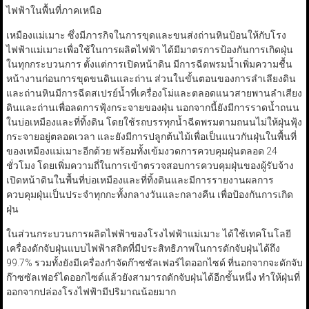
ไฟฟ้าในพื้นที่ภาคเหนือ
เหมืองแม่เมาะ ซึ่งมีภารกิจในการขุดและขนส่งถ่านหินป้อนให้กับโรง
ไฟฟ้าแม่เมาะเพื่อใช้ในการผลิตไฟฟ้า ได้มีมาตรการป้องกันการเกิดฝุ่น
ในทุกกระบวนการ ตั้งแต่การเปิดหน้าดิน มีการฉีดพรมน้ำเพิ่มความชื้น
หน้างานก่อนการขุดขนดินและถ่าน ส่วนในขั้นตอนของการลำเลียงดิน
และถ่านหินมีการฉีดสเปรย์น้ำที่เครื่องโม่และตลอดแนวสายพานลำเสียง
ดินและถ่านเพื่อลดการฟุ้งกระจายของฝุ่น นอกจากนี้ยังมีการราดน้ำถนน
ในบ่อเหมืองและที่ทิ้งดิน โดยใช้รถบรรทุกน้ำฉีดพรมตามถนนไม่ให้ฝุ่นฟุ้ง
กระจายอยู่ตลอดเวลา และยังมีการปลูกต้นไม้เพื่อเป็นแนวกันฝุ่นในพื้นที่
ของเหมืองแม่เมาะอีกด้วย พร้อมทั้งเข้มงวดการควบคุมฝุ่นตลอด 24
ชั่วโมง โดยเพิ่มความถี่ในการเข้าตรวจสอบการควบคุมฝุ่นของผู้รับจ้าง
เปิดหน้าดินในพื้นที่บ่อเหมืองและที่ทิ้งดินและมีการรายงานผลการ
ควบคุมฝุ่นเป็นประจำทุกกะทั้งกลางวันและกลางคืน เพื่อป้องกันการเกิด
ฝุ่น
ในส่วนกระบวนการผลิตไฟฟ้าของโรงไฟฟ้าแม่เมาะ ได้ใช้เทคโนโลยี
เครื่องดักจับฝุ่นแบบไฟฟ้าสถิตที่มีประสิทธิภาพในการดักจับฝุ่นได้ถึง
99.7% รวมทั้งยังมีเครื่องกำจัดก๊าซซัลเฟอร์ไดออกไซด์ ที่นอกจากจะดักจับ
ก๊าซซัลเฟอร์ไดออกไซด์แล้วยังสามารถดักจับฝุ่นได้อีกชั้นหนึ่ง ทำให้ฝุ่นที่
ออกจากปล่องโรงไฟฟ้ามีปริมาณน้อยมาก