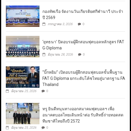
กองทัพเรือ จัดงานวันเกียรติยศกีฬานาวี ประจำ
ปี 2569
กรกฎาคม 3, 2026
0
‘ยุทธนา’ ปิดอบรมผู้ฝึกสอนฟุตบอลหลักสูตร FAT
G-Diploma
มิถุนายน 28, 2026
0
“บิ๊กหยิม” เปิดอบรมผู้ฝึกสอนฟุตบอลขั้นพื้นฐาน
FAT G Diploma ยกระดับโค้ชไทยสู่มาตรฐาน FA
Thailand
มิถุนายน 25, 2026
0
ทรู ยินดีหนุนทางออกสมาคมฟุตบอลฯ เพื่อ
อนาคตบอลไทยเดินหน้าต่อ รับสิทธิ์ถ่ายทอดสด
ทีมชาติไทยถึงปี 2572
มิถุนายน 25, 2026
0