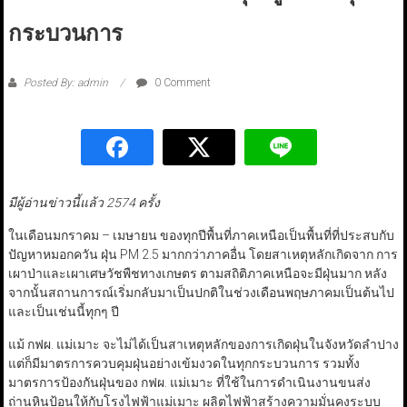
กระบวนการ
Posted By: admin
0 Comment
มีผู้อ่านข่าวนี้แล้ว 2574 ครั้ง
ในเดือนมกราคม – เมษายน ของทุกปีพื้นที่ภาคเหนือเป็นพื้นที่ที่ประสบกับ
ปัญหาหมอกควัน ฝุ่น PM 2.5 มากกว่าภาคอื่น โดยสาเหตุหลักเกิดจาก การ
เผาป่าและเผาเศษวัชพืชทางเกษตร ตามสถิติภาคเหนือจะมีฝุ่นมาก หลัง
จากนั้นสถานการณ์เริ่มกลับมาเป็นปกติในช่วงเดือนพฤษภาคมเป็นต้นไป
และเป็นเช่นนี้ทุกๆ ปี
แม้ กฟผ. แม่เมาะ จะไม่ได้เป็นสาเหตุหลักของการเกิดฝุ่นในจังหวัดลำปาง
แต่ก็มีมาตรการควบคุมฝุ่นอย่างเข้มงวดในทุกกระบวนการ รวมทั้ง
มาตรการป้องกันฝุ่นของ กฟผ. แม่เมาะ ที่ใช้ในการดำเนินงานขนส่ง
ถ่านหินป้อนให้กับโรงไฟฟ้าแม่เมาะ ผลิตไฟฟ้าสร้างความมั่นคงระบบ