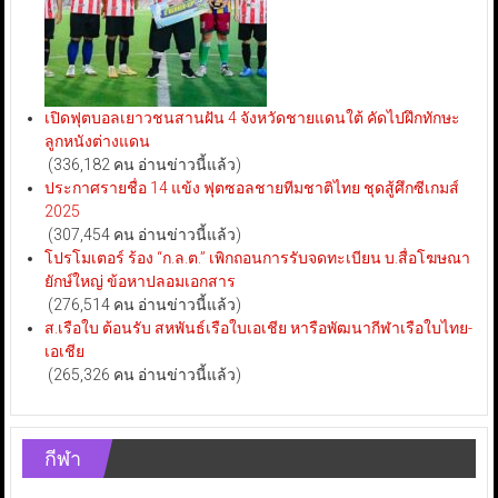
เปิดฟุตบอลเยาวชนสานฝัน 4 จังหวัดชายแดนใต้ คัดไปฝึกทักษะ
ลูกหนังต่างแดน
(336,182 คน อ่านข่าวนี้แล้ว)
ประกาศรายชื่อ 14 แข้ง ฟุตซอลชายทีมชาติไทย ชุดสู้ศึกซีเกมส์
2025
(307,454 คน อ่านข่าวนี้แล้ว)
โปรโมเตอร์ ร้อง “ก.ล.ต.” เพิกถอนการรับจดทะเบียน บ.สื่อโฆษณา
ยักษ์ใหญ่ ข้อหาปลอมเอกสาร
(276,514 คน อ่านข่าวนี้แล้ว)
ส.เรือใบ ต้อนรับ สหพันธ์เรือใบเอเชีย หารือพัฒนากีฬาเรือใบไทย-
เอเชีย
(265,326 คน อ่านข่าวนี้แล้ว)
กีฬา