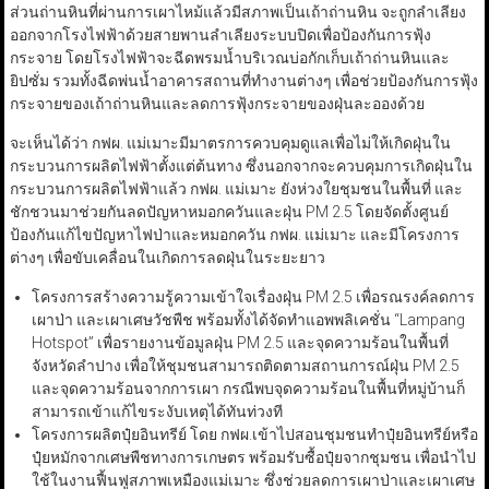
ส่วนถ่านหินที่ผ่านการเผาไหม้แล้วมีสภาพเป็นเถ้าถ่านหิน จะถูกลำเลียง
ออกจากโรงไฟฟ้าด้วยสายพานลำเลียงระบบปิดเพื่อป้องกันการฟุ้ง
กระจาย โดยโรงไฟฟ้าจะฉีดพรมน้ำบริเวณบ่อกักเก็บเถ้าถ่านหินและ
ยิปซั่ม รวมทั้งฉีดพ่นน้ำอาคารสถานที่ทำงานต่างๆ เพื่อช่วยป้องกันการฟุ้ง
กระจายของเถ้าถ่านหินและลดการฟุ้งกระจายของฝุ่นละอองด้วย
จะเห็นได้ว่า กฟผ. แม่เมาะมีมาตรการควบคุมดูแลเพื่อไม่ให้เกิดฝุ่นใน
กระบวนการผลิตไฟฟ้าตั้งแต่ต้นทาง ซึ่งนอกจากจะควบคุมการเกิดฝุ่นใน
กระบวนการผลิตไฟฟ้าแล้ว กฟผ. แม่เมาะ ยังห่วงใยชุมชนในพื้นที่ และ
ชักชวนมาช่วยกันลดปัญหาหมอกควันและฝุ่น PM 2.5 โดยจัดตั้งศูนย์
ป้องกันแก้ไขปัญหาไฟป่าและหมอกควัน กฟผ. แม่เมาะ และมีโครงการ
ต่างๆ เพื่อขับเคลื่อนในเกิดการลดฝุ่นในระยะยาว
โครงการสร้างความรู้ความเข้าใจเรื่องฝุ่น PM 2.5 เพื่อรณรงค์ลดการ
เผาป่า และเผาเศษวัชพืช พร้อมทั้งได้จัดทำแอพพลิเคชั่น “Lampang
Hotspot” เพื่อรายงานข้อมูลฝุ่น PM 2.5 และจุดความร้อนในพื้นที่
จังหวัดลำปาง เพื่อให้ชุมชนสามารถติดตามสถานการณ์ฝุ่น PM 2.5
และจุดความร้อนจากการเผา กรณีพบจุดความร้อนในพื้นที่หมู่บ้านก็
สามารถเข้าแก้ไขระงับเหตุได้ทันท่วงที
โครงการผลิตปุ๋ยอินทรีย์ โดย กฟผ.เข้าไปสอนชุมชนทำปุ๋ยอินทรีย์หรือ
ปุ๋ยหมักจากเศษพืชทางการเกษตร พร้อมรับซื้อปุ๋ยจากชุมชน เพื่อนำไป
ใช้ในงานฟื้นฟูสภาพเหมืองแม่เมาะ ซึ่งช่วยลดการเผาป่าและเผาเศษ