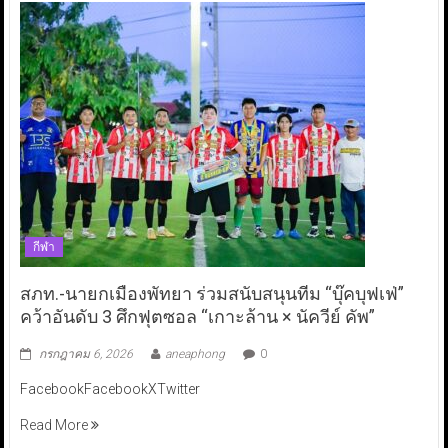
กีฬา
สภท.-นายกเมืองพัทยา ร่วมสนับสนุนทีม “บุ๊คบุฟเฟ่”
คว้าอันดับ 3 ศึกฟุตซอล “เกาะล้าน × นัควีย์ คัพ”
กรกฎาคม 6, 2026
aneaphong
0
FacebookFacebookXTwitter
Read More