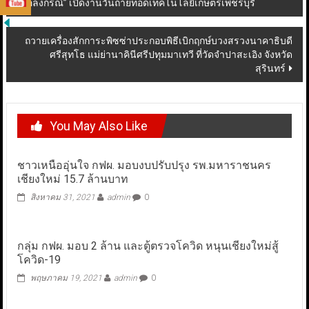
Post
“อลงกรณ์” เปิดงานวันถ่ายทอดเทคโนโลยีเกษตรเพชรบุรี
navigation
ถวายเครื่องสักการะพิซซ่าประกอบพิธีเบิกฤกษ์บวงสรวงนาคาธิบดี
ศรีสุทโธ แม่ย่านาคินีศรีปทุมมาเทวี ที่วัดจำปาสะเอิง จังหวัด
สุรินทร์
You May Also Like
ชาวเหนืออุ่นใจ กฟผ. มอบงบปรับปรุง รพ.มหาราชนคร
เชียงใหม่ 15.7 ล้านบาท
สิงหาคม 31, 2021
admin
0
กลุ่ม กฟผ. มอบ 2 ล้าน และตู้ตรวจโควิด หนุนเชียงใหม่สู้
โควิด-19
พฤษภาคม 19, 2021
admin
0