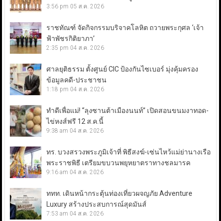
3:56 pm
05 ส.ค. 2026
ราชทัณฑ์ จัดกิจกรรมบริจาคโลหิต ถวายพระกุศล ‘เจ้า
ฟ้าพัชรกิติยาภา’
2:35 pm
04 ส.ค. 2026
ศาลยุติธรรม ตั้งศูนย์ CIC ป้องกันไซเบอร์ มุ่งคุ้มครอง
ข้อมูลคดี-ประชาชน
1:18 pm
04 ส.ค. 2026
ทำดีเพื่อแม่! “ลุงซานต้าเมืองนนท์” เปิดสอนขนมงาทอด-
ไข่หงส์ฟรี 12 ส.ค.นี้
9:38 am
04 ส.ค. 2026
ทร. บวงสรวงพระภูมิเจ้าที่ พิธีสงฆ์-เซ่นไหว้แม่ย่านางเรือ
พระราชพิธี เตรียมขบวนพยุหยาตราทางชลมารค
9:16 am
04 ส.ค. 2026
ททท. เดินหน้ากระตุ้นท่องเที่ยวผจญภัย Adventure
Luxury สร้างประสบการณ์สุดมันส์
7:53 am
04 ส.ค. 2026