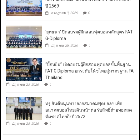
ปี 2569
กรกฎาคม 3, 2026
0
‘ยุทธนา’ ปิดอบรมผู้ฝึกสอนฟุตบอลหลักสูตร FAT
G-Diploma
มิถุนายน 28, 2026
0
“บิ๊กหยิม” เปิดอบรมผู้ฝึกสอนฟุตบอลขั้นพื้นฐาน
FAT G Diploma ยกระดับโค้ชไทยสู่มาตรฐาน FA
Thailand
มิถุนายน 25, 2026
0
ทรู ยินดีหนุนทางออกสมาคมฟุตบอลฯ เพื่อ
อนาคตบอลไทยเดินหน้าต่อ รับสิทธิ์ถ่ายทอดสด
ทีมชาติไทยถึงปี 2572
มิถุนายน 25, 2026
0