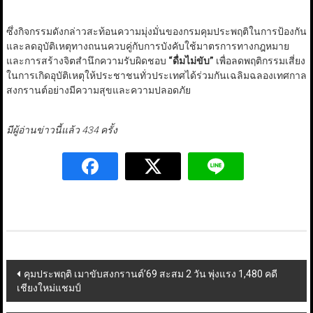
ซึ่งกิจกรรมดังกล่าวสะท้อนความมุ่งมั่นของกรมคุมประพฤติในการป้องกัน
และลดอุบัติเหตุทางถนนควบคู่กับการบังคับใช้มาตรการทางกฎหมาย
และการสร้างจิตสำนึกความรับผิดชอบ
“
ดื่มไม่ขับ
”
เพื่อลดพฤติกรรมเสี่ยง
ในการเกิดอุบัติเหตุให้ประชาชนทั่วประเทศได้ร่วมกันเฉลิมฉลองเทศกาล
สงกรานต์อย่างมีความสุขและความปลอดภัย
มีผู้อ่านข่าวนี้แล้ว 434 ครั้ง
Post
คุมประพฤติ เมาขับสงกรานต์’69 สะสม 2 วัน พุ่งแรง 1,480 คดี
เชียงใหม่แชมป์
navigation