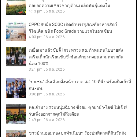
ต่อยอดความเชี่ยวชาญด้านเมล็ดพันธุ์แตงโม
4:13 pm
06 ส.ค. 2026
CPPC จับมือ SCGC เปิดตัวบรรจุภัณฑ์อาหารสัตว์
รีไซเคิล ชนิด Food Grade รายแรกในอาเซียน
4:03 pm
06 ส.ค. 2026
เหยื่อเมาแล้วขับจี้ ! กระทรวง ศธ. กำหนดนโยบายส่ง
เสริมเด็กนักเรียนขับขี่-ซ้อนท้ายรถจยย.สวมหมวกกัน
น็อค 100%
3:21 pm
06 ส.ค. 2026
“ราเชน” ลั่นเลือกตั้งหน้ากวาด สส. 10 ที่นั่ง พร้อมยึดเก้าอี้
กห.-มท.
3:06 pm
06 ส.ค. 2026
ทล.ลำปาง รวบหนุ่มฉี่ม่วง ขี่จยย. ซุกยาบ้า-ไอซ์ ไม่เข็ด!
รับเพิ่งออกจากคุกไม่ถึงเดือน
2:49 pm
06 ส.ค. 2026
ชาวบ้านออมทอง บุกทำเนียบฯ ร้องปมพิพาทที่ดินวัดดัง