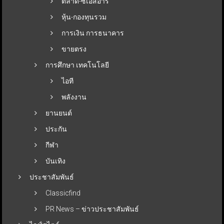
ตลาด-ซีเอสอาร์
หุ้น-กองทุนรวม
การเงิน การธนาคาร
ขายตรง
การศึกษา เทคโนโลยี
ไอที
พลังงาน
ยานยนต์
ประกัน
กีฬา
บันเทิง
ประชาสัมพันธ์
Classicfind
PR News – ข่าวประชาสัมพันธ์