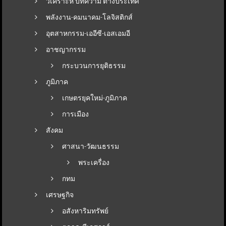
วิเคราะห์ บทความ ต่างประเทศ
พลังงาน-คมนาคม-โลจิสติกส์
อุตสาหกรรม-เออีซี-เอสเอมอี
อาชญากรรม
กระบวนการยุติธรรม
ภูมิภาค
เกษตรยุคใหม่-ภูมิภาค
การเมือง
สังคม
ศาสนา-วัฒนธรรม
พระเครื่อง
กทม
เศรษฐกิจ
อสังหาริมทรัพย์