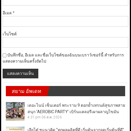
อีเมล
*
เว็บไซต์
บันทึกชื่อ, อีเมล และชื่อเว็บไซต์ของฉันบนเบราว์เซอร์นี้ สำหรับการ
แสดงความเห็นครั้งถัดไป
สยาม อัพเดท
เดอะไนน์ เซ็นเตอร์ พระราม 9 ตอกย้ำเทรนด์สุขภาพสาย
สนุก ‘AEROBIC PARTY’ เบิร์นแคลอรีเผาผลาญไขมัน
4:31 pm
06 ส.ค. 2026
เจียไต๋ ชูแนวคิด “ทุกผลผลิตที่ดี เริ่มต้นจากจุดเริ่มต้นที่ดี”