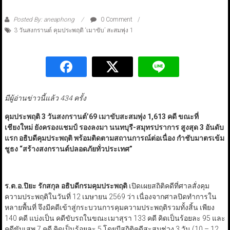
Posted By: aneaphong
0 Comment
3 วันสงกรานต์ คุมประพฤติ ‘เมาขับ’ สะสมพุ่ง 1
มีผู้อ่านข่าวนี้แล้ว 434 ครั้ง
คุมประพฤติ 3
วันสงกรานต์
’
69
เมาขับสะสมพุ่ง 1
,
613 คดี ขณะที่
เชียงใหม่ ยังครองแชมป์ รองลงมา นนทบุรี-สมุทรปราการ สูงสุด 3
อันดับ
แรก
อธิบดีคุมประพฤติ พร้อมติดตามสถานการณ์ต่อเนื่อง
กำชับมาตรเข้ม
ชูธง
“
สร้างสงกรานต์ปลอดภัยทั่วประเทศ
”
ร.ต.อ.ปิยะ รักสกุล อธิบดีกรมคุมประพฤติ
เปิดเผยสถิติคดีที่ศาลสั่งคุม
ความประพฤติในวันที่ 12 เมษายน 2569 ว่า เนื่องจากศาลปิดทำการใน
หลายพื้นที่ จึงมีคดีเข้าสู่กระบวนการคุมความประพฤติรวมทั้งสิ้น เพียง
140 คดี แบ่งเป็น คดีขับรถในขณะเมาสุรา 133 คดี คิดเป็นร้อยละ 95 และ
คดีขับเสพ 7 คดี คิดเป็นร้อยละ 5 โดยมีสถิติคดีสะสมช่วง 3 วัน (10 – 12