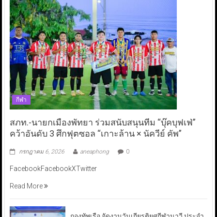
กีฬา
สภท.-นายกเมืองพัทยา ร่วมสนับสนุนทีม “บุ๊คบุฟเฟ่”
คว้าอันดับ 3 ศึกฟุตซอล “เกาะล้าน × นัควีย์ คัพ”
กรกฎาคม 6, 2026
aneaphong
0
FacebookFacebookXTwitter
Read More
กองทัพเรือ จัดงานวันเกียรติยศกีฬานาวี ประจำ