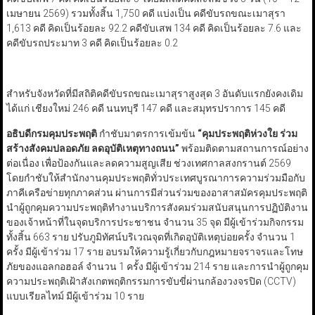
เมษายน 2569) รวมทั้งสิ้น 1,750 คดี แบ่งเป็น คดีขับรถขณะเมาสุรา
1,613 คดี คิดเป็นร้อยละ 92.2 คดีขับเสพ 134 คดี คิดเป็นร้อยละ 7.6 และ
คดีขับรถประมาท 3 คดี คิดเป็นร้อยละ 0.2
สำหรับจังหวัดที่มีสถิติคดีขับรถขณะเมาสุราสูงสุด 3 อันดับแรกยังคงเดิม
ได้แก่ เชียงใหม่ 246 คดี นนทบุรี 147 คดี และสมุทรปราการ 145 คดี
อธิบดีกรมคุมประพฤติ
กำชับมาตรการเข้มข้น
“
คุมประพฤติห่วงใย ร่วม
สร้างสังคมปลอดภัย ลดอุบัติเหตุทางถนน
”
พร้อมติดตามสถานการณ์อย่าง
ต่อเนื่อง เพื่อป้องกันและลดความสูญเสีย ช่วงเทศกาลสงกรานต์ 2569
โดยกำชับให้สำนักงานคุมประพฤติทั่วประเทศบูรณาการความร่วมมือกับ
ภาคีเครือข่ายทุกภาคส่วน ผ่านการมีส่วนร่วมของอาสาสมัครคุมประพฤติ
นำผู้ถูกคุมความประพฤติทำงานบริการสังคมร่วมสนับสนุนการปฏิบัติงาน
ของเจ้าหน้าที่ในจุดบริการประชาชน จำนวน 35 จุด มีผู้เข้าร่วมกิจกรรม
ทั้งสิ้น 663 ราย ปรับภูมิทัศน์บริเวณจุดที่เกิดอุบัติเหตุบ่อยครั้ง จำนวน 1
ครั้ง มีผู้เข้าร่วม 17 ราย อบรมให้ความรู้เกี่ยวกับกฎหมายจราจรและโทษ
ภัยของแอลกอฮอล์ จำนวน 1 ครั้ง มีผู้เข้าร่วม 214 ราย และการนำผู้ถูกคุม
ความประพฤติเฝ้าสังเกตพฤติกรรมการขับขี่ผ่านกล้องวงจรปิด (CCTV)
แบบเรียลไทม์ มีผู้เข้าร่วม 10 ราย