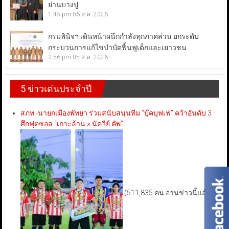
ย่านบางปู
1:48 pm
06 ส.ค. 2026
กรมพินิจฯ เดินหน้าผนึกกำลังทุกภาคส่วน ยกระดับ
กระบวนการแก้ไขบำบัดฟื้นฟูเด็กและเยาวชน
3:56 pm
05 ส.ค. 2026
5 ข่าวเด่นประจำปี
สภท.-นายกเมืองพัทยา ร่วมสนับสนุนทีม “บุ๊คบุฟเฟ่” คว้าอันดับ 3
ศึกฟุตซอล “เกาะล้าน × นัควีย์ คัพ”
(511,835 คน อ่านข่าวนี้แล้ว)