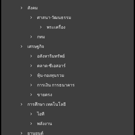
สังคม
ศาสนา-วัฒนธรรม
พระเครื่อง
กทม
เศรษฐกิจ
อสังหาริมทรัพย์
ตลาด-ซีเอสอาร์
หุ้น-กองทุนรวม
การเงิน การธนาคาร
ขายตรง
การศึกษา เทคโนโลยี
ไอที
พลังงาน
ยานยนต์