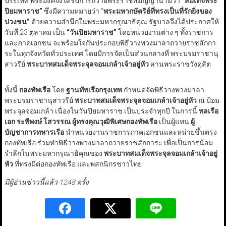
ประเทศ พระองค์จึงได้รับการถวายพระราชสมัญญานามว่า
“สมเด็จพระ
ปิยมหาราช”
ซึ่งมีความหมายว่า “
พระมหากษัตริย์ที่ทรงเป็นที่รักยิ่งของ
ปวงชน”
ด้วยความสำนึกในพระมหากรุณาธิคุณ รัฐบาลจึงได้ประกาศให้
วันที่ 23 ตุลาคม เป็น
“วันปิยมหาราช”
โดยหน่วยงานต่าง ๆ ทั้งราชการ
และภาคเอกชน จะพร้อมใจกันประกอบพิธีวางพวงมาลาถวายราชสักกา
ระในทุกจังหวัดทั่วประเทศ โดยมีการจัดเป็นส่วนกลางที่ พระบรมราชานุ
สาวรีย์
พระบาทสมเด็จพระจุลจอมเกล้าเจ้าอยู่หัว
ลานพระราชวังดุสิต
ทั้งนี้
กองทัพเรือ
โดย
ฐานทัพเรือกรุงเทพ
กำหนดจัดพิธีวางพวงมาลา
พระบรมราชานุสาวรีย์
พระบาทสมเด็จพระจุลจอมเกล้าเจ้าอยู่หัว
ณ ป้อม
พระจุลจอมเกล้า เนื่องในวันปิยมหาราช เป็นประจำทุกปี ในการนี้
พลเรือ
เอก ระพีพงษ์ โสวรรณ ผู้ทรงคุณวุฒิพิเศษกองทัพเรือ
เป็นผู้แทน
ผู้
บัญชาการทหารเรือ
นำหน่วยงานราชการภาคเอกชนและหน่วยขึ้นตรง
กองทัพเรือ ร่วมทำพิธีวางพวงมาลาถวายราชสักการะ เพื่อเป็นการน้อม
รำลึกในพระมหากรุณาธิคุณของ
พระบาทสมเด็จพระจุลจอมเกล้าเจ้าอยู่
หัว
ที่ทรงมีต่อกองทัพเรือ และพสกนิกรชาวไทย
มีผู้อ่านข่าวนี้แล้ว 1248 ครั้ง