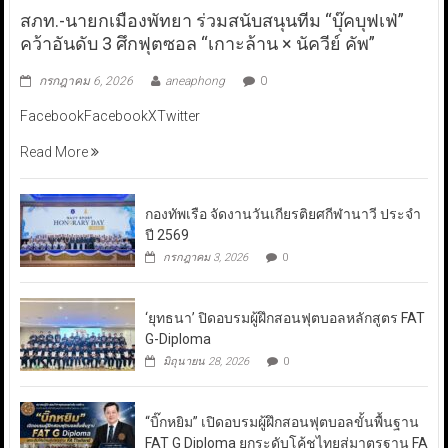
สภท.-นายกเมืองพัทยา ร่วมสนับสนุนทีม “บุ๊คบุฟเฟ่”
คว้าอันดับ 3 ศึกฟุตซอล “เกาะล้าน × นัควีย์ คัพ”
กรกฎาคม 6, 2026
aneaphong
0
FacebookFacebookXTwitter
Read More
กองทัพเรือ จัดงานวันเกียรติยศกีฬานาวี ประจำ
ปี 2569
กรกฎาคม 3, 2026
0
‘ยุทธนา’ ปิดอบรมผู้ฝึกสอนฟุตบอลหลักสูตร FAT
G-Diploma
มิถุนายน 28, 2026
0
“บิ๊กหยิม” เปิดอบรมผู้ฝึกสอนฟุตบอลขั้นพื้นฐาน
FAT G Diploma ยกระดับโค้ชไทยสู่มาตรฐาน FA