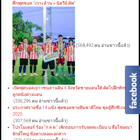
ศึกฟุตซอล “เกาะล้าน × นัควีย์ คัพ”
(568,492 คน อ่านข่าวนี้แล้ว)
เปิดฟุตบอลเยาวชนสานฝัน 4 จังหวัดชายแดนใต้ คัดไปฝึกทักษะ
ลูกหนังต่างแดน
(336,296 คน อ่านข่าวนี้แล้ว)
ประกาศรายชื่อ 14 แข้ง ฟุตซอลชายทีมชาติไทย ชุดสู้ศึกซีเกมส์
2025
(307,568 คน อ่านข่าวนี้แล้ว)
โปรโมเตอร์ ร้อง “ก.ล.ต.” เพิกถอนการรับจดทะเบียน บ.สื่อโฆษณา
ยักษ์ใหญ่ ข้อหาปลอมเอกสาร