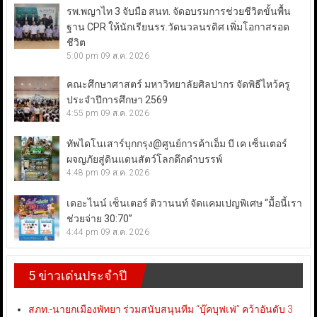
รพ.พญาไท 3 จับมือ สนท. จัดอบรมการช่วยชีวิตขั้นพื้น
ฐาน CPR ให้นักเรียนรร.วัดนวลนรดิศ เพิ่มโอกาสรอด
ชีวิต
5:00 pm
09 ส.ค. 2026
คณะศึกษาศาสตร์ มหาวิทยาลัยศิลปากร จัดพิธีไหว้ครู
ประจำปีการศึกษา 2569
4:55 pm
09 ส.ค. 2026
ทัพไดโนเสาร์บุกกรุง@ศูนย์การค้าเอ็ม บี เค เซ็นเตอร์
ผจญภัยสู่ดินแดนสัตว์โลกดึกดำบรรพ์
4:48 pm
09 ส.ค. 2026
เดอะไนน์ เซ็นเตอร์ ติวานนท์ จัดแคมเปญพิเศษ “มื้อนี้เรา
ช่วยจ่าย 30:70”
4:44 pm
09 ส.ค. 2026
5 ข่าวเด่นประจำปี
สภท.-นายกเมืองพัทยา ร่วมสนับสนุนทีม “บุ๊คบุฟเฟ่” คว้าอันดับ 3