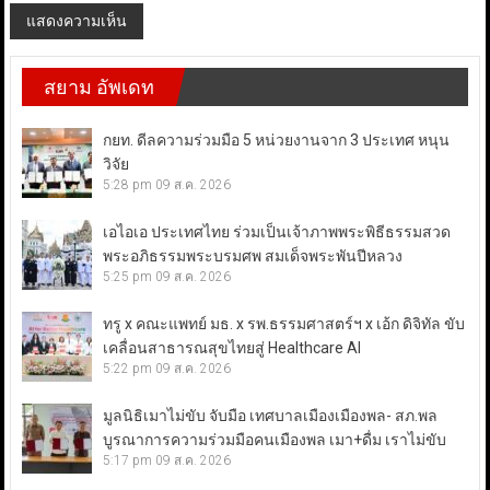
สยาม อัพเดท
กยท. ดีลความร่วมมือ 5 หน่วยงานจาก 3 ประเทศ หนุน
วิจัย
5:28 pm
09 ส.ค. 2026
เอไอเอ ประเทศไทย ร่วมเป็นเจ้าภาพพระพิธีธรรมสวด
พระอภิธรรมพระบรมศพ สมเด็จพระพันปีหลวง
5:25 pm
09 ส.ค. 2026
ทรู x คณะแพทย์ มธ. x รพ.ธรรมศาสตร์ฯ x เอ้ก ดิจิทัล ขับ
เคลื่อนสาธารณสุขไทยสู่ Healthcare AI
5:22 pm
09 ส.ค. 2026
มูลนิธิเมาไม่ขับ จับมือ เทศบาลเมืองเมืองพล- สภ.พล
บูรณาการความร่วมมือคนเมืองพล เมา+ดื่ม เราไม่ขับ
5:17 pm
09 ส.ค. 2026