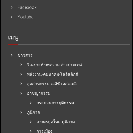
Facebook
Youtube
เมนู
ข่าวสาร
วิเคราะห์ บทความ ต่างประเทศ
พลังงาน-คมนาคม-โลจิสติกส์
อุตสาหกรรม-เออีซี-เอสเอมอี
อาชญากรรม
กระบวนการยุติธรรม
ภูมิภาค
เกษตรยุคใหม่-ภูมิภาค
การเมือง