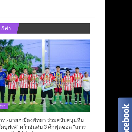
กีฬา
กีฬา
ภท.-นายกเมืองพัทยา ร่วมสนับสนุนทีม
ุ๊คบุฟเฟ่” คว้าอันดับ 3 ศึกฟุตซอล “เกาะ