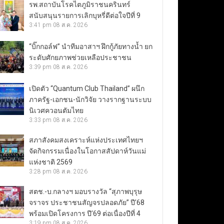
รพ.สถาบันโรคไตภูมิราชนครินทร์
สนับสนุนรายการเลิกบุหรี่ดีต่อใจปีที่ 9
3:41 pm
08 ส.ค. 2026
“บิ๊กกอล์ฟ” นำทีมอาสาฯ ฝึกกู้ภัยทางน้ำ ยก
ระดับศักยภาพช่วยเหลือประชาชน
3:39 pm
08 ส.ค. 2026
เปิดตัว “Quantum Club Thailand” ผนึก
ภาครัฐ-เอกชน-นักวิจัย วางรากฐานระบบ
นิเวศควอนตัมไทย
3:33 pm
08 ส.ค. 2026
สภาสังคมสงเคราะห์แห่งประเทศไทยฯ
จัดกิจกรรมเนื่องในโอกาสสัปดาห์วันแม่
แห่งชาติ 2569
3:28 pm
08 ส.ค. 2026
สตช.-บ.กลางฯ มอบรางวัล “สุภาพบุรุษ
จราจร ประชาชนสัญจรปลอดภัย” ปี’68
พร้อมเปิดโครงการ ปี’69 ต่อเนื่องปีที่ 4
3:19 pm
08 ส.ค. 2026