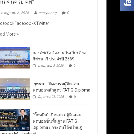
าน × นัควีย์ คัพ”
กรกฎาคม 6, 2026
aneaphong
0
cebookFacebookXTwitter
ad More
กองทัพเรือ จัดงานวันเกียรติยศ
กีฬานาวี ประจำปี 2569
กรกฎาคม 3, 2026
0
‘ยุทธนา’ ปิดอบรมผู้ฝึกสอน
ฟุตบอลหลักสูตร FAT G-Diploma
มิถุนายน 28, 2026
0
“บิ๊กหยิม” เปิดอบรมผู้ฝึกสอน
ฟุตบอลขั้นพื้นฐาน FAT G
Diploma ยกระดับโค้ชไทยสู่
ตรฐาน FA Thailand