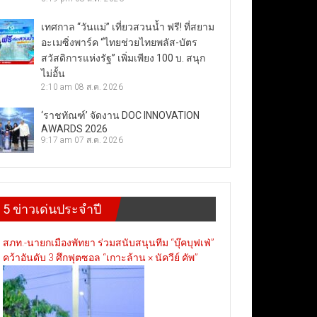
เทศกาล “วันแม่” เที่ยวสวนน้ำ ฟรี! ที่สยาม
อะเมซิ่งพาร์ค “ไทยช่วยไทยพลัส-บัตร
สวัสดิการแห่งรัฐ” เพิ่มเพียง 100 บ. สนุก
ไม่อั้น
2:10 am
08 ส.ค. 2026
‘ราชทัณฑ์’ จัดงาน DOC INNOVATION
AWARDS 2026
9:17 am
07 ส.ค. 2026
5 ข่าวเด่นประจำปี
สภท.-นายกเมืองพัทยา ร่วมสนับสนุนทีม “บุ๊คบุฟเฟ่”
คว้าอันดับ 3 ศึกฟุตซอล “เกาะล้าน × นัควีย์ คัพ”