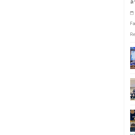
ล้
Fa
Re
มา