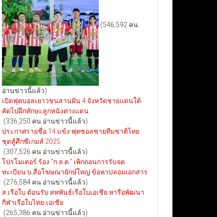
(546,592 คน
อ่านข่าวนี้แล้ว)
เปิดฟุตบอลเยาวชนสานฝัน 4 จังหวัดชายแดนใต้
คัดไปฝึกทักษะลูกหนังต่างแดน
(336,250 คน อ่านข่าวนี้แล้ว)
ประกาศรายชื่อ 14 แข้ง ฟุตซอลชายทีมชาติไทย
ชุดสู้ศึกซีเกมส์ 2025
(307,526 คน อ่านข่าวนี้แล้ว)
โปรโมเตอร์ ร้อง “ก.ล.ต.” เพิกถอนการรับจด
ทะเบียน บ.สื่อโฆษณายักษ์ใหญ่ ข้อหาปลอมเอกสาร
(276,584 คน อ่านข่าวนี้แล้ว)
ส.เรือใบ ต้อนรับ สหพันธ์เรือใบเอเชีย หารือพัฒนา
กีฬาเรือใบไทย-เอเชีย
(265,386 คน อ่านข่าวนี้แล้ว)