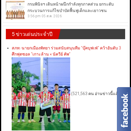
กรมพินิจฯ เดินหน้าผนึกกำลังทุกภาคส่วน ยกระดับ
กระบวนการแก้ไขบำบัดฟื้นฟูเด็กและเยาวชน
3:56 pm
05 ส.ค. 2026
5 ข่าวเด่นประจำปี
สภท.-นายกเมืองพัทยา ร่วมสนับสนุนทีม “บุ๊คบุฟเฟ่” คว้าอันดับ 3
ศึกฟุตซอล “เกาะล้าน × นัควีย์ คัพ”
(521,563 คน อ่านข่าวนี้แล้ว)