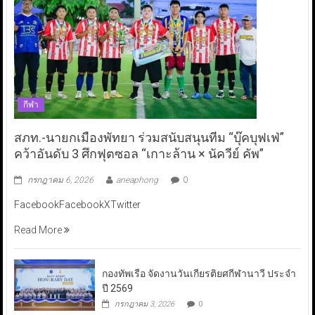
กีฬา
สภท.-นายกเมืองพัทยา ร่วมสนับสนุนทีม “บุ๊คบุฟเฟ่”
คว้าอันดับ 3 ศึกฟุตซอล “เกาะล้าน × นัควีย์ คัพ”
กรกฎาคม 6, 2026
aneaphong
0
FacebookFacebookXTwitter
Read More
กองทัพเรือ จัดงานวันเกียรติยศกีฬานาวี ประจำ
ปี 2569
กรกฎาคม 3, 2026
0