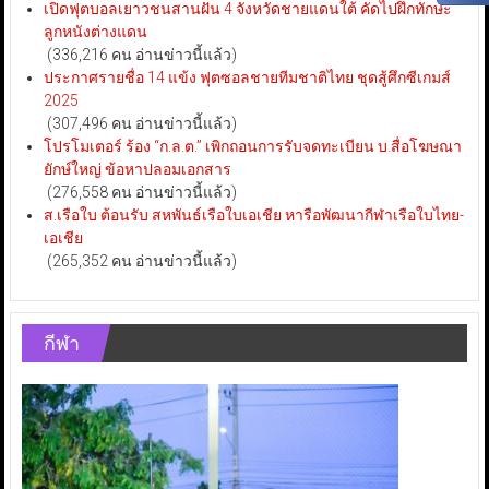
เปิดฟุตบอลเยาวชนสานฝัน 4 จังหวัดชายแดนใต้ คัดไปฝึกทักษะ
ลูกหนังต่างแดน
(336,216 คน อ่านข่าวนี้แล้ว)
ประกาศรายชื่อ 14 แข้ง ฟุตซอลชายทีมชาติไทย ชุดสู้ศึกซีเกมส์
2025
(307,496 คน อ่านข่าวนี้แล้ว)
โปรโมเตอร์ ร้อง “ก.ล.ต.” เพิกถอนการรับจดทะเบียน บ.สื่อโฆษณา
ยักษ์ใหญ่ ข้อหาปลอมเอกสาร
(276,558 คน อ่านข่าวนี้แล้ว)
ส.เรือใบ ต้อนรับ สหพันธ์เรือใบเอเชีย หารือพัฒนากีฬาเรือใบไทย-
เอเชีย
(265,352 คน อ่านข่าวนี้แล้ว)
กีฬา