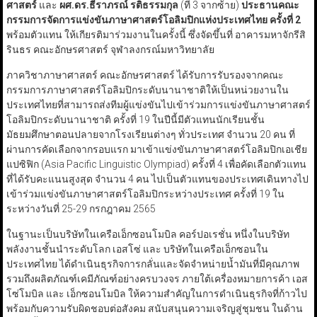
ศาสตร์
และ
ผศ.ดร.ธีราภรณ์ รติธรรมกุล
(ที่ 3 จากซ้าย)
ประธานคณะ
กรรมการจัดการแข่งขันภาษาศาสตร์โอลิมปิกแห่งประเทศไทย ครั้งที่
2
พร้อมตัวแทน ให้เกียรติมาร่วมงานในครั้งนี้ ซึ่งจัดขึ้นที่ อาคารมหาจักรีสิ
รินธร คณะอักษรศาสตร์ จุฬาลงกรณ์มหาวิทยาลัย
ภาควิชาภาษาศาสตร์ คณะอักษรศาสตร์ ได้รับการรับรองจากคณะ
กรรมการภาษาศาสตร์โอลิมปิกระดับนานาชาติให้เป็นหน่วยงานใน
ประเทศไทยที่สามารถส่งทีมผู้แข่งขันไปเข้าร่วมการแข่งขันภาษาศาสตร์
โอลิมปิกระดับนานาชาติ ครั้งที่ 19 ในปีนี้มีตัวแทนนักเรียนชั้น
มัธยมศึกษาตอนปลายจากโรงเรียนต่างๆ ทั่วประเทศ จำนวน 20 คน ที่
ผ่านการคัดเลือกจากรอบแรก มาเข้าแข่งขันภาษาศาสตร์โอลิมปิกเอเชีย
แปซิฟิก (Asia Pacific Linguistic Olympiad) ครั้งที่ 4 เพื่อคัดเลือกตัวแทน
ที่ได้รับคะแนนสูงสุด จำนวน 4 คน ไปเป็นตัวแทนของประเทศเดินทางไป
เข้าร่วมแข่งขันภาษาศาสตร์โอลิมปิกระหว่างประเทศ ครั้งที่ 19 ใน
ระหว่างวันที่ 25-29 กรกฎาคม 2565
ในฐานะเป็นบริษัทในเครือเอ็กซอนโมบิล คอร์ปอเรชั่น หนึ่งในบริษัท
พลังงานชั้นนำระดับโลก เอสโซ่ และ บริษัทในเครือเอ็กซอนใน
ประเทศไทย ได้ดำเนินธุรกิจการกลั่นและจัดจำหน่ายน้ำมันที่มีคุณภาพ
รวมถึงผลิตภัณฑ์เคมีภัณฑ์อย่างครบวงจร ภายใต้เครื่องหมายการค้า เอส
โซ่โมบิล และ เอ็กซอนโมบิล ให้ความสำคัญในการดำเนินธุรกิจที่ก้าวไป
พร้อมกับความรับผิดชอบต่อสังคม สนับสนุนความเจริญสู่ชุมชน ในด้าน