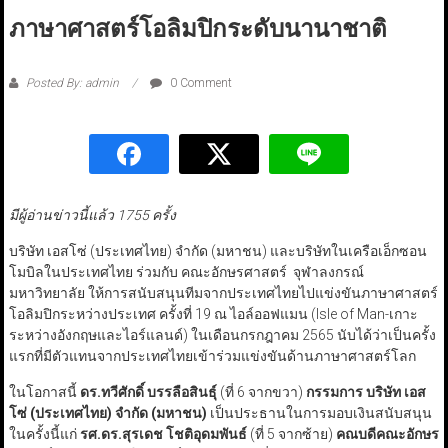
ภาษาศาสตร์โอลิมปิกระดับนานาชาติ
Posted By: admin
0 Comment
มีผู้อ่านข่าวนี้แล้ว 1755 ครั้ง
บริษัท เอสโซ่ (ประเทศไทย) จำกัด (มหาชน) และบริษัทในเครือเอ็กซอน
โมบิลในประเทศไทย ร่วมกับ คณะอักษรศาสตร์ จุฬาลงกรณ์
มหาวิทยาลัย ให้การสนับสนุนทีมจากประเทศไทยไปแข่งขันภาษาศาสตร์
โอลิมปิกระหว่างประเทศ ครั้งที่ 19 ณ ไอล์ออฟแมน (Isle of Man-เกาะ
ระหว่างอังกฤษและไอร์แลนด์) ในเดือนกรกฎาคม 2565 นับได้ว่าเป็นครั้ง
แรกที่มีตัวแทนจากประเทศไทยเข้าร่วมแข่งขันด้านภาษาศาสตร์โลก
ในโอกาสนี้
ดร.ทวีศักดิ์ บรรลือสินธุ์
(ที่ 6 จากขวา)
กรรมการ บริษัท เอส
โซ่ (ประเทศไทย) จำกัด (มหาชน)
เป็นประธานในการมอบเงินสนับสนุน
ในครั้งนี้แก่
รศ.ดร.สุรเดช โชติอุดมพันธ์
(ที่ 5 จากซ้าย)
คณบดีคณะอักษร