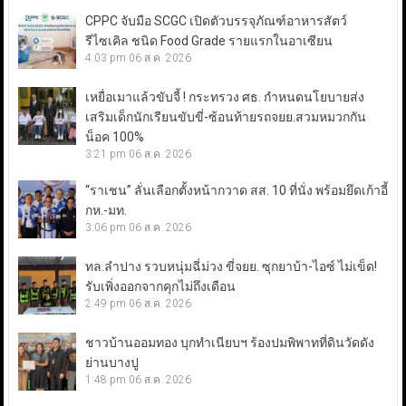
CPPC จับมือ SCGC เปิดตัวบรรจุภัณฑ์อาหารสัตว์
รีไซเคิล ชนิด Food Grade รายแรกในอาเซียน
4:03 pm
06 ส.ค. 2026
เหยื่อเมาแล้วขับจี้ ! กระทรวง ศธ. กำหนดนโยบายส่ง
เสริมเด็กนักเรียนขับขี่-ซ้อนท้ายรถจยย.สวมหมวกกัน
น็อค 100%
3:21 pm
06 ส.ค. 2026
“ราเชน” ลั่นเลือกตั้งหน้ากวาด สส. 10 ที่นั่ง พร้อมยึดเก้าอี้
กห.-มท.
3:06 pm
06 ส.ค. 2026
ทล.ลำปาง รวบหนุ่มฉี่ม่วง ขี่จยย. ซุกยาบ้า-ไอซ์ ไม่เข็ด!
รับเพิ่งออกจากคุกไม่ถึงเดือน
2:49 pm
06 ส.ค. 2026
ชาวบ้านออมทอง บุกทำเนียบฯ ร้องปมพิพาทที่ดินวัดดัง
ย่านบางปู
1:48 pm
06 ส.ค. 2026