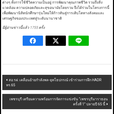
ต่างๆ ทั้งการใช้ชีวิตความเป็นอยู่ การพัฒนาคุณภาพชีวิต รวมถึงสิ่ง
แวดล้อม ความปลอดภัยและสุขอนามัยโดยรวม จึงได้ร่วมในโครงการนี้
เพื่อพัฒนานิสิตนักศึกษารุ่นใหม่ให้ก้าวทันสู่การเติบโตทางสังคมและ
เศรษฐกิจของประเทศสู่ระดับนานาชาติ
มีผู้อ่านข่าวนี้แล้ว 1755 ครั้ง
Post
สอ.รฝ. เคลื่อนย้ายกำลังพล-ยุทโธปกรณ์ เข้าร่วมการฝึก HADR
ทร.65
navigation
เพชรบุรี เตรียมความพร้อมการจัดการแข่งขัน “เพชรบุรีมาราธอน
ครั้งที่ 1” ปลายปี 65 นี้