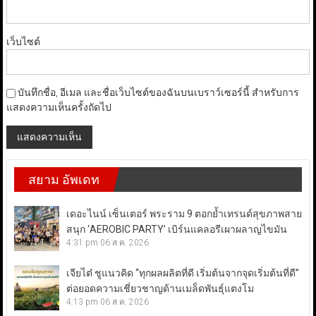
เว็บไซต์
บันทึกชื่อ, อีเมล และชื่อเว็บไซต์ของฉันบนเบราว์เซอร์นี้ สำหรับการ
แสดงความเห็นครั้งถัดไป
สยาม อัพเดท
เดอะไนน์ เซ็นเตอร์ พระราม 9 ตอกย้ำเทรนด์สุขภาพสาย
สนุก ‘AEROBIC PARTY’ เบิร์นแคลอรีเผาผลาญไขมัน
4:31 pm
06 ส.ค. 2026
เจียไต๋ ชูแนวคิด “ทุกผลผลิตที่ดี เริ่มต้นจากจุดเริ่มต้นที่ดี”
ต่อยอดความเชี่ยวชาญด้านเมล็ดพันธุ์แตงโม
4:13 pm
06 ส.ค. 2026