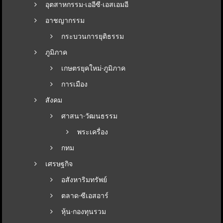
อุตสาหกรรม-เออีซี-เอสเอมอี
อาชญากรรม
กระบวนการยุติธรรม
ภูมิภาค
เกษตรยุคใหม่-ภูมิภาค
การเมือง
สังคม
ศาสนา-วัฒนธรรม
พระเครื่อง
กทม
เศรษฐกิจ
อสังหาริมทรัพย์
ตลาด-ซีเอสอาร์
หุ้น-กองทุนรวม