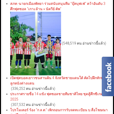
สภท.-นายกเมืองพัทยา ร่วมสนับสนุนทีม “บุ๊คบุฟเฟ่” คว้าอันดับ 3
ศึกฟุตซอล “เกาะล้าน × นัควีย์ คัพ”
(548,519 คน อ่านข่าวนี้แล้ว)
เปิดฟุตบอลเยาวชนสานฝัน 4 จังหวัดชายแดนใต้ คัดไปฝึกทักษะ
ลูกหนังต่างแดน
(336,252 คน อ่านข่าวนี้แล้ว)
ประกาศรายชื่อ 14 แข้ง ฟุตซอลชายทีมชาติไทย ชุดสู้ศึกซีเกมส์
2025
(307,532 คน อ่านข่าวนี้แล้ว)
โปรโมเตอร์ ร้อง “ก.ล.ต.” เพิกถอนการรับจดทะเบียน บ.สื่อโฆษณา