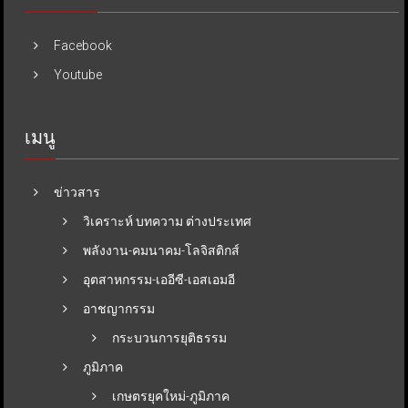
Facebook
Youtube
เมนู
ข่าวสาร
วิเคราะห์ บทความ ต่างประเทศ
พลังงาน-คมนาคม-โลจิสติกส์
อุตสาหกรรม-เออีซี-เอสเอมอี
อาชญากรรม
กระบวนการยุติธรรม
ภูมิภาค
เกษตรยุคใหม่-ภูมิภาค