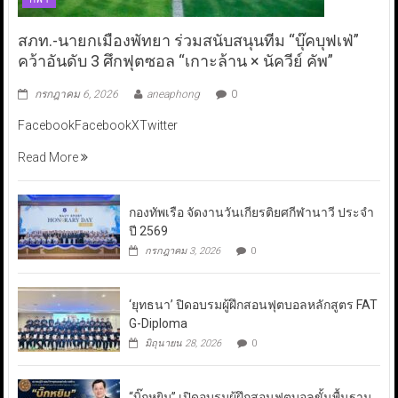
สภท.-นายกเมืองพัทยา ร่วมสนับสนุนทีม “บุ๊คบุฟเฟ่”
คว้าอันดับ 3 ศึกฟุตซอล “เกาะล้าน × นัควีย์ คัพ”
กรกฎาคม 6, 2026
aneaphong
0
FacebookFacebookXTwitter
Read More
กองทัพเรือ จัดงานวันเกียรติยศกีฬานาวี ประจำ
ปี 2569
กรกฎาคม 3, 2026
0
‘ยุทธนา’ ปิดอบรมผู้ฝึกสอนฟุตบอลหลักสูตร FAT
G-Diploma
มิถุนายน 28, 2026
0
“บิ๊กหยิม” เปิดอบรมผู้ฝึกสอนฟุตบอลขั้นพื้นฐาน