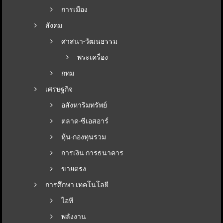
การเมือง
สังคม
ศาสนา-วัฒนธรรม
พระเครื่อง
กทม
เศรษฐกิจ
อสังหาริมทรัพย์
ตลาด-ซีเอสอาร์
หุ้น-กองทุนรวม
การเงิน การธนาคาร
ขายตรง
การศึกษา เทคโนโลยี
ไอที
พลังงาน