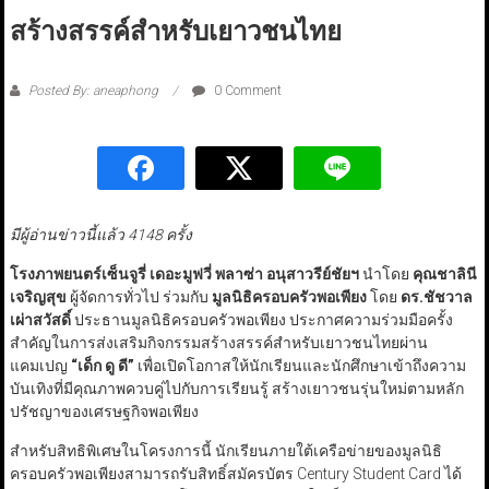
สร้างสรรค์สำหรับเยาวชนไทย
Posted By: aneaphong
0 Comment
มีผู้อ่านข่าวนี้แล้ว 4148 ครั้ง
โรงภาพยนตร์เซ็นจูรี่ เดอะมูฟวี่ พลาซ่า อนุสาวรีย์ชัยฯ
นำโดย
คุณชาลินี
เจริญสุข
ผู้จัดการทั่วไป ร่วมกับ
มูลนิธิครอบครัวพอเพียง
โดย
ดร.ชัชวาล
เผ่าสวัสดิ์
ประธานมูลนิธิครอบครัวพอเพียง ประกาศความร่วมมือครั้ง
สำคัญในการส่งเสริมกิจกรรมสร้างสรรค์สำหรับเยาวชนไทยผ่าน
แคมเปญ
“
เด็ก ดู ดี
”
เพื่อเปิดโอกาสให้นักเรียนและนักศึกษาเข้าถึงความ
บันเทิงที่มีคุณภาพควบคู่ไปกับการเรียนรู้ สร้างเยาวชนรุ่นใหม่ตามหลัก
ปรัชญาของเศรษฐกิจพอเพียง
สำหรับสิทธิพิเศษในโครงการนี้ นักเรียนภายใต้เครือข่ายของมูลนิธิ
ครอบครัวพอเพียงสามารถรับสิทธิ์สมัครบัตร Century Student Card ได้