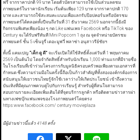
ฟรี จากราคาปกติ 99 บาท โดยตัวบัตรสามารถใช้เป็นส่วนลดชม
ภาพยนตร์ในราคานักเรียน เริ่มต้นเพียง 129 บาท จากราคาปกติ 170
บาท และสามารถใช้สะสมคะแนนเพื่อแลกรับป๊อปคอร์นหรือบัตรชม
ภาพยนตร์ได้ตลอดทั้งปีจนถึงวันที่ 31 ธันวาคม 2569 นอกจากนี้ยังมี
กิจกรรมพิเศษเพียงน้อง ๆ กด Like แฟนเพจ Facebook หรือ TikTok ของ
Century จะได้รับฟรีทันที Mini Popcorn 1 ถุง ณ จุดจำหน่ายบัตรชม
ภาพยนตร์ ชั้น 5 เซ็นจูรี่ เดอะมูฟวี่ พลาซ่า อนุสาวรีย์ชัยฯ
ทั้งนี้ แคมเปญ
“
เด็ก ดู ดี
”
จะเริ่มเปิดให้ใช้สิทธิ์ตั้งแต่วันที่ 1 พฤษภาคม
2569 เป็นต้นไป โดยจำกัดสิทธิ์สำหรับนักเรียน 1,000 ท่านแรกที่มีรายชื่อ
ในโรงเรียนที่เข้าร่วมโครงการกับมูลนิธิครอบครัวพอเพียงตามเอกสารที่
กำหนด ซึ่งความร่วมมือในครั้งนี้ถือเป็นก้าวสำคัญที่ทั้งสององค์กรต้องการ
สนับสนุนให้เยาวชนไทยรู้จักใช้เวลาว่างให้เกิดประโยชน์ เข้าถึงความ
บันเทิงที่มีคุณภาพควบคู่ไปกับการเรียนรู้ สำหรับผู้ที่สนใจสามารถ
สอบถามรายละเอียดเพิ่มเติมได้ที่จุดบริการลูกค้า หรือติดตามข่าวสารผ่า
นทางเฟซบุ๊กแฟนเพจของโรงภาพยนตร์โดยตรง
https:www.facebook.com/ century movieplaza
มีผู้อ่านข่าวนี้แล้ว 4148 ครั้ง