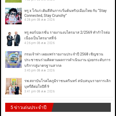
ทรู x โก๋แก่ เติมสีสันการเริ่มต้นทริปเมืองไทย กับ “Stay
Connected, Stay Crunchy”
4:28 pm
08 ส.ค. 2026
ทรู คอร์ปอเรชั่น รายงานงบไตรมาส 2/2569 ทำกำไรต่อ
เนื่องเป็นไตรมาสที่ 6
4:26 pm
08 ส.ค. 2026
กรมเจ้าท่า เผยแพร่รายงานประจำปี 2568 เชิญชวน
ประชาชนร่วมติดตามผลการดำเนินงาน มุ่งยกระดับการ
บริการสู่มาตรฐานสากล
3:45 pm
08 ส.ค. 2026
รพ.สถาบันโรคไตภูมิราชนครินทร์ สนับสนุนรายการเลิก
บุหรี่ดีต่อใจปีที่ 9
3:41 pm
08 ส.ค. 2026
5 ข่าวเด่นประจำปี