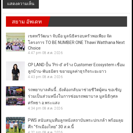
สยาม อัพเดท
เขตทวีวัฒนา จับมือ มูลนิธิครอบครัวพอเพียง จัด
โครงการ TO BE NUMBER ONE Thawi Watthana Next
Choice
4:47 pm
08 ส.ค. 2026
CP LAND ปั้น ‘Pri-d’ สร้าง Customer Ecosystem เชื่อม
ลูกบ้าน-พันธมิตร ขยายมูลค่าธุรกิจระยะยาว
4:43 pm
08 ส.ค. 2026
รถพยาบาลคันนี้…ยังต้องกลับมาช่วยชีวิตผู้คน ขอเชิญ
ร่วมเป็นส่วนหนึ่งในการซ่อมรถพยาบาล มูลนิธิกุศล
ศรัทธา อ.พระแสง
4:34 pm
08 ส.ค. 2026
PWS สนับสนุนทีมลูกหนังสถาบันพระปกเกล้า พร้อมลุย
ศึก “รักเมืองไทย” 30 ส.ค.นี้
4:32 pm
08 ส.ค. 2026