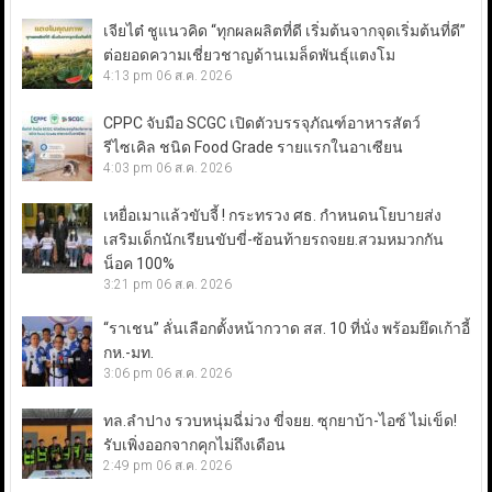
เจียไต๋ ชูแนวคิด “ทุกผลผลิตที่ดี เริ่มต้นจากจุดเริ่มต้นที่ดี”
ต่อยอดความเชี่ยวชาญด้านเมล็ดพันธุ์แตงโม
4:13 pm
06 ส.ค. 2026
CPPC จับมือ SCGC เปิดตัวบรรจุภัณฑ์อาหารสัตว์
รีไซเคิล ชนิด Food Grade รายแรกในอาเซียน
4:03 pm
06 ส.ค. 2026
เหยื่อเมาแล้วขับจี้ ! กระทรวง ศธ. กำหนดนโยบายส่ง
เสริมเด็กนักเรียนขับขี่-ซ้อนท้ายรถจยย.สวมหมวกกัน
น็อค 100%
3:21 pm
06 ส.ค. 2026
“ราเชน” ลั่นเลือกตั้งหน้ากวาด สส. 10 ที่นั่ง พร้อมยึดเก้าอี้
กห.-มท.
3:06 pm
06 ส.ค. 2026
ทล.ลำปาง รวบหนุ่มฉี่ม่วง ขี่จยย. ซุกยาบ้า-ไอซ์ ไม่เข็ด!
รับเพิ่งออกจากคุกไม่ถึงเดือน
2:49 pm
06 ส.ค. 2026