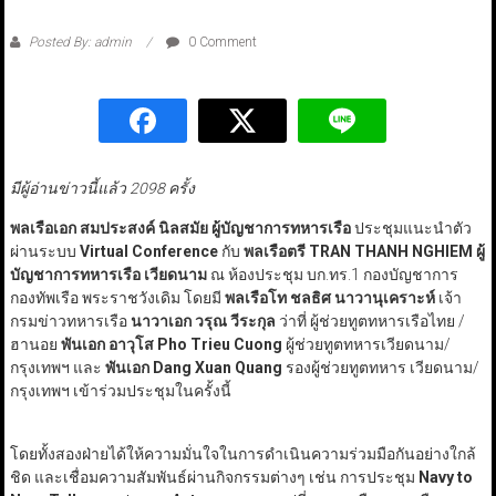
Posted By: admin
0 Comment
มีผู้อ่านข่าวนี้แล้ว 2098 ครั้ง
พลเรือเอก สมประสงค์ นิลสมัย ผู้บัญชาการทหารเรือ
ประชุมแนะนำตัว
ผ่านระบบ
Virtual Conference
กับ
พลเรือตรี TRAN THANH NGHIEM ผู้
บัญชาการทหารเรือ เวียดนาม
ณ ห้องประชุม บก.ทร.1 กองบัญชาการ
กองทัพเรือ พระราชวังเดิม โดยมี
พลเรือโท ชลธิศ นาวานุเคราะห์
เจ้า
กรมข่าวทหารเรือ
นาวาเอก วรุณ วีระกุล
ว่าที่ ผู้ช่วยทูตทหารเรือไทย /
ฮานอย
พันเอก อาวุโส Pho Trieu Cuong
ผู้ช่วยทูตทหารเวียดนาม/
กรุงเทพฯ และ
พันเอก Dang Xuan Quang
รองผู้ช่วยทูตทหาร เวียดนาม/
กรุงเทพฯ เข้าร่วมประชุมในครั้งนี้
โดยทั้งสองฝ่ายได้ให้ความมั่นใจในการดำเนินความร่วมมือกันอย่างใกล้
ชิด และเชื่อมความสัมพันธ์ผ่านกิจกรรมต่างๆ เช่น การประชุม
Navy to