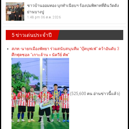
ชาวบ้านออมทอง บุกทำเนียบฯ ร้องปมพิพาทที่ดินวัดดัง
ย่านบางปู
1:48 pm
06 ส.ค. 2026
5 ข่าวเด่นประจำปี
สภท.-นายกเมืองพัทยา ร่วมสนับสนุนทีม “บุ๊คบุฟเฟ่” คว้าอันดับ 3
ศึกฟุตซอล “เกาะล้าน × นัควีย์ คัพ”
(525,600 คน อ่านข่าวนี้แล้ว)