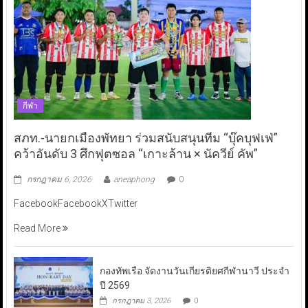
กีฬา
สภท.-นายกเมืองพัทยา ร่วมสนับสนุนทีม “บุ๊คบุฟเฟ่”
คว้าอันดับ 3 ศึกฟุตซอล “เกาะล้าน × นัควีย์ คัพ”
กรกฎาคม 6, 2026
aneaphong
0
FacebookFacebookXTwitter
Read More
กองทัพเรือ จัดงานวันเกียรติยศกีฬานาวี ประจำ
ปี 2569
กรกฎาคม 3, 2026
0