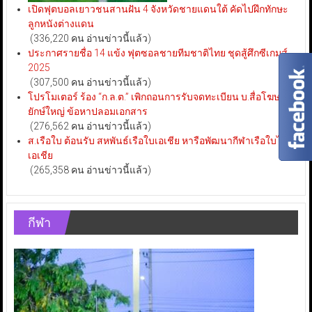
เปิดฟุตบอลเยาวชนสานฝัน 4 จังหวัดชายแดนใต้ คัดไปฝึกทักษะ
ลูกหนังต่างแดน
(336,220 คน อ่านข่าวนี้แล้ว)
ประกาศรายชื่อ 14 แข้ง ฟุตซอลชายทีมชาติไทย ชุดสู้ศึกซีเกมส์
2025
(307,500 คน อ่านข่าวนี้แล้ว)
โปรโมเตอร์ ร้อง “ก.ล.ต.” เพิกถอนการรับจดทะเบียน บ.สื่อโฆษณา
ยักษ์ใหญ่ ข้อหาปลอมเอกสาร
(276,562 คน อ่านข่าวนี้แล้ว)
ส.เรือใบ ต้อนรับ สหพันธ์เรือใบเอเชีย หารือพัฒนากีฬาเรือใบไทย-
เอเชีย
(265,358 คน อ่านข่าวนี้แล้ว)
กีฬา