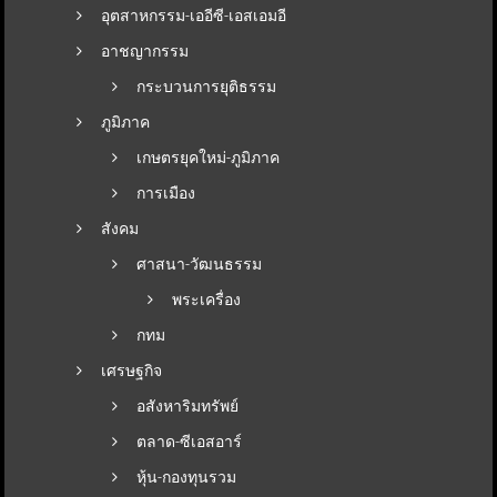
อุตสาหกรรม-เออีซี-เอสเอมอี
อาชญากรรม
กระบวนการยุติธรรม
ภูมิภาค
เกษตรยุคใหม่-ภูมิภาค
การเมือง
สังคม
ศาสนา-วัฒนธรรม
พระเครื่อง
กทม
เศรษฐกิจ
อสังหาริมทรัพย์
ตลาด-ซีเอสอาร์
หุ้น-กองทุนรวม