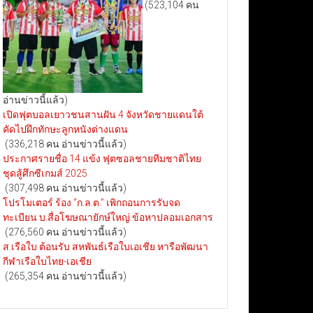
(523,104 คน
อ่านข่าวนี้แล้ว)
เปิดฟุตบอลเยาวชนสานฝัน 4 จังหวัดชายแดนใต้
คัดไปฝึกทักษะลูกหนังต่างแดน
(336,218 คน อ่านข่าวนี้แล้ว)
ประกาศรายชื่อ 14 แข้ง ฟุตซอลชายทีมชาติไทย
ชุดสู้ศึกซีเกมส์ 2025
(307,498 คน อ่านข่าวนี้แล้ว)
โปรโมเตอร์ ร้อง “ก.ล.ต.” เพิกถอนการรับจด
ทะเบียน บ.สื่อโฆษณายักษ์ใหญ่ ข้อหาปลอมเอกสาร
(276,560 คน อ่านข่าวนี้แล้ว)
ส.เรือใบ ต้อนรับ สหพันธ์เรือใบเอเชีย หารือพัฒนา
กีฬาเรือใบไทย-เอเชีย
(265,354 คน อ่านข่าวนี้แล้ว)