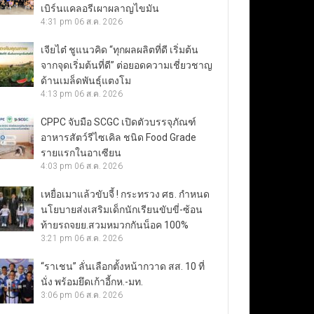
เบิร์นแคลอรีเผาผลาญไขมัน
4:31 pm
06 ส.ค. 2026
เจียไต๋ ชูแนวคิด “ทุกผลผลิตที่ดี เริ่มต้น
จากจุดเริ่มต้นที่ดี” ต่อยอดความเชี่ยวชาญ
ด้านเมล็ดพันธุ์แตงโม
4:13 pm
06 ส.ค. 2026
CPPC จับมือ SCGC เปิดตัวบรรจุภัณฑ์
อาหารสัตว์รีไซเคิล ชนิด Food Grade
รายแรกในอาเซียน
4:03 pm
06 ส.ค. 2026
เหยื่อเมาแล้วขับจี้ ! กระทรวง ศธ. กำหนด
นโยบายส่งเสริมเด็กนักเรียนขับขี่-ซ้อน
ท้ายรถจยย.สวมหมวกกันน็อค 100%
3:21 pm
06 ส.ค. 2026
“ราเชน” ลั่นเลือกตั้งหน้ากวาด สส. 10 ที่
นั่ง พร้อมยึดเก้าอี้กห.-มท.
3:06 pm
06 ส.ค. 2026