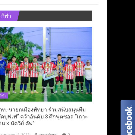
กีฬา
กีฬา
ภท.-นายกเมืองพัทยา ร่วมสนับสนุนทีม
ุ๊คบุฟเฟ่” คว้าอันดับ 3 ศึกฟุตซอล “เกาะ
าน × นัควีย์ คัพ”
กรกฎาคม 6, 2026
aneaphong
0