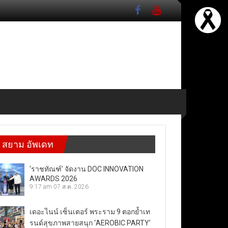
สยาม อัพเดท
‘ราชทัณฑ์’ จัดงาน DOC INNOVATION
AWARDS 2026
9:17 am
07 ส.ค. 2026
เดอะไนน์ เซ็นเตอร์ พระราม 9 ตอกย้ำเท
รนด์สุขภาพสายสนุก ‘AEROBIC PARTY’