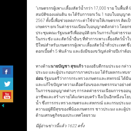
“เกษตรกรผู้เพาะเลี้ยงสัตว์น้ำกว่า 17,000 ราย ในพื้นที่ 6
สมบัติของแผ่นดิน จะได้รับการยกเว้น 1 รอบใบอนุญาต ตั้
2567 ทั้งนี้เพื่อช่วยลดภาระค่าใช้จ่ายให้เกษตรกร คิดเป
เกษตรฯ ยกเว้นค่าธรรมเนียมใบอนุญาตดังกล่าว โดยก
ประชุมคณะรัฐมนตรีเพื่ออนุมัติ ยกเว้นการเก็บค่าธรรมเ
ในกระชัง และสัตว์น้ำอื่นๆ ที่ทำการเพาะเลี้ยงสัตว์น้ำ
ปีใหม่สำหรับเกษตรกรผู้เพาะเลี้ยงสัตว์น้ำทั่วประเทศ ซ
ดอกเบี้ยต่ำ 5 พันล้าน และยังมีของขวัญส่งท้ายปีเก่าต้อน
ทางด้าน
นายบัญชา สุขแก้ว
รองอธิบดีกรมประมง กล่าวว่า
ประมง และผู้ประกอบการภาคประมง ได้รับผลกระทบจ
อ่อน
รัฐมนตรีว่าการกระทรวงเกษตรและสหกรณ์ ได้ม
และแก้ไขปัญหาความเดือดร้อนของเกษตรกรมาอย่างต่อ
ในการขออนุญาตต่างๆ การลดค่าธรรมเนียมการขออนุ
อาชีพและสร้างรายได้แก่ครอบครัว จึงเป็นอีกหนึ่งนโย
น้ำ ซึ่งการกระทรวงเกษตรและสหกรณ์ และกรมประมง มุ่
ความอยู่ดีมีสุขของพี่น้องเกษตรกร ชาวประมง และผ
ด้านเศรษฐกิจของประเทศโดยรวม
มีผู้อ่านข่าวนี้แล้ว 1622 ครั้ง