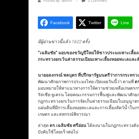
Posted By: admin
0 Comment
Facebook
Twitter
Line
มีผู้อ่านข่าวนี้แล้ว 1622 ครั้ง
“เฉลิมชัย” มอบของขวัญปีใหม่ให้ชาวประมงเพาะเลี้ยงส
กระทรวงยกเว้นค่าธรรมเนียมเพาะเลี้ยงหอยทะเลและสั
นายอลงกรณ์ พลบุตร ที่ปรึกษารัฐมนตรีว่าการกระท
พัฒนาศักยภาพการประมงไทย เปิดเผยวันนี้ว่า ตามที่
ดร
มอบหมายให้หาแนวทางการให้ความช่วยเหลือเกษตรกรผู้
รัสเซีย-ยูเครน โดยคณะกรรมการฟื้นฟูและพัฒนาศัก
กฎกระทรวงยกเว้นการจัดเก็บค่าธรรมเนียมใบอนุญาตการเ
แผ่นดินที่มีการเลี้ยงหอยทะเลและการเลี้ยงสัตว์น้ำใน
เกษตร และสหกรณ์พิจารณา
ล่าสุด
ดร.เฉลิมชัย ศรีอ่อน
ได้ลงนามในกฎกระทรวงดังก
บังคับใช้โดยเร็วต่อไป