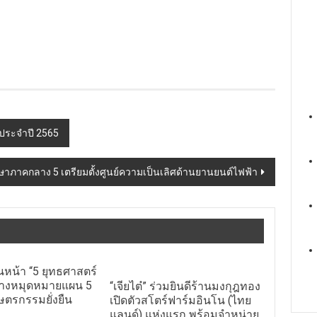
ประจำปี 2565
าภาคกลาง 5 เตรียมตั้งศูนย์ความเป็นเลิศด้านยานยนต์ไฟฟ้า
นหน้า “5 ยุทธศาสตร์
 วางหมุดหมายแผน 5
“เจียไต๋” ร่วมยินดีร้านมงกุฎทอง
ษตรกรรมยั่งยืน
เปิดตัวสโตร์ฟาร์มอินโน (ไทย
แลนด์) แห่งแรก พร้อมจำหน่าย