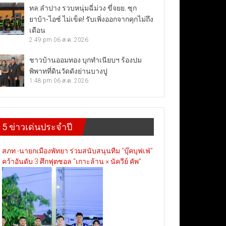
ทล.ลำปาง รวบหนุ่มฉี่ม่วง ขี่จยย. ซุก
ยาบ้า-ไอซ์ ไม่เข็ด! รับเพิ่งออกจากคุกไม่ถึง
เดือน
2:49 pm
06 ส.ค. 2026
ชาวบ้านออมทอง บุกทำเนียบฯ ร้องปม
พิพาทที่ดินวัดดังย่านบางปู
1:48 pm
06 ส.ค. 2026
5 ข่าวเด่นประจำปี
สภท.-นายกเมืองพัทยา ร่วมสนับสนุนทีม “บุ๊คบุฟเฟ่”
คว้าอันดับ 3 ศึกฟุตซอล “เกาะล้าน × นัควีย์ คัพ”