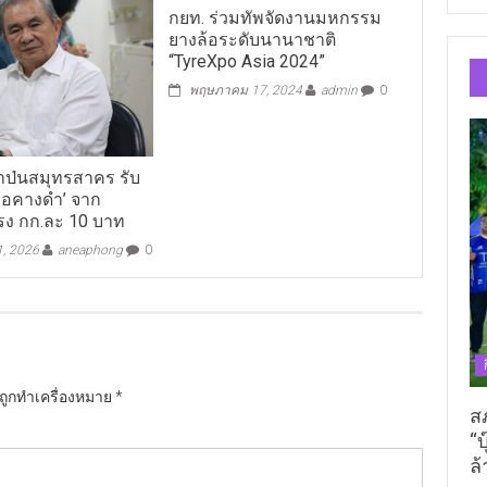
กยท. ร่วมทัพจัดงานมหกรรม
ยางล้อระดับนานาชาติ
“TyreXpo Asia 2024”
พฤษภาคม 17, 2024
admin
0
ป่นสมุทรสาคร รับ
หมอคางดำ’ จาก
ง กก.ละ 10 บาท
1, 2026
aneaphong
0
นถูกทำเครื่องหมาย
*
ส
“บ
ล้