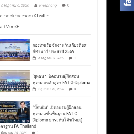
กรกฎาคม 6, 2026
aneaphong
0
cebookFacebookXTwitter
ad More
กองทัพเรือ จัดงานวันเกียรติยศ
กีฬานาวี ประจำปี 2569
กรกฎาคม 3, 2026
0
‘ยุทธนา’ ปิดอบรมผู้ฝึกสอน
ฟุตบอลหลักสูตร FAT G-Diploma
มิถุนายน 28, 2026
0
“บิ๊กหยิม” เปิดอบรมผู้ฝึกสอน
ฟุตบอลขั้นพื้นฐาน FAT G
Diploma ยกระดับโค้ชไทยสู่
ตรฐาน FA Thailand
มิถุนายน 25, 2026
0