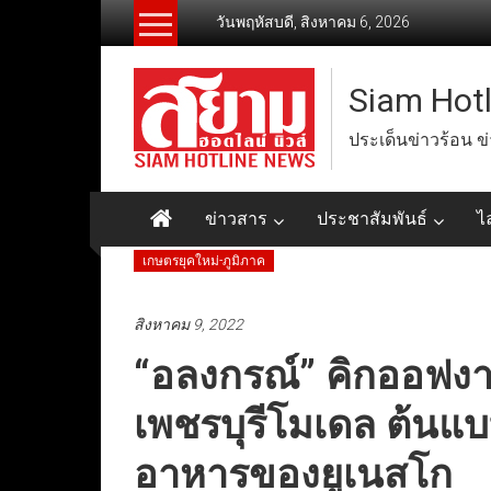
Skip
วันพฤหัสบดี, สิงหาคม 6, 2026
to
content
Siam Hot
ประเด็นข่าวร้อน ข
ข่าวสาร
ประชาสัมพันธ์
ไ
เกษตรยุคใหม่-ภูมิภาค
สิงหาคม 9, 2022
“อลงกรณ์” คิกออฟง
เพชรบุรีโมเดล ต้นแบ
อาหารของยูเนสโก