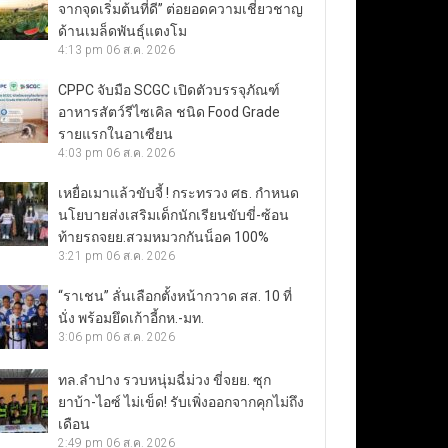
จากจุดเริ่มต้นที่ดี” ต่อยอดความเชี่ยวชาญ
ด้านเมล็ดพันธุ์แตงโม
4:13 pm
06 ส.ค. 2026
CPPC จับมือ SCGC เปิดตัวบรรจุภัณฑ์
อาหารสัตว์รีไซเคิล ชนิด Food Grade
รายแรกในอาเซียน
4:03 pm
06 ส.ค. 2026
เหยื่อเมาแล้วขับจี้ ! กระทรวง ศธ. กำหนด
นโยบายส่งเสริมเด็กนักเรียนขับขี่-ซ้อน
ท้ายรถจยย.สวมหมวกกันน็อค 100%
3:21 pm
06 ส.ค. 2026
“ราเชน” ลั่นเลือกตั้งหน้ากวาด สส. 10 ที่
นั่ง พร้อมยึดเก้าอี้กห.-มท.
3:06 pm
06 ส.ค. 2026
ทล.ลำปาง รวบหนุ่มฉี่ม่วง ขี่จยย. ซุก
ยาบ้า-ไอซ์ ไม่เข็ด! รับเพิ่งออกจากคุกไม่ถึง
เดือน
2:49 pm
06 ส.ค. 2026