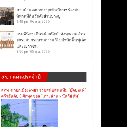
ชาวบ้านออมทอง บุกทำเนียบฯ ร้องปม
พิพาทที่ดินวัดดังย่านบางปู
1:48 pm
06 ส.ค. 2026
กรมพินิจฯ เดินหน้าผนึกกำลังทุกภาคส่วน
ยกระดับกระบวนการแก้ไขบำบัดฟื้นฟูเด็ก
และเยาวชน
3:56 pm
05 ส.ค. 2026
5 ข่าวเด่นประจำปี
สภท.-นายกเมืองพัทยา ร่วมสนับสนุนทีม “บุ๊คบุฟเฟ่”
คว้าอันดับ 3 ศึกฟุตซอล “เกาะล้าน × นัควีย์ คัพ”