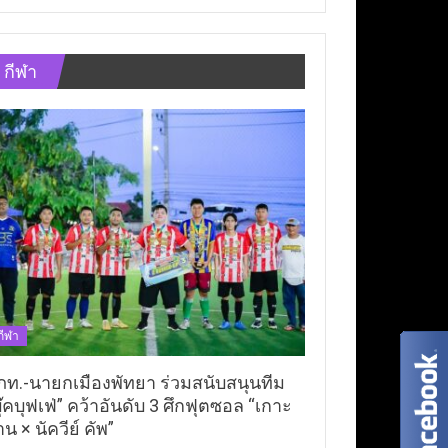
กีฬา
กีฬา
ภท.-นายกเมืองพัทยา ร่วมสนับสนุนทีม
ุ๊คบุฟเฟ่” คว้าอันดับ 3 ศึกฟุตซอล “เกาะ
าน × นัควีย์ คัพ”