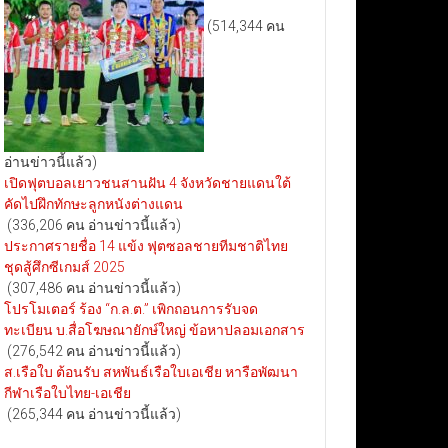
(514,344 คน
อ่านข่าวนี้แล้ว)
เปิดฟุตบอลเยาวชนสานฝัน 4 จังหวัดชายแดนใต้
คัดไปฝึกทักษะลูกหนังต่างแดน
(336,206 คน อ่านข่าวนี้แล้ว)
ประกาศรายชื่อ 14 แข้ง ฟุตซอลชายทีมชาติไทย
ชุดสู้ศึกซีเกมส์ 2025
(307,486 คน อ่านข่าวนี้แล้ว)
โปรโมเตอร์ ร้อง “ก.ล.ต.” เพิกถอนการรับจด
ทะเบียน บ.สื่อโฆษณายักษ์ใหญ่ ข้อหาปลอมเอกสาร
(276,542 คน อ่านข่าวนี้แล้ว)
ส.เรือใบ ต้อนรับ สหพันธ์เรือใบเอเชีย หารือพัฒนา
กีฬาเรือใบไทย-เอเชีย
(265,344 คน อ่านข่าวนี้แล้ว)