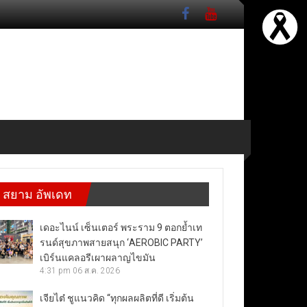
สยาม อัพเดท
เดอะไนน์ เซ็นเตอร์ พระราม 9 ตอกย้ำเท
รนด์สุขภาพสายสนุก ‘AEROBIC PARTY’
เบิร์นแคลอรีเผาผลาญไขมัน
4:31 pm
06 ส.ค. 2026
เจียไต๋ ชูแนวคิด “ทุกผลผลิตที่ดี เริ่มต้น