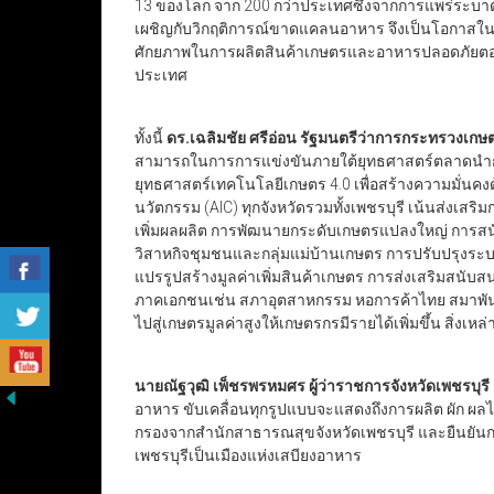
13 ของโลก จาก 200 กว่าประเทศซึ่งจากการแพร่ระบาด
เผชิญกับวิกฤติการณ์ขาดแคลนอาหาร จึงเป็นโอกาสในวิ
ศักยภาพในการผลิตสินค้าเกษตรและอาหารปลอดภัยต
ประเทศ
ทั้งนี้
ดร.เฉลิมชัย ศรีอ่อน รัฐมนตรีว่าการกระทรวงเ
สามารถในการการแข่งขันภายใต้ยุทธศาสตร์ตลาดนำการ
ยุทธศาสตร์เทคโนโลยีเกษตร 4.0 เพื่อสร้างความมั่นคง
นวัตกรรม (AIC) ทุกจังหวัดรวมทั้งเพชรบุรี เน้นส่งเส
เพิ่มผลผลิต การพัฒนายกระดับเกษตรแปลงใหญ่ การสนั
วิสาหกิจชุมชนและกลุ่มแม่บ้านเกษตร การปรับปรุงร
แปรรูปสร้างมูลค่าเพิ่มสินค้าเกษตร การส่งเสริมสนั
ภาคเอกชนเช่น สภาอุตสาหกรรม หอการค้าไทย สมาพันธ
ไปสู่เกษตรมูลค่าสูงให้เกษตรกรมีรายได้เพิ่มขึ้น สิ่งเหล
นายณัฐวุฒิ เพ็ชรพรหมศร ผู้ว่าราชการจังหวัดเพชรบุรี
อาหาร ขับเคลื่อนทุกรูปแบบจะแสดงถึงการผลิต ผัก ผลไ
กรองจากสำนักสาธารณสุขจังหวัดเพชรบุรี และยืนยัน
เพชรบุรีเป็นเมืองแห่งเสบียงอาหาร