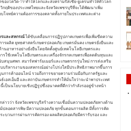
ของโควิด-19 ทำให้โลกและสงครามรัสเซีย-ยูเครนทำให้ทั่วโลก
กฤติของประเทศไทยและจังหวัดเพชรบุรีที่จะได้พัฒนาเพิ่ม
อบโจทย์ความต้องการของตลาดทั้งภายในประเทศและต่าง
กษตรและสหกรณ์
ได้ขับเคลื่อนการปฏิรูปภาคเกษตรเพื่อเพิ่มขีดความ
ผลิต ยุทธศาสตร์เกษตรปลอดภัย เกษตรมั่นคง เกษตรยั่งยืนและ
ด้านอาหารอย่างยั่งยืนโดยจัดตั้งศูนย์เทคโนโลยีเกษตรและ
ริมการใช้เทคโนโลยีเกษตรและเครื่องจักรกลเกษตรเพื่อลดต้นทุนและ
บสนุนศพก. สมาร์ทฟาร์มเมอร์และเกษตรกรรุ่นใหม่ การส่งเสริม
ะบบบริหารงานของสหกรณ์อย่างโปร่งใสมีประสิทธิภาพมากขึ้นการ
บสนุนการค้าออนไลน์ รวมถึงการขยายความร่วมมือกับภาครัฐและ
์เอสเอ็มอี และสถาบันเกษตรกรทำให้มั่นใจว่าจะนำพาประเทศ
่านี้เป็นนโยบายเชิงปฏิรูปซึ่งอนาคตที่ดีกว่ากำลังรออยู่ข้างหน้า
กล่าวว่า จังหวัดเพชรบุรีสร้างความเชื่อมั่นความปลอดภัยทางด้าน
ม้ปลอดสารพิษ มีความปลอดภัย ทุกขั้นตอนการผลิต มีทั้งการคัด
กระบวนการผ่านการคัดกรอง ผลผลิตปลอดภัยมีตรารับรอง และ