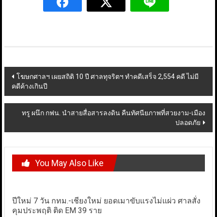
Post
โฆษกศาลฯ เผยสถิติ 10 ปี ศาลทุจริตฯ ทำคดีเสร็จ 2,554 คดี ไม่มี
คดีค้างเกินปี
navigation
ทรู ผนึก กฟน. นำสายสื่อสารลงดิน คืนทัศนียภาพที่สวยงาม-เมือง
ปลอดภัย
You May Also Like
ปีใหม่ 7 วัน กทม.-เชียงใหม่ ยอดเมาขับแรงไม่แผ่ว ศาลสั่ง
คุมประพฤติ ติด EM 39 ราย