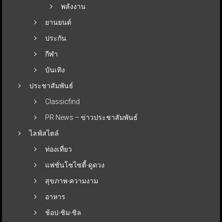
พลังงาน
ยานยนต์
ประกัน
กีฬา
บันเทิง
ประชาสัมพันธ์
Classicfind
PR News – ข่าวประชาสัมพันธ์
ไลฟ์สไตล์
ท่องเที่ยว
แฟชั่นโซไซตี้-ดูดวง
สุขภาพ-ความงาม
อาหาร
ช้อป-ชิม-ชิล