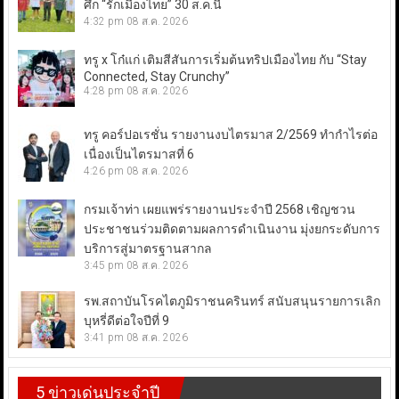
ศึก “รักเมืองไทย” 30 ส.ค.นี้
4:32 pm
08 ส.ค. 2026
ทรู x โก๋แก่ เติมสีสันการเริ่มต้นทริปเมืองไทย กับ “Stay
Connected, Stay Crunchy”
4:28 pm
08 ส.ค. 2026
ทรู คอร์ปอเรชั่น รายงานงบไตรมาส 2/2569 ทำกำไรต่อ
เนื่องเป็นไตรมาสที่ 6
4:26 pm
08 ส.ค. 2026
กรมเจ้าท่า เผยแพร่รายงานประจำปี 2568 เชิญชวน
ประชาชนร่วมติดตามผลการดำเนินงาน มุ่งยกระดับการ
บริการสู่มาตรฐานสากล
3:45 pm
08 ส.ค. 2026
รพ.สถาบันโรคไตภูมิราชนครินทร์ สนับสนุนรายการเลิก
บุหรี่ดีต่อใจปีที่ 9
3:41 pm
08 ส.ค. 2026
5 ข่าวเด่นประจำปี