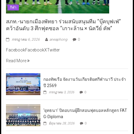
กีฬา
สภท.-นายกเมืองพัทยา ร่วมสนับสนุนทีม “บุ๊คบุฟเฟ่”
คว้าอันดับ 3 ศึกฟุตซอล “เกาะล้าน × นัควีย์ คัพ”
กรกฎาคม 6, 2026
aneaphong
0
FacebookFacebookXTwitter
Read More
กองทัพเรือ จัดงานวันเกียรติยศกีฬานาวี ประจำ
ปี 2569
กรกฎาคม 3, 2026
0
‘ยุทธนา’ ปิดอบรมผู้ฝึกสอนฟุตบอลหลักสูตร FAT
G-Diploma
มิถุนายน 28, 2026
0