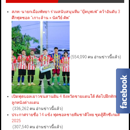
สภท.-นายกเมืองพัทยา ร่วมสนับสนุนทีม “บุ๊คบุฟเฟ่” คว้าอันดับ 3
ศึกฟุตซอล “เกาะล้าน × นัควีย์ คัพ”
(554,090 คน อ่านข่าวนี้แล้ว)
เปิดฟุตบอลเยาวชนสานฝัน 4 จังหวัดชายแดนใต้ คัดไปฝึกทักษะ
ลูกหนังต่างแดน
(336,262 คน อ่านข่าวนี้แล้ว)
ประกาศรายชื่อ 14 แข้ง ฟุตซอลชายทีมชาติไทย ชุดสู้ศึกซีเกมส์
2025
(307,540 คน อ่านข่าวนี้แล้ว)