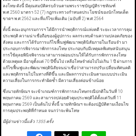
ลงโทษ ดังนี้ มีคุณสมบัติครบถ้วนตามพระราชบัญญัติราชทัณฑ์
พ.ศ.2560 มาตรา 52 (7) กฎกระทรวงกำหนดประโยชน์ของนักโทษเด็ด
ขาดฯ พ.ศ.2562 และที่แก้ไขเพิ่มเติม (ฉบับที่ 2) พ.ศ.2564
ทั้งนี้ คณะอนุกรรมการฯ ได้มีการนำพฤติการณ์แห่งคดี ระยะเวลาการคุม
ประพฤติ ความน่าเชื่อถือของผู้อุปการะ ผลกระทบด้านความปลอดภัยของ
สังคม และการได้รับการแก้ไขฟื้นฟูพัฒนาพฤตินิสัยภายในเรือนจำ มา
ประกอบการพิจารณาพักการลงโทษ ประกอบกับมีเหตุผลพิเศษสนับสนุน
การใช้ดุลยพินิจพิจารณาสามารถผ่อนปรนให้ได้รับการพักการลงโทษ
ด้วยเหตุผล มีอายุตั้งแต่ 70 ปีขึ้นไป เหลือโทษจำต่อไปไม่เกิน 1 ปี ผ่านการ
แก้ไขฟื้นฟูและพัฒนาพฤตินิสัยจนน่าเชื่อว่าสามารถปรับเปลี่ยนทัศนคติ
และพฤติกรรมไปในทางที่ดีขึ้น และมีผลการประเมินตามแบบประเมิน
ความเสี่ยงในการกระทำผิดซ้ำ มีความเสี่ยงค่อนข้างน้อย
ซึ่งนายทักษิณฯ จะเข้าเกณฑ์การพักการลงโทษกรณีปกติในวันที่ 10
พฤษภาคม 2569 และสามารถปล่อยตัวคุมประพฤติได้ตั้งแต่วันที่ 11
พฤษภาคม 2569 เป็นต้นไป ทั้งนี้ นายทักษิณฯ จะต้องปฏิบัติตามเงื่อนไข
การคุมประพฤติที่กำหนด จนกว่าจะพ้นโทษ
มีผู้อ่านข่าวนี้แล้ว 1355 ครั้ง