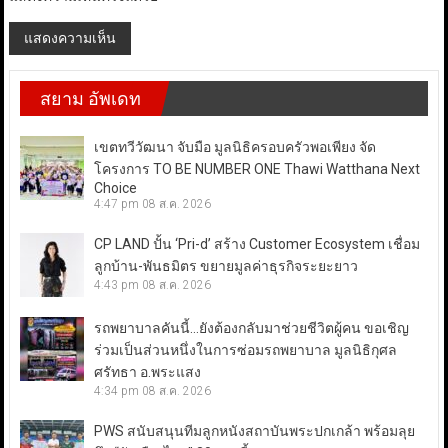
สยาม อัพเดท
เขตทวีวัฒนา จับมือ มูลนิธิครอบครัวพอเพียง จัด
โครงการ TO BE NUMBER ONE Thawi Watthana Next
Choice
4:47 pm
08 ส.ค. 2026
CP LAND ปั้น ‘Pri-d’ สร้าง Customer Ecosystem เชื่อม
ลูกบ้าน-พันธมิตร ขยายมูลค่าธุรกิจระยะยาว
4:43 pm
08 ส.ค. 2026
รถพยาบาลคันนี้…ยังต้องกลับมาช่วยชีวิตผู้คน ขอเชิญ
ร่วมเป็นส่วนหนึ่งในการซ่อมรถพยาบาล มูลนิธิกุศล
ศรัทธา อ.พระแสง
4:34 pm
08 ส.ค. 2026
PWS สนับสนุนทีมลูกหนังสถาบันพระปกเกล้า พร้อมลุย