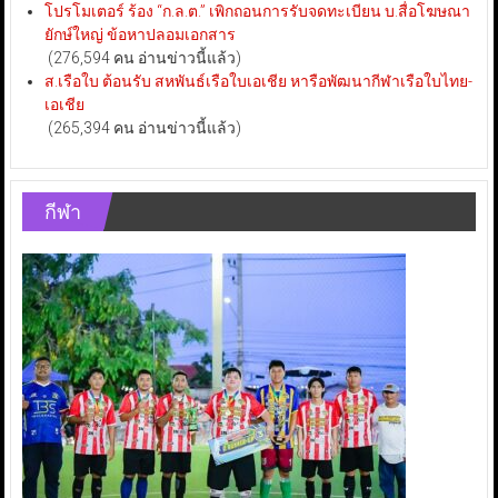
โปรโมเตอร์ ร้อง “ก.ล.ต.” เพิกถอนการรับจดทะเบียน บ.สื่อโฆษณา
ยักษ์ใหญ่ ข้อหาปลอมเอกสาร
(276,594 คน อ่านข่าวนี้แล้ว)
ส.เรือใบ ต้อนรับ สหพันธ์เรือใบเอเชีย หารือพัฒนากีฬาเรือใบไทย-
เอเชีย
(265,394 คน อ่านข่าวนี้แล้ว)
กีฬา