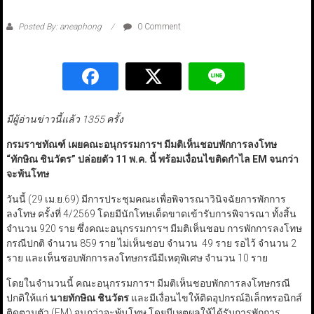
Posted By: aneaphong
0 Comment
มีผู้อ่านข่าวนี้แล้ว 1355 ครั้ง
กรมราชทัณฑ์ เผยคณะอนุกรรมการฯ มีมติเห็นชอบพักการลงโทษ
“
ทักษิณ ชินวัตร
”
ปล่อยตัว 11 พ.ค. นี้ พร้อมเงื่อนไขติดกำไล
EM
จนกว่า
จะพ้นโทษ
วันนี้ (29 เม.ย.69) มีการประชุมคณะเพื่อพิจารณาวินิจฉัยการพักการ
ลงโทษ ครั้งที่ 4/2569 โดยมีนักโทษเด็ดขาดเข้ารับการพิจารณา ทั้งสิ้น
จำนวน 920 ราย ซึ่งคณะอนุกรรมการฯ มีมติเห็นชอบ การพักการลงโทษ
กรณีปกติ จำนวน 859 ราย ไม่เห็นชอบ จำนวน 49 ราย รอไว้ จำนวน 2
ราย และเห็นชอบพักการลงโทษกรณีมีเหตุพิเศษ จำนวน 10 ราย
โดยในจำนวนนี้ คณะอนุกรรมการฯ มีมติเห็นชอบพักการลงโทษกรณี
ปกติให้แก่
นายทักษิณ ชินวัตร
และมีเงื่อนไขให้ติดอุปกรณ์อิเล็กทรอนิกส์
ติดตามตัว (EM) จนกว่าจะพ้นโทษ โดยมีเหตุผลให้ได้รับการพักการ