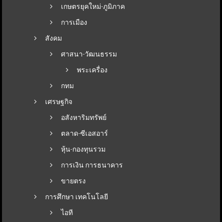
เกษตรยุคใหม่-ภูมิภาค
การเมือง
สังคม
ศาสนา-วัฒนธรรม
พระเครื่อง
กทม
เศรษฐกิจ
อสังหาริมทรัพย์
ตลาด-ซีเอสอาร์
หุ้น-กองทุนรวม
การเงิน การธนาคาร
ขายตรง
การศึกษา เทคโนโลยี
ไอที