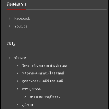
ติดต่อเรา
Facebook
Youtube
เมนู
ข่าวสาร
วิเคราะห์ บทความ ต่างประเทศ
พลังงาน-คมนาคม-โลจิสติกส์
อุตสาหกรรม-เออีซี-เอสเอมอี
อาชญากรรม
กระบวนการยุติธรรม
ภูมิภาค