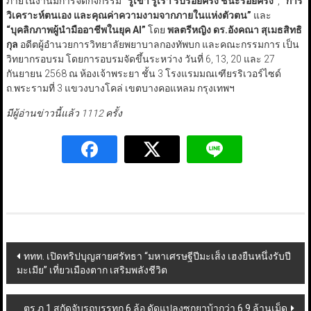
ภายในงานมีการจัดกิจกรรม
“
รู้เขา รู้เรา รบร้อยครั้ง ชนะร้อยครั้ง
”
,
“
การ
วิเคราะห์ตนเอง และคุณค่าความงามจากภายในแห่งตัวตน
”
และ
“
บุคลิกภาพผู้นำมืออาชีพในยุค AI”
โดย
พลตรีหญิง ดร.อังคณา สุเมธสิทธิ
กุล
อดีตผู้อำนวยการวิทยาลัยพยาบาลกองทัพบก และคณะกรรมการ เป็น
วิทยากรอบรม โดยการอบรมจัดขึ้นระหว่าง วันที่ 6, 13, 20 และ 27
กันยายน 2568 ณ ห้องเจ้าพระยา ชั้น 3 โรงแรมมณเฑียรริเวอร์ไซด์
ถ.พระรามที่ 3 แขวงบางโคล่ เขตบางคอแหลม กรุงเทพฯ
มีผู้อ่านข่าวนี้แล้ว 1112 ครั้ง
Post
ททท. เปิดทริปบุญสายศรัทธา “มหาเศรษฐีปีมะเส็ง เฮงยืนหนึ่งรับปี
มะเมีย” เที่ยวเมืองตาก เสริมพลังชีวิต
navigation
ตร.ภ.1 สกัดจับรถบรรทุก 6 ล้อ ดัดแปลงซุกยาบ้ากว่า 6.9 ล้านเม็ด