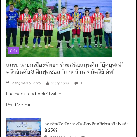
กีฬา
สภท.-นายกเมืองพัทยา ร่วมสนับสนุนทีม “บุ๊คบุฟเฟ่”
คว้าอันดับ 3 ศึกฟุตซอล “เกาะล้าน × นัควีย์ คัพ”
กรกฎาคม 6, 2026
aneaphong
0
FacebookFacebookXTwitter
Read More
กองทัพเรือ จัดงานวันเกียรติยศกีฬานาวี ประจำ
ปี 2569