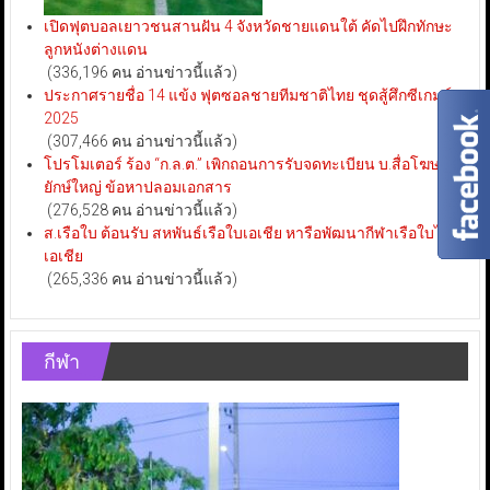
เปิดฟุตบอลเยาวชนสานฝัน 4 จังหวัดชายแดนใต้ คัดไปฝึกทักษะ
ลูกหนังต่างแดน
(336,196 คน อ่านข่าวนี้แล้ว)
ประกาศรายชื่อ 14 แข้ง ฟุตซอลชายทีมชาติไทย ชุดสู้ศึกซีเกมส์
2025
(307,466 คน อ่านข่าวนี้แล้ว)
โปรโมเตอร์ ร้อง “ก.ล.ต.” เพิกถอนการรับจดทะเบียน บ.สื่อโฆษณา
ยักษ์ใหญ่ ข้อหาปลอมเอกสาร
(276,528 คน อ่านข่าวนี้แล้ว)
ส.เรือใบ ต้อนรับ สหพันธ์เรือใบเอเชีย หารือพัฒนากีฬาเรือใบไทย-
เอเชีย
(265,336 คน อ่านข่าวนี้แล้ว)
กีฬา