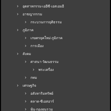
อุตสาหกรรม-เออีซี-เอสเอมอี
อาชญากรรม
กระบวนการยุติธรรม
ภูมิภาค
เกษตรยุคใหม่-ภูมิภาค
การเมือง
สังคม
ศาสนา-วัฒนธรรม
พระเครื่อง
กทม
เศรษฐกิจ
อสังหาริมทรัพย์
ตลาด-ซีเอสอาร์
หุ้น-กองทุนรวม