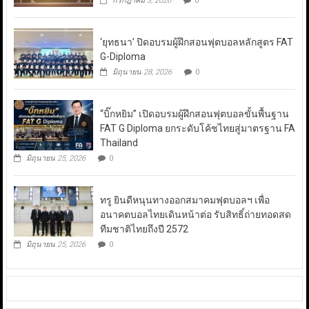
กรกฎาคม 3, 2026
0
‘ยุทธนา’ ปิดอบรมผู้ฝึกสอนฟุตบอลหลักสูตร FAT
G-Diploma
มิถุนายน 28, 2026
0
“บิ๊กหยิม” เปิดอบรมผู้ฝึกสอนฟุตบอลขั้นพื้นฐาน
FAT G Diploma ยกระดับโค้ชไทยสู่มาตรฐาน FA
Thailand
มิถุนายน 25, 2026
0
ทรู ยินดีหนุนทางออกสมาคมฟุตบอลฯ เพื่อ
อนาคตบอลไทยเดินหน้าต่อ รับสิทธิ์ถ่ายทอดสด
ทีมชาติไทยถึงปี 2572
มิถุนายน 25, 2026
0