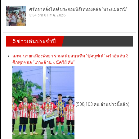
ศรัทธาหลั่งไหล! ประกอบพิธีเททองหล่อ “พระแม่ธรณี”
3:34 pm
01 ส.ค. 2026
5 ข่าวเด่นประจำปี
สภท.-นายกเมืองพัทยา ร่วมสนับสนุนทีม “บุ๊คบุฟเฟ่” คว้าอันดับ 3
ศึกฟุตซอล “เกาะล้าน × นัควีย์ คัพ”
(508,103 คน อ่านข่าวนี้แล้ว)