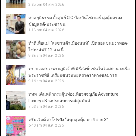
2:35 pm
04 ส.ค. 2026
ศาลยุติธรรม ตั้งศูนย์ CIC ป้องกันไซเบอร์ มุ่งคุ้มครอง
ข้อมูลคดี-ประชาชน
1:18 pm
04 ส.ค. 2026
ทำดีเพื่อแม่! “ลุงซานต้าเมืองนนท์” เปิดสอนขนมงาทอด-
ไข่หงส์ฟรี 12 ส.ค.นี้
9:38 am
04 ส.ค. 2026
ทร. บวงสรวงพระภูมิเจ้าที่ พิธีสงฆ์-เซ่นไหว้แม่ย่านางเรือ
พระราชพิธี เตรียมขบวนพยุหยาตราทางชลมารค
9:16 am
04 ส.ค. 2026
ททท. เดินหน้ากระตุ้นท่องเที่ยวผจญภัย Adventure
Luxury สร้างประสบการณ์สุดมันส์
7:53 am
04 ส.ค. 2026
ดรีมเวิลด์ ส่งโปรปัง “สนุกสุดคุ้ม มา 4 จ่าย 3”
6:40 am
04 ส.ค. 2026