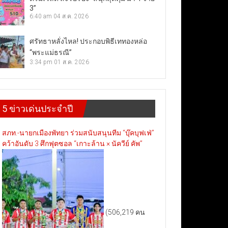
3”
6:40 am
04 ส.ค. 2026
ศรัทธาหลั่งไหล! ประกอบพิธีเททองหล่อ
“พระแม่ธรณี”
3:34 pm
01 ส.ค. 2026
5 ข่าวเด่นประจำปี
สภท.-นายกเมืองพัทยา ร่วมสนับสนุนทีม “บุ๊คบุฟเฟ่”
คว้าอันดับ 3 ศึกฟุตซอล “เกาะล้าน × นัควีย์ คัพ”
(506,219 คน