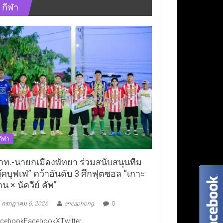
กีฬา
กีฬา
ภท.-นายกเมืองพัทยา ร่วมสนับสนุนทีม
ุ๊คบุฟเฟ่” คว้าอันดับ 3 ศึกฟุตซอล “เกาะ
าน × นัควีย์ คัพ”
กรกฎาคม 6, 2026
aneaphong
0
cebookFacebookXTwitter