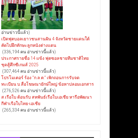
อ่านข่าวนี้แล้ว)
เปิดฟุตบอลเยาวชนสานฝัน 4 จังหวัดชายแดนใต้
คัดไปฝึกทักษะลูกหนังต่างแดน
(336,194 คน อ่านข่าวนี้แล้ว)
ประกาศรายชื่อ 14 แข้ง ฟุตซอลชายทีมชาติไทย
ชุดสู้ศึกซีเกมส์ 2025
(307,464 คน อ่านข่าวนี้แล้ว)
โปรโมเตอร์ ร้อง “ก.ล.ต.” เพิกถอนการรับจด
ทะเบียน บ.สื่อโฆษณายักษ์ใหญ่ ข้อหาปลอมเอกสาร
(276,526 คน อ่านข่าวนี้แล้ว)
ส.เรือใบ ต้อนรับ สหพันธ์เรือใบเอเชีย หารือพัฒนา
กีฬาเรือใบไทย-เอเชีย
(265,334 คน อ่านข่าวนี้แล้ว)