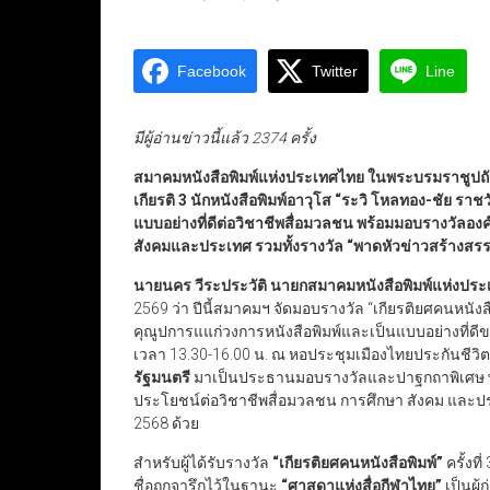
Facebook
Twitter
Line
มีผู้อ่านข่าวนี้แล้ว 2374 ครั้ง
สมาคมหนังสือพิมพ์แห่งประเทศไทย ในพระบรมราชูปถั
เกียรติ
3
นักหนังสือพิมพ์อาวุโส
“
ระวิ โหลทอง-ชัย ราชว
แบบอย่างที่ดีต่อวิชาชีพสื่อมวลชน พร้อมมอบรางวัลอ
สังคมและประเทศ รวมทั้งรางวัล
“
พาดหัวข่าวสร้างสรรค
นายนคร วีระประวัติ นายกสมาคมหนังสือพิมพ์แห่งปร
2569 ว่า ปีนี้สมาคมฯ จัดมอบรางวัล “เกียรติยศคนหนังสือพิมพ
คุณูปการแแก่วงการหนังสือพิมพ์และเป็นแบบอย่างที่ดี
เวลา 13.30-16.00 น. ณ หอประชุมเมืองไทยประกันชีวิ
รัฐมนตรี
มาเป็นประธานมอบรางวัลและปาฐกถาพิเศษ พร้อ
ประโยชน์ต่อวิชาชีพสื่อมวลชน การศึกษา สังคม และปร
2568 ด้วย
สำหรับผู้ได้รับรางวัล
“
เกียรติยศคนหนังสือพิมพ์
”
ครั้งที
ชื่อถูกจารึกไว้ในฐานะ
“
ศาสดาแห่งสื่อกีฬาไทย
”
เป็นผู้