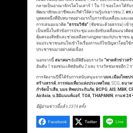
กลายเป็นอาณาจักรไดโนเสาร์ 1 ใน 10 ของโลก ได้รั
พัฒนาทักษะอาชีพและกีฬาให้ความรู้แก่เยาวชน 2.
ดร.ส
บุคคลหนึ่งที่มีบทบาทอย่างมากในการขับเคลื่อน แ
การเสนอแนวคิด
“
ธรรมวิชัย
”
(ชัยชนะด้วยธรรม) เข้าส
เป็นหนึ่งในหัวข้อการประชุม และยังขับเคลื่อนแนวคิด
คุ้มครองสิทธิและช่วยเหลือทางกฎหมายแก่ประชาชน 
จนประชาชนสนใจเข้าใจเรื่องการแก้ไขปัญหาโดยใช้กฎห
ประชาชนมาอย่างต่อเนื่อง
นอกจากนี้
สมาคมฯ
ยังมีพิธีมอบรางวัล
“
พาดหัวข่าวสร้า
อันดับ 1 รองชนะเลิศอันดับ 2 และ รางวัลชมเชยอีก 2 ร
การจัดงานปีนี้ได้รับการสนับสนุนจาก
บมจ.เมืองไทยประ
สร้างสรรค์
,
การท่องเที่ยวแห่งประเทศไทย
, SCG,
ธนาค
กำจัดน้ำเสีย
,
บมจ.ทิพยประกันภัย
,
BCPG
,
AIS
,
MBK
,
C
AirAsia
,
บ.อิมิแนนท์แอร์
,
TOA
,
THAPANIN
,
กาแฟ
24
มีผู้อ่านข่าวนี้แล้ว 2374 ครั้ง
Facebook
Twitter
Line