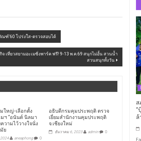
ทัณฑ์’60 โปร่งใส-ตรวจสอบได้
 เที่ยวสยามอะเมซิ่งพาร์ค ฟรี! 9-13 พ.ค.69 สนุกไม่อั้น สวนน้ำ
สวนสนุกทั้งวัน
ส
“บ
มใหญ่-เลือกตั้ง
อธิบดีกรมคุมประพฤติ ตรวจ
ล้
ฯ “อนันต์ นิลมา
เยี่ยมสำนักงานคุมประพฤติ
ับความไว้วางใจนั่ง
จ.เชียงใหม่
มัย
ธันวาคม 6, 2023
admin
0
 2024
aneaphong
0
Fa