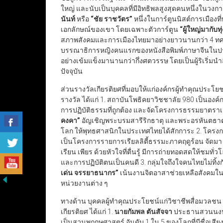
ใหญ่ และนับเป็นบุคคลที่มีอิทธิพลสูงสุดคนหนึ่งใน
นันท์
หรือ
“
ชัย ราชวัตร
”
หนึ่งในการ์ตูนนิสต์การเมืองท
เอกลักษณ์ของเขา โดยเฉพาะตัวการ์ตูน
“
ผู้ใหญ่มากับท
สภาพสังคมและการเมืองไทยมาอย่างยาวนานกว่า 4 ท
บรรณาธิการหญิงคนแรกของหนังสือพิมพ์ภาษาจีนในประ
อย่างเข้มแข็งมานานกว่ากึ่งศตวรรษ โดยเป็นผู้ริเริ่ม
ปัจจุบัน
ส่วนรางวัลเกียรติยศที่มอบให้แก่องค์กรผู้ทำคุณประโ
รางวัล ได้แก่ 1. สถาบันโพธิคยาวิชชาลัย 980 เป็นองค
การปฏิบัติธรรมที่ถูกต้อง และจัดโครงการธรรมยาต
คงคา
”
อัญเชิญพระบรมสารีริกธาตุ และพระอรหันตธาตุ
โลก ให้พุทธศาสนิกในประเทศไทยได้สักการะ 2. โครงก
เป็นโครงการรายการเรียลลิตี้ธรรมะภาคฤดูร้อน จัดมา 
เรียน เพียร ด้วยหัวใจที่ตื่นรู้ มีการถ่ายทอดสดให้ชมทั่
และการปฏิบัติตนเป็นคนดี 3. กลุ่มใจถึงใจคนไทยไม่ทิ้ง
เด่น จรรยาธนากร
”
เน้นงานจิตอาสาช่วยเหลือสังคมในเ
หน่วยงานต่าง ๆ
ทางด้าน บุคคลผู้ทำคุณประโยชน์แก่วิชาชีพสื่อมวลชน 
เกียรติยศ ได้แก่ 1.
นายกัมพล ตันสัจจา
ประธานสวนนงนุช
เป็นสวนพฤกษศาสตร์ อันดับ 1 ใน 5 ของโลกที่มีชื่อเ