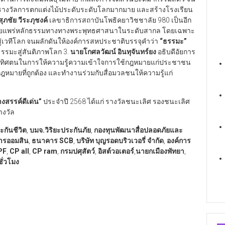
บรางวัลการตกแต่งไม้ประดับระดับโลกมากมาย และสร้างโรงเรียน
ุภชัย วีระภุชงค์
เลขาธิการสถาบันโพธิคยาวิชชาลัย 980 เป็นอีก
ละเผยแพร่หลักธรรมทางทางพระพุทธศาสนาในระดับสากล โดยเฉพาะ
ู่เวทีโลก จนผลักดันให้องค์การสหประชาติบรรจุคำว่า
“
ธรรมะ
”
ธรรมะสู่สันติภาพโลก 3.
นายโกศลวัฒน์ อินทุจันทร์ยง
อธิบดีอัยการ
อุทิศตนในการให้ความรู้ความเข้าใจการใช้กฎหมายแก่ประชาชน
มายที่ถูกต้อง และทำงานร่วมกับสื่อมวลชนให้ความรู้แก่
งสรรค์ดีเด่น
”
ประจำปี 2568 ได้แก่ รางวัลชนะเลิศ รองชนะเลิศ
างวัล
กันชีวิต
,
บมจ.วิริยะประกันภัย
,
กองทุนพัฒนาสื่อปลอดภัยและ
ารออมสิน
,
ธนาคาร SCB
,
บริษัท บุญรอดบริวเวอรี่ จำกัด
,
องค์การ
PF
,
CP all
,
CP ram
,
กรมปศุสัตว์
,
อิสต์วอเตอร์
,
นายกเมืองพัทยา
,
ชั่วโมง