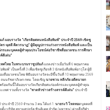
มภ์ มอบรางวัล
“
เกียรติยศคนหนังสือพิมพ์
”
ประจำปี 2569 เชิดชู
ัตร-ผุสดี คีตวรนาฏ
”
ผู้มีคุณูปการแก่วงการหนังสือพิมพ์ และเป็น
งค์กรและบุคคลผู้ทำคุณประโยชน์ต่อวิชาชีพสื่อมวลชน การศึกษา
์ดีเด่น
”
ะเทศไทย ในพระบรมราชูปถัมภ์
แถลงข่าวเมื่อวันที่ 6 พฤษภาคม
์” เป็นครั้งที่ 3 เพื่อเชิดชูเกียรติ 3 นักหนังสือพิมพ์อาวุโส ผู้มี
ของสื่อมวลชนไทย พิธีมอบรางวัลจะมีขึ้นวันที่ 10 พฤษภาคม 2569
ต ถนนรัชดาภิเษก กทม. โดยเชิญ
นายชวน หลีกภัย อดีตนายก
มกันนี้ได้มอบรางวัลเกียรติยศแก่องค์กรและบุคคลผู้ทำคุณ
ะเทศ รวมทั้งรางวัล
“
พาดหัวข่าวสร้างสรรค์ดีเด่น
”
ประจำปี
่ 3 ประจำปี 2569 จำนวน 3 คน ได้แก่ 1.
นายระวิ โหลทอง
บุคคลที่
ก่อตั้ง บริษัท สยามสปอร์ต ซินดิเคท จำกัด (มหาชน) ค่ายสื่อกีฬา