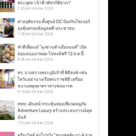
พระกุศล ‘เจ้าฟ้าพัชรกิติยาภา’
2:35 pm
04 ส.ค. 2026
ศาลยุติธรรม ตั้งศูนย์ CIC ป้องกันไซเบอร์
มุ่งคุ้มครองข้อมูลคดี-ประชาชน
1:18 pm
04 ส.ค. 2026
ทำดีเพื่อแม่! “ลุงซานต้าเมืองนนท์” เปิด
สอนขนมงาทอด-ไข่หงส์ฟรี 12 ส.ค.นี้
9:38 am
04 ส.ค. 2026
ทร. บวงสรวงพระภูมิเจ้าที่ พิธีสงฆ์-เซ่น
ไหว้แม่ย่านางเรือพระราชพิธี เตรียม
ขบวนพยุหยาตราทางชลมารค
9:16 am
04 ส.ค. 2026
ททท. เดินหน้ากระตุ้นท่องเที่ยวผจญภัย
Adventure Luxury สร้างประสบการณ์สุด
มันส์
7:53 am
04 ส.ค. 2026
ดรีมเวิลด์ ส่งโปรปัง “สนุกสุดคุ้ม มา 4 จ่าย