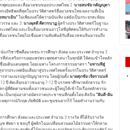
วงการฟุตบอลและสื่อมวลชนของประเทศไทย 2.
นายสมชัย กตัญญุตา
ี่ทรงอิทธิพลที่สุดในประวัติศาสตร์สื่อมวลชนไทย ผลงานที่เป็น
ุ่งหมาเมิน
”
ไม่เพียงแต่ให้ความบันเทิง แต่ยังเป็นกระจกสะท้อน
ศวรรษ และ 3.
นางผุสดี คีตวรนาฏ
ผู้สร้างประวัติศาสตร์ในฐานะ
เทศไทย และเป็นสื่อมวลชนอาวุโสที่อุทิศตนให้กับการทำงาน
นำสื่อมวลชนไทยไปเชื่อมความสัมพันธ์กับสื่อมวลชนจีนมาจนถึง
ยชน์แก่วิชาชีพสื่อมวลชน การศึกษา สังคม และประเทศ จำนวน 3
์กรที่ส่งเสริมการเผยแพร่พระพุทธศาสนาในทุกมิติ ให้คนเข้าใจหลัก
ราเชื่อมดินแดนพุทธ โดยเฉพาะโครงการธรรมยาตรา
“
มหานทีสู่
จากประเทศอินเดียมาสู่ประเทศไทยครั้งแรกในประวัติศาสตร์
ารสามเณรปลูกปัญญาธรรม โดยผู้ก่อตั้ง
นายศุภชัย เจียรวนนท์
12 ปี คัดเลือกเยาวชนอายุ 7-12 ปี บรรพชาศึกษาหลักธรรม รัก
วโลก ผู้ที่ติดตามชมทั้งเยาวชนและผู้ใหญ่ได้เข้าใจเรื่องหลักธรรม
กัน เป็นกลุ่มอาสาสมัครภาคประชาชนที่ก่อตั้งโดย ศิลปิน
“
ฝันดี-ฝัน
หตุการณ์วิกฤต ภัยพิบัติ และชุมชนยากไร้ โดยทำงานร่วมกับ
การศึกษา สังคม และประเทศ จำนวน 3 รางวัล ที่ได้รับรางวัล
 พัทยา จ.ชลบุรี ผู้พลิกโฉมเปลี่ยนสวนผลไม้ธรรมดาให้กลาย
สียงด้านการสะสมพันธุ์ไม้หายากและการจัดสวนปะติมากรรมสัตว์ จน