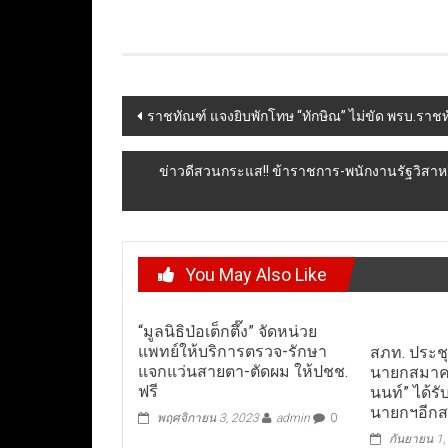
Post
ราชทัณฑ์ แจงยิบพักโทษ “ทักษิณ” ไม่ขัด พรบ.ราช
navigation
ข่าวดีสวนกระแส!! ข้าราชการ-พนักงานรัฐวิสาหกิจ
You May Also Like
“มูลนิธิป่อเต็กตึ๊ง” จัดหน่วย
แพทย์ให้บริการตรวจ-รักษา
สภท. ประชุ
แจกแว่นสายตา-ตัดผม ให้ปชช.
นายกสมาคม
ฟรี
นนท์” ได้ร
นายกฯอีกส
พฤศจิกายน 3, 2023
admin
0
กันยายน 1,