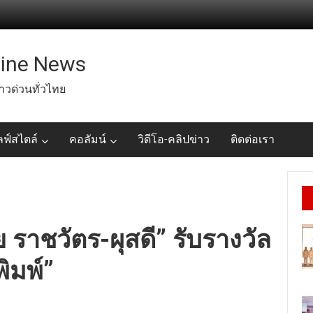
line News
่าวด่วนทั่วไทย
ลฟ์สไตล์
คอลัมน์
วิดีโอ-คลิปข่าว
ติดต่อเรา
 ราชวัตร-ผุสดี” รับรางวัล
ิมพ์”