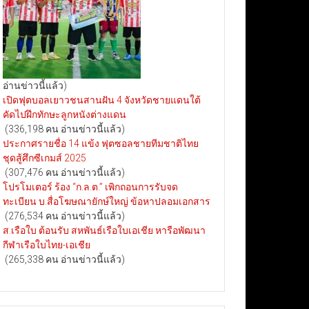
อ่านข่าวนี้แล้ว)
เปิดฟุตบอลเยาวชนสานฝัน 4 จังหวัดชายแดนใต้
คัดไปฝึกทักษะลูกหนังต่างแดน
(336,198 คน อ่านข่าวนี้แล้ว)
ประกาศรายชื่อ 14 แข้ง ฟุตซอลชายทีมชาติไทย
ชุดสู้ศึกซีเกมส์ 2025
(307,476 คน อ่านข่าวนี้แล้ว)
โปรโมเตอร์ ร้อง “ก.ล.ต.” เพิกถอนการรับจด
ทะเบียน บ.สื่อโฆษณายักษ์ใหญ่ ข้อหาปลอมเอกสาร
(276,534 คน อ่านข่าวนี้แล้ว)
ส.เรือใบ ต้อนรับ สหพันธ์เรือใบเอเชีย หารือพัฒนา
กีฬาเรือใบไทย-เอเชีย
(265,338 คน อ่านข่าวนี้แล้ว)