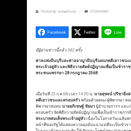
Posted By: aneaphong
0 Comment
Facebook
Twitter
Line
มีผู้อ่านข่าวนี้แล้ว 582 ครั้ง
ศาลแพ่งมีนบุรีและศาลอาญามีนบุรีแผนกคดีเยาวชนแ
พระเจ้าอยู่หัว และพิธีถวายสัตย์ปฏิญาณเพื่อเป็นข้ารา
พระชนมพรรษา 28 กรกฎาคม 2568
เมื่อวันที่ 25 ก.ค.68 เวลา 14.00 น.
นายสุพจน์ ปรีชายิ่ง
คดีเยาวชนและครอบครัว
พร้อมด้วยคณะผู้พิพากษา ค
พิพากษาสมทบ
นายอภิเชษฐ์ ชัยมา
ผู้อำนวยการฯ และเ
ครอบครัว จัดพิธีถวายสัตย์ปฏิญาณเพื่อเป็นข้าราชกา
พระบาทสมเด็จพระเจ้าอยู่หัว
เนื่องในโอกาสวันเฉลิมพ
หน้าที่ของรัฐได้แสดงความมุ่งมั่นแน่วแน่ที่จะเป็นข้า
ในฐานะข้าของแผ่นดินให้เกิดประโยชน์สุขแก่ประชาชน