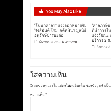
You May Also Like
“โฆษกศาลฯ” แจงออกหมายจับ
“ศาลภาษีอ
‘รังสิมันต์ โรม’ คดีหมิ่นฯ มูลนิธิ
ที่ทำการให
อนุรักษ์ป่ารอยต่อ
แจ้งวัฒนะ 
บริการ 2 ส.ค
มีนาคม 25, 2022
admin
0
สิงหาคม 2,
ใส่ความเห็น
อีเมลของคุณจะไม่แสดงให้คนอื่นเห็น
ช่องข้อมูลจำเป็
ความเห็น
*