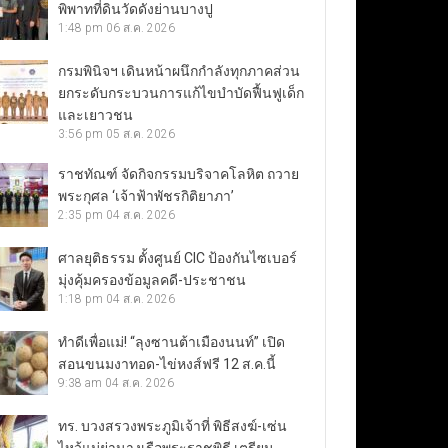
พิพาทที่ดินวัดดังย่านบางปู
1:48 pm
06 ส.ค. 2026
กรมพินิจฯ เดินหน้าผนึกกำลังทุกภาคส่วน
ยกระดับกระบวนการแก้ไขบำบัดฟื้นฟูเด็ก
และเยาวชน
3:56 pm
05 ส.ค. 2026
ราชทัณฑ์ จัดกิจกรรมบริจาคโลหิต ถวาย
พระกุศล ‘เจ้าฟ้าพัชรกิติยาภา’
2:35 pm
04 ส.ค. 2026
ศาลยุติธรรม ตั้งศูนย์ CIC ป้องกันไซเบอร์
มุ่งคุ้มครองข้อมูลคดี-ประชาชน
1:18 pm
04 ส.ค. 2026
ทำดีเพื่อแม่! “ลุงซานต้าเมืองนนท์” เปิด
สอนขนมงาทอด-ไข่หงส์ฟรี 12 ส.ค.นี้
9:38 am
04 ส.ค. 2026
ทร. บวงสรวงพระภูมิเจ้าที่ พิธีสงฆ์-เซ่น