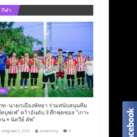
กีฬา
กีฬา
ภท.-นายกเมืองพัทยา ร่วมสนับสนุนทีม
ุ๊คบุฟเฟ่” คว้าอันดับ 3 ศึกฟุตซอล “เกาะ
าน × นัควีย์ คัพ”
กรกฎาคม 6, 2026
aneaphong
0