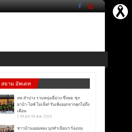
สยาม อัพเดท
ทล.ลำปาง รวบหนุ่มฉี่ม่วง ขี่จยย. ซุก
ยาบ้า-ไอซ์ ไม่เข็ด! รับเพิ่งออกจากคุกไม่ถึง
เดือน
2:49 pm
06 ส.ค. 2026
ชาวบ้านออมทอง บุกทำเนียบฯ ร้องปม