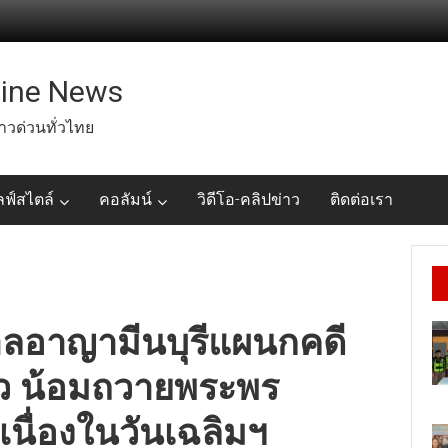
line News
่าวด่วนทั่วไทย
ลฟ์สไตล์
คอลัมน์
วิดีโอ-คลิปข่าว
ติดต่อเรา
าลอาญามีนบุรีแผนกคดี
ว น้อมถวายพระพร
เนื่องในวันเฉลิมฯ