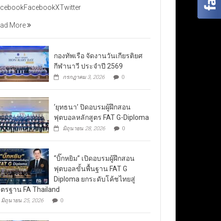
cebookFacebookXTwitter
ad More
กองทัพเรือ จัดงานวันเกียรติยศ
กีฬานาวี ประจำปี 2569
กรกฎาคม 3, 2026
0
‘ยุทธนา’ ปิดอบรมผู้ฝึกสอน
ฟุตบอลหลักสูตร FAT G-Diploma
มิถุนายน 28, 2026
0
“บิ๊กหยิม” เปิดอบรมผู้ฝึกสอน
ฟุตบอลขั้นพื้นฐาน FAT G
Diploma ยกระดับโค้ชไทยสู่
ตรฐาน FA Thailand
มิถุนายน 25, 2026
0