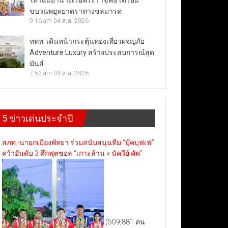
ไหว้แม่ย่านางเรือพระราชพิธี เตรียม
ขบวนพยุหยาตราทางชลมารค
9:16 am
04 ส.ค. 2026
ททท. เดินหน้ากระตุ้นท่องเที่ยวผจญภัย
Adventure Luxury สร้างประสบการณ์สุด
มันส์
7:53 am
04 ส.ค. 2026
5 ข่าวเด่นประจำปี
สภท.-นายกเมืองพัทยา ร่วมสนับสนุนทีม “บุ๊คบุฟเฟ่”
คว้าอันดับ 3 ศึกฟุตซอล “เกาะล้าน × นัควีย์ คัพ”
(509,881 คน