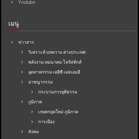
Youtube
เมนู
ข่าวสาร
วิเคราะห์ บทความ ต่างประเทศ
พลังงาน-คมนาคม-โลจิสติกส์
อุตสาหกรรม-เออีซี-เอสเอมอี
อาชญากรรม
กระบวนการยุติธรรม
ภูมิภาค
เกษตรยุคใหม่-ภูมิภาค
การเมือง
สังคม