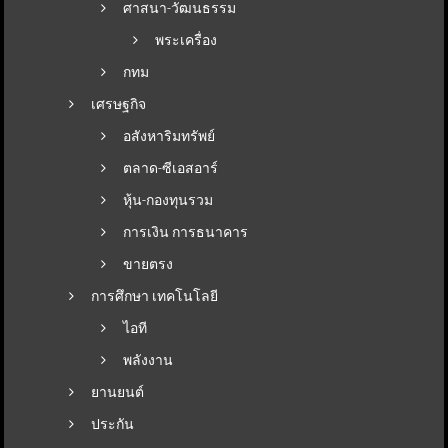
ศาสนา-วัฒนธรรม
พระเครื่อง
กทม
เศรษฐกิจ
อสังหาริมทรัพย์
ตลาด-ซีเอสอาร์
หุ้น-กองทุนรวม
การเงิน การธนาคาร
ขายตรง
การศึกษา เทคโนโลยี
ไอที
พลังงาน
ยานยนต์
ประกัน