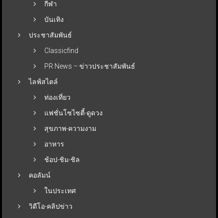
กีฬา
บันเทิง
ประชาสัมพันธ์
Classicfind
PR News – ข่าวประชาสัมพันธ์
ไลฟ์สไตล์
ท่องเที่ยว
แฟชั่นโซไซตี้-ดูดวง
สุขภาพ-ความงาม
อาหาร
ช้อป-ชิม-ชิล
คอลัมน์
ในประเทศ
วิดีโอ-คลิปข่าว