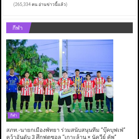
(265,334 คน อ่านข่าวนี้แล้ว)
กีฬา
กีฬา
สภท.-นายกเมืองพัทยา ร่วมสนับสนุนทีม “บุ๊คบุฟเฟ่”
คว้าอันดับ 3 ศึกฟุตซอล “เกาะล้าน × นัควีย์ คัพ”