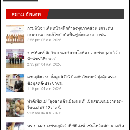
สยาม อัพเดท
กรมพินิจฯ เดินหน้าผนึกกำลังทุกภาคส่วน ยกระดับ
กระบวนการแก้ไขบำบัดฟื้นฟูเด็กและเยาวชน
3:56 pm
05 ส.ค. 2026
ราชทัณฑ์ จัดกิจกรรมบริจาคโลหิต ถวายพระกุศล ‘เจ้า
ฟ้าพัชรกิติยาภา’
2:35 pm
04 ส.ค. 2026
ศาลยุติธรรม ตั้งศูนย์ CIC ป้องกันไซเบอร์ มุ่งคุ้มครอง
ข้อมูลคดี-ประชาชน
1:18 pm
04 ส.ค. 2026
ทำดีเพื่อแม่! “ลุงซานต้าเมืองนนท์” เปิดสอนขนมงาทอด-
ไข่หงส์ฟรี 12 ส.ค.นี้
9:38 am
04 ส.ค. 2026
ทร. บวงสรวงพระภูมิเจ้าที่ พิธีสงฆ์-เซ่นไหว้แม่ย่านางเรือ