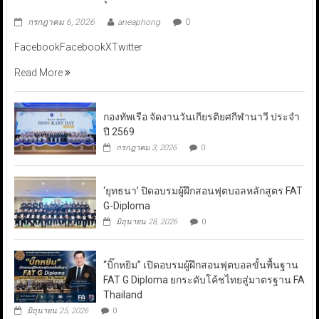
กรกฎาคม 6, 2026
aneaphong
0
FacebookFacebookXTwitter
Read More
กองทัพเรือ จัดงานวันเกียรติยศกีฬานาวี ประจำ
ปี 2569
กรกฎาคม 3, 2026
0
‘ยุทธนา’ ปิดอบรมผู้ฝึกสอนฟุตบอลหลักสูตร FAT
G-Diploma
มิถุนายน 28, 2026
0
“บิ๊กหยิม” เปิดอบรมผู้ฝึกสอนฟุตบอลขั้นพื้นฐาน
FAT G Diploma ยกระดับโค้ชไทยสู่มาตรฐาน FA
Thailand
มิถุนายน 25, 2026
0