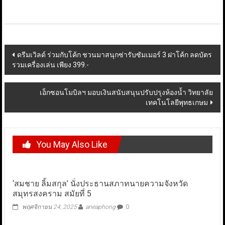
Post
ดรีมเวิลด์ ร่วมกับโค้ก ชวนมาสนุกซ่ารับซัมเมอร์ 3 ฝาโค้ก ลดบัตร
รวมเครื่องเล่น เพียง 399.-
navigation
เอ็กซอนโมบิลฯ มอบเงินสนับสนุนปรับปรุงห้องน้ำ วิทยาลัย
เทคโนโลยีพุทธเกษม
You May Also Like
‘สมชาย ลิ้มสกุล’ นั่งประธานสภาทนายความจังหวัด
สมุทรสงคราม สมัยที่ 5
พฤศจิกายน 24, 2025
aneaphong
0