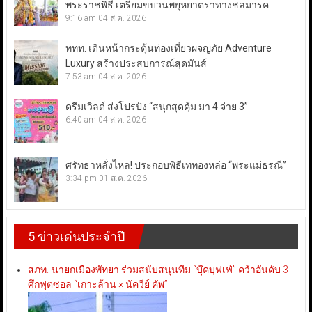
พระราชพิธี เตรียมขบวนพยุหยาตราทางชลมารค
9:16 am
04 ส.ค. 2026
ททท. เดินหน้ากระตุ้นท่องเที่ยวผจญภัย Adventure
Luxury สร้างประสบการณ์สุดมันส์
7:53 am
04 ส.ค. 2026
ดรีมเวิลด์ ส่งโปรปัง “สนุกสุดคุ้ม มา 4 จ่าย 3”
6:40 am
04 ส.ค. 2026
ศรัทธาหลั่งไหล! ประกอบพิธีเททองหล่อ “พระแม่ธรณี”
3:34 pm
01 ส.ค. 2026
5 ข่าวเด่นประจำปี
สภท.-นายกเมืองพัทยา ร่วมสนับสนุนทีม “บุ๊คบุฟเฟ่” คว้าอันดับ 3
ศึกฟุตซอล “เกาะล้าน × นัควีย์ คัพ”