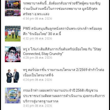
รถพยาบาลคันนี้…ยังต้องกลับมาช่วยชีวิตผู้คน ขอเชิญ
ร่วมเป็นส่วนหนึ่งในการซ่อมรถพยาบาล มูลนิธิกุศล
ศรัทธา อ.พระแสง
4:34 pm
08 ส.ค. 2026
PWS สนับสนุนทีมลูกหนังสถาบันพระปกเกล้า พร้อมลุย
ศึก “รักเมืองไทย” 30 ส.ค.นี้
4:32 pm
08 ส.ค. 2026
ทรู x โก๋แก่ เติมสีสันการเริ่มต้นทริปเมืองไทย กับ “Stay
Connected, Stay Crunchy”
4:28 pm
08 ส.ค. 2026
ทรู คอร์ปอเรชั่น รายงานงบไตรมาส 2/2569 ทำกำไรต่อ
เนื่องเป็นไตรมาสที่ 6
4:26 pm
08 ส.ค. 2026
กรมเจ้าท่า เผยแพร่รายงานประจำปี 2568 เชิญชวน
ประชาชนร่วมติดตามผลการดำเนินงาน มุ่งยกระดับการ
บริการสู่มาตรฐานสากล
3:45 pm
08 ส.ค. 2026