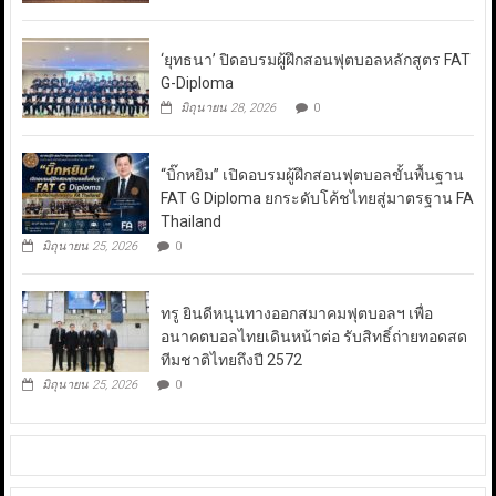
‘ยุทธนา’ ปิดอบรมผู้ฝึกสอนฟุตบอลหลักสูตร FAT
G-Diploma
มิถุนายน 28, 2026
0
“บิ๊กหยิม” เปิดอบรมผู้ฝึกสอนฟุตบอลขั้นพื้นฐาน
FAT G Diploma ยกระดับโค้ชไทยสู่มาตรฐาน FA
Thailand
มิถุนายน 25, 2026
0
ทรู ยินดีหนุนทางออกสมาคมฟุตบอลฯ เพื่อ
อนาคตบอลไทยเดินหน้าต่อ รับสิทธิ์ถ่ายทอดสด
ทีมชาติไทยถึงปี 2572
มิถุนายน 25, 2026
0