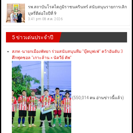
รพ.สถาบันโรคไตภูมิราชนครินทร์ สนับสนุนรายการเลิก
บุหรี่ดีต่อใจปีที่ 9
3:41 pm
08 ส.ค. 2026
5 ข่าวเด่นประจำปี
สภท.-นายกเมืองพัทยา ร่วมสนับสนุนทีม “บุ๊คบุฟเฟ่” คว้าอันดับ 3
ศึกฟุตซอล “เกาะล้าน × นัควีย์ คัพ”
(550,014 คน อ่านข่าวนี้แล้ว)