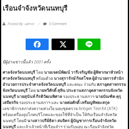
เรือนจำจังหวัดนนทบุรี
Posted By: admin
0 Comment
มีผู้อ่านข่าวนี้แล้ว 2001 ครั้ง
ศาลจังหวัดนนทบุรี
โดย
นายเจตน์พัฒน์ วารีเจริญชัย ผู้พิพากษาหัวหน้า
ศาลจังหวัดนนทบุรี
พร้อมด้วย
นางสุรารักษ์ กิจสโชค ผู้อำนวยการสำนัก
อำนวยการประจำศาลจังหวัดนนทบุรี
และคณะ ร่วมกับ
สภาอุตสาหกรรม
จังหวัดนนทบุรี
โดย
นายทวีศักดิ์ สุทิน ประธานสภาอุตสาหกรรมจังหวัด
นนทบุรี
นายสุนันท์ กีรติวัฒนพิศาล
รองประธานสภาฯ
นายบัณฑิต คุรุ
เสถียรกิจ
รองประธานสภาฯ และ
นายต่อศักดิ์ เหรียญทิพยะสกุล
เลขาธิการสภาส่งความห่วงใย มอบชุดตรวจ Antigen Test Kit (ATK)
พร้อมเครื่องอุปโภคบริโภคและของใช้ที่จำเป็น ให้กับเรือนจำจังหวัด
นนทบุรี โดยมี
นางสาวปรีย์ธิดา สมจิตร ผู้บัญชาการเรือนจำจังหวัด
นนทบุรี
และเจ้าเจ้าหน้าที่เรือนจำฯ ร่วมรับมอบ ณ เรือนจำจังหวัด