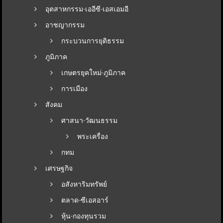
อุตสาหกรรม-เออีซี-เอสเอมอี
อาชญากรรม
กระบวนการยุติธรรม
ภูมิภาค
เกษตรยุคใหม่-ภูมิภาค
การเมือง
สังคม
ศาสนา-วัฒนธรรม
พระเครื่อง
กทม
เศรษฐกิจ
อสังหาริมทรัพย์
ตลาด-ซีเอสอาร์
หุ้น-กองทุนรวม