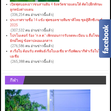
เปิดฟุตบอลเยาวชนสานฝัน 4 จังหวัดชายแดนใต้ คัดไปฝึกทักษะ
ลูกหนังต่างแดน
(336,254 คน อ่านข่าวนี้แล้ว)
ประกาศรายชื่อ 14 แข้ง ฟุตซอลชายทีมชาติไทย ชุดสู้ศึกซีเกมส์
2025
(307,532 คน อ่านข่าวนี้แล้ว)
โปรโมเตอร์ ร้อง “ก.ล.ต.” เพิกถอนการรับจดทะเบียน บ.สื่อโฆษณา
ยักษ์ใหญ่ ข้อหาปลอมเอกสาร
(276,586 คน อ่านข่าวนี้แล้ว)
ส.เรือใบ ต้อนรับ สหพันธ์เรือใบเอเชีย หารือพัฒนากีฬาเรือใบไทย-
เอเชีย
(265,388 คน อ่านข่าวนี้แล้ว)
กีฬา