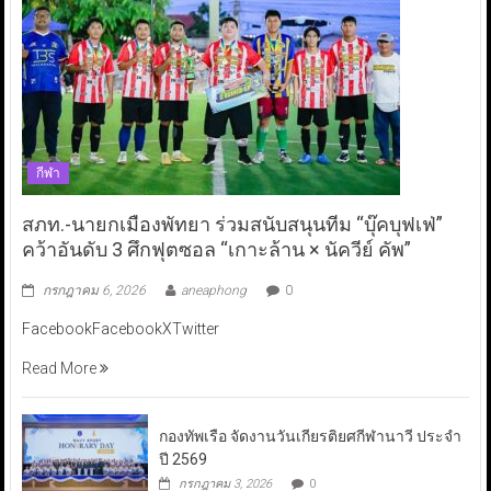
กีฬา
สภท.-นายกเมืองพัทยา ร่วมสนับสนุนทีม “บุ๊คบุฟเฟ่”
คว้าอันดับ 3 ศึกฟุตซอล “เกาะล้าน × นัควีย์ คัพ”
กรกฎาคม 6, 2026
aneaphong
0
FacebookFacebookXTwitter
Read More
กองทัพเรือ จัดงานวันเกียรติยศกีฬานาวี ประจำ
ปี 2569
กรกฎาคม 3, 2026
0