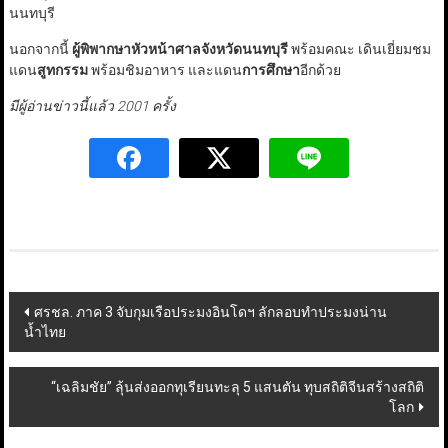
นนทบุรี
นอกจากนี้
ผู้พิพากษาหัวหน้าศาลจังหวัดนนทบุรี
พร้อมคณะ เดินเยี่ยมชม
แดน
สูทกรรม
พร้อมชิมอาหาร และแดน
การศึกษา
อีกด้วย
มีผู้อ่านข่าวนี้แล้ว 2001 ครั้ง
Post
ศรชล. ภาค 3 จับกุมเรือประมงอินโดฯ ลักลอบทำประมงน่าน
น้ำไทย
navigation
“เฉลิมชัย” ลุ้นส่งออกทุเรียนทะลุ 5 แสนตัน ทุบสถิติจีนสร้างสถิติ
โลก