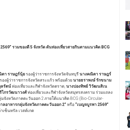
 2569
”
รวมของดี 5 จังหวัด ดันท่องเที่ยวสายกินตามแนวคิด BCG
ตา ราษฎร์นุ้ย
รองผู้ว่าราชการจังหวัดจันทบุรี
นางคณิตา ราษฎร์
รองผู้ว่าราชการจังหวัดสระแก้ว​ พร้อมด้วย
นายธราพงษ์ รักขนาม
ลรัตน์
ท่องเที่ยวและกีฬาจังหวัดตราด,
นางปองทิพย์ วิวัฒนสิเน
ริไกรวัฒนาวงศ์
ท่องเที่ยวและกีฬาจังหวัดสมุทรสงคราม​ ร่วมแถลง
ุ่มจังหวัดภาคตะวันออก 2 ภายใต้แนวคิด BCG (Bio-Circular-
ลอาหารกลุ่มจังหวัดภาคตะวันออก 2
”
หรือ
“
เบญจบูรพา 2569
”
้าเซ็นทรัล เวสต์เกต