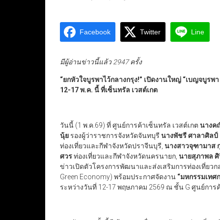
Facebook
Twitter
Line
มีผู้อ่านข่าวนี้แล้ว 2947 ครั้ง
“
ยกหัวใจบูรพาไว้กลางกรุง!
”
เปิดงานใหญ่
“
เบญจบูรพา
12-17 พ.ค. นี้ ที่เซ็นทรัล เวสต์เกต
วันนี้ (1 พ.ค.69) ที่ ศูนย์การค้าเซ็นทรัล เวสต์เกต
นางคณิ
นุ้ย
รองผู้ว่าราชการจังหวัดจันทบุรี​
นางพัชรี ศาลาศิลป์
ท่องเที่ยวและกีฬาจังหวัดปราจีนบุรี​,
นางสาวจุฑามาส กุ
ศวร
ท่องเที่ยวและกีฬาจังหวัดนครนายก,
นายสุภาพล ศิ
ข่าวเปิดตัวโครงการพัฒนาและส่งเสริมการท่องเที่ยวกล
Green Economy) พร้อมประกาศจัดงาน
“
มหกรรมเทศกา
ระหว่างวันที่ 12-17 พฤษภาคม 2569 ณ ชั้น G ศูนย์การค