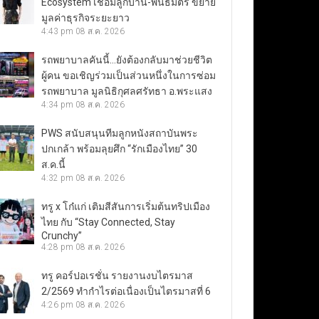
Ecosystem เชื่อมลูกบ้าน-พันธมิตร ขยาย
มูลค่าธุรกิจระยะยาว
4:43 pm
08 ส.ค. 2026
รถพยาบาลคันนี้…ยังต้องกลับมาช่วยชีวิต
ผู้คน ขอเชิญร่วมเป็นส่วนหนึ่งในการซ่อม
รถพยาบาล มูลนิธิกุศลศรัทธา อ.พระแสง
4:34 pm
08 ส.ค. 2026
PWS สนับสนุนทีมลูกหนังสถาบันพระ
ปกเกล้า พร้อมลุยศึก “รักเมืองไทย” 30
ส.ค.นี้
4:32 pm
08 ส.ค. 2026
ทรู x โก๋แก่ เติมสีสันการเริ่มต้นทริปเมือง
ไทย กับ “Stay Connected, Stay
Crunchy”
4:28 pm
08 ส.ค. 2026
ทรู คอร์ปอเรชั่น รายงานงบไตรมาส
2/2569 ทำกำไรต่อเนื่องเป็นไตรมาสที่ 6
4:26 pm
08 ส.ค. 2026