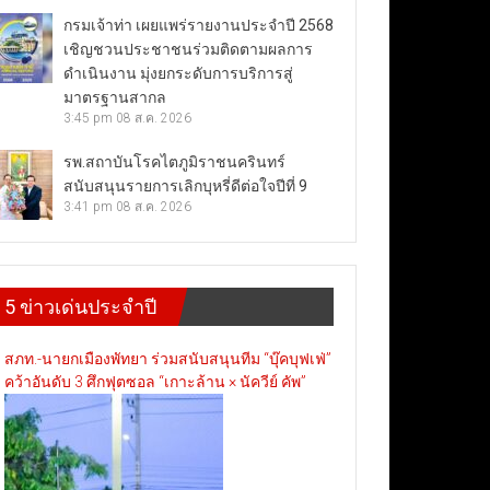
กรมเจ้าท่า เผยแพร่รายงานประจำปี 2568
เชิญชวนประชาชนร่วมติดตามผลการ
ดำเนินงาน มุ่งยกระดับการบริการสู่
มาตรฐานสากล
3:45 pm
08 ส.ค. 2026
รพ.สถาบันโรคไตภูมิราชนครินทร์
สนับสนุนรายการเลิกบุหรี่ดีต่อใจปีที่ 9
3:41 pm
08 ส.ค. 2026
5 ข่าวเด่นประจำปี
สภท.-นายกเมืองพัทยา ร่วมสนับสนุนทีม “บุ๊คบุฟเฟ่”
คว้าอันดับ 3 ศึกฟุตซอล “เกาะล้าน × นัควีย์ คัพ”