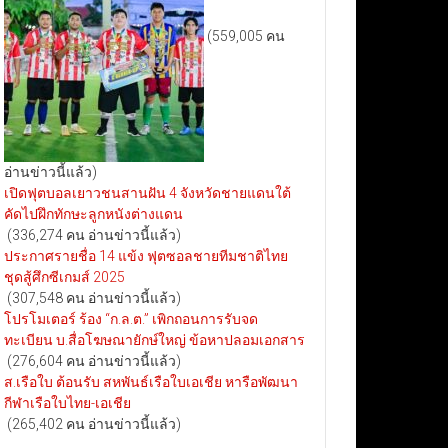
(559,005 คน
อ่านข่าวนี้แล้ว)
เปิดฟุตบอลเยาวชนสานฝัน 4 จังหวัดชายแดนใต้
คัดไปฝึกทักษะลูกหนังต่างแดน
(336,274 คน อ่านข่าวนี้แล้ว)
ประกาศรายชื่อ 14 แข้ง ฟุตซอลชายทีมชาติไทย
ชุดสู้ศึกซีเกมส์ 2025
(307,548 คน อ่านข่าวนี้แล้ว)
โปรโมเตอร์ ร้อง “ก.ล.ต.” เพิกถอนการรับจด
ทะเบียน บ.สื่อโฆษณายักษ์ใหญ่ ข้อหาปลอมเอกสาร
(276,604 คน อ่านข่าวนี้แล้ว)
ส.เรือใบ ต้อนรับ สหพันธ์เรือใบเอเชีย หารือพัฒนา
กีฬาเรือใบไทย-เอเชีย
(265,402 คน อ่านข่าวนี้แล้ว)