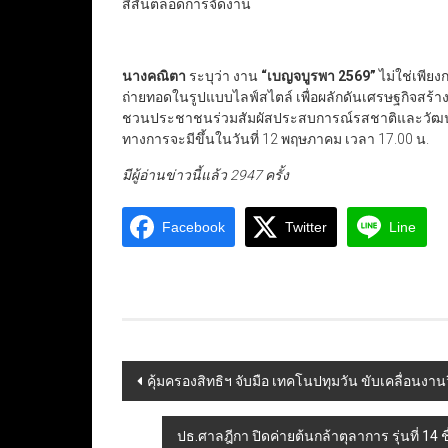
สีสันตลอดการจัดงาน
นางคณิตา
ระบุว่า งาน
“
เบญจบูรพา 2569
”
ไม่ใช่เพีย
ถ่ายทอดในรูปแบบไลฟ์สไตล์ เพื่อผลักดันเศรษฐกิจสร้า
ชวนประชาชนร่วมสัมผัสประสบการณ์รสชาติและวัฒนธร
ทางการจะมีขึ้นในวันที่ 12 พฤษภาคม เวลา 17.00 น.
มีผู้อ่านข่าวนี้แล้ว 2947 ครั้ง
Facebook
Twitter
Line
Post
คุ้มครองสิทธิฯ จับมือ เทคโนปทุมวัน ขับเคลื่อนงาน
navigation
ปธ.ศาลฎีกา ปิดค่ายต้นกล้าตุลาการ รุ่นที่ 1