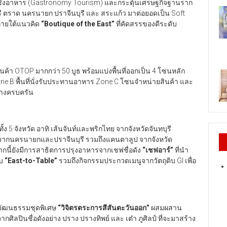
่ยวเชิงอาหาร (Gastronomy Tourism) และกระตุ้นเศรษฐกิจฐานราก
บุรี ตราด นครนายก ปราจีนบุรี และ สระแก้ว มาต่อยอดเป็น Soft
ายใต้แนวคิด
“Boutique of the East”
ที่คัดสรรของดีระดับ
้า OTOP มากกว่า 50 บูธ พร้อมแบ่งพื้นที่ออกเป็น 4 โซนหลัก
ne B พื้นที่นั่งรับประทานอาหาร Zone C โซนจำหน่ายสินค้า และ
่างครบครัน
 5 จังหวัด อาทิ เส้นจันท์และพริกไทย จากจังหวัดจันทบุรี
ง จากนครนายกและปราจีนบุรี รวมถึงแคนตาลูป จากจังหวัด
ากนี้ยังมีการสาธิตการปรุงอาหารจากเชฟชื่อดัง
“
เชฟอาร์
”
ที่นำ
บบ
“East-to-Table”
รวมถึงกิจกรรมประกวดเมนูจากวัตถุดิบ GI เพื่อ
ปวัฒนธรรมชุดพิเศษ
“
วิจิตรตระการสีสันตะวันออก
”
ผสมผสาน
จากศิลปินชื่อดังอย่าง ปราง ปรางทิพย์ และ เต๋า ภูศิลป์ ที่จะมาสร้าง