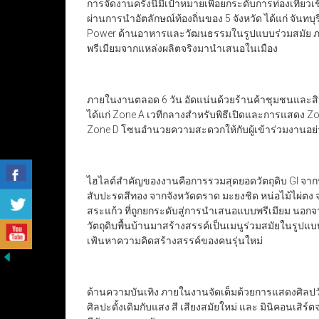
การจัดงานครั้งนี้มีเป้าหมายเพื่อยกระดับการท่องเที
ผ่านการนำอัตลักษณ์ท้องถิ่นของ 5 จังหวัด ได้แก่ จันท
Power ด้านอาหารและวัฒนธรรมในรูปแบบร่วมสมัย ภ
พรีเมียมจากแหล่งผลิตจริงมานำเสนอในเมือง
ภายในงานตลอด 6 วัน อัดแน่นด้วยร้านค้าชุมชนและสินค
ได้แก่ Zone A เวทีกลางสำหรับพิธีเปิดและการแสดง Zo
Zone D โซนอำนวยความสะดวกให้กับผู้เข้าร่วมงานอย
ไฮไลต์สำคัญของงานคือการรวมสุดยอดวัตถุดิบ GI จากทั้ง
สับปะรดสีทอง จากจังหวัดตราด มะยงชิด หน่อไม้ไผ่ต
สระแก้ว ที่ถูกยกระดับสู่การนำเสนอแบบพรีเมียม นอกจ
วัตถุดิบพื้นบ้านมาสร้างสรรค์เป็นเมนูร่วมสมัยในรูปแ
เฟ้นหาความคิดสร้างสรรค์ของคนรุ่นใหม่
ด้านความบันเทิง ภายในงานจัดเต็มด้วยการแสดงศิล
ศิลปะดั้งเดิมกับแสง สี เสียงสมัยใหม่ และ มินิคอนเสิร์ต