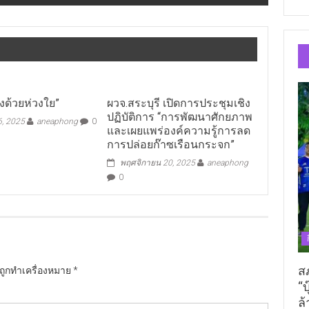
้องด้วยห่วงใย”
ผวจ.สระบุรี เปิดการประชุมเชิง
ปฏิบัติการ “การพัฒนาศักยภาพ
6, 2025
aneaphong
0
และเผยแพร่องค์ความรู้การลด
การปล่อยก๊าซเรือนกระจก”
พฤศจิกายน 20, 2025
aneaphong
0
ส
นถูกทำเครื่องหมาย
*
“บ
ล้