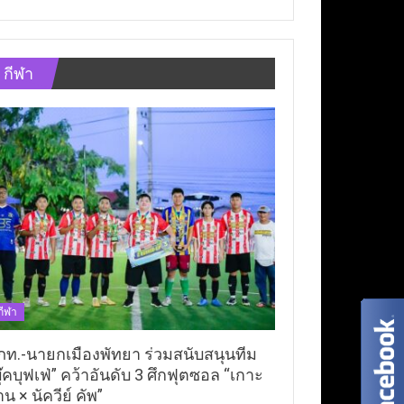
กีฬา
กีฬา
ภท.-นายกเมืองพัทยา ร่วมสนับสนุนทีม
ุ๊คบุฟเฟ่” คว้าอันดับ 3 ศึกฟุตซอล “เกาะ
าน × นัควีย์ คัพ”