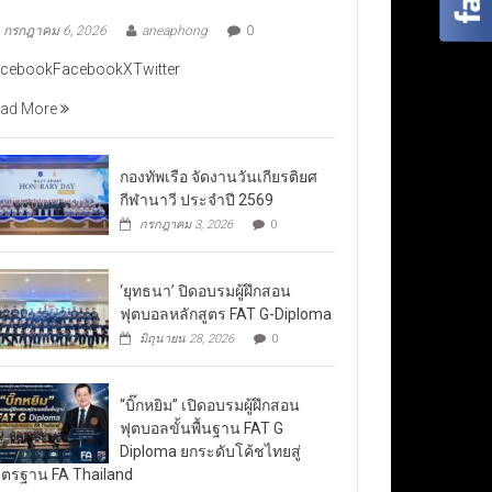
กรกฎาคม 6, 2026
aneaphong
0
cebookFacebookXTwitter
ad More
กองทัพเรือ จัดงานวันเกียรติยศ
กีฬานาวี ประจำปี 2569
กรกฎาคม 3, 2026
0
‘ยุทธนา’ ปิดอบรมผู้ฝึกสอน
ฟุตบอลหลักสูตร FAT G-Diploma
มิถุนายน 28, 2026
0
“บิ๊กหยิม” เปิดอบรมผู้ฝึกสอน
ฟุตบอลขั้นพื้นฐาน FAT G
Diploma ยกระดับโค้ชไทยสู่
ตรฐาน FA Thailand