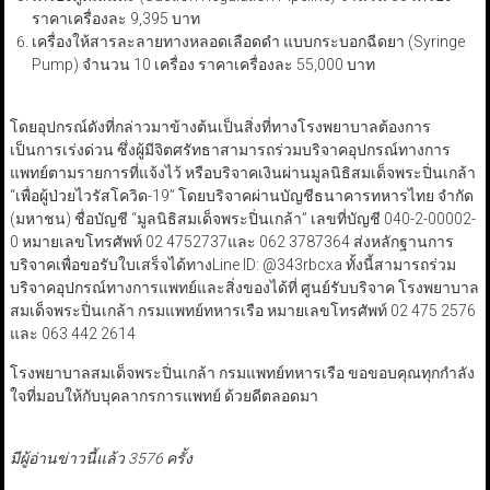
ราคาเครื่องละ 9,395 บาท
เครื่องให้สารละลายทางหลอดเลือดดำ แบบกระบอกฉีดยา (Syringe
Pump) จำนวน 10 เครื่อง ราคาเครื่องละ 55,000 บาท
โดยอุปกรณ์ดังที่กล่าวมาข้างต้นเป็นสิ่งที่ทางโรงพยาบาลต้องการ
เป็นการเร่งด่วน ซึ่งผู้มีจิตศรัทธาสามารถร่วมบริจาคอุปกรณ์ทางการ
แพทย์ตามรายการที่แจ้งไว้ หรือบริจาคเงินผ่านมูลนิธิสมเด็จพระปิ่นเกล้า
“เพื่อผู้ป่วยไวรัสโควิด-19” โดยบริจาคผ่านบัญชีธนาคารทหารไทย จำกัด
(มหาชน) ชื่อบัญชี “มูลนิธิสมเด็จพระปิ่นเกล้า” เลขที่บัญชี 040-2-00002-
0 หมายเลขโทรศัพท์ 02 4752737และ 062 3787364 ส่งหลักฐานการ
บริจาคเพื่อขอรับใบเสร็จได้ทางLine ID: @343rbcxa ทั้งนี้สามารถร่วม
บริจาคอุปกรณ์ทางการแพทย์และสิ่งของได้ที่ ศูนย์รับบริจาค โรงพยาบาล
สมเด็จพระปิ่นเกล้า กรมแพทย์ทหารเรือ หมายเลขโทรศัพท์ 02 475 2576
และ 063 442 2614
โรงพยาบาลสมเด็จพระปิ่นเกล้า กรมแพทย์ทหารเรือ ขอขอบคุณทุกกำลัง
ใจที่มอบให้กับบุคลากรการแพทย์ ด้วยดีตลอดมา
มีผู้อ่านข่าวนี้แล้ว 3576 ครั้ง