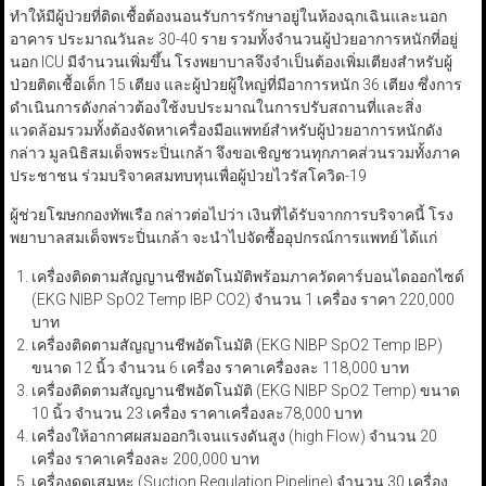
ทำให้มีผู้ป่วยที่ติดเชื้อต้องนอนรับการรักษาอยู่ในห้องฉุกเฉินและนอก
อาคาร ประมาณวันละ 30-40 ราย รวมทั้งจำนวนผู้ป่วยอาการหนักที่อยู่
นอก ICU มีจำนวนเพิ่มขึ้น โรงพยาบาลจึงจำเป็นต้องเพิ่มเตียงสำหรับผู้
ป่วยติดเชื้อเด็ก 15 เตียง และผู้ป่วยผู้ใหญ่ที่มีอาการหนัก 36 เตียง ซึ่งการ
ดำเนินการดังกล่าวต้องใช้งบประมาณในการปรับสถานที่และสิ่ง
แวดล้อมรวมทั้งต้องจัดหาเครื่องมือแพทย์สำหรับผู้ป่วยอาการหนักดัง
กล่าว มูลนิธิสมเด็จพระปิ่นเกล้า จึงขอเชิญชวนทุกภาคส่วนรวมทั้งภาค
ประชาชน ร่วมบริจาคสมทบทุนเพื่อผู้ป่วยไวรัสโควิด-19
ผู้ช่วยโฆษกกองทัพเรือ กล่าวต่อไปว่า เงินที่ได้รับจากการบริจาคนี้ โรง
พยาบาลสมเด็จพระปิ่นเกล้า จะนำไปจัดซื้ออุปกรณ์การแพทย์ ได้แก่
เครื่องติดตามสัญญานชีพอัตโนมัติพร้อมภาควัดคาร์บอนไดออกไซด์
(EKG NIBP SpO2 Temp IBP CO2) จำนวน 1 เครื่อง ราคา 220,000
บาท
เครื่องติดตามสัญญานชีพอัตโนมัติ (EKG NIBP SpO2 Temp IBP)
ขนาด 12 นิ้ว จำนวน 6 เครื่อง ราคาเครื่องละ 118,000 บาท
เครื่องติดตามสัญญานชีพอัตโนมัติ (EKG NIBP SpO2 Temp) ขนาด
10 นิ้ว จำนวน 23 เครื่อง ราคาเครื่องละ78,000 บาท
เครื่องให้อากาศผสมออกวิเจนแรงดันสูง (high Flow) จำนวน 20
เครื่อง ราคาเครื่องละ 200,000 บาท
เครื่องดูดเสมหะ (Suction Regulation Pipeline) จำนวน 30 เครื่อง