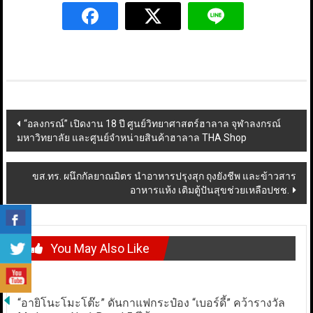
Post
“อลงกรณ์” เปิดงาน 18 ปี ศูนย์วิทยาศาสตร์ฮาลาล จุฬาลงกรณ์
มหาวิทยาลัย และศูนย์จำหน่ายสินค้าฮาลาล THA Shop
navigation
ขส.ทร. ผนึกกัลยาณมิตร นำอาหารปรุงสุก ถุงยังชีพ และข้าวสาร
อาหารแห้ง เติมตู้ปันสุขช่วยเหลือปชช.
You May Also Like
“อายิโนะโมะโต๊ะ” ดันกาแฟกระป๋อง “เบอร์ดี้” คว้ารางวัล