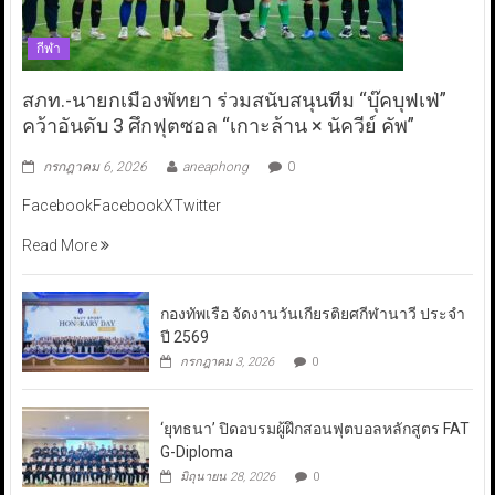
กีฬา
สภท.-นายกเมืองพัทยา ร่วมสนับสนุนทีม “บุ๊คบุฟเฟ่”
คว้าอันดับ 3 ศึกฟุตซอล “เกาะล้าน × นัควีย์ คัพ”
กรกฎาคม 6, 2026
aneaphong
0
FacebookFacebookXTwitter
Read More
กองทัพเรือ จัดงานวันเกียรติยศกีฬานาวี ประจำ
ปี 2569
กรกฎาคม 3, 2026
0
‘ยุทธนา’ ปิดอบรมผู้ฝึกสอนฟุตบอลหลักสูตร FAT
G-Diploma
มิถุนายน 28, 2026
0