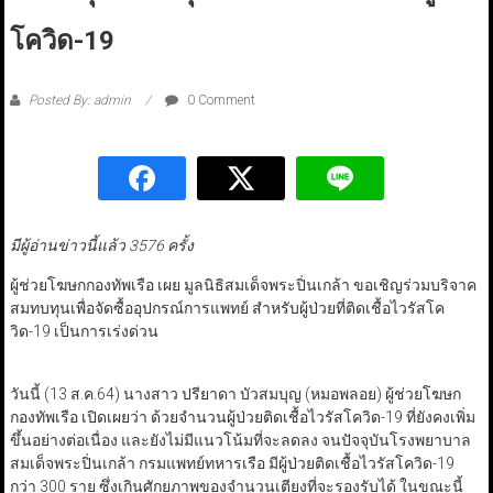
โควิด-19
Posted By: admin
0 Comment
มีผู้อ่านข่าวนี้แล้ว 3576 ครั้ง
ผู้ช่วยโฆษกกองทัพเรือ เผย มูลนิธิสมเด็จพระปิ่นเกล้า ขอเชิญร่วมบริจาค
สมทบทุนเพื่อจัดซื้ออุปกรณ์การแพทย์ สำหรับผู้ป่วยที่ติดเชื้อไวรัสโค
วิด-19 เป็นการเร่งด่วน
วันนี้ (13 ส.ค.64) นางสาว ปรียาดา บัวสมบุญ (หมอพลอย) ผู้ช่วยโฆษก
กองทัพเรือ เปิดเผยว่า ด้วยจำนวนผู้ป่วยติดเชื้อไวรัสโควิด-19 ที่ยังคงเพิ่ม
ขึ้นอย่างต่อเนื่อง และยังไม่มีแนวโน้มที่จะลดลง จนปัจจุบันโรงพยาบาล
สมเด็จพระปิ่นเกล้า กรมแพทย์ทหารเรือ มีผู้ป่วยติดเชื้อไวรัสโควิด-19
กว่า 300 ราย ซึ่งเกินศักยภาพของจำนวนเตียงที่จะรองรับได้ ในขณะนี้