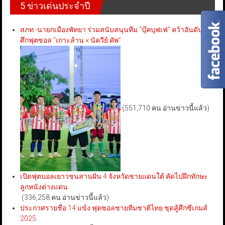
5 ข่าวเด่นประจำปี
สภท.-นายกเมืองพัทยา ร่วมสนับสนุนทีม “บุ๊คบุฟเฟ่” คว้าอันดับ 3
ศึกฟุตซอล “เกาะล้าน × นัควีย์ คัพ”
(551,710 คน อ่านข่าวนี้แล้ว)
เปิดฟุตบอลเยาวชนสานฝัน 4 จังหวัดชายแดนใต้ คัดไปฝึกทักษะ
ลูกหนังต่างแดน
(336,258 คน อ่านข่าวนี้แล้ว)
ประกาศรายชื่อ 14 แข้ง ฟุตซอลชายทีมชาติไทย ชุดสู้ศึกซีเกมส์
2025