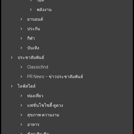
พลังงาน
ยานยนต์
ประกัน
กีฬา
บันเทิง
ประชาสัมพันธ์
Classicfind
PR News – ข่าวประชาสัมพันธ์
ไลฟ์สไตล์
ท่องเที่ยว
แฟชั่นโซไซตี้-ดูดวง
สุขภาพ-ความงาม
อาหาร
ช้อป-ชิม-ชิล