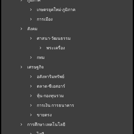
เกษตรยุคใหม่-ภูมิภาค
การเมือง
สังคม
ศาสนา-วัฒนธรรม
พระเครื่อง
กทม
เศรษฐกิจ
อสังหาริมทรัพย์
ตลาด-ซีเอสอาร์
หุ้น-กองทุนรวม
การเงิน การธนาคาร
ขายตรง
การศึกษา เทคโนโลยี
ไอที