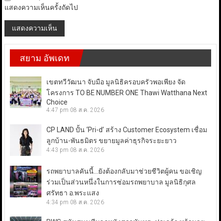
แสดงความเห็นครั้งถัดไป
สยาม อัพเดท
เขตทวีวัฒนา จับมือ มูลนิธิครอบครัวพอเพียง จัด
โครงการ TO BE NUMBER ONE Thawi Watthana Next
Choice
4:47 pm
08 ส.ค. 2026
CP LAND ปั้น ‘Pri-d’ สร้าง Customer Ecosystem เชื่อม
ลูกบ้าน-พันธมิตร ขยายมูลค่าธุรกิจระยะยาว
4:43 pm
08 ส.ค. 2026
รถพยาบาลคันนี้…ยังต้องกลับมาช่วยชีวิตผู้คน ขอเชิญ
ร่วมเป็นส่วนหนึ่งในการซ่อมรถพยาบาล มูลนิธิกุศล
ศรัทธา อ.พระแสง
4:34 pm
08 ส.ค. 2026