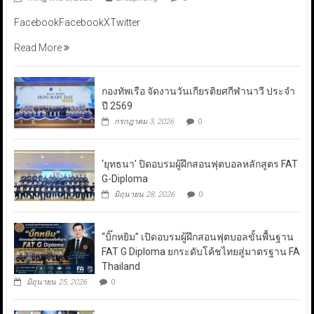
FacebookFacebookXTwitter
Read More
กองทัพเรือ จัดงานวันเกียรติยศกีฬานาวี ประจำ
ปี 2569
กรกฎาคม 3, 2026
0
‘ยุทธนา’ ปิดอบรมผู้ฝึกสอนฟุตบอลหลักสูตร FAT
G-Diploma
มิถุนายน 28, 2026
0
“บิ๊กหยิม” เปิดอบรมผู้ฝึกสอนฟุตบอลขั้นพื้นฐาน
FAT G Diploma ยกระดับโค้ชไทยสู่มาตรฐาน FA
Thailand
มิถุนายน 25, 2026
0