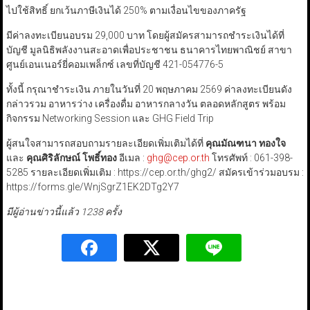
ไปใช้สิทธิ์ ยกเว้นภาษีเงินได้ 250% ตามเงื่อนไขของภาครัฐ
มีค่าลงทะเบียนอบรม 29,000 บาท โดยผู้สมัครสามารถชำระเงินได้ที่
บัญชี มูลนิธิพลังงานสะอาดเพื่อประชาชน ธนาคารไทยพาณิชย์ สาขา
ศูนย์เอนเนอร์ยี่คอมเพล็กซ์ เลขที่บัญชี 421-054776-5
ทั้งนี้ กรุณาชำระเงิน ภายในวันที่ 20 พฤษภาคม 2569 ค่าลงทะเบียนดัง
กล่าวรวม อาหารว่าง เครื่องดื่ม อาหารกลางวัน ตลอดหลักสูตร พร้อม
กิจกรรม Networking Session และ GHG Field Trip
ผู้สนใจสามารถสอบถามรายละเอียดเพิ่มเติมได้ที่
คุณมัณฑนา ทองใจ
และ
คุณศิริลักษณ์ โพธิ์ทอง
อีเมล :
ghg@cep.or.th
โทรศัพท์ : 061-398-
5285 รายละเอียดเพิ่มเติม : https://cep.or.th/ghg2/⁠ สมัครเข้าร่วมอบรม :
https://forms.gle/WnjSgrZ1EK2DTg2Y7⁠
มีผู้อ่านข่าวนี้แล้ว 1238 ครั้ง