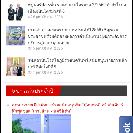
ทรู คอร์ปอเรชั่น รายงานงบไตรมาส 2/2569 ทำกำไรต่อ
เนื่องเป็นไตรมาสที่ 6
4:26 pm
08 ส.ค. 2026
กรมเจ้าท่า เผยแพร่รายงานประจำปี 2568 เชิญชวน
ประชาชนร่วมติดตามผลการดำเนินงาน มุ่งยกระดับการ
บริการสู่มาตรฐานสากล
3:45 pm
08 ส.ค. 2026
รพ.สถาบันโรคไตภูมิราชนครินทร์ สนับสนุนรายการเลิก
บุหรี่ดีต่อใจปีที่ 9
3:41 pm
08 ส.ค. 2026
5 ข่าวเด่นประจำปี
สภท.-นายกเมืองพัทยา ร่วมสนับสนุนทีม “บุ๊คบุฟเฟ่” คว้าอันดับ 3
ศึกฟุตซอล “เกาะล้าน × นัควีย์ คัพ”