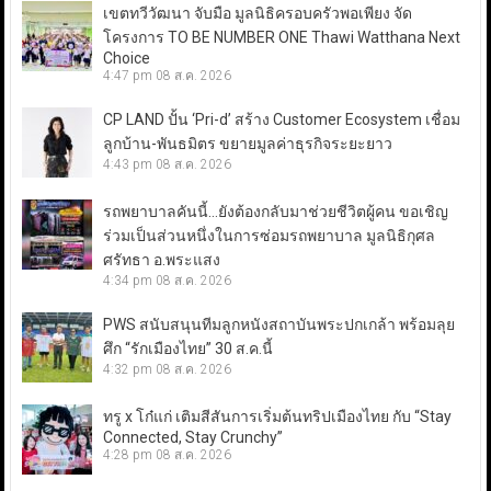
เขตทวีวัฒนา จับมือ มูลนิธิครอบครัวพอเพียง จัด
โครงการ TO BE NUMBER ONE Thawi Watthana Next
Choice
4:47 pm
08 ส.ค. 2026
CP LAND ปั้น ‘Pri-d’ สร้าง Customer Ecosystem เชื่อม
ลูกบ้าน-พันธมิตร ขยายมูลค่าธุรกิจระยะยาว
4:43 pm
08 ส.ค. 2026
รถพยาบาลคันนี้…ยังต้องกลับมาช่วยชีวิตผู้คน ขอเชิญ
ร่วมเป็นส่วนหนึ่งในการซ่อมรถพยาบาล มูลนิธิกุศล
ศรัทธา อ.พระแสง
4:34 pm
08 ส.ค. 2026
PWS สนับสนุนทีมลูกหนังสถาบันพระปกเกล้า พร้อมลุย
ศึก “รักเมืองไทย” 30 ส.ค.นี้
4:32 pm
08 ส.ค. 2026
ทรู x โก๋แก่ เติมสีสันการเริ่มต้นทริปเมืองไทย กับ “Stay
Connected, Stay Crunchy”
4:28 pm
08 ส.ค. 2026