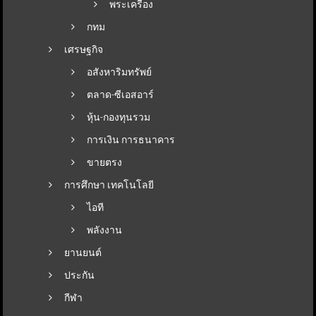
พระเครื่อง
กทม
เศรษฐกิจ
อสังหาริมทรัพย์
ตลาด-ซีเอสอาร์
หุ้น-กองทุนรวม
การเงิน การธนาคาร
ขายตรง
การศึกษา เทคโนโลยี
ไอที
พลังงาน
ยานยนต์
ประกัน
กีฬา