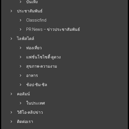
บันเทิง
ประชาสัมพันธ์
Classicfind
PR News – ข่าวประชาสัมพันธ์
ไลฟ์สไตล์
ท่องเที่ยว
แฟชั่นโซไซตี้-ดูดวง
สุขภาพ-ความงาม
อาหาร
ช้อป-ชิม-ชิล
คอลัมน์
ในประเทศ
วิดีโอ-คลิปข่าว
ติดต่อเรา