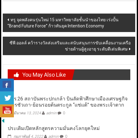
Post
ทรู จุดพลังคนรุ่นใหม่ 15 มหาวิทยาลัยชั้นนำของไทย เร่งปั้น
“Brand Future Force” ก้าวทันยุค Intention Economy
navigation
ซีพี ออลล์ คว้ารางวัลส่งเสริมและสนับสนุนการขับเคลื่อนงานเครือ
ข่ายด้านผู้สูงอายุ ระดับดีเด่นพิเศษ
You May Also Like
ปปร.26 สถาบันพระปกเกล้า บินลัดฟ้าศึกษาเมืองเศรษฐกิจ
นครซัวเถา-ย้อนรอยต้นตระกูล “แซ่แต้” ของพระเจ้าตาก
มีนาคม 13, 2024
admin
0
ประเดิมเปิดหลักสูตรความมั่นคงโลกยุคใหม่
กุมภาพันธ์ 4, 2022
admin
0