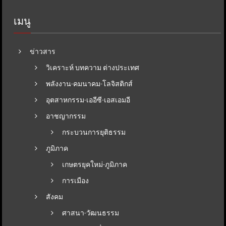
เมนู
ข่าวสาร
วิเคราะห์ บทความ ต่างประเทศ
พลังงาน-คมนาคม-โลจิสติกส์
อุตสาหกรรม-เออีซี-เอสเอมอี
อาชญากรรม
กระบวนการยุติธรรม
ภูมิภาค
เกษตรยุคใหม่-ภูมิภาค
การเมือง
สังคม
ศาสนา-วัฒนธรรม