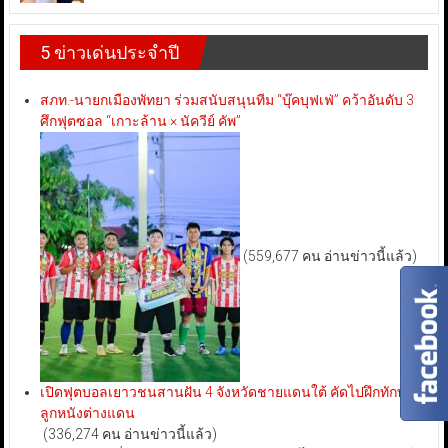
5 ข่าวเด่นประจำปี
สภท.-นายกเมืองพัทยา ร่วมสนับสนุนทีม “บุ๊คบุฟเฟ่” คว้าอันดับ 3
ศึกฟุตซอล “เกาะล้าน × นัควีย์ คัพ”
(559,677 คน อ่านข่าวนี้แล้ว)
เปิดฟุตบอลเยาวชนสานฝัน 4 จังหวัดชายแดนใต้ คัดไปฝึกทักษะ
ลูกหนังต่างแดน
(336,274 คน อ่านข่าวนี้แล้ว)