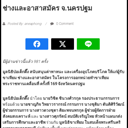
ช่างและอาสาสมัคร จ.นครปฐม
Posted By: aneaphong
0 Comment
มีผู้อ่านข่าวนี้แล้ว 981 ครั้ง
มูลนิธิป่อเต็กตึ๊ง สนับสนุนค่าพาหนะ และเครื่องอุปโภคบริโภค ให้แก่ผู้รับ
ขาเทียม ช่างและอาสาสมัคร ในโครงการออกหน่วยทำขาเทียม
พระราชทานเคลื่อนที่ ครั้งที่ 169 จังหวัดนครปฐม
มูลนิธิป่อเต็กตึ๊ง
นำโดย
นายวิชิต ชินวงศ์วรกุล รองประธานกรรมการ
พร้อมด้วย
นายชาญกิจ วิทยาวรากรณ์ กรรมการ นางชุติมา ตันติศิริวัฒน์
ผู้ช่วยกรรมการ นางสาวดวงชุตา ติยะพจนพรกุล ผู้ช่วยผู้จัดการฝ่าย
สังคมสงเคราะห์
และ
นางสาวศุภรัตน์ สมบัติเจริญไทย หัวหน้าแผนกส่ง
เสริมการศึกษาและอาชีพ
ร่วมกับ
มูลนิธิขาเทียม ในสมเด็จพระศรีนคริ