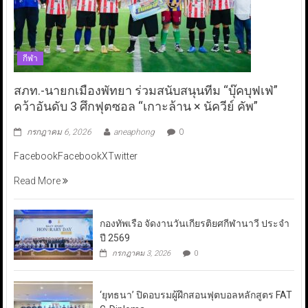
กีฬา
สภท.-นายกเมืองพัทยา ร่วมสนับสนุนทีม “บุ๊คบุฟเฟ่”
คว้าอันดับ 3 ศึกฟุตซอล “เกาะล้าน × นัควีย์ คัพ”
กรกฎาคม 6, 2026
aneaphong
0
FacebookFacebookXTwitter
Read More
กองทัพเรือ จัดงานวันเกียรติยศกีฬานาวี ประจำ
ปี 2569
กรกฎาคม 3, 2026
0
‘ยุทธนา’ ปิดอบรมผู้ฝึกสอนฟุตบอลหลักสูตร FAT