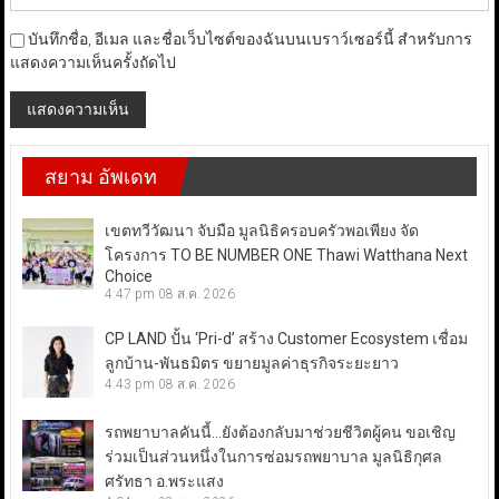
บันทึกชื่อ, อีเมล และชื่อเว็บไซต์ของฉันบนเบราว์เซอร์นี้ สำหรับการ
แสดงความเห็นครั้งถัดไป
สยาม อัพเดท
เขตทวีวัฒนา จับมือ มูลนิธิครอบครัวพอเพียง จัด
โครงการ TO BE NUMBER ONE Thawi Watthana Next
Choice
4:47 pm
08 ส.ค. 2026
CP LAND ปั้น ‘Pri-d’ สร้าง Customer Ecosystem เชื่อม
ลูกบ้าน-พันธมิตร ขยายมูลค่าธุรกิจระยะยาว
4:43 pm
08 ส.ค. 2026
รถพยาบาลคันนี้…ยังต้องกลับมาช่วยชีวิตผู้คน ขอเชิญ
ร่วมเป็นส่วนหนึ่งในการซ่อมรถพยาบาล มูลนิธิกุศล
ศรัทธา อ.พระแสง