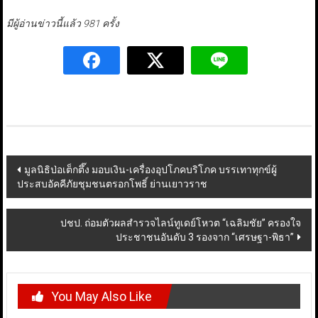
มีผู้อ่านข่าวนี้แล้ว 981 ครั้ง
Post
มูลนิธิป่อเต็กตึ๊ง มอบเงิน-เครื่องอุปโภคบริโภค บรรเทาทุกข์ผู้
ประสบอัคคีภัยชุมชนตรอกโพธิ์ ย่านเยาวราช
navigation
ปชป. ถ่อมตัวผลสำรวจไลน์ทูเดย์โหวต “เฉลิมชัย” ครองใจ
ประชาชนอันดับ 3 รองจาก “เศรษฐา-พิธา”
You May Also Like