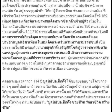
นทราบรมราชชนนี
นำทีมลงพื้นที่ มอบค่าพาหนะ พร้อมด้วยเครื่อง
อุปโภคบริโภค ประกอบด้วย ข้าวสาร เส้นหมี่ขาว น้ำมันพืช หน้ากาก
อนามัย ร่ม สบู่ บรรจุถุงผ้าดิบ ให้แก่ผู้รับขาเทียม ช่างและอาสาสมัคร ที่
เข้าร่วมโครงการออกหน่วยทำขาเทียมพระราชทานเคลื่อนที่ ครั้งที่ 169
เพื่อ
เฉลิมพระเกียรติพระบาทสมเด็จพระวชิรเกล้าเจ้าอยู่หัว
เนื่องใน
โอกาสวันเฉลิมพระชนมพรรษาครบ 6 รอบ รวมจำนวน 150 คน รวมงบ
ประมาณทั้งสิ้น 104,210 บาท (หนึ่งแสนสี่พันสองร้อยสิบบาทถ้วน) โดยมี
ศาสตราจารย์เกียรติคุณ นายแพทย์เกษม วัฒนชัย องคมนตรี และ
ประธานมูลนิธิขาเทียม ในสมเด็จพระศรีนครินทราบรมราชชนนี
เป็น
ประธานในพิธี พร้อมด้วย
นายสุรศักดิ์ เจริญศิริโชติ ผู้ว่าราชการจังหวัด
นครปฐม
ผู้แทน
พระเดชพระคุณพระพรหมเวที เจ้าอาวาสพระอาราม
หลวงวัดพระปฐมเจดีย์ราชวรมหาวิหาร
และ ผู้แทนจากหน่วยงานภาครัฐ
และเอกชนต่าง ๆ ร่วมในพิธี ณ ศาลากองอำนวยการองค์พระปฐมเจดีย์
วัดพระปฐมเจดีย์ราชวรมหาวิหาร อ.เมือง จ.นครปฐม
ตลอดระยะเวลากว่า 114 ปี
มูลนิธิป่อเต็กตึ๊ง
ได้ขยายขอบข่ายโครงการ
ต่าง ๆ ออกไปอย่างกว้างขวาง ไม่เพียงแต่บำบัดทุกข์ บำรุงสุข แก่ผู้ตกทุกข์
ได้ยากโดยไม่จำกัดเชื้อชาติ ศาสนา เท่านั้น แต่ยังได้พัฒนาคุณภาพชีวิต
อีกในหลาย ๆ ทาง เพื่อเป็นองค์กรสาธารณกุศลที่ช่วยเหลือประชาชนครบ
วงจรในทุก ๆ ด้าน ดังปณิธาน
“มูลนิธิป่อเต็กตึ๊ง ช่วยชีวิต รักษาชีวิต สร้าง
ชีวิต”