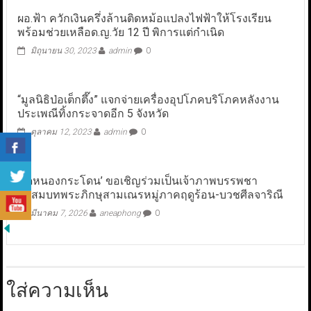
ผอ.ฟ้า ควักเงินครึ่งล้านติดหม้อแปลงไฟฟ้าให้โรงเรียน
พร้อมช่วยเหลือด.ญ.วัย 12 ปี พิการแต่กำเนิด
มิถุนายน 30, 2023
admin
0
“มูลนิธิป่อเต็กตึ๊ง” แจกจ่ายเครื่องอุปโภคบริโภคหลังงาน
ประเพณีทิ้งกระจาดอีก 5 จังหวัด
ตุลาคม 12, 2023
admin
0
‘วัดหนองกระโดน’ ขอเชิญร่วมเป็นเจ้าภาพบรรพชา
อุปสมบทพระภิกษุสามเณรหมู่ภาคฤดูร้อน-บวชศีลจาริณี
มีนาคม 7, 2026
aneaphong
0
ใส่ความเห็น