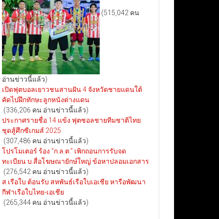
(515,042 คน
อ่านข่าวนี้แล้ว)
เปิดฟุตบอลเยาวชนสานฝัน 4 จังหวัดชายแดนใต้
คัดไปฝึกทักษะลูกหนังต่างแดน
(336,206 คน อ่านข่าวนี้แล้ว)
ประกาศรายชื่อ 14 แข้ง ฟุตซอลชายทีมชาติไทย
ชุดสู้ศึกซีเกมส์ 2025
(307,486 คน อ่านข่าวนี้แล้ว)
โปรโมเตอร์ ร้อง “ก.ล.ต.” เพิกถอนการรับจด
ทะเบียน บ.สื่อโฆษณายักษ์ใหญ่ ข้อหาปลอมเอกสาร
(276,542 คน อ่านข่าวนี้แล้ว)
ส.เรือใบ ต้อนรับ สหพันธ์เรือใบเอเชีย หารือพัฒนา
กีฬาเรือใบไทย-เอเชีย
(265,344 คน อ่านข่าวนี้แล้ว)