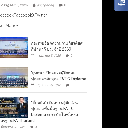
กรกฎาคม 6, 2026
aneaphong
0
cebookFacebookXTwitter
ad More
กองทัพเรือ จัดงานวันเกียรติยศ
กีฬานาวี ประจำปี 2569
กรกฎาคม 3, 2026
0
‘ยุทธนา’ ปิดอบรมผู้ฝึกสอน
ฟุตบอลหลักสูตร FAT G-Diploma
มิถุนายน 28, 2026
0
“บิ๊กหยิม” เปิดอบรมผู้ฝึกสอน
ฟุตบอลขั้นพื้นฐาน FAT G
Diploma ยกระดับโค้ชไทยสู่
ตรฐาน FA Thailand
มิถุนายน 25, 2026
0