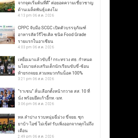
จากจุดเริ่มต้นที่ดี” ต่อยอดความเชี่ยวชาญ
ด้านเมล็ดพันธุ์แตงโม
4:13 pm
06 ส.ค. 2026
CPPC จับมือ SCGC เปิดตัวบรรจุภัณฑ์
อาหารสัตว์รีไซเคิล ชนิด Food Grade
รายแรกในอาเซียน
4:03 pm
06 ส.ค. 2026
เหยื่อเมาแล้วขับจี้ ! กระทรวง ศธ. กำหนด
นโยบายส่งเสริมเด็กนักเรียนขับขี่-ซ้อน
ท้ายรถจยย.สวมหมวกกันน็อค 100%
3:21 pm
06 ส.ค. 2026
“ราเชน” ลั่นเลือกตั้งหน้ากวาด สส. 10 ที่
นั่ง พร้อมยึดเก้าอี้กห.-มท.
3:06 pm
06 ส.ค. 2026
ทล.ลำปาง รวบหนุ่มฉี่ม่วง ขี่จยย. ซุก
ยาบ้า-ไอซ์ ไม่เข็ด! รับเพิ่งออกจากคุกไม่ถึง
เดือน
2:49 pm
06 ส.ค. 2026