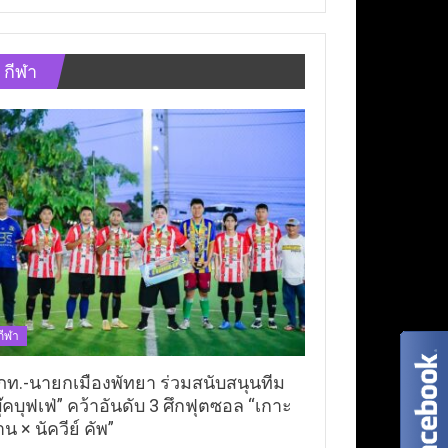
กีฬา
กีฬา
ภท.-นายกเมืองพัทยา ร่วมสนับสนุนทีม
ุ๊คบุฟเฟ่” คว้าอันดับ 3 ศึกฟุตซอล “เกาะ
าน × นัควีย์ คัพ”