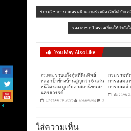
Post
กรมวิชาการเกษตร ผนึกความร่วมมือ เจียไต๋ ขับเคล
navigation
รอง ผบช.ภ.1 ตรวจเยี่ยมให้กำลั
You May Also Like
ตร.ทล. รวบแก๊งตุ๋นที่ดินทิพย์
กรมราชทัณ
หลอกป้าข้างบ้านสูญกว่า 6 แสน
การออมแห่ง
หนีไม่รอด ถูกจับคาสถานีขนส่ง
การออมสำหร
นครสวรรค์
ธันวาคม 2
มกราคม 19, 2026
aneaphong
0
ใส่ความเห็น