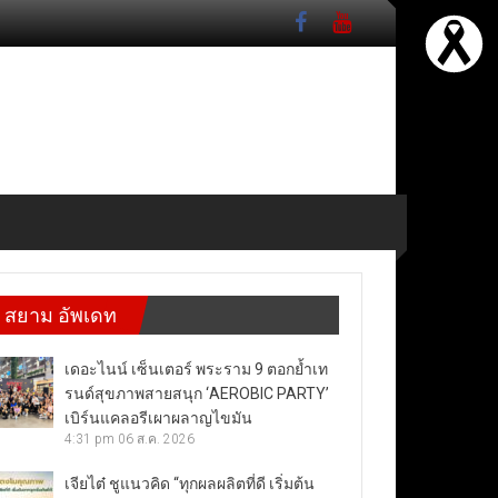
สยาม อัพเดท
เดอะไนน์ เซ็นเตอร์ พระราม 9 ตอกย้ำเท
รนด์สุขภาพสายสนุก ‘AEROBIC PARTY’
เบิร์นแคลอรีเผาผลาญไขมัน
4:31 pm
06 ส.ค. 2026
เจียไต๋ ชูแนวคิด “ทุกผลผลิตที่ดี เริ่มต้น