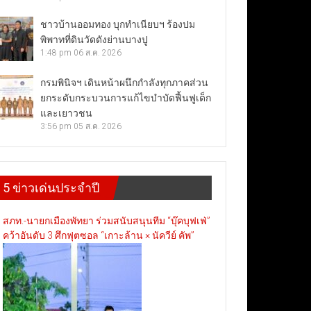
ชาวบ้านออมทอง บุกทำเนียบฯ ร้องปม
พิพาทที่ดินวัดดังย่านบางปู
1:48 pm
06 ส.ค. 2026
กรมพินิจฯ เดินหน้าผนึกกำลังทุกภาคส่วน
ยกระดับกระบวนการแก้ไขบำบัดฟื้นฟูเด็ก
และเยาวชน
3:56 pm
05 ส.ค. 2026
5 ข่าวเด่นประจำปี
สภท.-นายกเมืองพัทยา ร่วมสนับสนุนทีม “บุ๊คบุฟเฟ่”
คว้าอันดับ 3 ศึกฟุตซอล “เกาะล้าน × นัควีย์ คัพ”