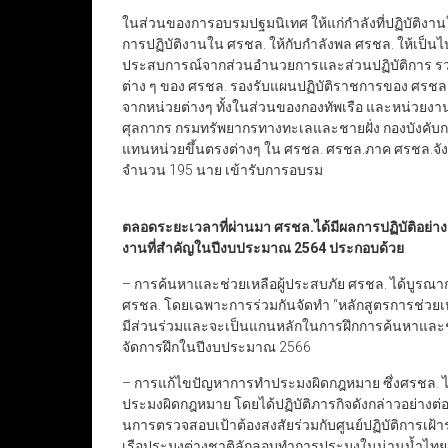
ในส่วนของการอบรมปฐมนิเทศ ให้แก่กำลังที่ปฏิบัติงานใน
การปฏิบัติงานใน ศรชล. ให้กับกำลังพล ศรชล. ให้เป็น
ประสบการณ์จากส่วนอำนวยการและส่วนปฏิบัติการ รวมทั
ต่าง ๆ ของ ศรชล. รองรับแผนปฏิบัติราชการของ ศรชล
จากหน่วยต่างๆ ทั้งในส่วนของกองทัพเรือ และหน่วยง
ศุลกากร กรมทรัพยากรทางทะเลและชายฝั่ง กองบังคับก
แทนหน่วยขึ้นตรงต่างๆ ใน ศรชล. ศรชล.ภาค ศรชล.จังห
จำนวน 195 นาย เข้ารับการอบรม
ตลอดระยะเวลาที่ผ่านมา ศรชล.ได้มีผลการปฏิบัติอย่า
งานที่สำคัญในปีงบประมาณ 2564 ประกอบด้วย
– การค้นหาและช่วยเหลือผู้ประสบภัย ศรชล. ได้บูรณ
ศรชล. โดยเฉพาะการร่วมกันจัดทำ “หลักสูตรการช่วยเห
มีส่วนร่วมและจะเป็นแกนหลักในการฝึกการค้นหาและช่
จัดการฝึกในปีงบประมาณ 2566
– การแก้ไขปัญหาการทำประมงผิดกฎหมาย ซึ่งศรชล. 
ประมงผิดกฎหมาย โดยได้ปฏิบัติภารกิจดังกล่าวอย่างต
นการตรวจสอบเป้าต้องสงสัยร่วมกับศูนย์ปฏิบัติการเฝ
เรือประมงต่างชาติลักลอบทำการประมงในน่านน้ำไทย แ