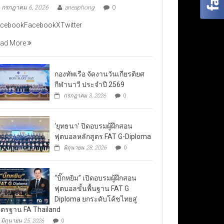
กรกฎาคม 6, 2026
aneaphong
0
cebookFacebookXTwitter
ad More
กองทัพเรือ จัดงานวันเกียรติยศ
กีฬานาวี ประจำปี 2569
กรกฎาคม 3, 2026
0
‘ยุทธนา’ ปิดอบรมผู้ฝึกสอน
ฟุตบอลหลักสูตร FAT G-Diploma
มิถุนายน 28, 2026
0
“บิ๊กหยิม” เปิดอบรมผู้ฝึกสอน
ฟุตบอลขั้นพื้นฐาน FAT G
Diploma ยกระดับโค้ชไทยสู่
ตรฐาน FA Thailand
มิถุนายน 25, 2026
0