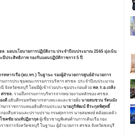
ล. มอบนโยบายการปฏิบัติงาน ประจำปีงบประมาณ 2565 มุ่งเน้น
ีประสิทธิภาพ รองรับแผนปฏิบัติราชการ 5 ปี
การทหารเรือ (ผบ.ทร.) ในฐานะ รองผู้อำนวยการศูนย์อำนวยการ
านการประชุมคณะกรรมการบริหาร ศรชล. ประจำปีงบประมาณ
 จังหวัดชลบุรี โดยมีผู้เข้าร่วมประชุมประกอบด้วย
พล.ร.อ.เถลิง
าร ศรชล.
รวมถึงกรรมการบริหารจากหน่วยงานหลักของ ศรชล.
องดี
อธิบดีกรมทรัพยากรทางทะเลและชายฝั่ง
นายสมชวน รัตนมัง
รักษาราชการแทนอธิบดีกรมประมง
นายภูริพัฒน์ ธีระกุลพิศุทธิ์
ารกองสืบสวนและปราบปราม กรมศุลกากร นายสมพงษ์ คล้อยแคล้ว
โชคชัย นนท์ปฎิมากุล
ผู้เชี่ยวชาญพิเศษด้านการเดินเรือ กอง
ว่าราชการจังหวัดชลบุรี ในฐานะ ผู้อำนวยการ ศรชล.จังหวัดชลบุรี