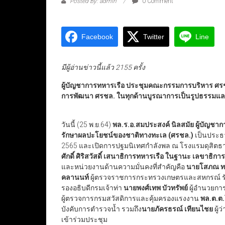
Posted By: admin
0 Comment
Facebook
Twitter
Line
มีผู้อ่านข่าวนี้แล้ว 2155 ครั้ง
ผู้บัญชาการทหารเรือ ประชุมคณะกรรมการบริหาร ศรช
การพัฒนา ศรชล. ในทุกด้านบูรณาการเป็นรูปธรรมและม
วันนี้ (25 พ.ย.64)
พล.ร.อ.สมประสงค์ นิลสมัย ผู้บัญชา
รักษาผลปะโยชน์ของชาติทางทะเล (ศรชล.)
เป็นประธ
2565 และเปิดการปฐมนิเทศกำลังพล ณ โรงแรมดุสิตธานี
ศักดิ์ ศิริสวัสดิ์ เสนาธิการทหารเรือ ในฐานะ เลขาธิก
และหน่วยงานด้านความมั่นคงที่สำคัญคือ
นายโสภณ ท
คลานนท์
ผู้ตรวจราชการกระทรวงเกษตรและสหกรณ์ 
รองอธิบดีกรมเจ้าท่า
นายพงศ์เทพ บัวทรัพย์
ผู้อำนวยก
ผู้ตรวจการกรมสวัสดิการและคุ้มครองแรงงาน
พล.ต.ต.
บังคับการตำรวจน้ำ รวมถึง
นายภัครธรณ์ เทียนไชย
ผู้
เข้าร่วมประชุม