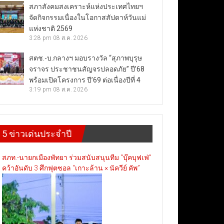
สภาสังคมสงเคราะห์แห่งประเทศไทยฯ
จัดกิจกรรมเนื่องในโอกาสสัปดาห์วันแม่
แห่งชาติ 2569
3:28 pm
08 ส.ค. 2026
สตช.-บ.กลางฯ มอบรางวัล “สุภาพบุรุษ
จราจร ประชาชนสัญจรปลอดภัย” ปี’68
พร้อมเปิดโครงการ ปี’69 ต่อเนื่องปีที่ 4
3:19 pm
08 ส.ค. 2026
5 ข่าวเด่นประจำปี
สภท.-นายกเมืองพัทยา ร่วมสนับสนุนทีม “บุ๊คบุฟเฟ่”
คว้าอันดับ 3 ศึกฟุตซอล “เกาะล้าน × นัควีย์ คัพ”