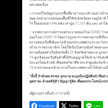
อย่างต่อเนื่อง
–
การแก้ไขปัญหาบุกรุกพื้นที่สาธารณะบริเวณอ่าวบ้
หอย จนสามารถส่งมอบพื้นที่ให้กับจังหวัดสุราษฎร์ธานี
ไร่ รื้อถอนขนำ 946 หลัง เสาปูน 11,101 ต้น และ เสาไผ
– จากสถานการณ์การแพร่ระบาดของโรค COVID-19 ศรช
ของโรค COVID-19 โดยการบูรณาการหน่วยงานที่เกี่
ตรวจสอบเรือที่เดินทางเข้าออกประเทศผ่านระบบ Nati
เข้ามาราชอาณาจักร โดยให้เป็นไปตามข้อกำหนด และให้
ความมั่นคงท่าเรือจังหวัดทั้ง 23 จังหวัดชายทะเล บูร
19 ลูกเรือของเรือสินค้าที่ได้รับอนุญาตให้เข้ามารับส่
ประมงโดยเจ้าหน้าที่ชุดสหวิชาชีพ ประจำศูนย์แจ้งเข
19 จากภายนอกเข้ามาภายในประเทศทางน้ำได้อย่างเป
“ทั้งนี้ กำลังพล ศรชล.ทุกนาย จะมุ่งมั่นปฏิบัติหน้าที
อุตสาหะ ด้วยสติรู้ตัว ปัญญารู้คิด เพื่อผลประโยชน์
มีผู้อ่านข่าวนี้แล้ว 2155 ครั้ง
Facebook
Twitter
Line