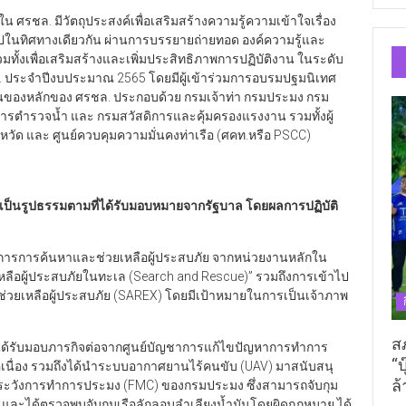
 ศรชล. มีวัตถุประสงค์เพื่อเสริมสร้างความรู้ความเข้าใจเรื่อง
ไปในทิศทางเดียวกัน ผ่านการบรรยายถ่ายทอด องค์ความรู้และ
้งเพื่อเสริมสร้างและเพิ่มประสิทธิภาพการปฏิบัติงาน ในระดับ
. ประจำปีงบประมาณ 2565 โดยมีผู้เข้าร่วมการอบรมปฐมนิเทศ
านของหลักของ ศรชล. ประกอบด้วย กรมเจ้าท่า กรมประมง กรม
ารตำรวจน้ำ และ กรมสวัสดิการและคุ้มครองแรงงาน รวมทั้งผู้
วัด และ ศูนย์ควบคุมความมั่นคงท่าเรือ (ศคท.หรือ PSCC)
งเป็นรูปธรรมตามที่ได้รับมอบหมายจากรัฐบาล โดยผลการปฏิบัติ
าการการค้นหาและช่วยเหลือผู้ประสบภัย จากหน่วยงานหลักใน
ลือผู้ประสบภัยในทะเล (Search and Rescue)” รวมถึงการเข้าไป
วยเหลือผู้ประสบภัย (SAREX) โดยมีเป้าหมายในการเป็นเจ้าภาพ
ส
ได้รับมอบภารกิจต่อจากศูนย์บัญชาการแก้ไขปัญหาการทำการ
“บ
่อเนื่อง รวมถึงได้นำระบบอากาศยานไร้คนขับ (UAV) มาสนับสนุ
ล้
้าระวังการทำการประมง (FMC) ของกรมประมง ซึ่งสามารถจับกุม
ละได้ตรวจพบจับกุมเรือลักลอบลำเลียงน้ำมันโดยผิดกฎหมาย ได้