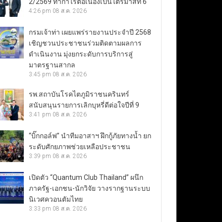
2/2569 ทำกำไรต่อเนื่องเป็นไตรมาสที่ 6
4:26 pm
08 ส.ค. 2026
กรมเจ้าท่า เผยแพร่รายงานประจำปี 2568
เชิญชวนประชาชนร่วมติดตามผลการ
ดำเนินงาน มุ่งยกระดับการบริการสู่
มาตรฐานสากล
3:45 pm
08 ส.ค. 2026
รพ.สถาบันโรคไตภูมิราชนครินทร์
สนับสนุนรายการเลิกบุหรี่ดีต่อใจปีที่ 9
3:41 pm
08 ส.ค. 2026
“บิ๊กกอล์ฟ” นำทีมอาสาฯ ฝึกกู้ภัยทางน้ำ ยก
ระดับศักยภาพช่วยเหลือประชาชน
3:39 pm
08 ส.ค. 2026
เปิดตัว “Quantum Club Thailand” ผนึก
ภาครัฐ-เอกชน-นักวิจัย วางรากฐานระบบ
นิเวศควอนตัมไทย
3:33 pm
08 ส.ค. 2026