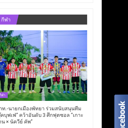
กีฬา
กีฬา
ภท.-นายกเมืองพัทยา ร่วมสนับสนุนทีม
ุ๊คบุฟเฟ่” คว้าอันดับ 3 ศึกฟุตซอล “เกาะ
าน × นัควีย์ คัพ”