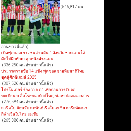
(546,817 คน
อ่านข่าวนี้แล้ว)
เปิดฟุตบอลเยาวชนสานฝัน 4 จังหวัดชายแดนใต้
คัดไปฝึกทักษะลูกหนังต่างแดน
(336,250 คน อ่านข่าวนี้แล้ว)
ประกาศรายชื่อ 14 แข้ง ฟุตซอลชายทีมชาติไทย
ชุดสู้ศึกซีเกมส์ 2025
(307,526 คน อ่านข่าวนี้แล้ว)
โปรโมเตอร์ ร้อง “ก.ล.ต.” เพิกถอนการรับจด
ทะเบียน บ.สื่อโฆษณายักษ์ใหญ่ ข้อหาปลอมเอกสาร
(276,584 คน อ่านข่าวนี้แล้ว)
ส.เรือใบ ต้อนรับ สหพันธ์เรือใบเอเชีย หารือพัฒนา
กีฬาเรือใบไทย-เอเชีย
(265,386 คน อ่านข่าวนี้แล้ว)