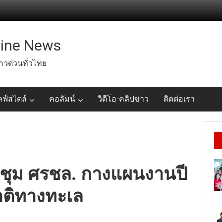
line News
่าวด่วนทั่วไทย
ลฟ์สไตล์
คอลัมน์
วิดีโอ-คลิปข่าว
ติดต่อเรา
ระชุม ศรชล. กางแผนงานปี
าติทางทะเล