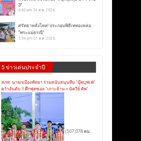
3”
6:40 am
04 ส.ค. 2026
ศรัทธาหลั่งไหล! ประกอบพิธีเททองหล่อ
“พระแม่ธรณี”
3:34 pm
01 ส.ค. 2026
5 ข่าวเด่นประจำปี
สภท.-นายกเมืองพัทยา ร่วมสนับสนุนทีม “บุ๊คบุฟเฟ่”
คว้าอันดับ 3 ศึกฟุตซอล “เกาะล้าน × นัควีย์ คัพ”
(507,078 คน