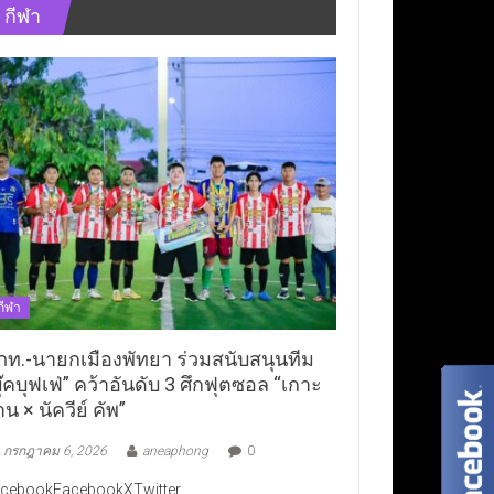
กีฬา
กีฬา
ภท.-นายกเมืองพัทยา ร่วมสนับสนุนทีม
ุ๊คบุฟเฟ่” คว้าอันดับ 3 ศึกฟุตซอล “เกาะ
าน × นัควีย์ คัพ”
กรกฎาคม 6, 2026
aneaphong
0
cebookFacebookXTwitter