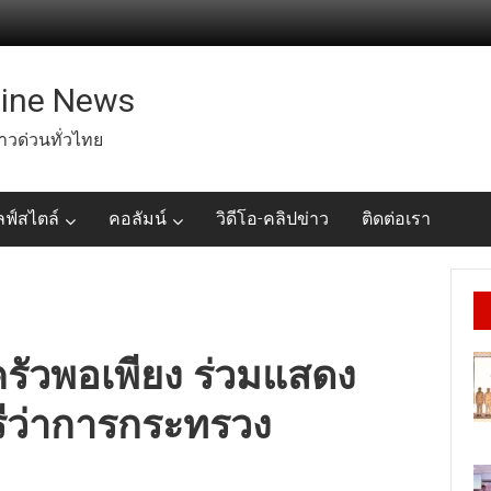
line News
่าวด่วนทั่วไทย
ลฟ์สไตล์
คอลัมน์
วิดีโอ-คลิปข่าว
ติดต่อเรา
รัวพอเพียง ร่วมแสดง
รีว่าการกระทรวง