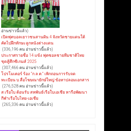
อ่านข่าวนี้แล้ว)
เปิดฟุตบอลเยาวชนสานฝัน 4 จังหวัดชายแดนใต้
คัดไปฝึกทักษะลูกหนังต่างแดน
(336,196 คน อ่านข่าวนี้แล้ว)
ประกาศรายชื่อ 14 แข้ง ฟุตซอลชายทีมชาติไทย
ชุดสู้ศึกซีเกมส์ 2025
(307,466 คน อ่านข่าวนี้แล้ว)
โปรโมเตอร์ ร้อง “ก.ล.ต.” เพิกถอนการรับจด
ทะเบียน บ.สื่อโฆษณายักษ์ใหญ่ ข้อหาปลอมเอกสาร
(276,528 คน อ่านข่าวนี้แล้ว)
ส.เรือใบ ต้อนรับ สหพันธ์เรือใบเอเชีย หารือพัฒนา
กีฬาเรือใบไทย-เอเชีย
(265,336 คน อ่านข่าวนี้แล้ว)