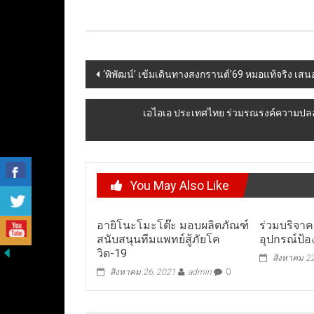
Post
‘พิพัฒน์’ เข้มเดินทางสงกรานต์’69 หมอแท้จริง 
navigation
เอไอเอ ประเทศไทย ร่วมรณรงค์ความปล
You May Also Like
อายิโนะโมะโต๊ะ มอบผลิตภัณฑ์
ร่วมบริจา
สนับสนุนทีมแพทย์สู้ภัยโค
อุปกรณ์ป้อ
วิด-19
สิงหาคม 2
สิงหาคม 26, 2021
admin
0