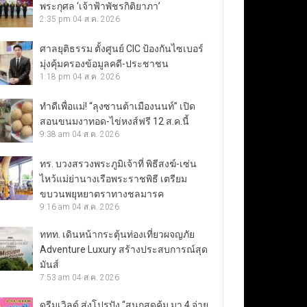
พระกุศล ‘เจ้าฟ้าพัชรกิติยาภา’
2:35 pm
04 ส.ค. 2026
ศาลยุติธรรม ตั้งศูนย์ CIC ป้องกันไซเบอร์
มุ่งคุ้มครองข้อมูลคดี-ประชาชน
1:18 pm
04 ส.ค. 2026
ทำดีเพื่อแม่! “ลุงซานต้าเมืองนนท์” เปิด
สอนขนมงาทอด-ไข่หงส์ฟรี 12 ส.ค.นี้
9:38 am
04 ส.ค. 2026
ทร. บวงสรวงพระภูมิเจ้าที่ พิธีสงฆ์-เซ่น
ไหว้แม่ย่านางเรือพระราชพิธี เตรียม
ขบวนพยุหยาตราทางชลมารค
9:16 am
04 ส.ค. 2026
ททท. เดินหน้ากระตุ้นท่องเที่ยวผจญภัย
Adventure Luxury สร้างประสบการณ์สุด
มันส์
7:53 am
04 ส.ค. 2026
ดรีมเวิลด์ ส่งโปรปัง “สนุกสุดคุ้ม มา 4 จ่าย