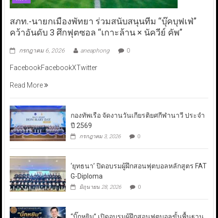
สภท.-นายกเมืองพัทยา ร่วมสนับสนุนทีม “บุ๊คบุฟเฟ่”
คว้าอันดับ 3 ศึกฟุตซอล “เกาะล้าน × นัควีย์ คัพ”
กรกฎาคม 6, 2026
aneaphong
0
FacebookFacebookXTwitter
Read More
กองทัพเรือ จัดงานวันเกียรติยศกีฬานาวี ประจำ
ปี 2569
กรกฎาคม 3, 2026
0
‘ยุทธนา’ ปิดอบรมผู้ฝึกสอนฟุตบอลหลักสูตร FAT
G-Diploma
มิถุนายน 28, 2026
0
“บิ๊กหยิม” เปิดอบรมผู้ฝึกสอนฟุตบอลขั้นพื้นฐาน