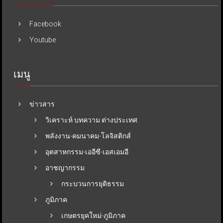
Facebook
Youtube
เมนู
ข่าวสาร
วิเคราะห์ บทความ ต่างประเทศ
พลังงาน-คมนาคม-โลจิสติกส์
อุตสาหกรรม-เออีซี-เอสเอมอี
อาชญากรรม
กระบวนการยุติธรรม
ภูมิภาค
เกษตรยุคใหม่-ภูมิภาค