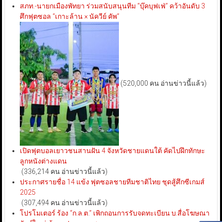
สภท.-นายกเมืองพัทยา ร่วมสนับสนุนทีม “บุ๊คบุฟเฟ่” คว้าอันดับ 3
ศึกฟุตซอล “เกาะล้าน × นัควีย์ คัพ”
(520,000 คน อ่านข่าวนี้แล้ว)
เปิดฟุตบอลเยาวชนสานฝัน 4 จังหวัดชายแดนใต้ คัดไปฝึกทักษะ
ลูกหนังต่างแดน
(336,214 คน อ่านข่าวนี้แล้ว)
ประกาศรายชื่อ 14 แข้ง ฟุตซอลชายทีมชาติไทย ชุดสู้ศึกซีเกมส์
2025
(307,494 คน อ่านข่าวนี้แล้ว)
โปรโมเตอร์ ร้อง “ก.ล.ต.” เพิกถอนการรับจดทะเบียน บ.สื่อโฆษณา