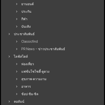
ยานยนต์
ประกัน
กีฬา
บันเทิง
ประชาสัมพันธ์
Classicfind
PR News – ข่าวประชาสัมพันธ์
ไลฟ์สไตล์
ท่องเที่ยว
แฟชั่นโซไซตี้-ดูดวง
สุขภาพ-ความงาม
อาหาร
ช้อป-ชิม-ชิล
คอลัมน์