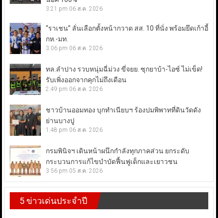
3:21 pm
06 ส.ค. 2026
“ราเชน” ลั่นเลือกตั้งหน้ากวาด สส. 10 ที่นั่ง พร้อมยึดเก้าอี้
กห.-มท.
3:06 pm
06 ส.ค. 2026
ทล.ลำปาง รวบหนุ่มฉี่ม่วง ขี่จยย. ซุกยาบ้า-ไอซ์ ไม่เข็ด!
รับเพิ่งออกจากคุกไม่ถึงเดือน
2:49 pm
06 ส.ค. 2026
ชาวบ้านออมทอง บุกทำเนียบฯ ร้องปมพิพาทที่ดินวัดดัง
ย่านบางปู
1:48 pm
06 ส.ค. 2026
กรมพินิจฯ เดินหน้าผนึกกำลังทุกภาคส่วน ยกระดับ
กระบวนการแก้ไขบำบัดฟื้นฟูเด็กและเยาวชน
3:56 pm
05 ส.ค. 2026
5 ข่าวเด่นประจำปี