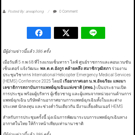
Posted By: aneaphong
0 Comment
มีผู้อ่านข่าวนี้แล้ว 386 ครั้ง
เมื่อวันที่ 5 ก.พ.68 ที่โรงแรมเซ็นทารา ไลฟ์ ศูนย์ราชการและคอนเวนชัน
เซ็นเตอร์ แจ้งวัฒนะ
พล.ต.ต.อังกูร คล้ายคลึง สมาชิกวุฒิสภา
ร่วมงาน
ประชุมวิชาการ International Helicopter Emergency Medical Services
(HEMS) Conference 2025 โดยมี
เรืออากาศเอก น.พ.อัจฉริยะ แพงมา
เลขาธิการสถาบันการแพทย์ฉุกเฉินแห่งชาติ (สพฉ.)
เป็นประธานเปิด
การประชุม พร้อมผู้บริหาร ผู้เชี่ยวชาญ และผู้แทนจากหน่วยงานด้านการ
แพทย์ฉุกเฉิน บริษัทด้านอากาศยานการแพทย์ฉุกเฉินทั้งในและต่าง
ประเทศ นักลงทุน และช่วงค่ำวันเดียวกัน มีงานเลี้ยงดินเนอร์ HEMS
สำหรับการประชุมครั้งนี้ มุ่งเน้นการพัฒนาระบบการแพทย์ฉุกเฉินทาง
อากาศในไทย ให้ก้าวหน้าเทียบเท่านานาชาติ
มีผู้อ่านข่าวนี้แล้ว 386 ครั้ง