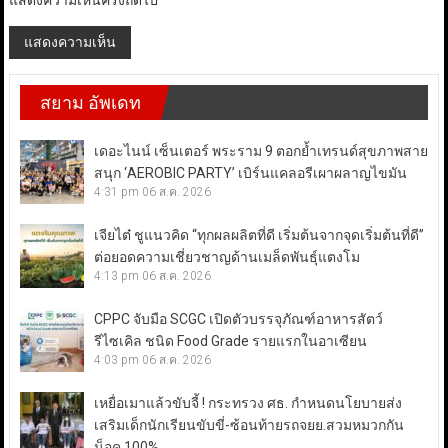
แสดงความเห็นครั้งถัดไป
สยาม อัพเดท
เดอะไนน์ เซ็นเตอร์ พระราม 9 ตอกย้ำเทรนด์สุขภาพสาย
สนุก ‘AEROBIC PARTY’ เบิร์นแคลอรีเผาผลาญไขมัน
4:31 pm
06 ส.ค. 2026
เจียไต๋ ชูแนวคิด “ทุกผลผลิตที่ดี เริ่มต้นจากจุดเริ่มต้นที่ดี”
ต่อยอดความเชี่ยวชาญด้านเมล็ดพันธุ์แตงโม
4:13 pm
06 ส.ค. 2026
CPPC จับมือ SCGC เปิดตัวบรรจุภัณฑ์อาหารสัตว์
รีไซเคิล ชนิด Food Grade รายแรกในอาเซียน
4:03 pm
06 ส.ค. 2026
เหยื่อเมาแล้วขับจี้ ! กระทรวง ศธ. กำหนดนโยบายส่ง
เสริมเด็กนักเรียนขับขี่-ซ้อนท้ายรถจยย.สวมหมวกกัน
น็อค 100%