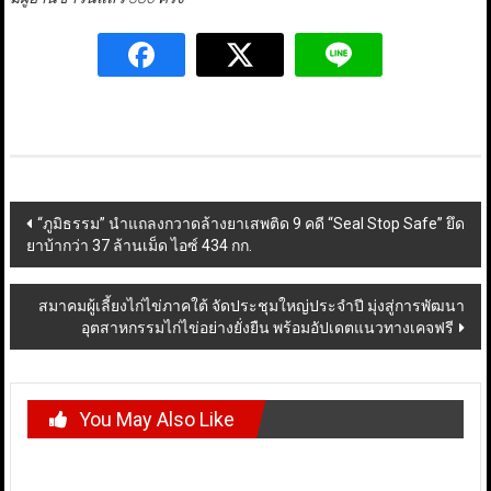
Post
“ภูมิธรรม” นำแถลงกวาดล้างยาเสพติด 9 คดี “Seal Stop Safe” ยึด
ยาบ้ากว่า 37 ล้านเม็ด ไอซ์ 434 กก.
navigation
สมาคมผู้เลี้ยงไก่ไข่ภาคใต้ จัดประชุมใหญ่ประจำปี มุ่งสู่การพัฒนา
อุตสาหกรรมไก่ไข่อย่างยั่งยืน พร้อมอัปเดตแนวทางเคจฟรี
You May Also Like