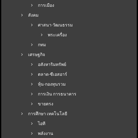
การเมือง
สังคม
ศาสนา-วัฒนธรรม
พระเครื่อง
กทม
เศรษฐกิจ
อสังหาริมทรัพย์
ตลาด-ซีเอสอาร์
หุ้น-กองทุนรวม
การเงิน การธนาคาร
ขายตรง
การศึกษา เทคโนโลยี
ไอที
พลังงาน