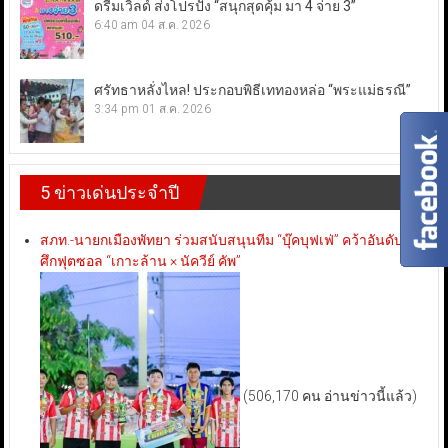
ดรีมเวิลด์ ส่งโปรปัง “สนุกสุดคุ้ม มา 4 จ่าย 3”
6:40 am
04 ส.ค. 2026
ศรัทธาหลั่งไหล! ประกอบพิธีเททองหล่อ “พระแม่ธรณี”
3:34 pm
01 ส.ค. 2026
5 ข่าวเด่นประจำปี
สภท.-นายกเมืองพัทยา ร่วมสนับสนุนทีม “บุ๊คบุฟเฟ่” คว้าอันดับ 3
ศึกฟุตซอล “เกาะล้าน × นัควีย์ คัพ”
(506,170 คน อ่านข่าวนี้แล้ว)