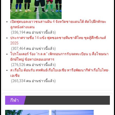
เปิดฟุตบอลเยาวชนสานฝัน 4 จังหวัดชายแดนใต้ คัดไปฝึกทักษะ
ลูกหนังต่างแดน
(336,194 คน อ่านข่าวนี้แล้ว)
ประกาศรายชื่อ 14 แข้ง ฟุตซอลชายทีมชาติไทย ชุดสู้ศึกซีเกมส์
2025
(307,464 คน อ่านข่าวนี้แล้ว)
โปรโมเตอร์ ร้อง “ก.ล.ต.” เพิกถอนการรับจดทะเบียน บ.สื่อโฆษณา
ยักษ์ใหญ่ ข้อหาปลอมเอกสาร
(276,526 คน อ่านข่าวนี้แล้ว)
ส.เรือใบ ต้อนรับ สหพันธ์เรือใบเอเชีย หารือพัฒนากีฬาเรือใบไทย-
เอเชีย
(265,334 คน อ่านข่าวนี้แล้ว)
กีฬา