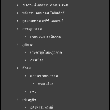
วิเคราะห์ บทความ ต่างประเทศ
พลังงาน-คมนาคม-โลจิสติกส์
อุตสาหกรรม-เออีซี-เอสเอมอี
อาชญากรรม
กระบวนการยุติธรรม
ภูมิภาค
เกษตรยุคใหม่-ภูมิภาค
การเมือง
สังคม
ศาสนา-วัฒนธรรม
พระเครื่อง
กทม
เศรษฐกิจ
อสังหาริมทรัพย์