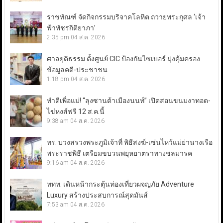
ราชทัณฑ์ จัดกิจกรรมบริจาคโลหิต ถวายพระกุศล ‘เจ้า
ฟ้าพัชรกิติยาภา’
2:35 pm
04 ส.ค. 2026
ศาลยุติธรรม ตั้งศูนย์ CIC ป้องกันไซเบอร์ มุ่งคุ้มครอง
ข้อมูลคดี-ประชาชน
1:18 pm
04 ส.ค. 2026
ทำดีเพื่อแม่! “ลุงซานต้าเมืองนนท์” เปิดสอนขนมงาทอด-
ไข่หงส์ฟรี 12 ส.ค.นี้
9:38 am
04 ส.ค. 2026
ทร. บวงสรวงพระภูมิเจ้าที่ พิธีสงฆ์-เซ่นไหว้แม่ย่านางเรือ
พระราชพิธี เตรียมขบวนพยุหยาตราทางชลมารค
9:16 am
04 ส.ค. 2026
ททท. เดินหน้ากระตุ้นท่องเที่ยวผจญภัย Adventure
Luxury สร้างประสบการณ์สุดมันส์
7:53 am
04 ส.ค. 2026