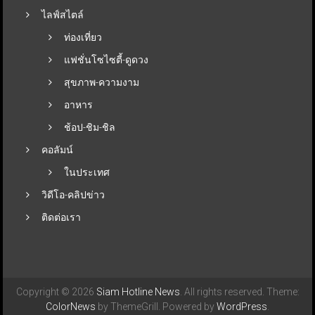
ไลฟ์สไตล์
ท่องเที่ยว
แฟชั่นโซไซตี้-ดูดวง
สุขภาพ-ความงาม
อาหาร
ช้อป-ชิม-ชิล
คอลัมน์
ในประเทศ
วิดีโอ-คลิปข่าว
ติดต่อเรา
Copyright © 2026
Siam Hotline News
. All rights reserved. Theme:
ColorNews
by ThemeGrill. Powered by
WordPress
.