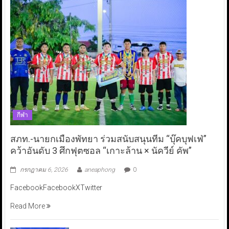
กีฬา
สภท.-นายกเมืองพัทยา ร่วมสนับสนุนทีม “บุ๊คบุฟเฟ่”
คว้าอันดับ 3 ศึกฟุตซอล “เกาะล้าน × นัควีย์ คัพ”
กรกฎาคม 6, 2026
aneaphong
0
FacebookFacebookXTwitter
Read More