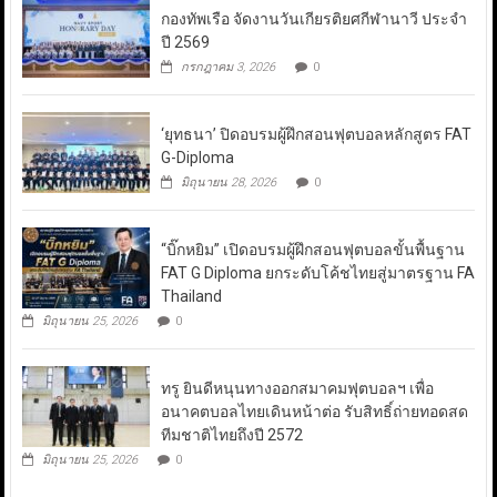
กองทัพเรือ จัดงานวันเกียรติยศกีฬานาวี ประจำ
ปี 2569
กรกฎาคม 3, 2026
0
‘ยุทธนา’ ปิดอบรมผู้ฝึกสอนฟุตบอลหลักสูตร FAT
G-Diploma
มิถุนายน 28, 2026
0
“บิ๊กหยิม” เปิดอบรมผู้ฝึกสอนฟุตบอลขั้นพื้นฐาน
FAT G Diploma ยกระดับโค้ชไทยสู่มาตรฐาน FA
Thailand
มิถุนายน 25, 2026
0
ทรู ยินดีหนุนทางออกสมาคมฟุตบอลฯ เพื่อ
อนาคตบอลไทยเดินหน้าต่อ รับสิทธิ์ถ่ายทอดสด
ทีมชาติไทยถึงปี 2572
มิถุนายน 25, 2026
0