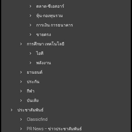
ตลาด-ซีเอสอาร์
หุ้น-กองทุนรวม
การเงิน การธนาคาร
ขายตรง
การศึกษา เทคโนโลยี
ไอที
พลังงาน
ยานยนต์
ประกัน
กีฬา
บันเทิง
ประชาสัมพันธ์
Classicfind
PR News – ข่าวประชาสัมพันธ์