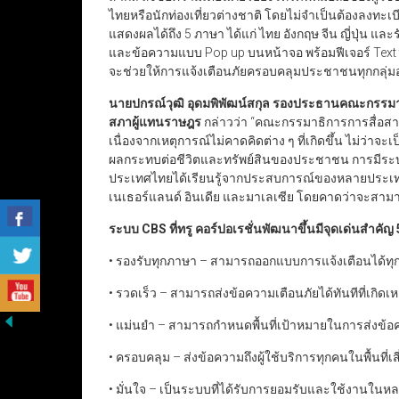
ไทยหรือนักท่องเที่ยวต่างชาติ โดยไม่จำเป็นต้องลงทะเ
แสดงผลได้ถึง 5 ภาษา ได้แก่ ไทย อังกฤษ จีน ญี่ปุ่น และ
และข้อความแบบ Pop up บนหน้าจอ พร้อมฟีเจอร์ Text 
จะช่วยให้การแจ้งเตือนภัยครอบคลุมประชาชนทุกกลุ่มอย่
นายปกรณ์วุฒิ อุดมพิพัฒน์สกุล รองประธานคณะกรรมาธ
สภาผู้แทนราษฎร
กล่าวว่า “คณะกรรมาธิการการสื่อสา
เนื่องจากเหตุการณ์ไม่คาดคิดต่าง ๆ ที่เกิดขึ้น ไม่ว่าจะ
ผลกระทบต่อชีวิตและทรัพย์สินของประชาชน การมีระบบเ
ประเทศไทยได้เรียนรู้จากประสบการณ์ของหลายประเทศที่ใช
เนเธอร์แลนด์ อินเดีย และมาเลเซีย โดยคาดว่าจะสามาร
ระบบ CBS ที่ทรู คอร์ปอเรชั่นพัฒนาขึ้นมีจุดเด่นสำคัญ 
• รองรับทุกภาษา – สามารถออกแบบการแจ้งเตือนได้ทุก
• รวดเร็ว – สามารถส่งข้อความเตือนภัยได้ทันทีที่เกิดเห
• แม่นยำ – สามารถกำหนดพื้นที่เป้าหมายในการส่งข้อ
• ครอบคลุม – ส่งข้อความถึงผู้ใช้บริการทุกคนในพื้นที่เ
• มั่นใจ – เป็นระบบที่ได้รับการยอมรับและใช้งานในห