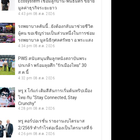
Ecosystem เชื่อมลูกบ้าน-พันธมิตร ขยาย
มูลค่าธุรกิจระยะยาว
4:43 pm
08 ส.ค. 2026
รถพยาบาลคันนี้…ยังต้องกลับมาช่วยชีวิต
ผู้คน ขอเชิญร่วมเป็นส่วนหนึ่งในการซ่อม
รถพยาบาล มูลนิธิกุศลศรัทธา อ.พระแสง
4:34 pm
08 ส.ค. 2026
PWS สนับสนุนทีมลูกหนังสถาบันพระ
ปกเกล้า พร้อมลุยศึก “รักเมืองไทย” 30
ส.ค.นี้
4:32 pm
08 ส.ค. 2026
ทรู x โก๋แก่ เติมสีสันการเริ่มต้นทริปเมือง
ไทย กับ “Stay Connected, Stay
Crunchy”
4:28 pm
08 ส.ค. 2026
ทรู คอร์ปอเรชั่น รายงานงบไตรมาส
2/2569 ทำกำไรต่อเนื่องเป็นไตรมาสที่ 6
4:26 pm
08 ส.ค. 2026