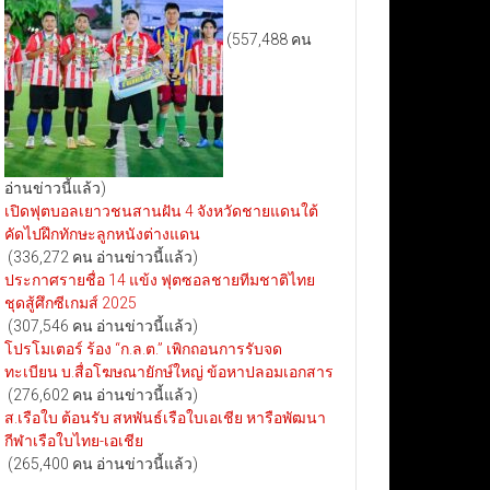
(557,488 คน
อ่านข่าวนี้แล้ว)
เปิดฟุตบอลเยาวชนสานฝัน 4 จังหวัดชายแดนใต้
คัดไปฝึกทักษะลูกหนังต่างแดน
(336,272 คน อ่านข่าวนี้แล้ว)
ประกาศรายชื่อ 14 แข้ง ฟุตซอลชายทีมชาติไทย
ชุดสู้ศึกซีเกมส์ 2025
(307,546 คน อ่านข่าวนี้แล้ว)
โปรโมเตอร์ ร้อง “ก.ล.ต.” เพิกถอนการรับจด
ทะเบียน บ.สื่อโฆษณายักษ์ใหญ่ ข้อหาปลอมเอกสาร
(276,602 คน อ่านข่าวนี้แล้ว)
ส.เรือใบ ต้อนรับ สหพันธ์เรือใบเอเชีย หารือพัฒนา
กีฬาเรือใบไทย-เอเชีย
(265,400 คน อ่านข่าวนี้แล้ว)