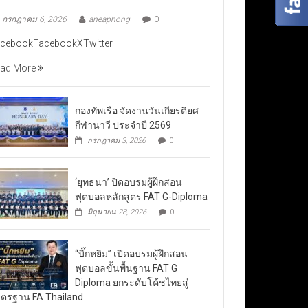
กรกฎาคม 6, 2026
aneaphong
0
cebookFacebookXTwitter
ad More
กองทัพเรือ จัดงานวันเกียรติยศ
กีฬานาวี ประจำปี 2569
กรกฎาคม 3, 2026
0
‘ยุทธนา’ ปิดอบรมผู้ฝึกสอน
ฟุตบอลหลักสูตร FAT G-Diploma
มิถุนายน 28, 2026
0
“บิ๊กหยิม” เปิดอบรมผู้ฝึกสอน
ฟุตบอลขั้นพื้นฐาน FAT G
Diploma ยกระดับโค้ชไทยสู่
ตรฐาน FA Thailand