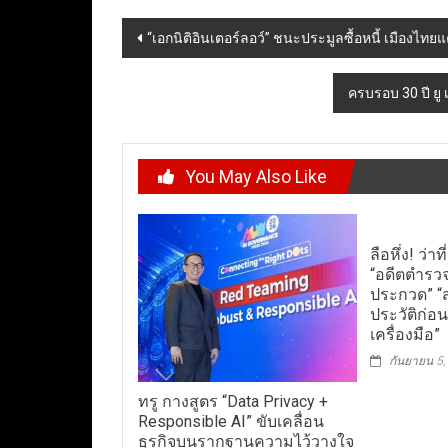
Post
“เอกนิติอินเตอร์ลอว์” ชนะประมูลซื้อหนี้ เมืองไท
navigation
ครบรอบ 30 ปี ยู 
You May Also Like
ลือหึ่ง! ว่า
“อดีตตำรวจ
ประกวด” “ส
ประวัติก่อ
เครื่องมือ”
กันยายน 5,
ทรู กางสูตร “Data Privacy +
Responsible AI” ขับเคลื่อน
ธุรกิจบนรากฐานความไว้วางใจ