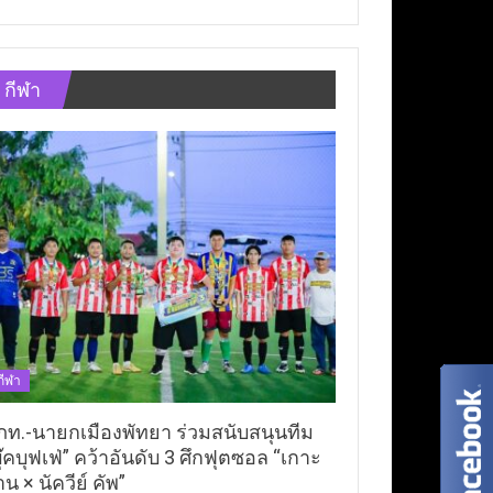
กีฬา
กีฬา
ภท.-นายกเมืองพัทยา ร่วมสนับสนุนทีม
ุ๊คบุฟเฟ่” คว้าอันดับ 3 ศึกฟุตซอล “เกาะ
าน × นัควีย์ คัพ”