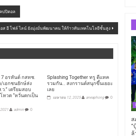
ยแคปปิตอล
เอส อี โฟล์ ไลน์ ยังมุ่งมั่นพัฒนาคน ให้ก้าวทันเทคโนโลยีชั้นสูง
ที่ 7 อรหันต์ กสทช.
Splashing Together ทรู ดีแทค
/เอกชนยักษ์ส่ง
รวมกัน… สงกรานต์สนุกขึ้นเยอะ
.ว.” เตรียมสอบ
เลย
นโหวต “หวั่นตกเป็น
เมษายน 12, 2025
aneaphong
0
 2021
admin
0
ส
“บ
ล้