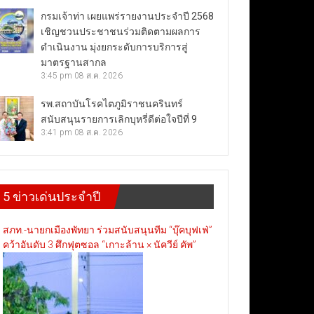
กรมเจ้าท่า เผยแพร่รายงานประจำปี 2568
เชิญชวนประชาชนร่วมติดตามผลการ
ดำเนินงาน มุ่งยกระดับการบริการสู่
มาตรฐานสากล
3:45 pm
08 ส.ค. 2026
รพ.สถาบันโรคไตภูมิราชนครินทร์
สนับสนุนรายการเลิกบุหรี่ดีต่อใจปีที่ 9
3:41 pm
08 ส.ค. 2026
5 ข่าวเด่นประจำปี
สภท.-นายกเมืองพัทยา ร่วมสนับสนุนทีม “บุ๊คบุฟเฟ่”
คว้าอันดับ 3 ศึกฟุตซอล “เกาะล้าน × นัควีย์ คัพ”