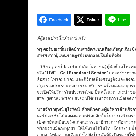
Facebook
Twitter
Line
มีผู้อ่านข่าวนี้แล้ว 972 ครั้ง
ทรู คอร์ปอเรชั่น เปิดบ้านสาธิตระบบเตือนภัยฉุกเฉิน 
สารฯ สภาผู้แทนราษฎรร่วมทดสอบในพื้นที่จริง
บริษัท ทรู คอร์ปอเรชั่น จำกัด (มหาชน) ผู้นำด้านโ
จริง
“LIVE – Cell Broadcast Service”
และสร้างความเ
สื่อสาร โทรคมนาคม และดิจิทัลเพื่อเศรษฐกิจและสังค
สกุล รองประธานคณะกรรมาธิการฯ พร้อมคณะอนุกรรมาธ
จะเปิดให้บริการในประเทศไทยเป็นครั้งแรก และนำชมศู
Intelligence Center (BNIC) ที่ใช้บริหารจัดการเมื่อเกิดภัย
นายจักรกฤษณ์ อุไรรัตน์ หัวหน้าคณะผู้บริหารด้านกิจกา
คอร์ปอเรชั่นได้แสดงความพร้อมอีกขั้นในการเตรียมระบ
เปิดสาธิตเสมือนจริงแก่คณะกรรมาธิการการสื่อสารฯ 
พร้อมร่วมมือกับทุกฝ่ายให้ใช้งานได้ในไทย โดยระบบน
สากล ส่งข้อความเตือนภัยไปยังโทรศัพท์มือถือของผู้ใช้บริ