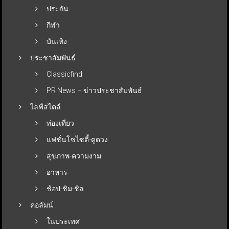
ประกัน
กีฬา
บันเทิง
ประชาสัมพันธ์
Classicfind
PR News – ข่าวประชาสัมพันธ์
ไลฟ์สไตล์
ท่องเที่ยว
แฟชั่นโซไซตี้-ดูดวง
สุขภาพ-ความงาม
อาหาร
ช้อป-ชิม-ชิล
คอลัมน์
ในประเทศ