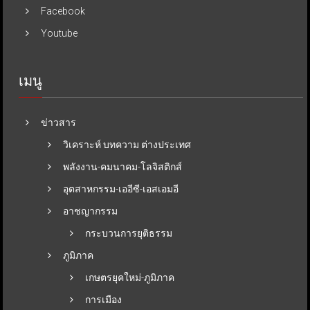
Facebook
Youtube
เมนู
ข่าวสาร
วิเคราะห์ บทความ ต่างประเทศ
พลังงาน-คมนาคม-โลจิสติกส์
อุตสาหกรรม-เออีซี-เอสเอมอี
อาชญากรรม
กระบวนการยุติธรรม
ภูมิภาค
เกษตรยุคใหม่-ภูมิภาค
การเมือง