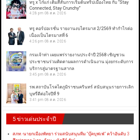
ทรู x โก๋แก่ เติมสีสันการเริ่มต้นทริปเมืองไทย กับ “Stay
Connected, Stay Crunchy”
4:28 pm
08 ส.ค. 2026
ทรู คอร์ปอเรชั่น รายงานงบไตรมาส 2/2569 ทำกำไรต่อ
เนื่องเป็นไตรมาสที่ 6
4:26 pm
08 ส.ค. 2026
กรมเจ้าท่า เผยแพร่รายงานประจำปี 2568 เชิญชวน
ประชาชนร่วมติดตามผลการดำเนินงาน มุ่งยกระดับการ
บริการสู่มาตรฐานสากล
3:45 pm
08 ส.ค. 2026
รพ.สถาบันโรคไตภูมิราชนครินทร์ สนับสนุนรายการเลิก
บุหรี่ดีต่อใจปีที่ 9
3:41 pm
08 ส.ค. 2026
5 ข่าวเด่นประจำปี
สภท.-นายกเมืองพัทยา ร่วมสนับสนุนทีม “บุ๊คบุฟเฟ่” คว้าอันดับ 3