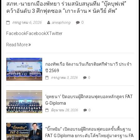
สภท.-นายกเมืองพัทยา ร่วมสนับสนุนทีม “บุ๊คบุฟเฟ่”
คว้าอันดับ 3 ศึกฟุตซอล “เกาะล้าน × นัควีย์ คัพ”
กรกฎาคม 6, 2026
aneaphong
0
FacebookFacebookXTwitter
Read More
กองทัพเรือ จัดงานวันเกียรติยศกีฬานาวี ประจำ
ปี 2569
กรกฎาคม 3, 2026
0
‘ยุทธนา’ ปิดอบรมผู้ฝึกสอนฟุตบอลหลักสูตร FAT
G-Diploma
มิถุนายน 28, 2026
0
“บิ๊กหยิม” เปิดอบรมผู้ฝึกสอนฟุตบอลขั้นพื้นฐาน
FAT G Diploma ยกระดับโค้ชไทยสู่มาตรฐาน FA