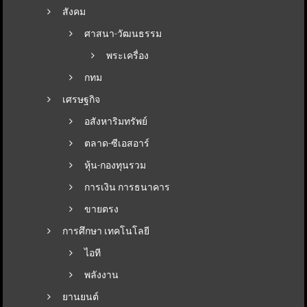
สังคม
ศาสนา-วัฒนธรรม
พระเครื่อง
กทม
เศรษฐกิจ
อสังหาริมทรัพย์
ตลาด-ซีเอสอาร์
หุ้น-กองทุนรวม
การเงิน การธนาคาร
ขายตรง
การศึกษา เทคโนโลยี
ไอที
พลังงาน
ยานยนต์