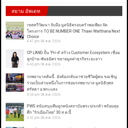
สยาม อัพเดท
เขตทวีวัฒนา จับมือ มูลนิธิครอบครัวพอเพียง จัด
โครงการ TO BE NUMBER ONE Thawi Watthana Next
Choice
4:47 pm
08 ส.ค. 2026
CP LAND ปั้น ‘Pri-d’ สร้าง Customer Ecosystem เชื่อม
ลูกบ้าน-พันธมิตร ขยายมูลค่าธุรกิจระยะยาว
4:43 pm
08 ส.ค. 2026
รถพยาบาลคันนี้…ยังต้องกลับมาช่วยชีวิตผู้คน ขอเชิญ
ร่วมเป็นส่วนหนึ่งในการซ่อมรถพยาบาล มูลนิธิกุศล
ศรัทธา อ.พระแสง
4:34 pm
08 ส.ค. 2026
PWS สนับสนุนทีมลูกหนังสถาบันพระปกเกล้า พร้อมลุย
ศึก “รักเมืองไทย” 30 ส.ค.นี้
4:32 pm
08 ส.ค. 2026