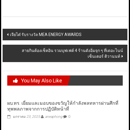
Post
เจียไต๋ รับรางวัล MEA ENERGY AWARDS
navigation
สายกินต้องเช็คอิน รวมบุฟเฟต์ 4 ร้านดังอิ่มจุก ๆ ที่เดอะไนน์
เซ็นเตอร์ ติวานนท์
You May Also Like
ผบ.ทร. เยี่ยมและมอบของขวัญให้กำลังพลทหารผ่านศึกที่
ทุพพลภาพจากการปฏิบัติหน้าที่
มกราคม 23, 2025
aneaphong
0