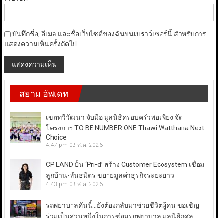
บันทึกชื่อ, อีเมล และชื่อเว็บไซต์ของฉันบนเบราว์เซอร์นี้ สำหรับการ
แสดงความเห็นครั้งถัดไป
สยาม อัพเดท
เขตทวีวัฒนา จับมือ มูลนิธิครอบครัวพอเพียง จัด
โครงการ TO BE NUMBER ONE Thawi Watthana Next
Choice
4:47 pm
08 ส.ค. 2026
CP LAND ปั้น ‘Pri-d’ สร้าง Customer Ecosystem เชื่อม
ลูกบ้าน-พันธมิตร ขยายมูลค่าธุรกิจระยะยาว
4:43 pm
08 ส.ค. 2026
รถพยาบาลคันนี้…ยังต้องกลับมาช่วยชีวิตผู้คน ขอเชิญ
ร่วมเป็นส่วนหนึ่งในการซ่อมรถพยาบาล มูลนิธิกุศล