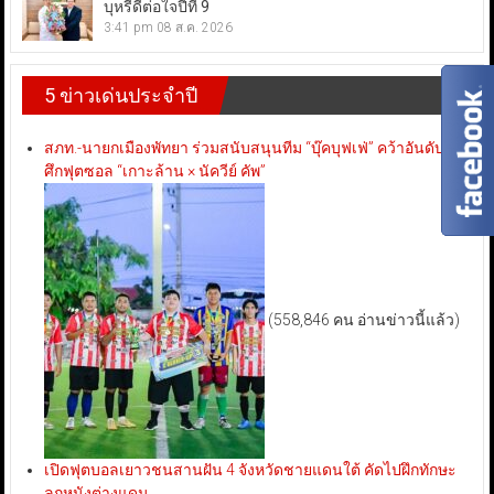
บุหรี่ดีต่อใจปีที่ 9
3:41 pm
08 ส.ค. 2026
5 ข่าวเด่นประจำปี
สภท.-นายกเมืองพัทยา ร่วมสนับสนุนทีม “บุ๊คบุฟเฟ่” คว้าอันดับ 3
ศึกฟุตซอล “เกาะล้าน × นัควีย์ คัพ”
(558,846 คน อ่านข่าวนี้แล้ว)
เปิดฟุตบอลเยาวชนสานฝัน 4 จังหวัดชายแดนใต้ คัดไปฝึกทักษะ
ลูกหนังต่างแดน