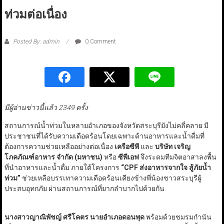
ท่วมต่อเนื่อง
Posted By: admin
0 Comment
มีผู้อ่านข่าวนี้แล้ว 2349 ครั้ง
สถานการณ์น้ำท่วมในหลายอำเภอของจังหวัดสระบุรียังไม่คลี่คลาย มี
ประชาชนที่ได้รับความเดือดร้อนโดยเฉพาะด้านอาหารและน้ำดื่มที่
ต้องการความช่วยเหลืออย่างต่อเนื่อง
เครือซีพี
และ
บริษัท เจริญ
โภคภัณฑ์อาหาร จำกัด (มหาชน)
หรือ
ซีพีเอฟ
จึงระดมทีมจิตอาสาลงพื้น
ที่นำอาหารและน้ำดื่ม ภายใต้โครงการ
“CPF ส่งอาหารจากใจ สู้ภัยน้ำ
ท่วม”
ช่วยเหลือบรรเทาความเดือดร้อนเคียงข้างพี่น้องชาวสระบุรีผู้
ประสบอุทกภัย ผ่านสถานการณ์ที่ยากลำบากไปด้วยกัน
นางสาวญาณิพัชญ์ ศรีโคตร นายอำเภอดอนพุด
พร้อมด้วยชมรมกำนัน