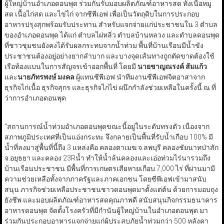
ผู้ใหญ่บ้านอำเภอดอนพุด ร่วมกันรับมอบผลิตภัณฑ์อาหารสด ทั้งเนื้อหมู
สด เนื้อไก่สด และไข่ไก่ จากซีพีเอฟ เพื่อเป็นวัตถุดิบในการประกอบ
อาหารปรุงสุกพร้อมรับประทาน สำหรับแจกจ่ายแก่ประชาชนใน 3 ตำบล
ของอำเภอดอนพุด ได้แก่ ตำบลไผ่หลิ่ว ตำบลบ้านหลวง และตำบลดอนพุด
ที่ชาวชุมชนยังคงได้รับผลกระทบจากน้ำท่วม พื้นที่บ้านเรือนมีน้ำขัง
ประชาชนต้องอยู่อย่างยากลำบาก และบางจุดเส้นทางถูกตัดขาดต้องใช้
เรือท้องแบนในการสัญจรเข้าออกพื้นที่ โดยมี
นายชาญณรงค์ ส้มแก้ว
และ
นายภัทรพงษ์ มงคล
ผู้แทนซีพีเอฟ นำทีมงานซีพีเอฟจิตอาสาจาก
ธุรกิจไก่เนื้อ ธุรกิจสุกร และธุรกิจไก่ไข่ ผนึกกำลังช่วยเหลือในครั้งนี้ ณ ที่
ว่าการอำเภอดอนพุด
“สถานการณ์น้ำท่วมอำเภอดอนพุดขณะนี้อยู่ในระดับทรงตัว เนื่องจาก
สภาพภูมิประเทศที่เป็นแอ่งกระทะ จึงกลายเป็นพื้นที่รับน้ำเกือบ 100% มี
น้ำที่ลงมาสู่พื้นที่นี้ถึง 3 แหล่งคือ คลองตาเมฆ จ.ลพบุรี คลองชัยนาทป่าสัก
จ.อยุธยา และคลอง 23Rน้ำ ทำให้น้ำล้นคลองและเอ่อท่วมไร่นารวมถึง
บ้านเรือนประชาชน มีพื้นที่การเกษตรเสียหายเกือบ 7,000 ไร่ ที่ผ่านมามี
ความช่วยเหลือทั้งจากภาครัฐและภาคเอกชน โดยซีพีเอฟเข้ามาสนับ
สนุน ภารกิจช่วยเหลือประชาชนชาวดอนพุดมาตั้งแต่ต้น ด้วยการมอบถุง
ยังชีพ และมอบผลิตภัณฑ์อาหารสดคุณภาพดี สนับสนุนกิจกรรมธนาคาร
อาหารดอนพุด จัดตั้งโรงครัวที่มีกำนันผู้ใหญ่บ้านในอำเภอดอนพุด มา
ร่วมกันประกอบอาหารแจกจ่ายแก่ผู้ประสบภัยน้ำท่วมกว่า 500 หลังคา