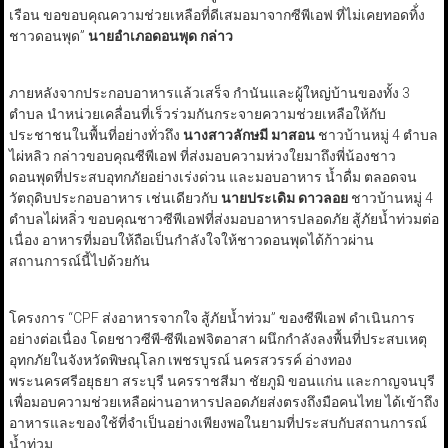
เรือน ขอขอบคุณความช่วยเหลือที่ดีเสมอมาจากซีพีเอฟ ที่ไม่เคยทอดทิ้่ง
ชาวดอนพุด”
นายอำเภอดอนพุด กล่าว
ภายหลังจากประกอบอาหารแล้วเสร็จ กำนันและผู้ใหญ่บ้านของทั้ง 3
ตำบล นำหน่วยเคลื่อนที่เร็วร่วมกันกระจายความช่วยเหลือให้กับ
ประชาชนในพื้นที่อย่างทั่วถึง
นางสาวลักษมี มาสอน
ชาวบ้านหมู่ 4 ตำบล
ไผ่หลิว กล่าวขอบคุณซีพีเอฟ ที่ส่งมอบความห่วงใยมาถึงพี่น้องชาว
ดอนพุดที่ประสบอุทกภัยอย่างเร่งด่วน และมอบอาหาร น้ำดื่ม ตลอดจน
วัตถุดิบประกอบอาหาร เช่นเดียวกับ
นายประเดิม ดาวลอย
ชาวบ้านหมู่ 4
ตำบลไผ่หลิ่ว ขอบคุณชาวซีพีเอฟที่ส่งมอบอาหารปลอดภัย สู้ภัยน้ำท่วมต่อ
เนื่อง อาหารที่มอบให้ถือเป็นกำลังใจให้ชาวดอนพุดได้ก้าวผ่าน
สถานการณ์นี้ไปด้วยกัน
โครงการ “CPF ส่งอาหารจากใจ สู้ภัยน้ำท่วม” ของซีพีเอฟ ดำเนินการ
อย่างต่อเนื่อง โดยชาวซีพี-ซีพีเอฟจิตอาสา ผนึกกำลังลงพื้นที่ประสบเหตุ
อุทกภัยในจังหวัดพิษณุโลก เพชรบูรณ์ นครสวรรค์ อ่างทอง
พระนครศรีอยุธยา สระบุรี นครราชสีมา ชัยภูมิ ขอนแก่น และกาญจนบุรี
เพื่อมอบความช่วยเหลือผ่านอาหารปลอดภัยส่งตรงถึงมือคนไทย ได้เข้าถึง
อาหารและของใช้ที่จำเป็นอย่างเพียงพอในยามที่ประสบกับสถานการณ์
น้ำท่วม