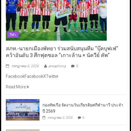
กีฬา
สภท.-นายกเมืองพัทยา ร่วมสนับสนุนทีม “บุ๊คบุฟเฟ่”
คว้าอันดับ 3 ศึกฟุตซอล “เกาะล้าน × นัควีย์ คัพ”
กรกฎาคม 6, 2026
aneaphong
0
FacebookFacebookXTwitter
Read More
กองทัพเรือ จัดงานวันเกียรติยศกีฬานาวี ประจำ
ปี 2569
กรกฎาคม 3, 2026
0