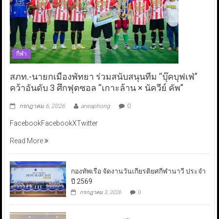
กีฬา
สภท.-นายกเมืองพัทยา ร่วมสนับสนุนทีม “บุ๊คบุฟเฟ่”
คว้าอันดับ 3 ศึกฟุตซอล “เกาะล้าน × นัควีย์ คัพ”
กรกฎาคม 6, 2026
aneaphong
0
FacebookFacebookXTwitter
Read More
กองทัพเรือ จัดงานวันเกียรติยศกีฬานาวี ประจำ
ปี 2569
กรกฎาคม 3, 2026
0