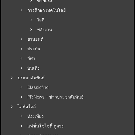
ขายตรง
การศึกษา เทคโนโลยี
ไอที
พลังงาน
ยานยนต์
ประกัน
กีฬา
บันเทิง
ประชาสัมพันธ์
Classicfind
PR News – ข่าวประชาสัมพันธ์
ไลฟ์สไตล์
ท่องเที่ยว
แฟชั่นโซไซตี้-ดูดวง