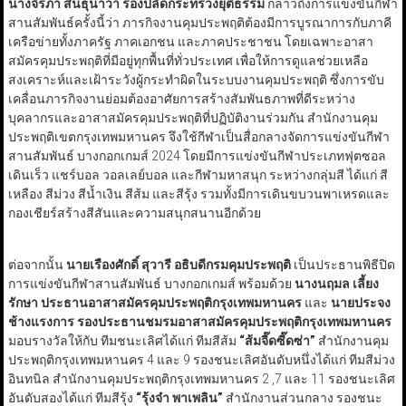
นางจิรภา สินธุนาวา รองปลัดกระทรวงยุติธรรม
กล่าวถึงการแข่งขันกีฬา
สานสัมพันธ์ครั้งนี้ว่า ภารกิจงานคุมประพฤติต้องมีการบูรณาการกับภาคี
เครือข่ายทั้งภาครัฐ ภาคเอกชน และภาคประชาชน โดยเฉพาะอาสา
สมัครคุมประพฤติที่มีอยู่ทุกพื้นที่ทั่วประเทศ เพื่อให้การดูแลช่วยเหลือ
สงเคราะห์และเฝ้าระวังผู้กระทำผิดในระบบงานคุมประพฤติ ซึ่งการขับ
เคลื่อนภารกิจงานย่อมต้องอาศัยการสร้างสัมพันธภาพที่ดีระหว่าง
บุคลากรและอาสาสมัครคุมประพฤติที่ปฏิบัติงานร่วมกัน สำนักงานคุม
ประพฤติเขตกรุงเทพมหานคร จึงใช้กีฬาเป็นสื่อกลางจัดการแข่งขันกีฬา
สานสัมพันธ์ บางกอกเกมส์ 2024 โดยมีการแข่งขันกีฬาประเภทฟุตซอล
เดินเร็ว แชร์บอล วอลเลย์บอล และกีฬามหาสนุก ระหว่างกลุ่มสี ได้แก่ สี
เหลือง สีม่วง สีน้ำเงิน สีส้ม และสีรุ้ง รวมทั้งมีการเดินขบวนพาเหรดและ
กองเชียร์สร้างสีสันและความสนุกสนานอีกด้วย
ต่อจากนั้น
นายเรืองศักดิ์ สุวารี อธิบดีกรมคุมประพฤติ
เป็นประธานพิธีปิด
การแข่งขันกีฬาสานสัมพันธ์ บางกอกเกมส์ พร้อมด้วย
นางนฤมล เลี้ยง
รักษา ประธานอาสาสมัครคุมประพฤติกรุงเทพมหานคร
และ
นายประจง
ช้างแรงการ รองประธานชมรมอาสาสมัครคุมประพฤติกรุงเทพมหานคร
มอบรางวัลให้กับ ทีมชนะเลิศได้แก่ ทีมสีส้ม
“ส้มจี๊ดซี๊ดซ่า”
สำนักงานคุม
ประพฤติกรุงเทพมหานคร 4 และ 9 รองชนะเลิศอันดับหนึ่งได้แก่ ทีมสีม่วง
อินทนิล สำนักงานคุมประพฤติกรุงเทพมหานคร 2 ,7 และ 11 รองชนะเลิศ
อันดับสองได้แก่ ทีมสีรุ้ง
“รุ้งจ๋า พาเพลิน”
สำนักงานส่วนกลาง รองชนะ