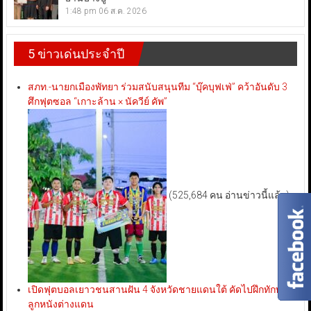
1:48 pm
06 ส.ค. 2026
5 ข่าวเด่นประจำปี
สภท.-นายกเมืองพัทยา ร่วมสนับสนุนทีม “บุ๊คบุฟเฟ่” คว้าอันดับ 3
ศึกฟุตซอล “เกาะล้าน × นัควีย์ คัพ”
(525,684 คน อ่านข่าวนี้แล้ว)
เปิดฟุตบอลเยาวชนสานฝัน 4 จังหวัดชายแดนใต้ คัดไปฝึกทักษะ
ลูกหนังต่างแดน