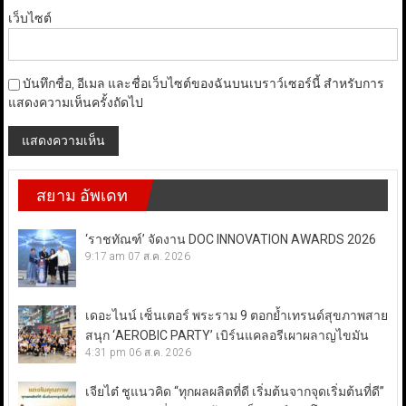
เว็บไซต์
บันทึกชื่อ, อีเมล และชื่อเว็บไซต์ของฉันบนเบราว์เซอร์นี้ สำหรับการ
แสดงความเห็นครั้งถัดไป
สยาม อัพเดท
‘ราชทัณฑ์’ จัดงาน DOC INNOVATION AWARDS 2026
9:17 am
07 ส.ค. 2026
เดอะไนน์ เซ็นเตอร์ พระราม 9 ตอกย้ำเทรนด์สุขภาพสาย
สนุก ‘AEROBIC PARTY’ เบิร์นแคลอรีเผาผลาญไขมัน
4:31 pm
06 ส.ค. 2026
เจียไต๋ ชูแนวคิด “ทุกผลผลิตที่ดี เริ่มต้นจากจุดเริ่มต้นที่ดี”