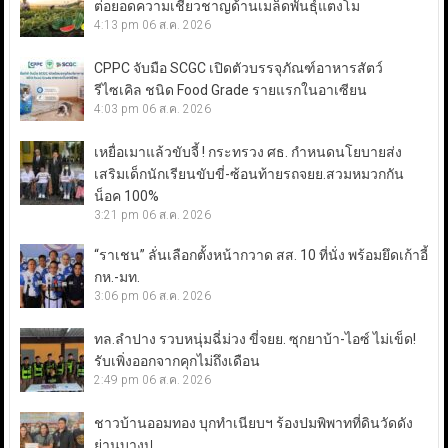
ต่อยอดความเชี่ยวชาญด้านเมล็ดพันธุ์แตงโม
4:13 pm
06 ส.ค. 2026
CPPC จับมือ SCGC เปิดตัวบรรจุภัณฑ์อาหารสัตว์
รีไซเคิล ชนิด Food Grade รายแรกในอาเซียน
4:03 pm
06 ส.ค. 2026
เหยื่อเมาแล้วขับจี้ ! กระทรวง ศธ. กำหนดนโยบายส่ง
เสริมเด็กนักเรียนขับขี่-ซ้อนท้ายรถจยย.สวมหมวกกัน
น็อค 100%
3:21 pm
06 ส.ค. 2026
“ราเชน” ลั่นเลือกตั้งหน้ากวาด สส. 10 ที่นั่ง พร้อมยึดเก้าอี้
กห.-มท.
3:06 pm
06 ส.ค. 2026
ทล.ลำปาง รวบหนุ่มฉี่ม่วง ขี่จยย. ซุกยาบ้า-ไอซ์ ไม่เข็ด!
รับเพิ่งออกจากคุกไม่ถึงเดือน
2:49 pm
06 ส.ค. 2026
ชาวบ้านออมทอง บุกทำเนียบฯ ร้องปมพิพาทที่ดินวัดดัง
ย่านบางปู