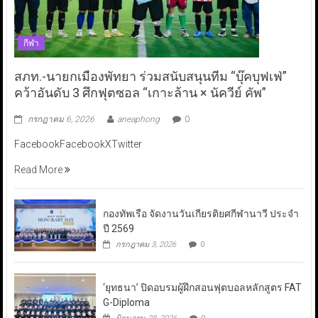
กีฬา
สภท.-นายกเมืองพัทยา ร่วมสนับสนุนทีม “บุ๊คบุฟเฟ่”
คว้าอันดับ 3 ศึกฟุตซอล “เกาะล้าน × นัควีย์ คัพ”
กรกฎาคม 6, 2026
aneaphong
0
FacebookFacebookXTwitter
Read More
กองทัพเรือ จัดงานวันเกียรติยศกีฬานาวี ประจำ
ปี 2569
กรกฎาคม 3, 2026
0
‘ยุทธนา’ ปิดอบรมผู้ฝึกสอนฟุตบอลหลักสูตร FAT
G-Diploma