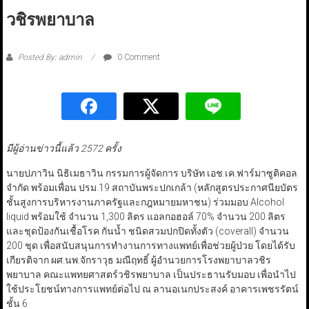
วชิรพยาบาล
Posted By: admin
0 Comment
มีผู้อ่านข่าวนี้แล้ว 2572 ครั้ง
นายปภาวิน นิธิเมธาวิน กรรมการผู้จัดการ บริษัท เอช.เค.ฟาร์มาซูติคอล
จำกัด พร้อมเพื่อน ปรม.19 สถาบันพระปกเกล้า (หลักสูตรประกาศนียบัตร
ชั้นสูงการบริหารงานภาครัฐและกฎหมายมหาชน) ร่วมมอบ Alcohol
liquid พร้อมใช้ จำนวน 1,300 ลิตร แอลกอฮอล์ 70% จำนวน 200 ลิตร
และชุดป้องกันเชื้อโรค กันน้ำ ชนิดสวมปกปิดทั้งตัว (coverall) จำนวน
200 ชุด เพื่อสนับสนุนการทำงานการทางแพทย์เพื่อช่วยผู้ป่วย โดยได้รับ
เกียรติจาก ผศ.นพ.จักราวุธ มณีฤทธิ์ ผู้อำนวยการโรงพยาบาลวชิร
พยาบาล คณะแพทยศาสตร์วชิรพยาบาล เป็นประธานรับมอบ เพื่อนำไป
ใช้ประโยชน์ทางการแพทย์ต่อไป ณ ลานอเนกประสงค์ อาคารเพชรรัตน์
ชั้น 6