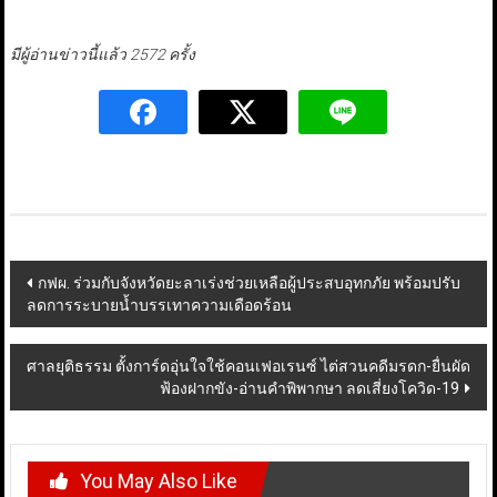
มีผู้อ่านข่าวนี้แล้ว 2572 ครั้ง
Post
กฟผ. ร่วมกับจังหวัดยะลาเร่งช่วยเหลือผู้ประสบอุทกภัย พร้อมปรับ
ลดการระบายน้ำบรรเทาความเดือดร้อน
navigation
ศาลยุติธรรม ตั้งการ์ดอุ่นใจใช้คอนเฟอเรนซ์ ไต่สวนคดีมรดก-ยื่นผัด
ฟ้องฝากขัง-อ่านคำพิพากษา ลดเสี่ยงโควิด-19
You May Also Like