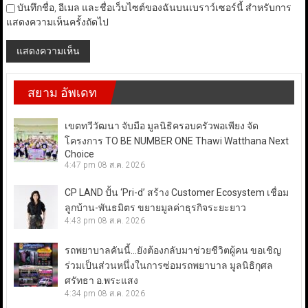
บันทึกชื่อ, อีเมล และชื่อเว็บไซต์ของฉันบนเบราว์เซอร์นี้ สำหรับการ
แสดงความเห็นครั้งถัดไป
สยาม อัพเดท
เขตทวีวัฒนา จับมือ มูลนิธิครอบครัวพอเพียง จัด
โครงการ TO BE NUMBER ONE Thawi Watthana Next
Choice
4:47 pm
08 ส.ค. 2026
CP LAND ปั้น ‘Pri-d’ สร้าง Customer Ecosystem เชื่อม
ลูกบ้าน-พันธมิตร ขยายมูลค่าธุรกิจระยะยาว
4:43 pm
08 ส.ค. 2026
รถพยาบาลคันนี้…ยังต้องกลับมาช่วยชีวิตผู้คน ขอเชิญ
ร่วมเป็นส่วนหนึ่งในการซ่อมรถพยาบาล มูลนิธิกุศล
ศรัทธา อ.พระแสง
4:34 pm
08 ส.ค. 2026