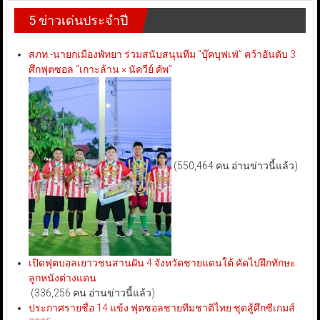
5 ข่าวเด่นประจำปี
สภท.-นายกเมืองพัทยา ร่วมสนับสนุนทีม “บุ๊คบุฟเฟ่” คว้าอันดับ 3
ศึกฟุตซอล “เกาะล้าน × นัควีย์ คัพ”
(550,464 คน อ่านข่าวนี้แล้ว)
เปิดฟุตบอลเยาวชนสานฝัน 4 จังหวัดชายแดนใต้ คัดไปฝึกทักษะ
ลูกหนังต่างแดน
(336,256 คน อ่านข่าวนี้แล้ว)
ประกาศรายชื่อ 14 แข้ง ฟุตซอลชายทีมชาติไทย ชุดสู้ศึกซีเกมส์