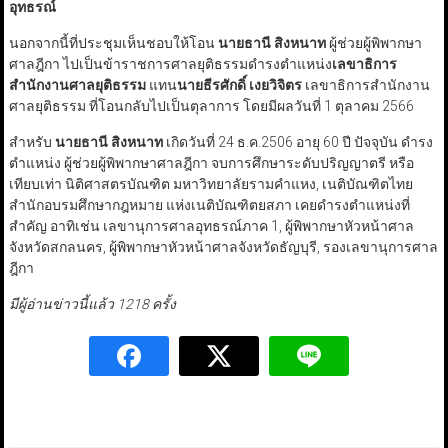
อุทธรณ์
นอกจากนี้ที่ประชุมเห็นชอบให้โอน
นายธานี สิงหนาท
ผู้ช่วยผู้พิพากษา
ศาลฎีกา ไปเป็นข้าราชการศาลยุติธรรมดำรงตำแหน่ง
เลขาธิการ
สำนักงานศาลยุติธรรม
แทน
นายธีรศักดิ์ เงยวิจิตร
เลขาธิการสำนักงาน
ศาลยุติธรรม ที่โอนกลับไปเป็นตุลาการ โดยมีผลวันที่ 1 ตุลาคม 2566
สำหรับ
นายธานี สิงหนาท
เกิดวันที่ 24 ธ.ค.2506 อายุ 60 ปี ปัจจุบัน ดำรง
ตำแหน่ง ผู้ช่วยผู้พิพากษาศาลฎีกา จบการศึกษาระดับปริญญาตรี หรือ
เทียบเท่า นิติศาสตรบัณฑิต มหาวิทยาลัยรามคำแหง, เนติบัณฑิตไทย
สำนักอบรมศึกษากฎหมาย แห่งเนติบัณฑิตยสภา เคยดำรงตำแหน่งที่
สำคัญ อาทิเช่น เลขานุการศาลอุทธรณ์ภาค 1, ผู้พิพากษาหัวหน้าศาล
จังหวัดสกลนคร, ผู้พิพากษาหัวหน้าศาลจังหวัดธัญบุรี, รองเลขานุการศาล
ฎีกา
มีผู้อ่านข่าวนี้แล้ว 1218 ครั้ง