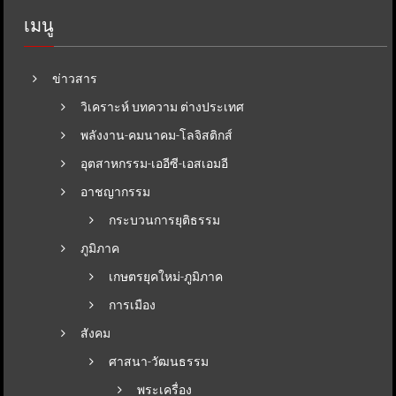
เมนู
ข่าวสาร
วิเคราะห์ บทความ ต่างประเทศ
พลังงาน-คมนาคม-โลจิสติกส์
อุตสาหกรรม-เออีซี-เอสเอมอี
อาชญากรรม
กระบวนการยุติธรรม
ภูมิภาค
เกษตรยุคใหม่-ภูมิภาค
การเมือง
สังคม
ศาสนา-วัฒนธรรม
พระเครื่อง