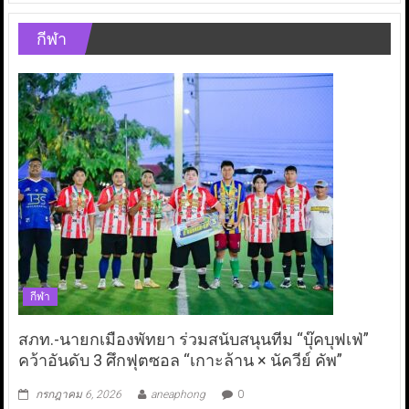
กีฬา
กีฬา
สภท.-นายกเมืองพัทยา ร่วมสนับสนุนทีม “บุ๊คบุฟเฟ่”
คว้าอันดับ 3 ศึกฟุตซอล “เกาะล้าน × นัควีย์ คัพ”
กรกฎาคม 6, 2026
aneaphong
0