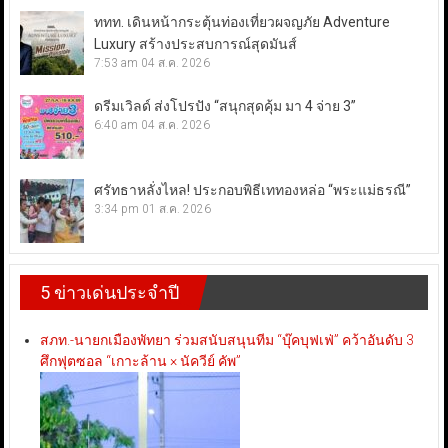
ททท. เดินหน้ากระตุ้นท่องเที่ยวผจญภัย Adventure
Luxury สร้างประสบการณ์สุดมันส์
7:53 am
04 ส.ค. 2026
ดรีมเวิลด์ ส่งโปรปัง “สนุกสุดคุ้ม มา 4 จ่าย 3”
6:40 am
04 ส.ค. 2026
ศรัทธาหลั่งไหล! ประกอบพิธีเททองหล่อ “พระแม่ธรณี”
3:34 pm
01 ส.ค. 2026
5 ข่าวเด่นประจำปี
สภท.-นายกเมืองพัทยา ร่วมสนับสนุนทีม “บุ๊คบุฟเฟ่” คว้าอันดับ 3
ศึกฟุตซอล “เกาะล้าน × นัควีย์ คัพ”