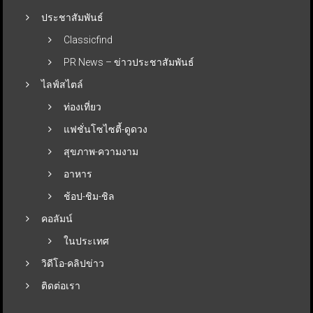
ประชาสัมพันธ์
Classicfind
PR News – ข่าวประชาสัมพันธ์
ไลฟ์สไตล์
ท่องเที่ยว
แฟชั่นโซไซตี้-ดูดวง
สุขภาพ-ความงาม
อาหาร
ช้อป-ชิม-ชิล
คอลัมน์
ในประเทศ
วิดีโอ-คลิปข่าว
ติดต่อเรา