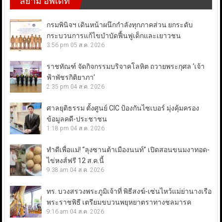
สยาม อัพเดท
กรมพินิจฯ เดินหน้าผนึกกำลังทุกภาคส่วน ยกระดับ
กระบวนการแก้ไขบำบัดฟื้นฟูเด็กและเยาวชน
3:56 pm
05 ส.ค. 2026
ราชทัณฑ์ จัดกิจกรรมบริจาคโลหิต ถวายพระกุศล ‘เจ้า
ฟ้าพัชรกิติยาภา’
2:35 pm
04 ส.ค. 2026
ศาลยุติธรรม ตั้งศูนย์ CIC ป้องกันไซเบอร์ มุ่งคุ้มครอง
ข้อมูลคดี-ประชาชน
1:18 pm
04 ส.ค. 2026
ทำดีเพื่อแม่! “ลุงซานต้าเมืองนนท์” เปิดสอนขนมงาทอด-
ไข่หงส์ฟรี 12 ส.ค.นี้
9:38 am
04 ส.ค. 2026
ทร. บวงสรวงพระภูมิเจ้าที่ พิธีสงฆ์-เซ่นไหว้แม่ย่านางเรือ
พระราชพิธี เตรียมขบวนพยุหยาตราทางชลมารค
9:16 am
04 ส.ค. 2026