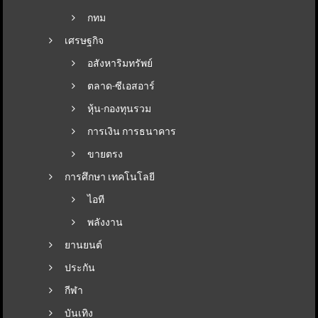
กทม
เศรษฐกิจ
อสังหาริมทรัพย์
ตลาด-ซีเอสอาร์
หุ้น-กองทุนรวม
การเงิน การธนาคาร
ขายตรง
การศึกษา เทคโนโลยี
ไอที
พลังงาน
ยานยนต์
ประกัน
กีฬา
บันเทิง