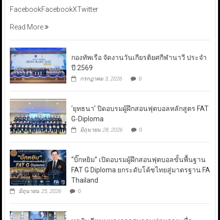
FacebookFacebookXTwitter
Read More
กองทัพเรือ จัดงานวันเกียรติยศกีฬานาวี ประจำ
ปี 2569
กรกฎาคม 3, 2026
0
‘ยุทธนา’ ปิดอบรมผู้ฝึกสอนฟุตบอลหลักสูตร FAT
G-Diploma
มิถุนายน 28, 2026
0
“บิ๊กหยิม” เปิดอบรมผู้ฝึกสอนฟุตบอลขั้นพื้นฐาน
FAT G Diploma ยกระดับโค้ชไทยสู่มาตรฐาน FA
Thailand
มิถุนายน 25, 2026
0